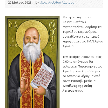
22 Μαΐου, 2023
by
Ι.Ν.Αγ.Αχιλλίου Λάρισας
Με την ευλογία του
Σεβασμιωτάτου
Μητροπολίτου Λαρίσης και
Τυρνάβου κ.Ιερωνύμου,
συνεχίζονται τα εσπερινά
κηρύγματα στον Ι.Μ.Ν.Αγίου
Αχιλλίου.
Την Τετάρτη 7 Ιουνίου, στις
7.00 το απόγευμα θα
τελεστεί η Παράκληση στον
Άγιο Ευμένιο Σαριδάκη και
το εσπερινό κήρυγμα από
τον π.Ραφαήλ, με θέμα:
«
Ανάλυση της Θείας
Λειτουργίας
».