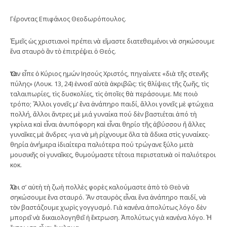
Γέροντας Επιφάνιος Θεοδωρόπουλος.
Ἐμεῖς ὡς χριστιανοὶ πρέπει νὰ εἴμαστε διατεθειμένοι νὰ σηκώσουμε
ἕνα σταυρὸ ἂν τὸ ἐπιτρέψει ὁ Θεός.
Ὅταν εἶπε ὁ Κύριος ημών Ιησούς Χριστός, πηγαίνετε «διὰ τῆς στενῆς
πύλης» (Λουκ. 13, 24) ἐννοεῖ αὐτὰ ἀκριβῶς: τὶς θλίψεις τῆς ζωῆς, τὶς
ταλαιπωρίες, τὶς δυσκολίες, τὶς ὁποῖες θὰ περάσουμε. Με ποιὸ
τρόπο; Ἄλλοι γονεῖς μ’ ἕνα ἀνάπηρο παιδί, ἄλλοι γονεῖς μὲ φτώχεια
πολλή, ἄλλοι ἄντρες μὲ μιά γυναίκα πού δὲν βαστιέται ἀπό τὴ
γκρίνια καὶ εἶναι ἀνυπόφορη καὶ εἶναι θηρίο τῆς ἀβύσσου ἤ ἄλλες
γυναῖκες μὲ ἄνδρες -για νὰ μὴ ρίχνουμε ὅλα τὰ ἄδικα στὶς γυναίκες-
θηρία ἀνήμερα ἰδιαίτερα παλιότερα πού τρώγανε ξύλο μετὰ
μουσικῆς οἱ γυναῖκες, θυμούμαστε τέτοια περιστατικὰ οἱ παλιότεροι
κοκ.
Ὅλοι σ’ αὐτὴ τὴ ζωὴ πολλὲς φορὲς καλούμαστε ἀπὸ τὸ Θεὸ νὰ
σηκώσουμε ἕνα σταυρό. Ἄν σταυρὸς εἶναι ἕνα ἀνάπηρο παιδί, νὰ
τὸν βαστάζουμε χωρὶς γογγυσμό. Γιὰ κανένα ἀπολύτως λόγο δὲν
μπορεῖ νὰ δικαιολογηθεῖ ἡ ἔκτρωση. Ἀπολύτως γιὰ κανένα λόγο. Ἡ