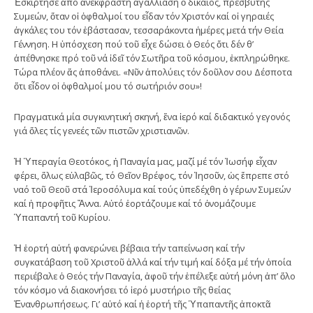
Ἐσκίρτησε ἀπό ἀνέκφραστη ἀγαλλίαση ὁ δίκαιος, πρεσβύτης
Συμεών, ὅταν οἱ ὀφθαλμοί του εἶδαν τόν Χριστόν καί οἱ γηραιές
ἀγκάλες του τόν ἐβάστασαν, τεσσαράκοντα ἡμέρες μετά τήν Θεία
Γέννηση. Η ὑπόσχεση πού τοῦ εἶχε δώσει ὁ Θεός ὅτι δέν θ’
ἀπέθνησκε πρό τοῦ νά ἰδεῖ τόν Σωτῆρα τοῦ κόσμου, ἐκπληρώθηκε.
Τώρα πλέον ἄς ἀποθάνει. «Νῦν ἀπολύεις τόν δοῦλον σου Δέσποτα
ὅτι εἶδον οἱ ὀφθαλμοί μου τό σωτήριόν σου»!
Πραγματικά μία συγκινητική σκηνή, ἕνα ἱερό καί διδακτικό γεγονός
γιά ὅλες τίς γενεές τῶν πιστῶν χριστιανῶν.
Ἡ Ὑπεραγία Θεοτόκος, ἡ Παναγία μας, μαζί μέ τόν Ἰωσήφ εἶχαν
φέρει, ὅλως εὐλαβῶς, τό Θεῖον Βρέφος, τόν Ἰησοῦν, ὡς ἔπρεπε στό
ναό τοῦ Θεοῦ στά Ἱεροσόλυμα καί τούς ὑπεδέχθη ὁ γέρων Συμεών
καί ἡ προφῆτις Ἄννα. Αὐτό ἑορτάζουμε καί τό ὀνομάζουμε
Ὑπαπαντή τοῦ Κυρίου.
Ἡ ἑορτή αὐτή φανερώνει βέβαια τήν ταπείνωση καί τήν
συγκατάβαση τοῦ Χριστοῦ ἀλλά καί τήν τιμή καί δόξα μέ τήν ὁποία
περιέβαλε ὁ Θεός τήν Παναγία, ἀφοῦ τήν ἐπέλεξε αὐτή μόνη ἀπ’ ὅλο
τόν κόσμο νά διακονήσει τό ἱερό μυστήριο τῆς θείας
Ἐνανθρωπήσεως. Γι’ αὐτό καί ἡ ἑορτή τῆς Ὑπαπαντῆς ἀποκτᾶ