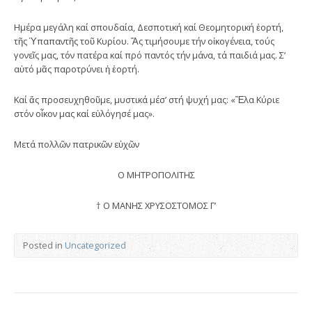
Ημέρα μεγάλη καί σπουδαία, Δεσποτική καί Θεομητορική ἑορτή,
τῆς Ὑπαπαντῆς τοῦ Κυρίου. Ἄς τιμήσουμε τήν οἰκογένεια, τούς
γονεῖς μας, τόν πατέρα καί πρό παντός τήν μάνα, τά παιδιά μας. Σ’
αὐτό μᾶς παροτρύνει ἡ ἑορτή.
Καί ἄς προσευχηθοῦμε, μυστικά μέσ’ στή ψυχή μας: «Ἔλα Κύριε
στόν οἶκον μας καί εὐλόγησέ μας».
Μετά πολλῶν πατρικῶν εὐχῶν
Ο ΜΗΤΡΟΠΟΛΙΤΗΣ
† Ο ΜΑΝΗΣ ΧΡΥΣΟΣΤΟΜΟΣ Γ’
Posted in
Uncategorized