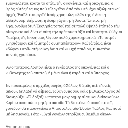
ἐξευγενίζεται, κρατᾶ τό σπίτι, τήν οἰκογένεια. Καί ἡ οἰκογένεια, ὁ
ἱερός αὐτός θεσμός πού εὐλογεῖται ἀπό τόν Θεό, ἔχει ἀξιώματα καί
ἀρχές. Ἐκεῖ λειτουργεῖ ἡ ἱεράρχηση τῶν μελῶν της, ἡ δίκαιη
ἀλληλοσυμπλήρωση, ἡ ὥριμη ἀγάπη, ἡ θυσία. Ἔπειτα, μή
λησμονοῦμε ὅτι ἡ Ἐκκλησία τοποθετεῖ σέ πολύ ὑψηλό ἐπίπεδο τήν
οἰκογένεια καί δίνει σ’ αὐτή τήν πρέπουσα ἀξία καί ἱερότητα. Οἱ ἅγιοι
Πατέρες τῆς Ἐκκλησίας λέγουν πολύ χαρακτηριστικά: «Τί πατρός
γνησιότερον καί τί μητρός συμπαθέστερον»; Καί τά τέκνα εἶναι
«δῶρον Θεοῦ» στήν οἰκογένεια καί «ψυχή παιδίου, τιμιωτέρα
παντός χρυσίου».
Ἄν ὁ πατέρας, λοιπόν, εἶναι ὁ ἐγκέφαλος τῆς οἰκογένειας καί ὁ
κυβερνήτης τοῦ σπιτιοῦ, ἡ μάνα εἶναι ἡ καρδιά καί ὁ ὕπαρχος.
Ἐν προκειμένῳ, ὁ ἀρχαῖος σοφός, ὁ Σόλων, θά μᾶς πεῖ: «Γονεῖς
αἰδοῦ», δηλαδή νά σέβεσαι τούς γονεῖς σου καί ὁ βιβλικός λόγος θά
διακηρύξει: «Ὁ δοξάζων πατέρα μακροημερεύσει καί ὁ εἰσακούων
Κυρίου ἀναπαύσει μητέρα αὐτοῦ». Τά δέ «τέκνα ὑπακούετε τοῖς
γονεῦσι» θά παραγγείλει ὁ Ἀπόστολος τῶν Ἐθνῶν Παῦλος. Καί ποτέ
μή λησμονοῦμε ὅτι: «Εὐχαί γονέων στηρίζουσι θεμέλια οἴκων».
Ἀγαπητοί μου,