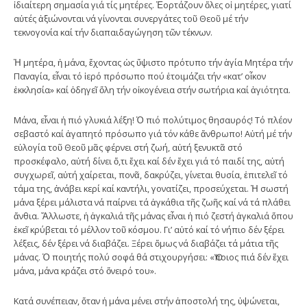
ἰδιαίτερη σημασία γιά τίς μητέρες. Ἑορτάζουν ὅλες οἱ μητέρες, γιατί
αὐτές ἀξιώνονται νά γίνονται συνεργάτες τοῦ Θεοῦ μέ τήν
τεκνογονία καί τήν διαπαιδαγώγηση τῶν τέκνων.
Ἡ μητέρα, ἡ μάνα, ἔχοντας ὡς ὕψιστο πρότυπο τήν ἁγία Μητέρα τήν
Παναγία, εἶναι τό ἱερό πρόσωπο πού ἑτοιμάζει τήν «κατ’ οἶκον
ἐκκλησία» καί ὁδηγεῖ ὅλη τήν οἰκογένεια στήν σωτήρια καί ἁγιότητα.
Μάνα, εἶναι ἡ πιό γλυκιά λέξη! Ὁ πιό πολύτιμος θησαυρός! Τό πλέον
σεβαστό καί ἀγαπητό πρόσωπο γιά τόν κάθε ἄνθρωπο! Αὐτή μέ τήν
εὐλογία τοῦ Θεοῦ μᾶς φέρνει στή ζωή, αὐτή ξενυκτᾶ στό
προσκέφαλο, αὐτή δίνει ὅ,τι ἔχει καί δέν ἔχει γιά τό παιδί της, αὐτή
συγχωρεῖ, αὐτή χαίρεται, πονᾶ, δακρύζει, γίνεται θυσία, ἐπιτελεῖ τό
τάμα της, ἀνάβει κερί καί καντήλι, γονατίζει, προσεύχεται. Ἡ σωστή
μάνα ξέρει μάλιστα νά παίρνει τά ἀγκάθια τῆς ζωῆς καί νά τά πλάθει
ἄνθια. Ἄλλωστε, ἡ ἀγκαλιά τῆς μάνας εἶναι ἡ πιό ζεστή ἀγκαλιά ὅπου
ἐκεῖ κρύβεται τό μέλλον τοῦ κόσμου. Γι’ αὐτό καί τό νήπιο δέν ξέρει
λέξεις, δέν ξέρει νά διαβάζει. Ξέρει ὅμως νά διαβάζει τά μάτια τῆς
μάνας. Ὁ ποιητής πολύ σοφά θά στιχουργήσει: «Ὅποιος πιά δέν ἔχει
μάνα, μάνα κράζει στό ὄνειρό του».
Κατά συνέπειαν, ὅταν ἡ μάνα μένει στήν ἀποστολή της, ὑψώνεται,