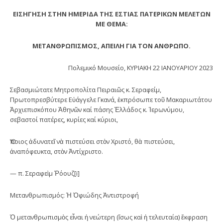
ΕΙΣΗΓΗΣΗ ΣΤΗΝ ΗΜΕΡΙΔΑ ΤΗΣ ΕΣΤΙΑΣ ΠΑΤΕΡΙΚΩΝ ΜΕΛΕΤΩΝ
ΜΕ ΘΕΜΑ:
ΜΕΤΑΝΘΡΩΠΙΣΜΟΣ, ΑΠΕΙΛΗ ΓΙΑ ΤΟΝ ΑΝΘΡΩΠΟ.
Πολεμικό Μουσείο, ΚΥΡΙΑΚΗ 22 ΙΑΝΟΥΑΡΙΟΥ 2023
Σεβασμιώτατε Μητροπολίτα Πειραιῶς κ. Σεραφείμ,
Πρωτοπρεσβύτερε Εὐάγγελε Γκανά, ἐκπρόσωπε τοῦ Μακαριωτάτου
Ἀρχιεπισκόπου Ἀθηνῶν καί πάσης Ἑλλάδος κ. Ἱερωνύμου,
σεβαστοί πατέρες, κυρίες καί κύριοι,
Ὅποιος ἀδυνατεῖ νὰ πιστεύσει στὸν Χριστό, θὰ πιστεύσει,
ἀναπόφευκτα, στὸν Ἀντίχριστο.
— π. Σεραφεὶμ Ῥόουζ[i]
Μετανθρωπισμός: Ἡ Ὀφιώδης Ἀντιστροφή
Ὁ μετανθρωπισμὸς εἶναι ἡ νεώτερη (ἴσως καὶ ἡ τελευταία) ἔκφραση