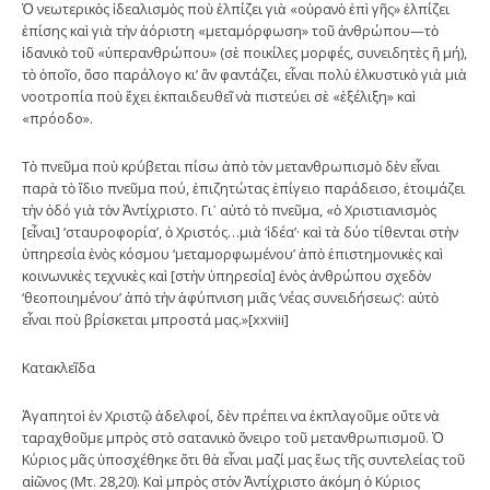
Ὁ νεωτερικὸς ἰδεαλισμὸς ποὺ ἐλπίζει γιὰ «οὐρανὸ ἐπὶ γῆς» ἐλπίζει
ἐπίσης καὶ γιὰ τὴν ἀόριστη «μεταμόρφωση» τοῦ ἀνθρώπου—τὸ
ἰδανικὸ τοῦ «ὑπερανθρώπου» (σὲ ποικίλες μορφές, συνειδητὲς ἢ μή),
τὸ ὁποῖο, ὅσο παράλογο κι’ ἂν φαντάζει, εἶναι πολὺ ἑλκυστικὸ γιὰ μιὰ
νοοτροπία ποὺ ἔχει ἐκπαιδευθεῖ νὰ πιστεύει σὲ «ἐξέλιξη» καὶ
«πρόοδο».
Τὸ πνεῦμα ποὺ κρύβεται πίσω ἀπὸ τὸν μετανθρωπισμὸ δὲν εἶναι
παρὰ τὸ ἴδιο πνεῦμα πού, ἐπιζητώτας ἐπίγειο παράδεισο, ἑτοιμάζει
τὴν ὁδό γιὰ τὸν Ἀντίχριστο. Γι᾽ αὐτὸ τὸ πνεῦμα, «ὁ Χριστιανισμὸς
[εἶναι] ‘σταυροφορία’, ὁ Χριστός…μιὰ ‘ἰδέα’· καὶ τὰ δύο τίθενται στὴν
ὑπηρεσία ἑνὸς κόσμου ‘μεταμορφωμένου’ ἀπὸ ἐπιστημονικὲς καὶ
κοινωνικὲς τεχνικὲς καὶ [στὴν ὑπηρεσία] ἑνὸς ἀνθρώπου σχεδὸν
‘θεοποιημένου’ ἀπὸ τὴν ἀφύπνιση μιᾶς ‘νέας συνειδήσεως’: αὐτὸ
εἶναι ποὺ βρίσκεται μπροστά μας.»[xxviii]
Κατακλεῖδα
Ἀγαπητοὶ ἐν Χριστῷ ἀδελφοί, δὲν πρέπει να ἐκπλαγοῦμε οὔτε νὰ
ταραχθοῦμε μπρὸς στὸ σατανικὸ ὄνειρο τοῦ μετανθρωπισμοῦ. Ὁ
Κύριος μᾶς ὑποσχέθηκε ὅτι θὰ εἶναι μαζί μας ἕως τῆς συντελείας τοῦ
αἰῶνος (Μτ. 28,20). Καὶ μπρὸς στὸν Ἀντίχριστο ἀκόμη ὁ Κύριος