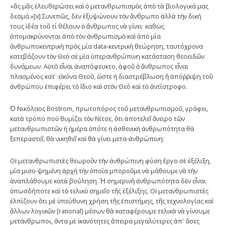
«ἂς μᾶς ἐλευθερώσει καὶ ὁ μετανθρωπισμὸς ἀπὸ τὰ βιολογικά μας
δεσμά.»[v] Συνεπῶς, δὲν ἐξυψώνουν τὸν ἄνθρωπο ἀλλὰ τὴν δική
τους ἰδέα τοῦ τί θέλουν ὁ ἄνθρωπος νὰ γίνει· καθὼς
ἀπομακρύνονται ἀπὸ τὸν ἀνθρωπισμὸ καὶ ἀπὸ μία
ἀνθρωποκεντρικὴ πρὸς μία data-κεντρικὴ θεώρηση, ταυτόχρονα
κατεβάζουν τὸν Θεὸ σὲ μία ὑπερανθρώπινη κατάσταση θεοειδῶν
δυνάμεων. Αὐτὸ εἶναι ἀναπόφευκτο, ἀφοῦ ὁ ἄνθρωπος εἶναι
πλασμένος κατ᾽ εἰκόνα Θεοῦ, ὥστε ἡ διαστρέβλωση ἢ ἀπόῤῥιψη τοῦ
ἀνθρώπου ἐπιφέρει τὸ ἴδιο καὶ στὸν Θεό καὶ τὸ ἀντίστροφο.
Ὁ Νικόλαος Bostrom, πρωτοπόρος τοῦ μετανθρωπισμοῦ, γράφει,
κατὰ τρόπο ποὺ θυμίζει τὸν Νίτσε, ὅτι ἀποτελεῖ ὄνειρο τῶν
μετανθρωπιστῶν ἡ ἡμέρα ὁπότε ἡ ἀσθενικὴ ἀνθρωπότητα θὰ
ξεπεραστεῖ, θὰ νικηθεῖ καὶ θὰ γίνει μετα-ἀνθρώπινη:
Οἱ μετανθρωπιστὲς θεωροῦν τὴν ἀνθρώπινη φύση ἔργο σὲ ἐξέλιξη,
μία μισο-ψημένη ἀρχὴ τὴν ὁποία μποροῦμε νὰ μάθουμε νὰ τὴν
ἀναπλάθουμε κατὰ βούληση. Ἡ σημερινὴ ἀνθρωπότητα δὲν εἶναι
ὁπωσδήποτε καὶ τὸ τελικὸ σημεῖο τῆς ἐξέλιξης. Οἱ μετανθρωπιστὲς
ἐλπίζουν ὅτι μὲ ὑπεύθυνη χρήση τῆς ἐπιστήμης, τῆς τεχνολογίας καὶ
ἄλλων λογικῶν [rational] μέσων θὰ καταφέρουμε τελικὰ νὰ γίνουμε
μετάνθρωποι, ὄντα μὲ ἱκανότητες ἄπειρα μεγαλύτερες ἀπ᾽ ὅσες