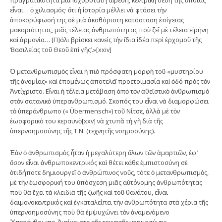
εἶναι… ὁ χιλιασμός· ὅτι ἡ ἱστορία μέλλει νὰ φτάσει τὴν
ἀποκορύφωσή της σὲ μιὰ ἀκαθόριστη κατάσταση ἐπίγειας
μακαριότητας, μιᾶς τέλειας ἀνθρωπότητας ποὺ ζεῖ μὲ τέλεια εἰρήνη
καὶ ἁρμονία… [Π]άλι βρίσκει κανεὶς τὴν ἴδια ἰδέα περὶ ἐρχομοῦ τῆς
‘Βασιλείας τοῦ Θεοῦ ἐπὶ γῆς’.»[xxiv]
Ὁ μετανθρωπισμὸς εἶναι ἡ πιὸ πρόσφατη μορφὴ τοῦ «μυστηρίου
τῆς ἀνομίας» καὶ ἑπομένως ἀποτελεῖ προετοιμασία καὶ ὁδό πρὸς τὸν
Ἀντίχριστο. Εἶναι ἡ τέλεια μετάβαση ἀπὸ τὸν ἀθεϊστικὸ ἀνθρωπισμὸ
στὸν σατανικὸ ὑπερανθρωπισμό. Σκοπός του εἶναι νὰ διαμορφώσει
τὸ ὑπεράνθρωπο (« Übermensch») τοῦ Νίτσε, ἀλλὰ μὲ τὸν
ἑωσφορικό του κεραυνὸ[xxv] νὰ χτυπᾶ τὴ γῆ διὰ τῆς
ὑπερνοημοσύνης τῆς Τ.Ν. (τεχνητῆς νοημοσύνης).
Ἐὰν ὁ ἀνθρωπισμὸς ἦταν ἡ μεγαλύτερη ὅλων τῶν ἁμαρτιῶν, ἐφ᾽
ὅσον εἶναι ἀνθρωποκεντρικός καὶ θέτει κάθε ἐμπιστοσύνη σὲ
ὁτιδήποτε δημιουργεῖ ὁ ἀνθρώπινος νοῦς, τότε ὁ μετανθρωπισμὸς,
μὲ τὴν ἑωσφορική του ὑπόσχεση μιᾶς αὐτόνομης ἀνθρωπότητας
ποὺ θὰ ἔχει τὰ κλειδιὰ τῆς ζωῆς καὶ τοῦ θανάτου, εἶναι
δαιμονοκεντρικός καὶ ἐγκαταλείπει τὴν ἀνθρωπότητα στὰ χέρια τῆς
ὑπερνοημοσύνης ποὺ θὰ ἐμψυχώνει τὸν ἀναμενόμενο
Ὑπεράνθρωπο-Ἀντίχριστο τῆς τεχνητῆς νοημοσύνης.