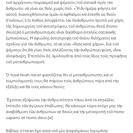
τοῦ ἀρχέγονου πειρασμοῦ καὶ ψέματος τοῦ σατανᾶ πρὸς τὸν
ἄνθρωπο: νὰ γίνει ὡς θεὸς χωρὶς Θεό. «ᾟ ἂν ἡμέρᾳ φάγητε ἀπ᾿
αὐτοῦ, διανοιχθήσονται ὑμῶν οἱ ὀφθαλμοὶ καὶ ἔσεσθε ὡς θεοί»
(Γενέσεως 3,5). Kαθὼς ἀποῤῥίπτει τὸν Θεάνθρωπο Χριστὸ γιὰ χάρη
τῆς δημιουργίας τοῦ ἀντιστρόφου, τοῦ ἀνθρώπου-θεοῦ (homo
deus),[ii] ὁ μετανθρωπισμὸς εἶναι ξεκάθαρα ἐντελῶς σατανικῆς
ἐμπνεύσεως. Ἡ ὀφιώδης ἀντιστροφὴ τοῦ Θείου θελήματος καὶ
σχεδίου γιὰ τὸν ἄνθρωπο, τὸ νὰ γίνει «θεὸς κατὰ χάριν», διὰ τοῦ
ψέματος ὅτι θὰ γίνει Θεὸς ἀλλάζοντας τὴν ἀνθρώπινη φύση, εἶναι
ὁλοφάνερη. Ἐπιπλέον δέ, ὁμολογεῖται ἀπὸ τοὺς ἴδιος τοὺς προφῆτες
τοῦ μετανθρωπισμοῦ.
Ὁ Yuval Noah Harari φαντάζεται ὅτι οἱ μετανθρωπιστὲς καὶ οἱ
συμπολεμιστές τους θὰ πάρουν τοὺς ἀνθρώπους πέρα ἀπὸ τὴν
ἐξέλιξη καὶ θὰ τοὺς κάνουν θεούς:
Ἔχοντας ἐξυψώσει τὴν ἀνθρωπότητα πάνω ἀπὸ τὸ κτηνῶδες
ἐπίπεδο τῶν ἀγώνων ἐπιβίωσης, θὰ κάνουμε τώρα στόχο μας τὴν
ἀναβάθμιση τῶν ἀνθρώπων σὲ θεούς καὶ τὴν μετατροπὴ τοῦ Homo
sapiens σὲ Homo deus.[iii]
Βέβαια, ὁ Harari ἔχει κατὰ νοῦ μία (ἐσφαλμένως λεγομένη)