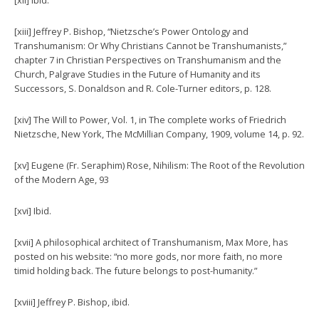
[xiii] Jeffrey P. Bishop, “Nietzsche’s Power Ontology and
Transhumanism: Or Why Christians Cannot be Transhumanists,”
chapter 7 in Christian Perspectives on Transhumanism and the
Church, Palgrave Studies in the Future of Humanity and its
Successors, S. Donaldson and R. Cole-Turner editors, p. 128.
[xiv] The Will to Power, Vol. 1, in The complete works of Friedrich
Nietzsche, New York, The McMillian Company, 1909, volume 14, p. 92.
[xv] Eugene (Fr. Seraphim) Rose, Nihilism: The Root of the Revolution
of the Modern Age, 93
[xvi] Ibid.
[xvii] A philosophical architect of Transhumanism, Max More, has
posted on his website: “no more gods, nor more faith, no more
timid holding back. The future belongs to post-humanity.”
[xviii] Jeffrey P. Bishop, ibid.