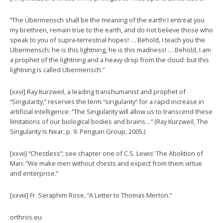
“The Übermensch shall be the meaning of the earth! I entreat you
my brethren, remain true to the earth, and do not believe those who
speak to you of supra-terrestrial hopes! … Behold, I teach you the
Übermensch: he is this lightning, he is this madness! … Behold, I am
a prophet of the lightning and a heavy drop from the cloud: but this
lightning is called Übermensch.”
[xxvi] Ray Kurzweil, a leading transhumanist and prophet of
“Singularity,” reserves the term “singularity” for a rapid increase in
artificial intelligence: “The Singularity will allow us to transcend these
limitations of our biological bodies and brains…” (Ray Kurzweil, The
Singularity Is Near, p. 9. Penguin Group, 2005.)
[xxvii] “Chestless”; see chapter one of C.S. Lewis’ The Abolition of
Man: “We make men without chests and expect from them virtue
and enterprise.”
[xxviii] Fr. Seraphim Rose, “A Letter to Thomas Merton.”
orthros.eu