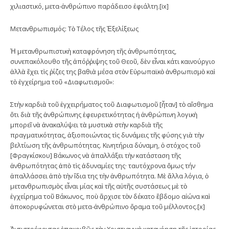
χιλιαστικό, μετα-ἀνθρώπινο παράδεισο ἐφιάλτη.[ix]
Μετανθρωπισμός: Τὸ Τέλος τῆς Ἐξελίξεως
Ἡ μετανθρωπιστικὴ καταφρόνηση τῆς ἀνθρωπότητας,
συνεπακόλουθο τῆς ἀπόῤῥιψης τοῦ Θεοῦ, δὲν εἶναι κάτι καινούργιο
ἀλλὰ ἔχει τὶς ῥίζες της βαθιὰ μέσα στὸν Εὐρωπαϊκὸ ἀνθρωπισμὸ καὶ
τὸ ἐγχείρημα τοῦ «Διαφωτισμοῦ»:
Στὴν καρδιὰ τοῦ ἐγχειρήματος τοῦ Διαφωτισμοῦ [ἦταν] τὸ αἴσθημα
ὅτι διὰ τῆς ἀνθρώπινης ἐφευρετικότητας ἡ ἀνθρώπινη λογικὴ
μπορεῖ νὰ ἀνακαλύψει τὰ μυστικὰ στὴν καρδιὰ τῆς
πραγματικότητας, ἀξιοποιώντας τὶς δυνάμεις τῆς φύσης γιὰ τὴν
βελτίωση τῆς ἀνθρωπότητας. Κινητήρια δύναμη, ὁ στόχος τοῦ
[Φραγκίσκου] Βάκωνος νὰ ἀπαλλάξει τὴν κατάσταση τῆς
ἀνθρωπότητας ἀπὸ τὶς ἀδυναμίες της· ταυτόχρονα ὅμως τήν
ἀπαλλάσσει ἀπὸ τὴν ἴδια της τὴν ἀνθρωπότητα. Μὲ ἄλλα λόγια, ὁ
μετανθρωπισμὸς εἶναι μίας καὶ τῆς αὐτῆς συστάσεως μὲ τὸ
ἐγχείρημα τοῦ Βάκωνος, ποὺ ἄρχισε τὸν δέκατο ἕβδομο αἰώνα καὶ
ἀποκορυφώνεται στὸ μετα-ἀνθρώπινο ὄραμα τοῦ μέλλοντος.[x]
Ἀντιστρέφοντας ἐπακριβῶς τὴν Χριστιανικὴ κατανόηση τῆς ἱστορίας,