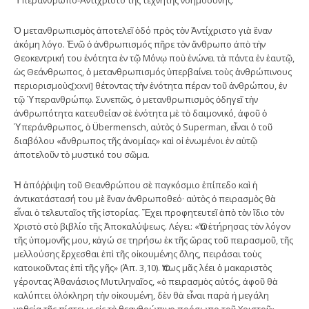
Ὁ μετανθρωπισμὸς ἀποτελεῖ ὁδό πρὸς τὸν Ἀντίχριστο γιὰ ἕναν
ἀκόμη λόγο. Ἐνῶ ὁ ἀνθρωπισμός πῆρε τὸν ἄνθρωπο ἀπὸ τὴν
Θεοκεντρική του ἑνότητα ἐν τῷ Μόνῳ ποὺ ἑνώνει τὰ πάντα ἐν ἑαυτῷ,
ὡς Θεάνθρωπος, ὁ μετανθρωπισμός ὑπερβαίνει τοὺς ἀνθρώπινους
περιορισμοὺς[xxvi] θέτοντας τὴν ἑνότητα πέραν τοῦ ἀνθρώπου, ἐν
τῷ Ὑπερανθρώπῳ. Συνεπῶς, ὁ μετανθρωπισμὸς ὁδηγεῖ τὴν
ἀνθρωπότητα κατευθείαν σὲ ἑνότητα μὲ τὸ δαιμονικό, ἀφοῦ ὁ
Ὑπεράνθρωπος, ὁ Übermensch, αὐτὸς ὁ Superman, εἶναι ὁ τοῦ
διαβόλου «ἄνθρωπος τῆς ἀνομίας» καὶ οἱ ἑνωμένοι ἐν αὐτῷ
ἀποτελοῦν τὸ μυστικό του σῶμα.
Ἡ ἀπόῤῥιψη τοῦ Θεανθρώπου σὲ παγκόσμιο ἐπίπεδο καὶ ἡ
ἀντικατάστασή του μὲ ἕναν ἀνθρωποθεό· αὐτὸς ὁ πειρασμὸς θὰ
εἶναι ὁ τελευταῖος τῆς ἱστορίας. Ἔχει προφητευτεῖ ἀπὸ τὸν ἴδιο τὸν
Χριστὸ στὸ βιβλίο τῆς Ἀποκαλύψεως. Λέγει: «Ὅτι ἐτήρησας τὸν λόγον
τῆς ὑπομονῆς μου, κἀγώ σε τηρήσω ἐκ τῆς ὥρας τοῦ πειρασμοῦ, τῆς
μελλούσης ἔρχεσθαι ἐπὶ τῆς οἰκουμένης ὅλης, πειράσαι τοὺς
κατοικοῦντας ἐπὶ τῆς γῆς» (Ἀπ. 3,10). Ὅπως μᾶς λέει ὁ μακαριστὸς
γέροντας Ἀθανάσιος Μυτιληναῖος, «ὁ πειρασμὸς αὐτός, ἀφοῦ θὰ
καλύπτει ὁλόκληρη τὴν οἰκουμένη, δὲν θὰ εἶναι παρὰ ἡ μεγάλη
νοθεία τῆς πίστεως εἰς τὸ θεανθρώπινο πρόσωπο τοῦ Χριστοῦ».