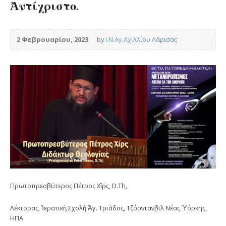
Ἀντίχριστο.
2 Φεβρουαρίου, 2023
by
Ι.Ν.Αγ.Αχιλλίου Λάρισας
Πρωτοπρεσβύτερος Πέτρος Χῖρς, D.Th,
Λέκτορας, Ἱερατικὴ Σχολὴ Ἁγ. Τριάδος, Τζόρντανβιλ Nέας Ὑόρκης,
ΗΠΑ