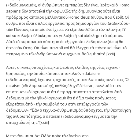
(«δεδομενισμό»), οἱ ἀνθρώπινες ἐμπειρίες δὲν εἶναι ἱερὲς καὶ ὁ Homo
sapiens δὲν ἀποτελεῖ τὴν κορωνίδα τῆς δημιουργίας οὔτε εἶναι
πρόδρομος κάποιου μελλοντικοῦ Homo deus (ἀνθρώπου θεοῦ). Οἱ
ἄνθρωποι εἶναι ἁπλῶς ἐργαλεῖα πρὸς δημιουργίαν τοῦ Διαδικτύου-
τῶν-Πάντων, τὸ ὁποῖο ἐνδέχεται νὰ ἐξαπλωθεῖ ἀπὸ τὸν πλανήτη Γῆ
καὶ νὰ καλύψει ὁλόκληρο τὸν γαλαξία ἢ καὶ ὁλόκληρο τὸ σύμπαν.
Αὐτὸ τὸ συμπαντικὸ σύστημα ἐπεξεργασίας δεδομένων (data) θὰ
ἦταν σὰν Θεός. Θὰ εἶναι παντοῦ καὶ θὰ ἐλέγχει τὰ πάντα καὶ εἶναι τὸ
πεπρωμένο τῶν ἀνθρώπων νὰ συγχωνευθοῦν μὲ αὐτό.[xxii]
Αὐτὲς οἱ κενὲς ὑποσχέσεις καὶ ψευδεῖς ἐλπίδες τῆς νέας τεχνικο-
θρησκείας, τὴν ὁποία κάποιοι ἀποκαλοῦν «dataism»
(«δεδομενισμό»), ἔχει ἀνατριχιαστικές, ἀποκαλυπτικὲς συνέπειες. Ὁ
dataism («δεδομενισμός»), καθὼς ἐξηγεῖ ὁ Harari, συνδυάζει τὸν
ἐπιστημονικὸ ἰσχυρισμὸ ὅτι ἡ πραγματικότητα ἀποτελεῖται ἀπὸ
δεδομένα μὲ τὸν ἠθικὸ ἰσχυρισμὸ ὅτι ἡ ἀξία τινὸς πράγματος
ἐξαρτᾶται ἀπὸ «τὴν συμβολή του στὴν ἐπεξεργασία τῶν
δεδομένων». “Ἐὰν ὁ τεχνικο-ἀνθρωπισμὸς ὑπόσχεται τὴν θεοποίηση
τῆς ἀνθρωπότητας, ὁ dataism («δεδομενισμὸς») ἐγγυᾶται τὴν
ἀπαρχαίωσή της.”[xxiii]
Μετανθρωπισμός: Ὁδός πρὸς τὸν Ἀντίχριστο