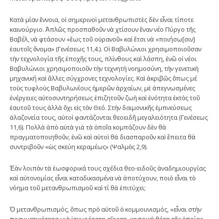
Κατὰ μίαν ἔννοια, οἱ σημερινοὶ μετανθρωπιστὲς δὲν εἶναι τίποτε
καινούργιο. Ἁπλῶς προσπαθοῦν νὰ χτίσουν ἕναν νέο Πύργο τῆς
Βαβέλ, νὰ φτάσουν «ἕως τοῦ οὐρανοῦ» καὶ ἔτσι νὰ «ποιήσω[σιν]
ἑαυτοῖς ὄνομα» (Γενέσεως 11,4.). Οἱ Βαβυλώνιοι χρησιμοποιοῦσαν
τὴν τεχνολογία τῆς ἐποχῆς τους, πλίνθους καὶ λάσπη, ἐνῶ οἱ νέοι
Βαβυλώνιοι χρησιμοποιοῦν τὴν τεχνητὴ νοημοσύνη, τὴν γενετικὴ
μηχανική καὶ ἄλλες σύγχρονες τεχνολογίες. Καὶ ἀκριβῶς ὅπως μέ
τοὺς τυφλοὺς Βαβυλωνίους ἡμερῶν ἀρχαίων, μὲ ἀπεγνωσμένες
ἐνέργειες αὐτoσυντηρήσεως ἐπιζητοῦν ζωὴ καὶ ἑνότητα ἐκτὸς τοῦ
ἑαυτοῦ τους ἀλλὰ ὄχι εἰς τὸν Θεό. Στὴν δαιμονικῆς ἐμπνεύσεως
ἀλαζονεία τους, αὐτοὶ φαντάζονται θεοειδῆ μεγαλειότητα (Γενέσεως
11,6). Πολλὰ ἀπὸ αὐτὰ γιὰ τὰ ὁποῖα κομπάζουν δὲν θὰ
πραγματοποιηθοῦν, ἐνῶ καὶ αὐτοὶ θὰ διασπαροῦν καὶ ἔπειτα θὰ
συντριβοῦν «ὡς σκεύη κεραμέως» (Ψαλμὸς 2,9).
Ἐὰν λοιπὸν τὰ ἑωσφορικά τους σχέδια θεο-ειδοῦς ἀναδημιουργίας
καὶ αὐτονομίας εἶναι καταδικασμένα νὰ ἀποτύχουν, ποιὸ εἶναι τὸ
νόημα τοῦ μετανθρωπισμοῦ καὶ τί θὰ ἐπιτύχει;
Ὁ μετανθρωπισμός, ὅπως πρὸ αὐτοῦ ὁ κομμουνισμός, «εἶναι στὴν
πραγματικότητα μιὰ ἰσχυρότατη αἵρεση, κεντρικὴ θέση τῆς ὁποίας