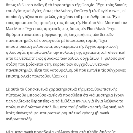
ὅπως τὸ Silicon Valley ἢ τὸ ἐργαστήριο τῆς Google. Ἔχει τοὺς δικούς
του ἁγίους καὶ ἁγίες, ὅπως τὸν Aubrey DeGrey ἢ τὸν Ray Kurzweil, οἱ
ὁποῖοι ἐργάζονται ἐπιμελῶς γιὰ χάριν τοῦ μετα-ἀνθρώπου. Ἔχει
τοὺς ὁραματικοὺς προφῆτες του, ὅπως τὴν Νατάσα Vita-More καὶ τὸν
Max More. Ἔχει τοὺς ἀρχιερεῖς του, ὅπως τὸν Elon Musk. Ἔχει
ἰδρύματα ἀνωτέρας μόρφωσης, τὶς ἐπιχειρήσεις τῶν θετικῶν
πανεπιστημιῶν σὲ συνεργασία μὲ ἰδιωτικοὺς τομεῖς. Ἔχει
ὑποστηρικτικὴ φιλοσοφία, συγκεκριμένα τὴν Ἀγγλοαμερικανικὴ
φιλοσοφία, ἡ ὁποία ἀντλεῖ τὴν πολιτική της σχετικότητα [relevance]
ἀπὸ τὶς θέσεις της ὡς φύλακας τῶν ὀρθῶν δογμάτων. Ἡ φιλοσοφικὴ
στάση ποὺ βρίσκεται στὴν καρδιὰ τῶν συγχρόνων θετικῶν
πανεπιστημιῶν εἶναι τοῦ νατουραλισμοῦ ποὺ ἐμπνέει τὶς σύγχρονες
ἐπιστημονικὲς πρωτοβουλίες.[xxi]
Σὲ αὐτὰ τὰ θρησκευτικὰ χαρακτηριστικὰ τῆς μετανθρωπιστικῆς
πίστεως θὰ μποροῦσε κανεὶς νὰ προσθέσει ὅτι γιὰ μυστήρια ἔχουν
τὶς γονιδιακὲς θεραπεῖες καὶ τὰ ἐμβόλια mRNA, γιὰ ἅγια λείψανα τὰ
πρώιμα ἀνθρώπινα ἀπολιθώματα ποὺ βρέθηκαν στὴν Ἀφρική, γιὰ
ἱερὲς εἰκόνες τὰ φουτουριστικὰ ρομπότ καὶ cyborg (βιονικὰ
ἀνθρωποειδῆ).
Μία μεσσιανικὴ προσδοκία καλλιεργεῖται στὰ πλήθη ἀπὸ τοὺς