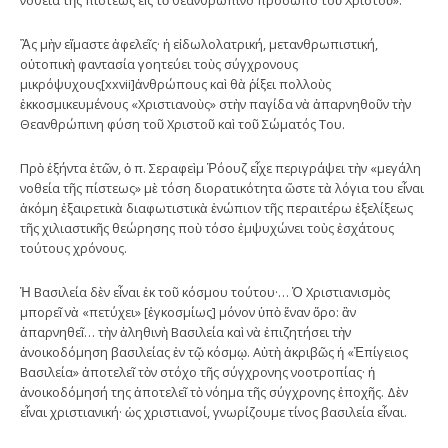
Ἂς μὴν εἴμαστε ἀφελεῖς· ἡ εἰδωλολατρική, μετανθρωπιστική,
οὐτοπικὴ φαντασία γοητεύει τοὺς σύγχρονους
μικρόψυχους[xxvii]ἀνθρώπους καὶ θὰ ῥίξει πολλοὺς
ἐκκοσμικευμένους «Χριστιανοὺς» στὴν παγίδα νὰ ἀπαρνηθοῦν τὴν
Θεανθρώπινη φύση τοῦ Χριστοῦ καὶ τοῦ Σώματός Του.
Πρὸ ἑξήντα ἐτῶν, ὁ π. Σεραφεὶμ Ῥόουζ εἶχε περιγράψει τὴν «μεγάλη
νοθεία τῆς πίστεως» μὲ τόση διορατικότητα ὥστε τὰ λόγια του εἶναι
ἀκόμη ἐξαιρετικὰ διαφωτιστικὰ ἐνώπιον τῆς περαιτέρω ἐξελίξεως
τῆς χιλιαστικῆς θεώρησης ποὺ τόσο ἐμψυχώνει τοὺς ἐσχάτους
τούτους χρόνους.
Ἡ Βασιλεία δὲν εἶναι ἐκ τοῦ κόσμου τούτου·… Ὁ Χριστιανισμὸς
μπορεῖ νὰ «πετύχει» [ἐγκοσμίως] μόνον ὑπὸ ἕναν ὅρο: ἂν
ἀπαρνηθεῖ… τὴν ἀληθινὴ Βασιλεία καὶ νὰ ἐπιζητήσει τὴν
ἀνοικοδόμηση βασιλείας ἐν τῷ κόσμῳ. Αὐτὴ ἀκριβῶς ἡ «Ἐπίγειος
Βασιλεία» ἀποτελεῖ τὸν στόχο τῆς σύγχρονης νοοτροπίας· ἡ
ἀνοικοδόμησή της ἀποτελεῖ τὸ νόημα τῆς σύγχρονης ἐποχῆς. Δὲν
εἶναι χριστιανική· ὡς χριστιανοί, γνωρίζουμε τίνος βασιλεία εἶναι.