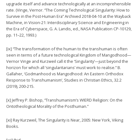
upgrade itself and advance technologically at an incomprehensible
rate. (Vinge, Vernor. “The Coming Technological Singularity: How to
Survive in the Post-Human Era” Archived 2018-04-10 at the Wayback
Machine, in Vision-21: Interdisciplinary Science and Engineering in
the Era of Cyberspace, G. A. Landis, ed., NASA Publication CP-10129,
pp. 11–22, 1993.)
[ix] “The transformation of the human to the transhuman is often
seen in terms of a future technological Kingdom of Mangodhood—
Vernor Vinge and Kurzweil call it the ‘Singularity’—just beyond the
horizon for which all ‘singularitarians’ must work to realise.” B.
Gallaher, ‘Godmanhood vs Mangodhood: An Eastern Orthodox
Response to Transhumanism’, Studies in Christian Ethics, 32.2
(2019), 200-215.
[x] Jeffrey P. Bishop, “Transhumanism’s WIERD Religion: On the
Ontotheological Morality of the Posthuman.”
[xi] Ray Kurzweil, The Singularity is Near, 2005: New York, Viking
Books.
[xii] Ibid.