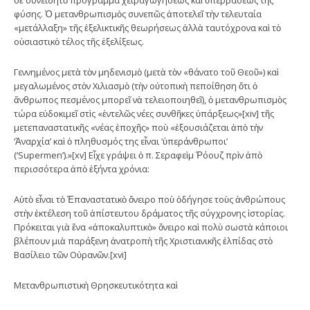
φύσης. Ὁ μετανθρωπισμὸς συνεπῶς ἀποτελεῖ τὴν τελευταία
«μετάλλαξη» τῆς ἐξελικτικῆς θεωρήσεως ἀλλὰ ταυτόχρονα καὶ τὸ
οὐσιαστικὸ τέλος τῆς ἐξελίξεως.
Γεννημένος μετὰ τὸν μηδενισμὸ (μετὰ τὸν «θάνατο τοῦ Θεοῦ») καὶ
μεγαλωμένος στὸν Χιλιασμὸ (τὴν οὐτοπικὴ πεποίθηση ὅτι ὁ
ἄνθρωπος πεσμένος μπορεῖ νὰ τελειοποιηθεῖ), ὁ μετανθρωπισμὸς
τώρα εὐδοκιμεῖ στὶς «ἐντελῶς νέες συνθῆκες ὑπάρξεως»[xiv] τῆς
μετεπαναστατικῆς «νέας ἐποχῆς» ποὺ «ἐξουσιάζεται ἀπὸ τὴν
‘Ἀναρχία’ καὶ ὁ πληθυσμός της εἶναι ‘ὑπεράνθρωποι’
(‘Supermen’).»[xv] Εἶχε γράψει ὁ π. Σεραφεὶμ Ῥόουζ πρὶν ἀπὸ
περισσότερα ἀπὸ ἑξήντα χρόνια:
Αὐτὸ εἶναι τὸ Ἐπαναστατικὸ ὄνειρο ποὺ ὁδήγησε τοὺς ἀνθρώπους
στὴν ἐκτέλεση τοῦ ἀπίστευτου δράματος τῆς σύγχρονης ἱστορίας.
Πρόκειται γιὰ ἕνα «ἀποκαλυπτικὸ» ὄνειρο καὶ πολὺ σωστὰ κάποιοι
βλέπουν μιὰ παράξενη ἀνατροπὴ τῆς Χριστιανικῆς ἐλπίδας στὸ
Βασίλειο τῶν Οὐρανῶν.[xvi]
Μετανθρωπιστικὴ Θρησκευτικότητα καὶ