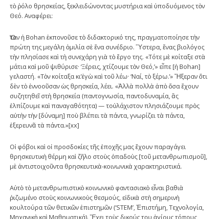
τὸ ῥόλο θρησκείας, ξεκλειδώνοντας μυστήρια καὶ ὑποδυόμενος τὸν
Θεό. Αναφέρει:
Ὅταν ἡ Bohan ἐκπονοῦσε τὸ διδακτορικό της, πραγματοποίησε τὴν
πρώτη της μεγάλη ὁμιλία σὲ ἕνα συνέδριο. Ὕστερα, ἕνας βιολόγος
τὴν πλησίασε καὶ τὴ συνεχάρη γιὰ τὸ ἔργο της. «Τότε μὲ κοίταξε στὰ
μάτια καὶ μοῦ ψιθύρισε· ‘Ξέρεις, χτίζουμε τὸν Θεό,’» εἶπε [ἡ Bohan]
γελαστή. «Τὸν κοίταξα κι’ἐγὼ καὶ τοῦ λέω· ‘Ναί, τὸ ξέρω.’» Ἤξεραν ὅτι
δὲν τὸ ἐννοοῦσαν ὡς θρησκεία, λέει. «Ἀλλὰ πολλὰ ἀπὸ ὅσα ἔχουν
συζητηθεῖ στὴ θρησκεία (παντογνωσία, παντοδυναμία, ἂς
ἐλπίζουμε καὶ παναγαθότητα) — τοὐλάχιστον πλησιάζουμε πρὸς
αὐτὴν τὴν [δύναμη] ποὺ βλέπει τὰ πάντα, γνωρίζει τὰ πάντα,
ἐξερευνᾶ τὰ πάντα.»[xx]
Οἱ φόβοι καὶ οἱ προσδοκίες τῆς ἐποχῆς μας ἔχουν παραγάγει
θρησκευτικὴ θέρμη καὶ ζῆλο στοὺς ὀπαδοὺς [τοῦ μετανθρωπισμοῦ],
μὲ ἀντιστοιχοῦντα θρησκευτικὰ-κοινωνικὰ χαρακτηριστικά.
Αὐτὸ τὸ μετανθρωπιστικὸ κοινωνικὸ φαντασιακὸ εἶναι βαθιὰ
ῥιζωμένο στοὺς κοινωνικοὺς θεσμούς, εἰδικὰ στὴ σημερινὴ
κουλτούρα τῶν θετικῶν ἐπιστημῶν (‘STEM’, Ἐπιστήμη, Τεχνολογία,
Μηχανικὴ καὶ Μαθηματικά). Ἔχει τοὺς δικούς του ἁγίους τόπους,