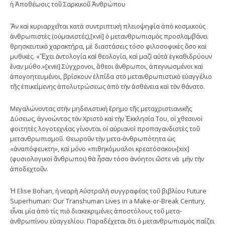
ἡ Ἀποθέωσις τοῦ Σαρκικοῦ Ἀνθρώπου
Ἂν καὶ κυριαρχεῖται κατὰ συντριπτικὴ πλειοψηφία ἀπὸ κοσμικοὺς
ἀνθρωπιστὲς (οὑμανιστές),[xvii] ὁ μετανθρωπισμὸς προσλαμβάνει
θρησκευτικὸ χαρακτήρα, μὲ διαστάσεις τόσο φιλοσοφικὲς ὅσο καὶ
μυθικὲς. «Ἔχει ὀντολογία καὶ θεολογία, καὶ μαζὶ αὐτὰ ἐγκαθιδρύουν
ἕναν μύθο.»[xviii] Σύγχρονοι, ἄθεοι ἄνθρωποι, ἀπεγνωσμένοι καὶ
ἀπογοητευμένοι, βρίσκουν ἐλπίδα στὸ μετανθρωπιστικὸ εὐαγγέλιο
τῆς ἐπικείμενης ἀπολυτρώσεως ἀπὸ τὴν ἀσθένεια καὶ τὸν θάνατο.
Μεγαλώνοντας στὴν μηδενιστικὴ ἔρημο τῆς μεταχριστιανικῆς
Δύσεως, ἀγνοώντας τὸν Χριστὸ καὶ τὴν Ἐκκλησία Του, οἱ χθεσινοὶ
φοιτητὲς λογοτεχνίας γίνονται οἱ αὐριανοὶ προπαγανδιστὲς τοῦ
μετανθρωπισμοῦ. Θεωροῦν τὴν μετα-ἀνθρωπότητα ὡς
«ἀναπόφευκτη», καὶ μόνο «πιθηκόμυαλοι κρεατόσακοι»[xix]
(φυσιολογικοὶ ἄνθρωποι) θὰ ἦσαν τόσο ἀνόητοι ὥστε νὰ μὴν τὴν
ἀποδεχτοῦν.
Ἡ Elise Bohan, ἡ νεαρὴ Αὐστραλὴ συγγραφέας τοῦ βιβλίου Future
Superhuman: Our Transhuman Lives in a Make-or-Break Century,
εἶναι μία ἀπὸ τίς πιὸ διακεκριμένες ἀποστόλους τοῦ μετα-
ἀνθρωπίνου εὐαγγελίου. Παραδέχεται ὅτι ὁ μετανθρωπισμὸς παίζει