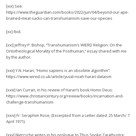
[xix] See:
https://www.theguardian.com/books/2022/jun/04/beyond-our-ape-
brained-meat-sacks-can-transhumanism-save-our-species
[xx] Ibid.
[xxi] Jeffrey P. Bishop, “Transhumanism’s WIERD Religion: On the
Ontotheological Morality of the Posthuman,” essay shared with me
by the author.
[xxii] Y.N. Harari, “Homo sapiens is an obsolete algorithm”:
https://www.wired.co.uk/article/yuval-noah-harari-dataism
[xxiii] Ian Curran, in his review of Harari’s book Homo Deus:
https://www.christiancentury.org/review/books/incarnation-and-
challenge-transhumanism
[xxiv] Fr. Seraphim Rose, (Excerpted from a Letter dated: 25 March/ 7
April 1971).
[xxv] Nietzsche writes in his prologue to Thus Spoke Zarathustra: