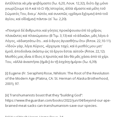
ἐντέλλεται νὰ μὴν φοβόμαστε (Ἰω. 6,20, Λουκ. 12,32), διότι ὄχι μόνο
γνωρίζουμε τὸ Α καὶ τὸ Ω τῆς ἱστορίας, ἀλλὰ εἴμαστε καὶ μέλη τοῦ
Σώματός Του, ἕνα μ᾽ Αὐτόν, καὶ συνεπῶς «χρῖσμα ἔχ[ομεν] ἀπὸ τοῦ
ἁγίου, καὶ οἴδα[μεν] πάντα» (α´ Ἰω. 2,20).
«Πονηροὶ δέ ἄνθρωποι καὶ γόητες προκόψουσιν ἐπὶ τὸ χεῖρον,
πλανῶντες καὶ πλανώμενοι» (Β΄ Τιμ. 3,13) καὶ «ὁ ἀδικῶν», μᾶς λέγει ὁ
Λόγος, «ἀδικησάτω ἔτι…καὶ ὁ ἅγιος ἁγιασθήτω ἔτι» (Ἀποκ. 22,10-11).
«Ἰδού» γὰρ, λέγει Κύριος, «ἔρχομαι ταχύ, καὶ ὁ μισθός μου μετ᾿
ἐμοῦ, ἀποδοῦναι ἑκάστῳ ὡς τὸ ἔργον ἔσται αὐτοῦ» (Ἀποκ. 22,12).
Μισθός μας εἶναι ὁ ἴδιος ὁ Χριστὸς καὶ δὲν θὰ μᾶς χάσει ἀπὸ τὸ χέρι
Του, «ἀλλὰ ἀναστήσει [ἡμᾶς] ἐν τῇ ἐσχάτῃ ἡμέρα» (Ἰω. 6,39).
[i] Eugene (Fr. Seraphim) Rose, Nihilism: The Root of the Revolution
of the Modern Age (Platina, CA: St. Herman of Alaska Brotherhood,
2001), 97.
[ii] Transhumanists boast that they “building God”:
https://www.theguardian.com/books/2022/jun/04/beyond-our-ape-
brained-meat-sacks-can-transhumanism-save-our-species.
[iii] Yuval Noah Harari, Homo Deus, 24.