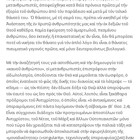
μετανθρωπιστές, ἀποφεύχθηκε κατά θεία πρόνοια πρῶτα μέ τήν
ἐξορία τοῦ ἀνθρώπου ἀπό τόν παράδεισο καί μετά μέ τόν τελικό
θάνατό του. Ὁ θάνατος, μέ τή σειρά του, πρέπει νά νικηθεῖ μέ τήν
Ἀνάσταση τῆς ἐν Χριστῷ ἀνθρωπότητάς μας καί τήν ἐκ δεξιῶν τοῦ
Θεοῦ καθέδρα. Καμία ἐφεύρεση τοῦ ἁμαρτωλοῦ, πεσμένου
ἀνθρώπου, ὅσο ἐκτενής ἤ ἐπαναστατική κι’ ἄν εἶναι, δέν θά μπορέσει
ποτέ νά νικήσει τόν θάνατο γιά τόν ἁπλό λόγο ὅτι εἶναι ὁ θάνατος
πνευματικό γεγονός πρῶτα, καί μόνο δευτερευόντως βιολογικό.
Μὲ τὴν ἀναζήτησή τους γιὰ αὐτοθέωση καὶ τὴν δημιουργία τοῦ
«καινοῦ ἀνθρώπου», οἱ μετανθρωπιστὲς ἐπιστρέφουν στὴν
εἰδωλολατρία, ὑποδύονται τὸν Θεὸ καὶ μιμοῦνται τὸν ἑωσφόρο, ὁ
ὁποῖος ἐνατένισε τὸ φῶς τῆς δικῆς του διανοίας καὶ τὸ λάτρεψε — τὸ
κτῖσμα — ὡς τὸν Κτίστη· δὲν ἔδωσε δόξα τῷ Θεῷ ἀλλὰ ὑπερύψωσε
τὸν ἑαυτό του ὡς ἴσο πρὸς τὸν Θεό. Αὐτοὶ, λοιπόν, εἶναι ξεκάθαρα
πρόδρομοι τοῦ Ἀντιχρίστου, ὁ ὁποῖος εἶναι «ὁ ἀντικείμενος καὶ
ὑπεραιρόμενος ἐπὶ πάντα λεγόμενον Θεὸν ἢ σέβασμα» (Β´ Θεσ. 2,4).
Εἶναι σύγχρονοι διάδοχοι τῶν προηγουμένων ἀποστόλων τοῦ
Ἀντιχρίστου, τοῦ Νίτσε, τοῦ Μάρξ καὶ ἄλλων Οὐτοπιανιστῶν· μόνο
ποὺ τώρα δὲν χρειάζεται πιὰ νὰ καταστρέψουν τὴν παλαιὰ τάξη καὶ
μποροῦν νὰ ἀφοσιωθοῦν ἀποκλειστικὰ στὴν σφυρηλάτηση τῆς
«μοναδικότητας» («singularity», τεχνολογικῆς ὑπερευφυίας),[viii] ἕναν