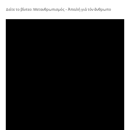
Δείτε το βίντεο: Μετανθρωπισμός – Ἀπειλή γιά τόν ἄνθρωπο