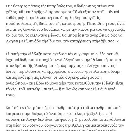
Στὶς ὕστερες φάσεις τῆς ὑπάρξεώς του, ὁ ἄνθρωπος στέκει στὸ
χεῖλος μιᾶς ἐπιλογῆς: νὰ προσαρμοστεῖ ἢ νὰ ἐξαφανιστεῖ — ἂν καὶ
καθὼς ῥάβει τὴν ἐξελικτική του ὕπαρξη δημιουργεῖ τὶς
προϋποθέσεις τῆς ἴδιας του τῆς καταστροφῆς. Πεποίθησή τους εἶναι
ὅτι, μὲ τὶς λογικές του δυνάμεις καὶ μὲ τὴν ἱκανότητά του νὰ σχεδιάζει
τὸ ἴδιο του τὸ ἐξελικτικὸ μέλλον, θὰ μπορέσει τὸ ἀνθρώπινο ζῶο νὰ
νικήσει μὲ ἐξυπνάδα τὴν ἴδια του τὴν κατάῤῥευση στὴν ἄβυσσο.[xii]
Σὲ αὐτὴν τὴν «ἐξέλιξη κατὰ σχεδιασμό» συγκεκριμένοι ἐξαιρετικὰ
ἰσχυροὶ ἄνθρωποι πασχίζουν νὰ ὁδηγήσουν τὴν ἐξελικτικὴ πορεία
στὸν δρόμο τῆς ὁλοκληρωτικῆς κυριαρχίας καὶ ἐλέγχου παντὸς
ὄντος, παρελθόντος καὶ ἐρχομένου, δίνοντας «μεγαλύτερη δύναμη
καὶ μεγαλύτερη μεγέθυνση σὲ μία συγκεκριμένη μορφὴ
ἀνθρώπου.»[xiii] Ἐδῶ τὸ μόνο χέρι ποὺ κατευθύνει τὴν ἐξέλιξη εἶναι
τὸ χέρι τοῦ μετανθρωπιστῆ — ἢ πιθανῶς κάποιας ἐλὶτ ἀνάμεσά
τους.
Kατ᾽ αὐτὸν τὸν τρόπο, ἡ μετα-ἀνθρωπότητα τοῦ μετανθρωπισμοῦ
ἐπιφέρει παραδόξως τὸ ἀναπόφευκτο τέλος τῆς ἐξελίξεως. Ἡ
«φυσικὴ ἐπιλογὴ» δὲν εἶναι πιὰ φυσική. Οἱ μετανθρωπιστὲς κάθονται
στὴ θέση τοῦ ὁδηγοῦ, ὁδηγώντας τὴν ἐξέλιξη καὶ μετατρέποντάς την
σὲ συνειδητὸ πρόγραμμα χειραγωγήσεως καὶ ὑπερβάσεως τῆς