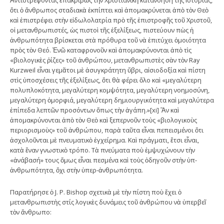
ὅτι ὁ ἄνθρωπος σταδιακὰ ἐκπίπτει καὶ ἀπομακρύνεται ἀπὸ τὸν Θεὸ
καὶ ἐπιστρέφει στὴν εἰδωλολατρία πρὸ τῆς ἐπιστροφῆς τοῦ Χριστοῦ,
οἱ μετανθρωπιστές, ὡς πιστοὶ τῆς ἐξελίξεως, πιστεύουν πὼς ἡ
ἀνθρωπότητα βρίσκεται στὰ πρόθυρα τοῦ νὰ ἐπιτύχει ὁμοιότητα
πρὸς τὸν Θεό. Ἐνῶ καταφρονοῦν καὶ ἀπομακρύνονται ἀπὸ τὶς
«βιολογικὲς ῥίζες» τοῦ ἀνθρώπου, μετανθρωπιστὲς σὰν τὸν Ray
Kurzweil εἶναι γεμᾶτοι μὲ ἀσυγκράτητη ὕβρι, αἰσιοδοξία καὶ πίστη
στὶς ὑποσχέσεις τῆς ἐξελίξεως, ὅτι θὰ φέρει ὅλο καὶ «μεγαλύτερη
πολυπλοκότητα, μεγαλύτερη κομψότητα, μεγαλύτερη νοημοσύνη,
μεγαλύτερη ὀμορφιά, μεγαλύτερη δημιουργικότητα καὶ μεγαλύτερα
ἐπίπεδα λεπτῶν προσόντων ὅπως τὴν ἀγάπη.»[xi] Ἂν καὶ
ἀπομακρύνονται ἀπὸ τὸν Θεὸ καὶ ξεπερνοῦν τοὺς «βιολογικοὺς
περιορισμοὺς» τοῦ ἀνθρώπου, παρὰ ταῦτα εἶναι πεπεισμένοι ὅτι
ἀσχολοῦνται μὲ πνευματικὸ ἐγχείρημα. Καὶ πράγματι, ἔτσι εἶναι,
κατὰ ἕναν γνωστικὸ τρόπο. Τὰ πνεύματα ποὺ ἐμψυχώνουν τὴν
«ἀνάβασή» τους ὅμως εἶναι πεσμένα καὶ τοὺς ὁδηγοῦν στὴν ὑπ-
ἀνθρωπότητα, ὄχι στὴν ὑπερ-ἀνθρωπότητα.
Παρατήρησε ὁ J. P. Bishop σχετικὰ μὲ τὴν πίστη ποὺ ἔχει ὁ
μετανθρωπιστὴς στίς λογικὲς δυνάμεις τοῦ ἀνθρώπου νὰ ὑπερβεῖ
τὸν ἄνθρωπο: