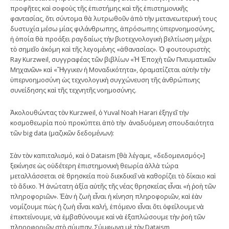
προφῆτες καὶ σοφοὺς τῆς ἐπιστήμης καὶ τῆς ἐπιστημονικῆς
φαντασίας, ὅτι σύντομα θὰ λυτρωθοῦν ἀπὸ τὴν μετανεωτερική τους
δυστυχία μέσω μίας φιλάνθρωπης, ἀπρόσωπης ὑπερνοημοσύνης,
ἡ ὁποία θὰ προάξει ραγδαίως τὴν βιοτεχνολογικὴ βελτίωση μέχρι
τὸ σημεῖο ἀκόμη καὶ τῆς λεγομένης «ἀθανασίας». Ὁ φουτουριστὴς
Ray Kurzweil, συγγραφέας τῶν βιβλίων «Ἡ Ἐποχὴ τῶν Πνευματικῶν
Μηχανῶν» καὶ «Ἤγγικεν ἡ Μοναδικότητα», ὁραματίζεται αὐτὴν τὴν
ὑπερνοημοσύνη ὡς τεχνολογικὴ συγχώνευση τῆς ἀνθρώπινης
συνείδησης καὶ τῆς τεχνητῆς νοημοσύνης.
Ἀκολουθώντας τὸν Kurzweil, ὁ Yuval Noah Harari ἐξηγεῖ τὴν
κοσμοθεωρία ποὺ προκύπτει ἀπὸ τὴν ἀναδυόμενη σπουδαιότητα
τῶν big data (μαζικῶν δεδομένων):
Σὰν τὸν καπιταλισμό, καὶ ὁ Dataism [θὰ λέγαμε, «δεδομενισμός»]
ξεκίνησε ὡς οὐδέτερη ἐπιστημονικὴ θεωρία ἀλλὰ τώρα
μεταλλάσσεται σὲ θρησκεία ποὺ διεκδικεῖ νὰ καθορίζει τὸ δίκαιο καὶ
τὸ ἄδικο. Ἡ ἀνώτατη ἀξία αὐτῆς τῆς νέας θρησκείας εἶναι «ἡ ῥοὴ τῶν
πληροφοριῶν». Ἐὰν ἡ ζωὴ εἶναι ἡ κίνηση πληροφοριῶν, καὶ ἐὰν
νομίζουμε πὼς ἡ ζωὴ εἶναι καλή, ἑπόμενο εἶναι ὅτι ὀφείλουμε νὰ
ἐπεκτείνουμε, νὰ ἐμβαθύνουμε καὶ νὰ ἐξαπλώσουμε τὴν ῥοὴ τῶν
πληροφοριῶν στὸ σύμπαν. Σύμφωνα μὲ τὸν Dataism