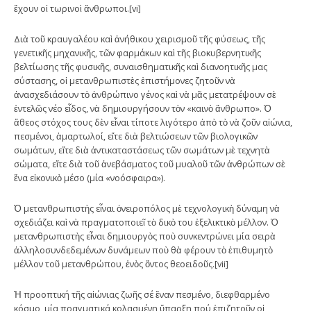
ἔχουν οἱ τωρινοὶ ἄνθρωποι.[vi]
Διὰ τοῦ κραυγαλέου καὶ ἀνήθικου χειρισμοῦ τῆς φύσεως, τῆς
γενετικῆς μηχανικῆς, τῶν φαρμάκων καὶ τῆς βιοκυβερνητικῆς
βελτίωσης τῆς φυσικῆς, συναισθηματικῆς καὶ διανοητικῆς μας
σύστασης, οἱ μετανθρωπιστὲς ἐπιστήμονες ζητοῦν νὰ
ἀνασχεδιάσουν τὸ ἀνθρώπινο γένος καὶ νὰ μᾶς μετατρέψουν σὲ
ἐντελῶς νέο εἶδος, νὰ δημιουργήσουν τὸν «καινὸ ἄνθρωπο». Ὁ
ἄθεος στόχος τους δὲν εἶναι τίποτε λιγότερο ἀπὸ τὸ νὰ ζοῦν αἰώνια,
πεσμένοι, ἁμαρτωλοί, εἴτε διὰ βελτιώσεων τῶν βιολογικῶν
σωμάτων, εἴτε διὰ ἀντικαταστάσεως τῶν σωμάτων μὲ τεχνητὰ
σώματα, εἴτε διὰ τοῦ ἀνεβάσματος τοῦ μυαλοῦ τῶν ἀνθρώπων σὲ
ἕνα εἰκονικὸ μέσο (μία «νοόσφαιρα»).
Ὁ μετανθρωπιστὴς εἶναι ὀνειροπόλος μὲ τεχνολογικὴ δύναμη νὰ
σχεδιάζει καὶ νὰ πραγματοποιεῖ τὸ δικὸ του ἐξελικτικὸ μέλλον. Ὁ
μετανθρωπιστὴς εἶναι δημιουργὸς ποὺ συνκεντρώνει μία σειρὰ
ἀλληλοσυνδεδεμένων δυνάμεων ποὺ θὰ φέρουν τὸ ἐπιθυμητὸ
μέλλον τοῦ μετανθρώπου, ἑνὸς ὄντος θεοειδοῦς.[vii]
Ἡ προοπτική τῆς αἰώνιας ζωῆς σέ ἕναν πεσμένο, διεφθαρμένο
κόσμο, μία πραγματικά κολασμένη ὕπαρξη πού ἐπιζητοῦν οἱ