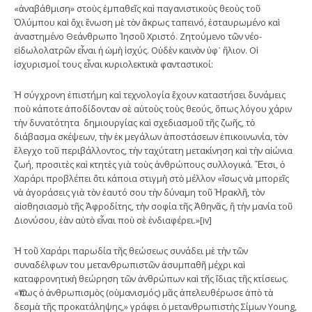
«ἀναβάθμιση» στοὺς ἐμπαθεῖς καὶ παγανιστικοὺς θεοὺς τοῦ
Ὀλύμπου καὶ ὄχι ἕνωση μὲ τὸν ἄκρως ταπεινό, ἐσταυρωμένο καὶ
ἀναστημένο Θεάνθρωπο Ἰησοῦ Χριστό. Ζητούμενο τῶν νέο-
εἰδωλολατρῶν εἶναι ἡ ὠμὴ ἰσχύς. Οὐδὲν καινὸν ὑφ᾽ ἥλιον. Οἱ
ἰσχυρισμοί τους εἶναι κυριολεκτικὰ φανταστικοί:
Ἡ σύγχρονη ἐπιστήμη καὶ τεχνολογία ἔχουν καταστήσει δυνάμεις
ποὺ κάποτε ἀποδίδονταν σὲ αὐτοὺς τοὺς θεούς, ὅπως λόγου χάριν
τὴν δυνατότητα δημιουργίας καὶ σχεδιασμοῦ τῆς ζωῆς, τὸ
διάβασμα σκέψεων, τὴν ἐκ μεγάλων ἀποστάσεων ἐπικοινωνία, τὸν
ἔλεγχο τοῦ περιβάλλοντος, τὴν ταχύτατη μετακίνηση καὶ τὴν αἰώνια
ζωή, προσιτὲς καὶ κτητὲς γιὰ τοὺς ἀνθρώπους συλλογικά. Ἔτσι, ὁ
Χαράρι προβλέπει ὅτι κάποια στιγμὴ στὸ μέλλον «ἴσως νὰ μπορεῖς
νὰ ἀγοράσεις γιὰ τὸν ἑαυτό σου τὴν δύναμη τοῦ Ἡρακλῆ, τὸν
αἰσθησιασμὸ τῆς Ἀφροδίτης, τὴν σοφία τῆς Ἀθηνᾶς, ἢ τὴν μανία τοῦ
Διονύσου, ἐὰν αὐτὸ εἶναι ποὺ σὲ ἐνδιαφέρει.»[iv]
Ἡ τοῦ Χαράρι παρωδία τῆς θεώσεως συνάδει μὲ τὴν τῶν
συναδέλφων του μετανθρωπιστῶν ἀσυμπαθῆ μέχρι καὶ
καταφρονητικὴ θεώρηση τῶν ἀνθρώπων καὶ τῆς ἴδιας τῆς κτίσεως.
«Ὅπως ὁ ἀνθρωπισμὸς (οὑμανισμός) μᾶς ἀπελευθέρωσε ἀπὸ τὰ
δεσμὰ τῆς προκατάληψης,» γράφει ὁ μετανθρωπιστὴς Σίμων Young,