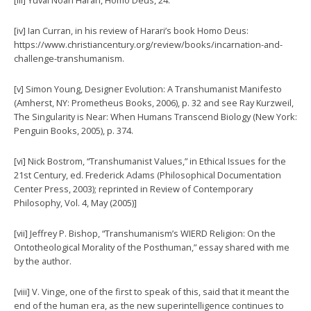
[iv] Ian Curran, in his review of Harari’s book Homo Deus:
https://www.christiancentury.org/review/books/incarnation-and-
challenge-transhumanism.
[v] Simon Young, Designer Evolution: A Transhumanist Manifesto
(Amherst, NY: Prometheus Books, 2006), p. 32 and see Ray Kurzweil,
The Singularity is Near: When Humans Transcend Biology (New York:
Penguin Books, 2005), p. 374.
[vi] Nick Bostrom, “Transhumanist Values,” in Ethical Issues for the
21st Century, ed. Frederick Adams (Philosophical Documentation
Center Press, 2003); reprinted in Review of Contemporary
Philosophy, Vol. 4, May (2005)]
[vii] Jeffrey P. Bishop, “Transhumanism’s WIERD Religion: On the
Ontotheological Morality of the Posthuman,” essay shared with me
by the author.
[viii] V. Vinge, one of the first to speak of this, said that it meant the
end of the human era, as the new superintelligence continues to