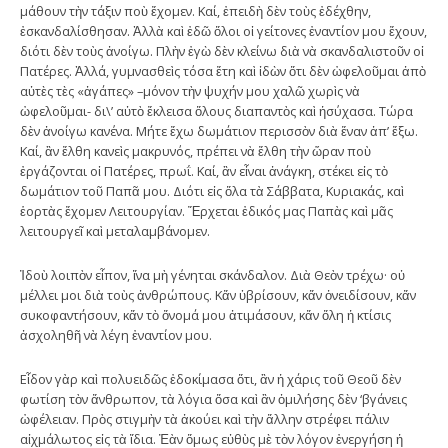
μάθουν τὴν τάξιν ποὺ ἔχομεν. Καί, ἐπειδὴ δὲν τοὺς ἐδέχθην,
ἐσκανδαλίσθησαν. Ἀλλὰ καὶ ἐδῶ ὅλοι οἱ γείτονες ἐναντίον μου ἔχουν,
διότι δὲν τοὺς ἀνοίγω. Πλὴν ἐγὼ δὲν κλείνω διὰ νὰ σκανδαλιστοῦν οἱ
Πατέρες. Ἀλλά, γυμνασθεὶς τόσα ἔτη καὶ ἰδὼν ὅτι δὲν ὠφελοῦμαι ἀπὸ
αὐτὲς τὲς «ἀγάπες» –μόνον τὴν ψυχήν μου χαλῶ χωρὶς νὰ
ὠφελοῦμαι- δι\’ αὐτὸ ἔκλεισα ὅλους διαπαντὸς καὶ ἡσύχασα. Τώρα
δὲν ἀνοίγω κανένα. Μήτε ἔχω δωμάτιον περισσὸν διὰ ἕναν ἀπ’ ἔξω.
Καί, ἂν ἔλθη κανεὶς μακρυνός, πρέπει νὰ ἔλθη τὴν ὥραν ποὺ
ἐργάζονται οἱ Πατέρες, πρωΐ. Καί, ἂν εἶναι ἀνάγκη, στέκει εἰς τὸ
δωμάτιον τοῦ Παπᾶ μου. Διότι εἰς ὅλα τὰ Σάββατα, Κυριακάς, καὶ
ἑορτὰς ἔχομεν Λειτουργίαν. Ἔρχεται ἐδικός μας Παπὰς καὶ μᾶς
λειτουργεῖ καὶ μεταλαμβάνομεν.
Ἰδοὺ λοιπὸν εἶπον, ἵνα μὴ γένηται σκάνδαλον. Διὰ Θεὸν τρέχω· οὐ
μέλλει μοι διὰ τοὺς ἀνθρώπους. Κἄν ὑβρίσουν, κἄν ὀνειδίσουν, κἄν
συκοφαντήσουν, κἄν τὸ ὄνομά μου ἀτιμάσουν, κἄν ὅλη ἡ κτίσις
ἀσχοληθῆ νὰ λέγη ἐναντίον μου.
Εἶδον γὰρ καὶ πολυειδῶς ἐδοκίμασα ὅτι, ἂν ἡ χάρις τοῦ Θεοῦ δὲν
φωτίση τὸν ἄνθρωπον, τὰ λόγια ὅσα καὶ ἂν ὁμιλήσης δὲν ‘βγάνεις
ὠφέλειαν. Πρὸς στιγμὴν τὰ ἀκούει καὶ τὴν ἄλλην στρέφει πάλιν
αἰχμάλωτος εἰς τὰ ἴδια. Ἐὰν ὅμως εὐθὺς μὲ τὸν λόγον ἐνεργήση ἡ