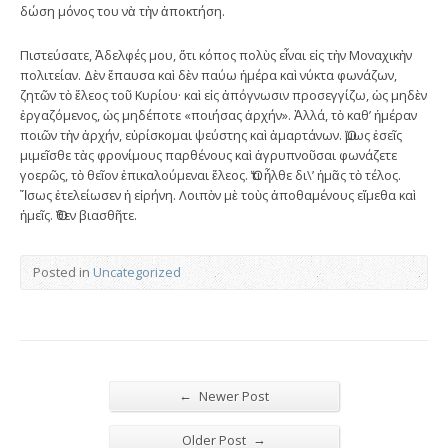
δώση μόνος του νὰ τὴν ἀποκτήση.
Πιστεύσατε, Ἀδελφές μου, ὅτι κόπος πολὺς εἶναι εἰς τὴν Μοναχικὴν
πολιτείαν. Δὲν ἔπαυσα καὶ δὲν παύω ἡμέρα καὶ νύκτα φωνάζων,
ζητῶν τὸ ἔλεος τοῦ Κυρίου· καὶ εἰς ἀπόγνωσιν προσεγγίζω, ὡς μηδὲν
ἐργαζόμενος, ὡς μηδέποτε «ποιήσας ἀρχήν». Ἀλλά, τὸ καθ’ ἡμέραν
ποιῶν τὴν ἀρχήν, εὑρίσκομαι ψεύστης καὶ ἁμαρτάνων. Ὅμως ἐσεῖς
μιμεῖσθε τὰς φρονίμους παρθένους καὶ ἀγρυπνοῦσαι φωνάζετε
γοερῶς, τὸ θεῖον ἐπικαλούμεναι ἔλεος. Ὅτι ἦλθε δι\’ ἡμᾶς τὸ τέλος.
Ἴσως ἐτελείωσεν ἡ εἰρήνη. Λοιπὸν μὲ τοὺς ἀποθαμένους εἴμεθα καὶ
ἡμεῖς. Ὅθεν βιασθῆτε.
Posted in
Uncategorized
←
Newer Post
→
Older Post