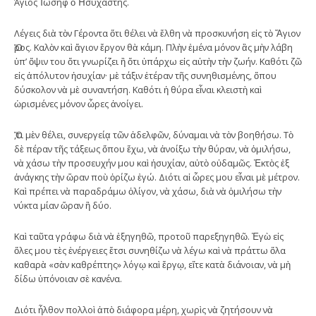
Άγιος Ἰωσήφ ὁ Ἡσυχαστής.
Λέγεις διὰ τὸν Γέροντα ὅτι θέλει νὰ ἔλθη νὰ προσκυνήση εἰς τὸ Ἅγιον
Ὅρος. Καλὸν καὶ ἅγιον ἔργον θὰ κάμη. Πλὴν ἐμένα μόνον ἂς μὴν λάβη
ὑπ’ ὄψιν του ὅτι γνωρίζει ἢ ὅτι ὑπάρχω εἰς αὐτὴν τὴν ζωήν. Καθότι ζῶ
εἰς ἀπόλυτον ἡσυχίαν· μὲ τάξιν ἑτέραν τῆς συνηθισμένης, ὅπου
δύσκολον νὰ μὲ συναντήση. Καθότι ἡ θύρα εἶναι κλειστὴ καὶ
ὡρισμένες μόνον ὧρες ἀνοίγει.
Ὅ,τι μὲν θέλει, συνεργείᾳ τῶν ἀδελφῶν, δύναμαι νὰ τὸν βοηθήσω. Τὸ
δὲ πέραν τῆς τάξεως ὅπου ἔχω, νὰ ἀνοίξω τὴν θύραν, νὰ ὁμιλήσω,
νὰ χάσω τὴν προσευχήν μου καὶ ἡσυχίαν, αὐτὸ οὐδαμῶς. Ἐκτὸς ἐξ
ἀνάγκης τὴν ὥραν ποὺ ὁρίζω ἐγώ. Διότι αἱ ὧρες μου εἶναι μὲ μέτρον.
Καὶ πρέπει νὰ παραδράμω ὀλίγον, νὰ χάσω, διὰ νὰ ὁμιλήσω τὴν
νύκτα μίαν ὥραν ἢ δύο.
Καὶ ταῦτα γράφω διὰ νὰ ἐξηγηθῶ, προτοῦ παρεξηγηθῶ. Ἐγὼ εἰς
ὅλες μου τὲς ἐνέργειες ἔτσι συνηθίζω νὰ λέγω καὶ νὰ πράττω ὅλα
καθαρὰ «σὰν καθρέπτης» λόγῳ καὶ ἔργῳ, εἴτε κατὰ διάνοιαν, νὰ μὴ
δίδω ὑπόνοιαν σὲ κανένα.
Διότι ἦλθον πολλοὶ ἀπὸ διάφορα μέρη, χωρὶς νὰ ζητήσουν νὰ