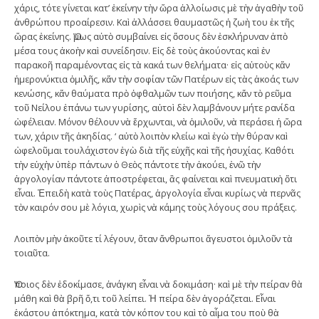
χάρις, τότε γίνεται κατ’ ἐκείνην τὴν ὥρα ἀλλοίωσις μὲ τὴν ἀγαθὴν τοῦ
ἀνθρώπου προαίρεσιν. Καὶ ἀλλάσσει θαυμαστῶς ἡ ζωὴ του ἐκ τῆς
ὥρας ἐκείνης. Ὅμως αὐτὸ συμβαίνει εἰς ὅσους δὲν ἐσκλήρυναν ἀπὸ
μέσα τους ἀκοὴν καὶ συνείδησιν. Εἰς δὲ τοὺς ἀκούοντας καὶ ἐν
παρακοῆ παραμένοντας εἰς τὰ κακά των θελήματα· εἰς αὐτοὺς κἄν
ἡμερονύκτια ὁμιλῆς, κἄν τὴν σοφίαν τῶν Πατέρων εἰς τὰς ἀκοάς των
κενώσης, κἄν θαύματα πρὸ ὀφθαλμῶν των ποιήσης, κἄν τὸ ρεῦμα
τοῦ Νείλου ἐπάνω των γυρίσης, αὐτοὶ δὲν λαμβάνουν μήτε ρανίδα
ὠφέλειαν. Μόνον θέλουν νὰ ἔρχωνται, νὰ ὁμιλοῦν, νὰ περάσει ἡ ὥρα
των, χάριν τῆς ἀκηδίας. ‘ αὐτὸ λοιπὸν κλείω καὶ ἐγὼ τὴν θύραν καὶ
ὠφελοῦμαι τουλάχιστον ἐγὼ διὰ τῆς εὐχῆς καὶ τῆς ἡσυχίας. Καθότι
τὴν εὐχὴν ὑπὲρ πάντων ὁ Θεὸς πάντοτε τὴν ἀκούει, ἐνῶ τὴν
ἀργολογίαν πάντοτε ἀποστρέφεται, ἂς φαίνεται καὶ πνευματικὴ ὅτι
εἶναι. Ἐπειδὴ κατὰ τοὺς Πατέρας, ἀργολογία εἶναι κυρίως νὰ περνᾶς
τὸν καιρόν σου μὲ λόγια, χωρὶς νὰ κάμης τοὺς λόγους σου πράξεις.
Λοιπὸν μὴν ἀκοῦτε τί λέγουν, ὅταν ἄνθρωποι ἄγευστοι ὁμιλοῦν τὰ
τοιαῦτα.
Ὅποιος δὲν ἐδοκίμασε, ἀνάγκη εἶναι νὰ δοκιμάση· καὶ μὲ τὴν πείραν θὰ
μάθη καὶ θὰ βρῆ ὅ,τι τοῦ λείπει. Ἡ πείρα δὲν ἀγοράζεται. Εἶναι
ἑκάστου ἀπόκτημα, κατὰ τὸν κόπον του καὶ τὸ αἷμα του ποὺ θὰ