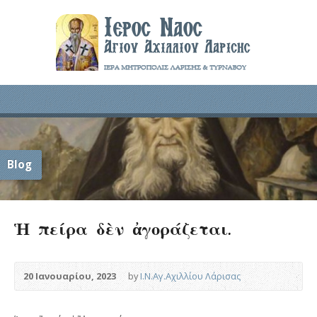
Blog
Ἡ πείρα δὲν ἀγοράζεται.
20 Ιανουαρίου, 2023
by
Ι.Ν.Αγ.Αχιλλίου Λάρισας