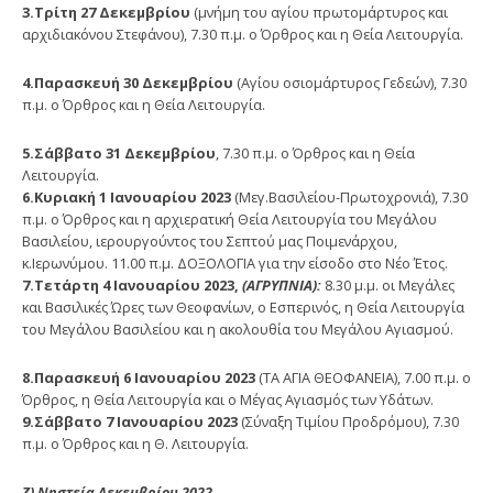
3.Τρίτη 27 Δεκεμβρίου
(μνήμη του αγίου πρωτομάρτυρος και
αρχιδιακόνου Στεφάνου), 7.30 π.μ. ο Όρθρος και η Θεία Λειτουργία.
4.Παρασκευή 30 Δεκεμβρίου
(Αγίου οσιομάρτυρος Γεδεών), 7.30
π.μ. ο Όρθρος και η Θεία Λειτουργία.
5.Σάββατο 31 Δεκεμβρίου
, 7.30 π.μ. ο Όρθρος και η Θεία
Λειτουργία.
6.Κυριακή 1 Ιανουαρίου 2023
(Μεγ.Βασιλείου-Πρωτοχρονιά), 7.30
π.μ. ο Όρθρος και η αρχιερατική Θεία Λειτουργία του Μεγάλου
Βασιλείου, ιερουργούντος του Σεπτού μας Ποιμενάρχου,
κ.Ιερωνύμου. 11.00 π.μ. ΔΟΞΟΛΟΓΙΑ για την είσοδο στο Νέο Έτος.
7.Τετάρτη 4 Ιανουαρίου 2023,
(ΑΓΡΥΠΝΙΑ):
8.30 μ.μ. οι Μεγάλες
και Βασιλικές Ώρες των Θεοφανίων, ο Εσπερινός, η Θεία Λειτουργία
του Μεγάλου Βασιλείου και η ακολουθία του Μεγάλου Αγιασμού.
8.Παρασκευή 6 Ιανουαρίου 2023
(ΤΑ ΑΓΙΑ ΘΕΟΦΑΝΕΙΑ), 7.00 π.μ. ο
Όρθρος, η Θεία Λειτουργία και ο Μέγας Αγιασμός των Υδάτων.
9.Σάββατο 7 Ιανουαρίου 2023
(Σύναξη Τιμίου Προδρόμου), 7.30
π.μ. ο Όρθρος και η Θ. Λειτουργία.
Ζ) Νηστεία Δεκεμβρίου 2022.