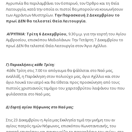
Αγρυπνία θα περιλαμβάνει τον Εσπερινό, τον Όρθρο και τη Θεία
Λειτουργία, κατά την οποία οι πιστοί θα μπορούν να κοινωνήσουν
των Αχράντων Μυστηρίων.
Την Παρασκευή 2 Δεκεμβρίου το
πρωί ΔΕΝ θα τελεστεί Θεία Λειτουργία.
ΑΓΡΥΠΝΙΑ:
Τρίτη 6 Δεκεμβρίου,
9.30 μ.μ. για την εορτή του Αγίου
Αμβροσίου, επισκόπου Μεδιολάνων. Την Τετάρτη 7 Δεκεμβρίου το
πρωί ΔΕΝ θα τελεστεί Θεία Λειτουργία στον Άγιο Αχίλλιο.
Γ) Παρακλήσεις κάθε Τρίτη:
-Κάθε Τρίτη στις 7.00 το απόγευμα θα ψάλλεται στο Ναό μας,
εναλλάξ, η Παράκληση στον πολιούχο μας, άγιο Αχίλλιο και στον
άγιο Λουκά τον ιατρό και θα τίθεται προς προσκύνηση από τους
πιστούς χριστιανούς τεμάχιο του χαριτοβρύτου λειψάνου του που
φυλάσσεται στο Ναό μας.
Δ) Εορτή αγίου Νήφωνος στο Ναό μας:
Στις 23 Δεκεμβρίου η Αγία μας Εκκλησία τιμά την μνήμη του εν
αγίοις πατρός ημών Νήφωνος, επισκόπου Κωνσταντιανής, του
ασκητή επισκόπου και πανηγυρίζει το παρεκκλήσιο του αγίου, στο