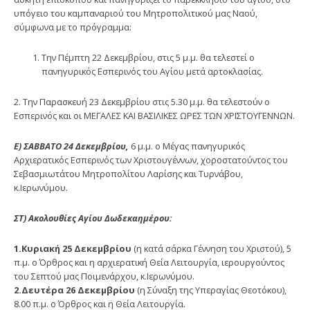
υπόγειο του καμπαναριού του Μητροπολιτικού μας Ναού,
σύμφωνα με το πρόγραμμα:
Την Πέμπτη 22 Δεκεμβρίου, στις 5 μ.μ. θα τελεστεί ο
πανηγυρικός Εσπερινός του Αγίου μετά αρτοκλασίας.
2. Την Παρασκευή 23 Δεκεμβρίου στις 5.30 μ.μ. θα τελεστούν ο
Εσπερινός και οι ΜΕΓΑΛΕΣ ΚΑΙ ΒΑΣΙΛΙΚΕΣ ΩΡΕΣ ΤΩΝ ΧΡΙΣΤΟΥΓΕΝΝΩΝ.
Ε) ΣΑΒΒΑΤΟ 24 Δεκεμβρίου,
6 μ.μ. ο Μέγας πανηγυρικός
Αρχιερατικός Εσπερινός των Χριστουγέννων, χοροστατούντος του
Σεβασμιωτάτου Μητροπολίτου Λαρίσης και Τυρνάβου,
κ.Ιερωνύμου.
ΣΤ) Ακολουθίες Αγίου Δωδεκαημέρου:
1.Κυριακή 25 Δεκεμβρίου
(η κατά σάρκα Γέννηση του Χριστού), 5
π.μ. ο Όρθρος και η αρχιερατική Θεία Λειτουργία, ιερουργούντος
του Σεπτού μας Ποιμενάρχου, κ.Ιερωνύμου.
2.Δευτέρα 26 Δεκεμβρίου
(η Σύναξη της Υπεραγίας Θεοτόκου),
8.00 π.μ. ο Όρθρος και η Θεία Λειτουργία.