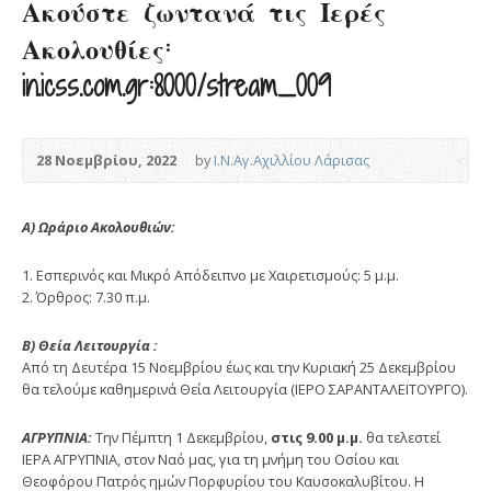
Ακούστε ζωντανά τις Ιερές
Ακολουθίες:
in.icss.com.gr:8000/stream_009
28 Νοεμβρίου, 2022
by
Ι.Ν.Αγ.Αχιλλίου Λάρισας
Α)
Ωράριο Ακολουθιών:
1. Εσπερινός και Μικρό Απόδειπνο με Χαιρετισμούς: 5 μ.μ.
2. Όρθρος: 7.30 π.μ.
Β) Θεία Λειτουργία :
Από τη Δευτέρα 15 Νοεμβρίου έως και την Κυριακή 25 Δεκεμβρίου
θα τελούμε καθημερινά Θεία Λειτουργία (ΙΕΡΟ ΣΑΡΑΝΤΑΛΕΙΤΟΥΡΓΟ).
ΑΓΡΥΠΝΙΑ:
Την Πέμπτη 1 Δεκεμβρίου,
στις 9.00 μ.μ.
θα τελεστεί
ΙΕΡΑ ΑΓΡΥΠΝΙΑ, στον Ναό μας, για τη μνήμη του Οσίου και
Θεοφόρου Πατρός ημών Πορφυρίου του Καυσοκαλυβίτου. Η