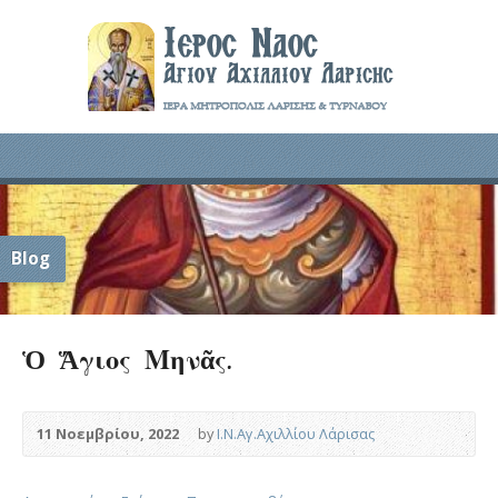
Blog
Ὁ Ἅγιος Μηνᾶς.
11 Νοεμβρίου, 2022
by
Ι.Ν.Αγ.Αχιλλίου Λάρισας