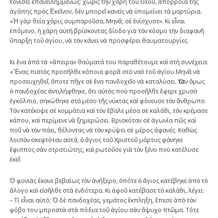
τονίσει ἐπανειλημμένως: χωρὶς τὴν χάρη τοῦ Θεοῦ, ἀπόρροια τῆς
ἀγάπης πρὸς Ἐκεῖνον, δὲν μπορεῖ κανεὶς νὰ ὑπομείνει τὰ μαρτύρια.
«Ἡ γὰρ θεία χάρις συμπαροῦσα, Μηνᾶ, σὲ ἐνίσχυσε». Κι εἶναι
ἑπόμενο, ἡ χάρη αὐτὴ βρίσκοντας δίοδο γιὰ τὸν κόσμο τὴν διαφανῆ
ὕπαρξη τοῦ ἁγίου, νὰ τὸν κάνει νὰ προσφέρει θαυματουργίες.
Κι ἕνα ἀπὸ τὰ «ἄπειρα» θαύματά του παραθέτουμε καὶ στὴ συνέχεια:
«Ἕνας πιστὸς προσῆλθε κάποια φορᾶ στὸ ναὸ τοῦ ἁγίου Μηνᾶ νὰ
προσευχηθεῖ, ὅποτε πῆγε σὲ ἕνα πανδοχεῖο νὰ καταλύσει. Ὅταν ὅμως
ὁ πανδοχέας ἀντιλήφθηκε, ὅτι αὐτὸς ποὺ προσῆλθε ἔφερε χρυσὸ
ἐγκόλπιο, σηκώθηκε στὸ μέσο τῆς νύκτας καὶ φόνευσε τὸν ἄνθρωπο.
Τὸν κατέκοψε σὲ κομμάτια καὶ τὸν ἔβαλε μέσα σὲ καλάθι, τὸν κρέμασε
κάπου, καὶ περίμενε νὰ ξημερώσει. Βρισκόταν σὲ ἀγωνία πῶς καὶ
ποῦ νὰ τὸν πάει, θέλοντας νὰ τὸν κρύψει σὲ μέρος ἀφανές. Καθὼς
λοιπὸν σκεφτόταν αὐτά, ὁ ἅγιος τοῦ Χριστοῦ μάρτυς φάνηκε
ἔφιππος σὰν στρατιώτης, καὶ ρωτοῦσε γιὰ τὸν ξένο ποὺ κατέλυσε
ἐκεῖ.
Ὁ φονιὰς ἔκανε βεβαίως τὸν ἀνήξερο, ὁπότε ὁ ἅγιος κατέβηκε ἀπὸ τὸ
ἄλογο καὶ εἰσῆλθε στὰ ἐνδότερα. Κι ἀφοῦ κατέβασε τὸ καλάθι, λέγει:
– Τί εἶναι αὐτό; Ὁ δὲ πανδοχέας, γεμάτος ἔκπληξη, ἔπεσε ἀπὸ τὸν
φόβο του μπροστὰ στὰ πόδια τοῦ ἁγίου σὰν ἄψυχο πτῶμα. Τότε