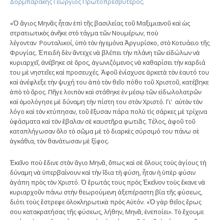
Δορμπαράκης Γεώργιος
Πρωτοπρεσβύτερος
.
«Ὁ ἅγιος Μηνᾶς ἦταν ἐπὶ τῆς βασιλείας τοῦ Μαξιμιανοῦ καὶ ὡς
στρατιωτικὸς ἀνῆκε στὸ τάγμα τῶν Νουμέρων, ποὺ
λέγονταν Ρουταλικοί, ὑπὸ τὸν ἡγεμόνα Ἀργυρίσκο, στὸ Κοτυάειο τῆς
Φρυγίας. Ἐπειδὴ δὲν ἄντεχε νὰ βλέπει τὴν πλάνη τῶν εἰδώλων νὰ
κυριαρχεῖ, ἀνέβηκε σὲ ὄρος, ἀγωνιζόμενος νὰ καθαρίσει τὴν καρδιά
του μὲ νηστεῖες καὶ προσευχές. Ἀφοῦ ἐνίσχυσε ἀρκετὰ τὸν ἑαυτό του
καὶ ἀνέφλεξε τὴν ψυχή του ἀπὸ τὸν θεῖο πόθο τοῦ Χριστοῦ, κατέβηκε
ἀπὸ τὸ ὄρος. Πῆγε λοιπὸν καὶ στάθηκε ἐν μέσῳ τῶν εἰδωλολατρῶν
καὶ ὁμολόγησε μὲ δύναμη τὴν πίστη του στὸν Χριστό. Γι’ αὐτὸν τὸν
λόγο καὶ τὸν κτύπησαν, τοῦ ἔξυσαν πάρα πολὺ τὶς σάρκες μὲ τρίχινα
ὑφάσματα καὶ τὸν ἔβαλαν σὲ καυστῆρα φωτιᾶς. Τέλος, ἀφοῦ τοῦ
καταπλήγωσαν ὅλο τὸ σῶμα μὲ τὸ διαρκὲς σύρσιμό του πάνω σὲ
ἀγκάθια, τὸν θανάτωσαν μὲ ξίφος.
Ἐκεῖνο ποὺ ἔδινε στὸν ἅγιο Μηνᾶ, ὅπως καὶ σὲ ὅλους τοὺς ἁγίους τὴ
δύναμη νὰ ὑπερβαίνουν καὶ τὴν ἴδια τὴ φύση, ἦταν ἡ ὑπὲρ φύσιν
ἀγάπη πρὸς τὸν Χριστό. Ὁ ἔρωτάς τους πρὸς Ἐκεῖνον τοὺς ἔκανε νὰ
κυριαρχοῦν πάνω στὴν θεωρούμενη ἀξεπέραστη βία τῆς φύσεως,
διότι τοὺς ἔστρεφε ὁλοκληρωτικὰ πρὸς Αὐτόν. «Ὁ γὰρ θεῖος ἔρως
σου κατακρατήσας τῆς φύσεως, λήθην, Μηνᾶ, ἐνεποίει». Τὸ ἔχουμε