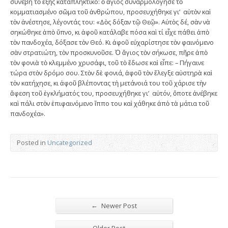
συνέβη τὸ ἑξῆς καταπληκτικό: ὁ ἅγιος συναρμολόγησε τὸ
κομματιασμένο σῶμα τοῦ ἀνθρώπου, προσευχήθηκε γι’ αὐτὸν καὶ
τὸν ἀνέστησε, λέγοντάς του: «Δὸς δόξαν τῷ Θεῷ». Αὐτὸς δέ, σὰν νὰ
σηκώθηκε ἀπὸ ὕπνο, κι ἀφοῦ κατάλαβε πόσα καὶ τί εἶχε πάθει ἀπὸ
τὸν πανδοχέα, δόξασε τὸν Θεό. Κι ἀφοῦ εὐχαρίστησε τὸν φαινόμενο
σὰν στρατιώτη, τὸν προσκυνοῦσε. Ὁ ἅγιος τὸν σήκωσε, πῆρε ἀπὸ
τὸν φονιὰ τὸ κλεμμένο χρυσάφι, τοῦ τὸ ἔδωσε καὶ εἶπε: – Πήγαινε
τώρα στὸν δρόμο σου. Στὸν δὲ φονιά, ἀφοῦ τὸν ἔλεγξε αὐστηρὰ καὶ
τὸν κατήχησε, κι ἀφοῦ βλέποντας τὴ μετάνοιά του τοῦ χάρισε τὴν
ἄφεση τοῦ ἐγκλήματός του, προσευχήθηκε γι’ αὐτόν, ὅποτε ἀνέβηκε
καὶ πάλι στὸν ἐπιφαινόμενο ἵππο του καὶ χάθηκε ἀπὸ τὰ μάτια τοῦ
πανδοχέα».
Posted in
Uncategorized
←
Newer Post
→
Older Post