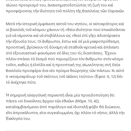
αἰώνιο προορισμό του, ἀνανοηματοδοτώντας τή ζωή του καί
προσφέροντας τήν ἰδιότητα τοῦ πολίτη τῆς Βασιλείας τῶν Οὐρανῶν.
Μετά τήν ἱστορική ἐμφάνιση αὐτοῦ του νηπίου, οἱ αὐτοκράτορες καί
οἱ βασιλεῖς τοῦ κόσμου χάνουν τή «θεία ἰδιότητα» πού ἐπικαλοῦνταν
γιά νά νέμονται καί νά ἐπιβάλλουν ὡς «θεοί ἐπί γῆς» ἀδιατάρακτα
τήν ἐξουσία τους. Οἱ ἄνθρωποι, ἔστω καί σέ μιά μακροπρόθεσμη
προοπτική, βρίσκουν τή δύναμη νά σταθοῦν κριτικά καί ἀπέναντι
στό ἐξουσιαστικό φαινόμενο σέ ὅλες του τίς διαστάσεις. Ἔχουν
πλέον σπάσει τά δεσμά πού περιορίζουν τόν ἄνθρωπο στόν κόσμο
τοῦτο, καθώς ἡ ἐλπίδα καί ἡ προοπτική της αἰωνιότητας στή Θεία
Βασιλεία προσφέρει ἕνα νέο πρίσμα θεώρησης τῶν πάντων. Κι αὐτό
ὁ «κοσμοκράτωρ τοῦ σκότους τοῦ αἰῶνος τούτου» (Ἐφεσ. 6, 12) δέν
τό ἀνέχτηκε πότε.
Ἡ σημερινή εὐαγγελική περικοπή εἶναι μία προειδοποίηση ὅτι
πάντα «οἱ δοκοῦντες ἄρχειν τῶν ἐθνῶν» (Μάρκ. 10, 42),
καταλαμβανόμενοι ἀπό παράλογο καί ἰδιοτελῆ φόβο θά διώκουν,
εἴτε ἀπροκάλυπτα, εἰτα συγκαλυμμένα, ὄχι πλέον τό νήπιο, ἀλλά τήν
Ἐκκλησία του.