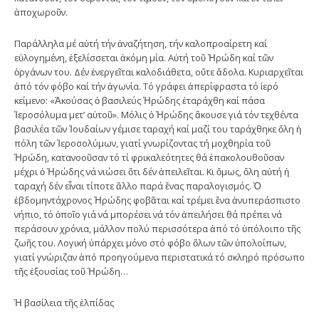
ἀποχωροῦν.
Παράλληλα μέ αὐτή τήν ἀναζήτηση, τήν καλοπροαίρετη καί
εὐλογημένη, ἐξελίσσεται ἀκόμη μία. Αὐτή τοῦ Ἡρώδη καί τῶν
ὀργάνων του. Δέν ἐνεργεῖται καλοδιάθετα, οὔτε ἄδολα. Κυριαρχεῖται
ἀπό τόν φόβο καί τήν ἀγωνία. Τό γράφει ἀπερίφραστα τό ἱερό
κείμενο: «Ἀκούσας ὁ βασιλεύς Ἡρώδης ἐταράχθη καί πάσα
Ἱεροσόλυμα μετ’ αὐτοῦ». Μόλις ὁ Ἡρώδης ἄκουσε γιά τόν τεχθέντα
βασιλέα τῶν Ἰουδαίων γέμισε ταραχή καί μαζί του ταράχθηκε ὅλη ἡ
πόλη τῶν Ἱεροσολύμων, γιατί γνωρίζοντας τή μοχθηρία τοῦ
Ἡρώδη, κατανοοῦσαν τό τί φρικαλεότητες θά ἐπακολουθοῦσαν
μέχρι ὁ Ἡρώδης νά νιώσει ὅτι δέν ἀπειλεῖται. Κι ὅμως, ὅλη αὐτή ἡ
ταραχή δέν εἶναι τίποτε ἄλλο παρά ἕνας παραλογισμός. Ὁ
ἐβδομηντάχρονος Ἡρώδης φοβᾶται καί τρέμει ἕνα ἀνυπεράσπιστο
νήπιο, τό ὁποῖο γιά νά μπορέσει νά τόν ἀπειλήσει θά πρέπει νά
περάσουν χρόνια, μάλλον πολύ περισσότερα ἀπό τό ὑπόλοιπο τῆς
ζωῆς του. Λογική ὑπάρχει μόνο στό φόβο ὅλων τῶν ὑπολοίπων,
γιατί γνώριζαν ἀπό προηγούμενα περιστατικά τό σκληρό πρόσωπο
τῆς ἐξουσίας τοῦ Ἡρώδη…
Ἡ βασίλεια τῆς ἐλπίδας