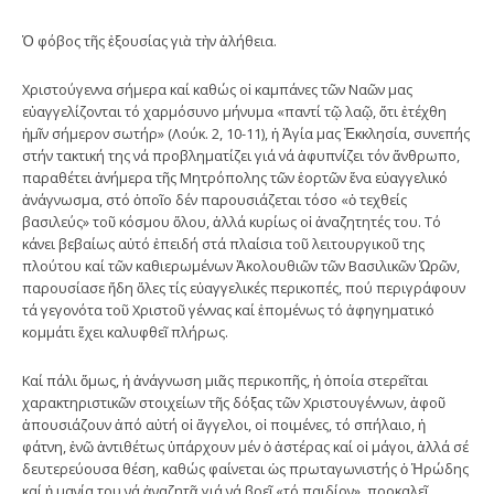
Ὁ φόβος τῆς ἐξουσίας γιὰ τὴν ἀλήθεια.
Χριστούγεννα σήμερα καί καθώς οἱ καμπάνες τῶν Ναῶν μας
εὐαγγελίζονται τό χαρμόσυνο μήνυμα «παντί τῷ λαῷ, ὅτι ἐτέχθη
ἠμῖν σήμερον σωτήρ» (Λούκ. 2, 10-11), ἡ Ἁγία μας Ἐκκλησία, συνεπής
στήν τακτική της νά προβληματίζει γιά νά ἀφυπνίζει τόν ἄνθρωπο,
παραθέτει ἀνήμερα τῆς Μητρόπολης τῶν ἑορτῶν ἕνα εὐαγγελικό
ἀνάγνωσμα, στό ὁποῖο δέν παρουσιάζεται τόσο «ὁ τεχθείς
βασιλεύς» τοῦ κόσμου ὅλου, ἀλλά κυρίως οἱ ἀναζητητές του. Τό
κάνει βεβαίως αὐτό ἐπειδή στά πλαίσια τοῦ λειτουργικοῦ της
πλούτου καί τῶν καθιερωμένων Ἀκολουθιῶν τῶν Βασιλικῶν Ὡρῶν,
παρουσίασε ἤδη ὅλες τίς εὐαγγελικές περικοπές, πού περιγράφουν
τά γεγονότα τοῦ Χριστοῦ γέννας καί ἑπομένως τό ἀφηγηματικό
κομμάτι ἔχει καλυφθεῖ πλήρως.
Καί πάλι ὅμως, ἡ ἀνάγνωση μιᾶς περικοπῆς, ἡ ὁποία στερεῖται
χαρακτηριστικῶν στοιχείων τῆς δόξας τῶν Χριστουγέννων, ἀφοῦ
ἀπουσιάζουν ἀπό αὐτή οἱ ἄγγελοι, οἱ ποιμένες, τό σπήλαιο, ἡ
φάτνη, ἐνῶ ἀντιθέτως ὑπάρχουν μέν ὁ ἀστέρας καί οἱ μάγοι, ἀλλά σέ
δευτερεύουσα θέση, καθώς φαίνεται ὡς πρωταγωνιστής ὁ Ἡρώδης
καί ἡ μανία του νά ἀναζητᾶ γιά νά βρεῖ «τό παιδίον», προκαλεῖ