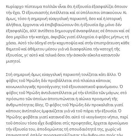
Κυρίαρχο πίστευμα πολλῶν εἶναι ὅτι ἡ ἐξουσία ἐξασφαλίζει ὅποιον
τήν ἔχει. Ὁ ἐξουσιαστής ἐντέλλεται καί οἱ ὑπόλοιποι ὑπακούουν. Κι
ὅμως, τόσο ἡ σημερινή εὐαγγελική περικοπή, ὅσο καί ἡ ἱστορική
ἀλήθεια, ἔρχονται νά ἐπιβεβαιώσουν ὅτι ἡ ἐξουσία ὄχι μόνο δέν
ἐξασφαλίζει, ἀλλ’ ἀντίθετα δημιουργεῖ ἀνασφάλειες σέ ὅποιον καί σέ
ὅσο μερίδιο τήν κατέχει, ἀκριβῶς γιατί ἐλλοχεύει ὁ φόβος μήπως τή
χάσει. Αὐτό τόν ὁδηγεῖ στήν καχυποψία καί στήν ἐπιστράτευση κάθε
θεμιτοῦ καί ἀθέμιτου μέσου γιά νά διασφαλίσει τήν κατοχή τῆς
ἐξουσίας, γι’ αὐτό καί τελικά ὅσοι τήν ἀσκοῦν εὔκολα καταντοῦν
μισητοί.
Στή σημερινή ὅμως εὐαγγελική περικοπή τονίζεται κάτι ἄλλο. Ὁ
φόβος τοῦ Ἡρώδη δέν προβάλλεται στά πλαίσια κάποιας
κοινωνιολογικῆς προσέγγισης τοῦ ἐξουσιαστικοῦ φαινόμενου. Ὁ
φόβος τοῦ Ἡρώδη ἀντιδιαστέλλεται μέ τήν ἐλπίδα τῶν μάγων, στό
πρόσωπο τῶν ὁποίων ἀποτυπώνεται ἡ αἰώνια προσμονή τῆς
ἀνθρωπότητας ὅλης. Ὁ φόβος τοῦ Ἡρώδη δέν προκαλεῖται γιατί
κάποιος ἀντίπαλος ἐμφανίζεται γιά νά τοῦ πάρει τήν ἐξουσία. Ὁ
Ἡρώδης φοβᾶται γιατί κατανοεῖ ὅτι αὐτό τό νεογέννητο νήπιο, περί
τοῦ ὁποίου τόσα εἶχε διαβάσει στίς προφητεῖες, ἔρχεται ἀρνούμενο
τήν ἐξουσία του, ἀποδομώντας τή σπουδαιότητά της, χωρίς νά
ἐπαναστατεῖ, ἁπλῶς προσανατολίζοντας τόν ἄνθρωπο πρός τόν