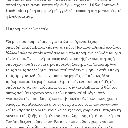
ἀπορία γιά τή σκοπιμότητα τῆς ἀνάγνωσής της. Τί θέλει λοιπόν νά
ξεκαθαρίσει μέ τή σημερινή εὐαγγελική περικοπή στή μεγάλη ἑορτή
ἡ Ἐκκλησία μας;
Ἡ προσμονή τοῦ Μεσσία
Ὅλοι μας προετοιμαζόμενοι γιά τά Χριστούγεννα, ἔχουμε
ὁπωσδήποτε διαβάσει κείμενα, ὄχι μόνο Παλαιοδιαθηκικά ἀλλά καί
ἄλλων λαῶν, τά ὁποῖα ἀποδεικνύουν τήν προσμονή τοῦ κόσμου γιά
τόν Μεσσία. Εἶναι κοινή ἱστορική ἀνάμνηση τῆς ἀνθρωπότητας ἡ
ὑπόσχεση τοῦ Θεοῦ γιά τήν ἀποστολή Σωτήρα καί Λυτρωτῆ. Ἀνά
τούς αἰῶνες πολλοί ἦταν ἐκεῖνοι πού πρόσεχαν μήπως στήν ἐποχή
τους πραγματωθοῦν οἱ σχετικές προφητεῖες καί πάντως ὅλοι
πρόσμεναν μέ διαφορά συναισθήματα τήν ὑλοποίηση αὐτῆς τῆς
ὑπόσχεσης. Ἄν καί πρόσμεναν ὅμως, δέν καταλάβαιναν τί θά ἦταν
αὐτός πού θά ἐρχόταν ἀπό Θεοῦ. Γι’ αὐτό καί οἱ μάγοι ἀπό
Ἀνατολῶν τόν προσδιορίζουν ὡς «βασιλέα τῶν Ἰουδαίων», χωρίς
ὅμως νά παραξενεύονται ἀπό τή φτώχεια του ὅταν τόν συναντοῦν
καί τοῦ προσφέρουν τά βασιλικά τους δῶρα, χωρίς νά ἐξετάζουν τή
συνέχεια τῆς ζωῆς του ἤ τόν τρόπο ἐκπλήρωσης τῆς ἀποστολῆς του.
Τόν ἀποδέχονται ὅπως τόν βλέπουν, τόν νιώθουν χωρίς νά τόν
κατανοοῦν, τόν σέβονται, τόν τιμοῦν, τόν ὁμολογοῦν καί ἐν τέλει