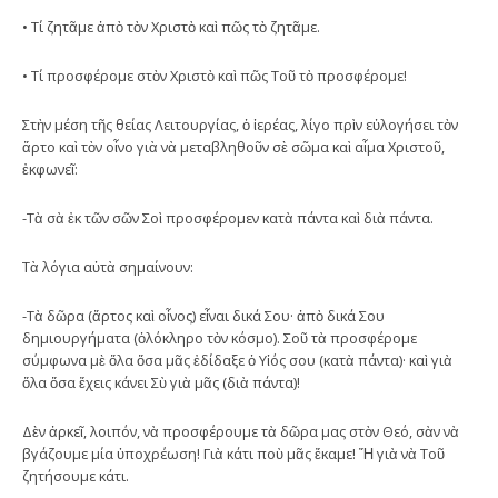
• Τί ζητᾶμε ἀπὸ τὸν Χριστὸ καὶ πῶς τὸ ζητᾶμε.
• Τί προσφέρομε στὸν Χριστὸ καὶ πῶς Τοῦ τὸ προσφέρομε!
Στὴν μέση τῆς θείας Λειτουργίας, ὁ ἱερέας, λίγο πρὶν εὐλογήσει τὸν
ἄρτο καὶ τὸν οἶνο γιὰ νὰ μεταβληθοῦν σὲ σῶμα καὶ αἷμα Χριστοῦ,
ἐκφωνεῖ:
-Τὰ σὰ ἐκ τῶν σῶν Σοὶ προσφέρομεν κατὰ πάντα καὶ διὰ πάντα.
Τὰ λόγια αὐτὰ σημαίνουν:
-Τὰ δῶρα (ἄρτος καὶ οἶνος) εἶναι δικά Σου· ἀπὸ δικά Σου
δημιουργήματα (ὁλόκληρο τὸν κόσμο). Σοῦ τὰ προσφέρομε
σύμφωνα μὲ ὅλα ὅσα μᾶς ἐδίδαξε ὁ Υἱός σου (κατὰ πάντα)· καὶ γιὰ
ὅλα ὅσα ἔχεις κάνει Σὺ γιὰ μᾶς (διὰ πάντα)!
Δὲν ἀρκεῖ, λοιπόν, νὰ προσφέρουμε τὰ δῶρα μας στὸν Θεό, σὰν νὰ
βγάζουμε μία ὑποχρέωση! Γιὰ κάτι ποὺ μᾶς ἔκαμε! Ἤ γιὰ νὰ Τοῦ
ζητήσουμε κάτι.