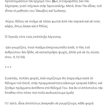
προετοιμάσουν τὸν ἐρχομό του. Ὅμως οἱ Σαμαρεῖτες δὲν τὸν
δέχτηκαν, γιατί πήγαινε στὴν Ἱερουσαλήμ. Μετά, ὅταν Τὸν εἶδαν, τοῦ
εἶπαν οἱ μαθητὲς του Ἰάκωβος καὶ Ἰωάννης:
-Κύριε, θέλεις νὰ ποῦμε νὰ πέσει φωτιὰ ἀπὸ τὸν οὐρανὸ καὶ νὰ τοὺς
κάψει, ὅπως ἔκανε καὶ ὁ Ἠλίας;
Ὁ Ἰησοῦς τότε τοὺς ἐπέπληξε λέγοντας:
-Δὲν γνωρίζετε, ποιὸ πνεῦμα ἐκπροσωπεῖτε ἐσεῖς· ὁ Υἱὸς τοῦ
ἀνθρώπου δὲν ἦλθε, νὰ καταστρέψει ψυχές, ἀλλὰ γιὰ νὰ τὶς σώσει
(Λου. 9, 53-56).
* * *
Συνεπῶς, πολλὲς φορές, ἐνῶ νομίζουμε ὅτι ἐνεργοῦμε κατὰ τὸ
θέλημα τοῦ Θεοῦ, στὴν πραγματικότητα κάνουμε τραγικὸ λάθος: καὶ
ζητᾶμε πράγματα ἀντίθετα στὸ θέλημά Του. Καὶ ἂν οἱ ἀπόστολοι τὴν
ἔπαθαν τότε πόσο πιὸ πολὺ κινδυνεύουμε ἐμεῖς!
Γι\’ αὐτό, εἶναι ἀπολύτως ἀναγκαῖο νὰ γνωρίζουμε, κάθε φορά: