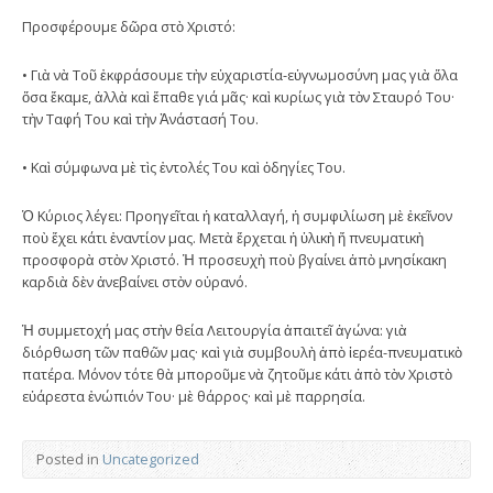
Προσφέρουμε δῶρα στὸ Χριστό:
• Γιὰ νὰ Τοῦ ἐκφράσουμε τὴν εὐχαριστία-εὐγνωμοσύνη μας γιὰ ὅλα
ὅσα ἔκαμε, ἀλλὰ καὶ ἔπαθε γιά μᾶς· καὶ κυρίως γιὰ τὸν Σταυρό Του·
τὴν Ταφή Του καὶ τὴν Ἀνάστασή Του.
• Καὶ σύμφωνα μὲ τὶς ἐντολές Του καὶ ὁδηγίες Του.
Ὁ Κύριος λέγει: Προηγεῖται ἡ καταλλαγή, ἡ συμφιλίωση μὲ ἐκεῖνον
ποὺ ἔχει κάτι ἐναντίον μας. Μετὰ ἔρχεται ἡ ὑλικὴ ἤ πνευματικὴ
προσφορὰ στὸν Χριστό. Ἡ προσευχὴ ποὺ βγαίνει ἀπὸ μνησίκακη
καρδιὰ δὲν ἀνεβαίνει στὸν οὐρανό.
Ἡ συμμετοχή μας στὴν θεία Λειτουργία ἀπαιτεῖ ἀγώνα: γιὰ
διόρθωση τῶν παθῶν μας· καὶ γιὰ συμβουλὴ ἀπὸ ἱερέα-πνευματικὸ
πατέρα. Μόνον τότε θὰ μποροῦμε νὰ ζητοῦμε κάτι ἀπὸ τὸν Χριστὸ
εὐάρεστα ἐνώπιόν Του· μὲ θάρρος· καὶ μὲ παρρησία.
Posted in
Uncategorized