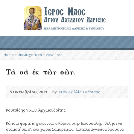
Home
>
Uncategorized
>
View Post
Τὰ σὰ ἐκ τῶν σῶν.
5 Οκτωβρίου, 2021
by
Ι.Ν.Αγ.Αχιλλίου Λάρισας
Κουτσίδης Νίκων, Ἀρχιμανδρίτης.
Κάποια φορά, πηγαίνοντας ὁ Κύριος στὴν Ἱερουσαλήμ, θέλησε νὰ
σταματήσει σ\’ ἕνα χωριὸ Σαμαρειτῶν. Ἔστειλε ἀγγελιοφόρους νὰ