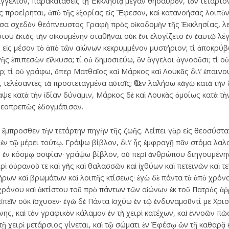
αγγέλιον, παρακαταθεὶς τῇ Ἐκκλησίᾳ μέγαν θησαυρὸν, τὸν τέταρτο
 προείρηται, ἀπὸ τῆς ἐξορίας εἰς Ἔφεσον, καὶ κατανοήσας λοιπὸν
ᾶσα σχεδὸν θεόπνευστος Γραφὴ πρὸς οἰκοδομὴν τῆς Ἐκκλησίας, λεί
ύτου ἐκτὸς τὴν οἰκουμένην σταθῆναι οὐκ ἔνι ἐλογίζετο ἐν ἑαυτῷ λέγ
 εἰς μέσον τὸ ἀπὸ τῶν αἰώνων κεκρυμμένον μυστήριον; τί ἀποκρύ
ῆς ἐπιπεσὼν εἵλκυσα; τί οὐ δημοσιεύω, ὃν ἄγγελοι ἀγνοοῦσι; τί ο
τήρ; τί οὐ γράφω, ὅπερ Ματθαῖος καὶ Μάρκος καὶ Λουκᾶς δι\’ ἐπαιν
ελέσαντες τὰ προστεταγμένα αὐτοῖς; Ὅθεν λαλήσω κἀγὼ κατὰ τὴν
αψε κατὰ τὴν ἰδίαν δύναμιν, Μάρκος δὲ καὶ Λουκᾶς ὁμοίως κατὰ τ
θεοπρεπῶς ἐδογμάτισαν.
ἔμπροσθεν τὴν τετάρτην πηγὴν τῆς ζωῆς. Λείπει γὰρ εἰς θεοσύστ
 ἐν τῷ μέρει τούτῳ. Γράψω βίβλον, δι\’ ἧς ἐμφραγῇ πᾶν στόμα λα
ἐν κόσμῳ σοφίαν· γράψω βίβλον, οὐ περὶ ἀνθρώπου διηγουμένην. 
 οὐρανοῦ τε καὶ γῆς καὶ θαλασσῶν καὶ ἰχθύων καὶ πετεινῶν καὶ τ
ρων καὶ βρωμάτων καὶ λοιπῆς κτίσεως· ἐγὼ δὲ πάντα τὰ ἀπὸ χρόν
χρόνου καὶ ἀκτίστου τοῦ πρὸ πάντων τῶν αἰώνων ἐκ τοῦ Πατρὸς ἀ
πεῖν οὐκ ἴσχυσεν· ἐγὼ δὲ Πάντα ἰσχύω ἐν τῷ ἐνδυναμοῦντί με Χρι
ς, καὶ τὸν γραφικὸν κάλαμον ἐν τῇ χειρὶ κατέχων, καὶ ἐννοῶν πῶ
τῇ χειρὶ μετάρσιος γίνεται, καὶ τῷ σώματι ἐν Ἐφέσῳ ὢν τῇ καθαρᾷ