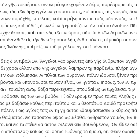
τὴν γῆν, διεπέρασε τὸν ἐν μέσῳ κεχυμένον ἀέρα, παρέδραμε τὰς 
λων, τὰς τῶν ἀρχαγγέλων χοροστασίας, καὶ πάσας τὰς νοερὰς δυν
 ὄντων παρήχθη, κατέλιπε, καὶ ὑπερέβη πάντας τοὺς οὐρανοὺς, καὶ
φίκτων, καὶ οὐδεὶς ὁ κωλύων ἢ ἐμποδίζων τὴν τούτου ἄνοδον. Πᾶ
ψυχὴν ἄκακος, καὶ ταπεινὸς τῷ πνεύματι, οὔτε ὑπὸ τῶν ἀερικῶν πν
ι ἀνελθεῖν εἰς τὴν ἄνω Ἱερουσαλὴμ, ἔνθα πάντες οἱ μακάριοι συ
ος Ἰωάννης, καὶ μείζων τοῦ μεγάλου ἁγίου Ἰωάννου.
ὐδεὶς ὁ ἀντιβαίνων. Ἄγγελοι γὰρ ὁρῶντες ἀπὸ γῆς ἄνθρωπον ἀγγέ
ν δὲ χοροὶ ἄλλον ἀπὸ γῆς ἄγγελον λαμπρὸν τῇ παρθενίᾳ, πλήρη ἁγ
εῖν οὐκ ἐτόλμησαν. Αἱ πύλαι τῶν οὐρανῶν πάλιν ἰδοῦσαι ξένον 
λβοντα, καὶ ὑπονοοῦσαι τοῦτον εἶναι, ὃν ἠγάπα ὁ Ἰησοῦς, τὸν ἐν τῷ
αὶ ἡ τοιαύτη αὐτῷ δόξα περικέχυται, σπουδαίως ἀνεῳχθεῖσαι τὴν
· ἔφθασεν εἰς τὸν ἄνω βυθόν. Τί οὖν ἐροῦμεν πρὸς ταῦτα; Ἀληθὴς
τάς με δοξάσω· καθὼς περὶ τούτου καὶ ὁ θεοπάτωρ Δαυῒδ προεφήτευ
πάλιν, Τοῖς ἁγίοις τοῖς ἐν τῇ γῇ αὐτοῦ ἐθαυμάστωσεν ὁ Κύριος πά
οῦ θαύματος, εἰς τοσοῦτον ὕψος ἀφικέσθαι ἄνθρωπον χοϊκόν; Ἐν π
ο, καὶ εἰς τὰ ἐπέκεινα αὐτὸν φιλονεικεῖν βουλόμενον, Ὃν εἶδεν οὐ
ὁ ἀπόστολος· καθὼς καὶ αὐτὸς Ἰωάννης τὰ ὅμοια, ὅτι Θεὸν οὐδεὶς