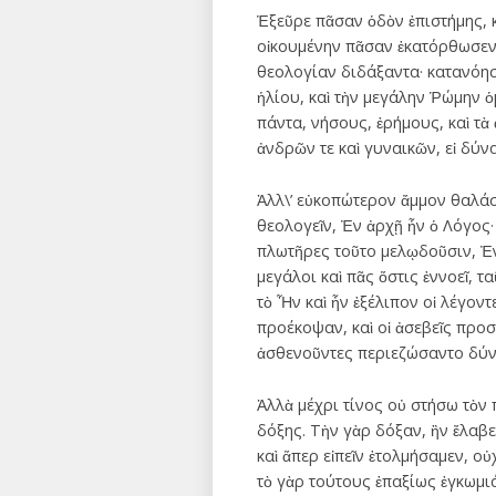
Ἐξεῦρε πᾶσαν ὁδὸν ἐπιστήμης, 
οἰκουμένην πᾶσαν ἐκατόρθωσεν,
θεολογίαν διδάξαντα· κατανόησ
ἡλίου, καὶ τὴν μεγάλην Ῥώμην ὁμ
πάντα, νήσους, ἐρήμους, καὶ τὰ
ἀνδρῶν τε καὶ γυναικῶν, εἰ δύν
Ἀλλ\’ εὐκοπώτερον ἄμμον θαλάσ
θεολογεῖν, Ἐν ἀρχῇ ἦν ὁ Λόγος· 
πλωτῆρες τοῦτο μελῳδοῦσιν, Ἐν ἀρ
μεγάλοι καὶ πᾶς ὅστις ἐννοεῖ, 
τὸ Ἦν καὶ ἦν ἐξέλιπον οἱ λέγοντ
προέκοψαν, καὶ οἱ ἀσεβεῖς προσ
ἀσθενοῦντες περιεζώσαντο δύνα
Ἀλλὰ μέχρι τίνος οὐ στήσω τὸν 
δόξης. Τὴν γὰρ δόξαν, ἣν ἔλαβε
καὶ ἅπερ εἰπεῖν ἐτολμήσαμεν, ο
τὸ γὰρ τούτους ἐπαξίως ἐγκωμι