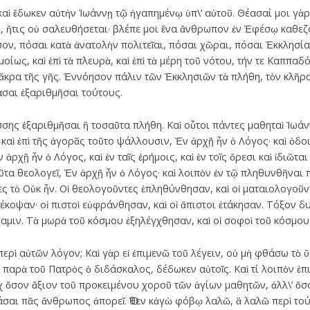
καὶ ἔδωκεν αὐτὴν Ἰωάννῃ τῷ ἠγαπημένῳ ὑπ\’ αὐτοῦ. Θέασαί μοι γὰ
 ἥτις οὐ σαλευθήσεται· βλέπε μοι ἕνα ἄνθρωπον ἐν Ἐφέσῳ καθεζό
ον, πόσαι κατὰ ἀνατολὴν πολιτεῖαι, πόσαι χῶραι, πόσαι Ἐκκλησία
οίως, καὶ ἐπὶ τὰ πλευρὰ, καὶ ἐπὶ τὰ μέρη τοῦ νότου, τήν τε Καππαδ
 ἄκρα τῆς γῆς. Ἐννόησον πάλιν τῶν Ἐκκλησιῶν τὰ πλήθη, τὸν κλῆρο
ασαι ἐξαριθμῆσαι τούτους.
σης ἐξαριθμῆσαι ἢ τοσαῦτα πλήθη. Καὶ οὗτοι πάντες μαθηταὶ Ἰωάν
καὶ ἐπὶ τῆς ἀγορᾶς τοῦτο ψάλλουσιν, Ἐν ἀρχῇ ἦν ὁ Λόγος· καὶ ὁδοι
χῇ ἦν ὁ Λόγος, καὶ ἐν ταῖς ἐρήμοις, καὶ ἐν τοῖς ὄρεσι καὶ ἰδιῶται κ
ταῦτα θεολογεῖ, Ἐν ἀρχῇ ἦν ὁ Λόγος· καὶ λοιπὸν ἐν τῷ πληθυνθῆν
ες τὸ Οὐκ ἦν. Οἱ θεολογοῦντες ἐπληθύνθησαν, καὶ οἱ ματαιολογοῦντ
έκοψαν· οἱ πιστοὶ εὐφράνθησαν, καὶ οἱ ἄπιστοι ἐτάκησαν. Τόξον δ
μιν. Τὰ μωρὰ τοῦ κόσμου ἐξηλέγχθησαν, καὶ οἱ σοφοὶ τοῦ κόσμο
περὶ αὐτῶν λόγον; Καὶ γὰρ εἰ ἐπιμενῶ τοῦ λέγειν, οὐ μὴ φθάσω τὸ
 παρὰ τοῦ Πατρὸς ὁ διδάσκαλος, δέδωκεν αὐτοῖς. Καὶ τί λοιπὸν ἐπ
ὐχ ὅσον ἄξιον τοῦ προκειμένου χοροῦ τῶν ἁγίων μαθητῶν, ἀλλ\’ ὅσ
άσαι πᾶς ἄνθρωπος ἀπορεῖ. Ὅθεν κἀγὼ φόβῳ λαλῶ, ἃ λαλῶ περὶ τούτ