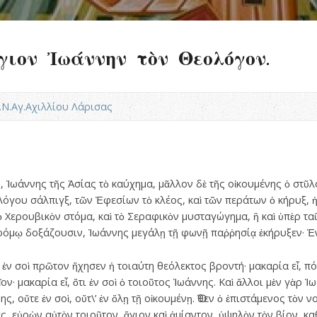
ἅγιον Ἰωάννην τὸν Θεολόγον.
Ι.Ν.Αγ.Αχιλλίου Λάρισας
, Ἰωάννης τῆς Ἀσίας τὸ καύχημα, μᾶλλον δὲ τῆς οἰκουμένης ὁ στῦ
Λόγου σάλπιγξ, τῶν Ἐφεσίων τὸ κλέος, καὶ τῶν περάτων ὁ κήρυξ, 
 Χερουβικὸν στόμα, καὶ τὸ Σεραφικὸν μυσταγώγημα, ἢ καὶ ὑπὲρ ταῦ
ρόμῳ δοξάζουσιν, Ἰωάννης μεγάλῃ τῇ φωνῇ παῤῥησίᾳ ἐκήρυξεν· Ἐν
 ἐν σοὶ πρῶτον ἤχησεν ἡ τοιαύτη θεόλεκτος βροντή· μακαρία εἶ, πό
ν· μακαρία εἶ, ὅτι ἐν σοὶ ὁ τοιοῦτος Ἰωάννης. Καὶ ἄλλοι μὲν γὰρ Ἰω
ης, οὔτε ἐν σοὶ, οὔτ\’ ἐν ὅλῃ τῇ οἰκουμένῃ. Ὅθεν ὁ ἐπιστάμενος τὸν
, εὑρὼν αὐτὸν τοιοῦτον, ἅγιον καὶ ἀμίαντον, ὑψηλὸν τὸν βίον, κ