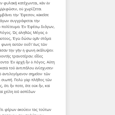
ἐν φυλακῇ κατέχωνται, κἂν ἐν
αῤῥιφῶσιν, οὐ χωρίζεται
αμβάνει τὴν Ἔφεσον, κἀκεῖσε
διάγων συγγράφεται τὴν
τὸ πολίτευμα. Ἐν Ἐφέσῳ διάγων,
ὁ Λόγος. Ὡς ἀληθῶς Μέγας ὁ
 αὐτοὺς, Ἐγὼ δώσω ὑμῖν στόμα
ἡ φωνὴ αὐτῶν οὐδ\’ ἕως τῶν
πᾶσαν τὴν γῆν ἡ φωνὴ ἐκάλυψεν.
οντῆς τρανοτέραν; εἶδες
οντα· Ἐν ἀρχῇ ἦν ὁ Λόγος. Αὕτη
 κατὰ τοῦ ἀντιπάλου ἐνίσχυσεν·
ὸ ἀντιλεγόμενον σημεῖον· τῶν
αὶ σιωπή. Πολὺ γὰρ πλῆθος τῶν
 ὅτι ἦν ποτε, ὅτε οὐκ ἦν, καὶ
αὶ χείλη ἰοῦ ἀσπίδων
κέτι φέρων ἀκούειν τὰς τούτων