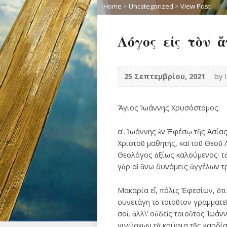
Home
>
Uncategorized
>
View Post
Λόγος εἰς τὸν 
25 Σεπτεμβρίου, 2021
by
Ἅγιος Ἰωάννης Χρυσόστομος.
αʹ. Ἰωάννης ἐν Ἐφέσῳ τῆς Ἀσίας
Χριστοῦ μαθητὴς, καὶ τοῦ Θεοῦ 
Θεολόγος ἀξίως καλούμενος· τὸ
γὰρ αἱ ἄνω δυνάμεις ἀγγέλων τ
Μακαρία εἶ, πόλις Ἐφεσίων, ὅτι
συνετάγη τὸ τοιοῦτον γραμματεῖο
σοὶ, ἀλλ\’ οὐδεὶς τοιοῦτος Ἰωάνν
γινώσκων τὰ κρύφια τῆς καρδίας