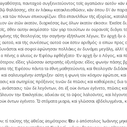
 ἀγαθότητα, πανταχοῦ συγξενιτεύοντος τοῖς ἀγαπῶσιν αὐτόν· κἂν 
υθῷ θαλάσσης, εἴτε ἐν λάκκῳ κατακλεισθῶσιν, κἂν ὅπου δ\’ ἂν παρ
, καὶ τῶν πόνων ἐπικουφίζων. Εἶτα ἐπανελθὼν τῆς ἐξορίας, καταλ
ιον ὢν ἐτῶν ἑκατὸν, διαρκέσας ἕως ὅλων ἑκατὸν εἴκοσιν. Ἐκεῖσε 
ῖς, ὅθεν αὐτὴν ἐκομίσατο· τῶν γὰρ τοιούτων ἐν οὐρανοῖς διάγει 
κουμένης τῆς θεολογίας τὴν σαγήνην ἐξήπλωσε λέγων, Ἐν ἀρχῇ ἦν 
ς αὐτοῦ, καὶ τῆς συνέσεως αὐτοῦ οὐκ ἔστιν ἀριθμός· ὁ εἰπὼν πρὸς
 δυνάσται καὶ σοφοὶ ἐφώνησαν πολλάκις ἐν δυνάμει μεγάλῃ, ἀλλ\’ 
 ὁ πένης ὁ ἁλιεὺς ἐν Ἐφέσῳ ἐφθέγξατο· Ἐν ἀρχῇ ἦν ὁ Λόγος, καὶ 
τερον; εἶδες γλῶσσαν ἀστραπῆς ὀξυτέραν; εἶδες φωνὴν πάσης βρ
ἀπὸ τῆς Ἐφέσου πάντα τὰ ἔθνη μαθητεύοντα, καὶ θεολογεῖν διδάσκ
 καὶ σαλευομένην ἐστήριξεν· αὕτη ἡ φωνὴ τὸν κόσμον ἐφώτισε, καὶ
σις καὶ σωτηρίας πρόξενος τινῶν δὲ πτῶσις καὶ καθαίρεσις διὰ τ
ν, ἀνάστασις· τῶν δὲ λεγόντων, ὅτι ἐξ οὐκ ὄντων ἐγένετο, πτῶσις κ
λευον τὴν Ἐκκλησίαν, ἀδικίαν εἰς τὸ ὕψος λαλοῦντες, καὶ λέγοντες,
ξ οὐκ ὄντων ἐγένετο. Ὦ στόματα μιαρὰ, καὶ γλῶσσαι ἐβδελυγμέναι, κ
ν; τί ταύτης τῆς ἀθεΐας ἀτιμότερον; Ὅθεν ὁ ἀπόστολος Ἰωάννης μη