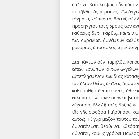
ὑπῆρχε. Καταλείψας οὖν πᾶσαν 
παρῆλθε τὰς στρατιὰς τῶν ἀγγέ
τάγματα, καὶ πάντα, ὅσα ἐξ οὐκ
Προσήγγισε τοὺς ὅρους τῶν ἀνε
καθαρὸς δὲ τῇ καρδίᾳ, καὶ τὴν 
τῶν οὐρανίων δυνάμεων κωλύετα
μακάριος ἀπόστολος ὁ μικρότερ
Διὰ πάντων οὖν παρῆλθε, καὶ ο
εἰπεῖν, ἐσιώπων· οἱ τῶν ἀγγέλω
ἐμπεπλησμένον εὐωδίας κατασχ
τὸν ἥλιον θείας ἀκτῖνας ἀποστί
καθαρόθητι ἀναπεσόντα, ὅθεν κ
ἐπλησίασε λείπων τὰ ἀνεπίβατα
λέγουσα, Ἀλλ\’ ἢ τοὺς δοξάζον
τῆς γῆς σφόδρα ἐπήρθησαν· καὶ 
αὐτοῖς. Τί γὰρ μεῖζον τούτου τ
δυνατόν ἐστι θεαθῆναι, ἐθεάσατ
δύναται, καθὼς γράφει Παῦλος 