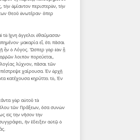
, τὴν ἀμίαντον περιστερὰν, τὴν
άτων Θεοῦ ἀνωτέραν· ὅπερ
ὶ τὰ ἴχνη ἄγγελοι ἐθαύμασαν·
ημένον· μακαρία εἶ, ὅτι πᾶσαι
ῇ ἦν ὁ Λόγος. Ὥσπερ γὰρ ἐὰν ᾖ
θαῤῥῶν λοιπὸν πορεύεται,
λογίας λύχνον, πᾶσαι τῶν
 ὑπέστρεψε χαίρουσα. Ἐν ἀρχῇ
ῶτα κατέχουσα κηρύττει τὸ, Ἐν
πάντα γὰρ αὐτοῦ τὰ
βίβλου τῶν Πράξεων, ὅσα συνὼν
ς εἰς τὴν νῆσον τὴν
συγγράφει, ἣν ἔδειξεν αὐτῷ ὁ
άς.