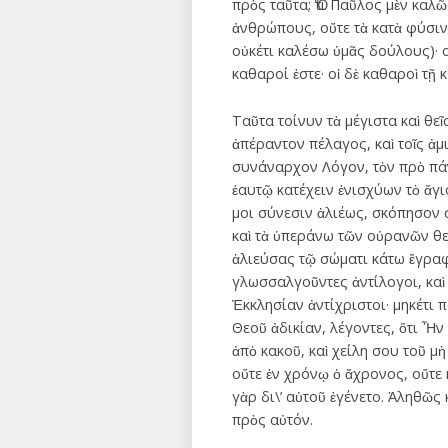
πρὸς ταῦτα; Ὅτι Παῦλος μὲν καλ
ἀνθρώπους, οὔτε τὰ κατὰ φύσιν,
οὐκέτι καλέσω ὑμᾶς δούλους)· ο
καθαροί ἐστε· οἱ δὲ καθαροὶ τῇ 
Ταῦτα τοίνυν τὰ μέγιστα καὶ θε
ἀπέραντον πέλαγος, καὶ τοῖς ἀ
συνάναρχον Λόγον, τὸν πρὸ πάν
ἑαυτῷ κατέχειν ἐνισχύων τὸ ἅγι
μοι σύνεσιν ἁλιέως, σκόπησον 
καὶ τὰ ὑπεράνω τῶν οὐρανῶν θε
ἁλιεύσας τῷ σώματι κάτω ἔγραφε
γλωσσαλγοῦντες ἀντίλογοι, καὶ 
Ἐκκλησίαν ἀντίχριστοι· μηκέτι π
Θεοῦ ἀδικίαν, λέγοντες, ὅτι Ἦν 
ἀπὸ κακοῦ, καὶ χείλη σου τοῦ μὴ
οὔτε ἐν χρόνῳ ὁ ἄχρονος, οὔτε 
γὰρ δι\’ αὐτοῦ ἐγένετο. Ἀληθῶς 
πρὸς αὐτόν.