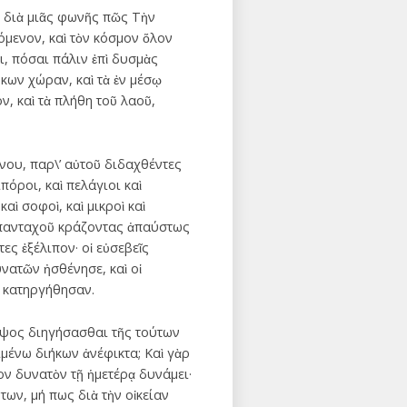
ρ διὰ μιᾶς φωνῆς πῶς Τὴν
μενον, καὶ τὸν κόσμον ὅλον
ι, πόσαι πάλιν ἐπὶ δυσμὰς
όκων χώραν, καὶ τὰ ἐν μέσῳ
ν, καὶ τὰ πλήθη τοῦ λαοῦ,
νου, παρ\’ αὐτοῦ διδαχθέντες
πόροι, καὶ πελάγιοι καὶ
αὶ σοφοὶ, καὶ μικροὶ καὶ
αι πανταχοῦ κράζοντας ἀπαύστως
ες ἐξέλιπον· οἱ εὐσεβεῖς
υνατῶν ἠσθένησε, καὶ οἱ
υ κατηργήθησαν.
 ὕψος διηγήσασθαι τῆς τούτων
ιμένω διήκων ἀνέφικτα; Καὶ γὰρ
ον δυνατὸν τῇ ἡμετέρᾳ δυνάμει·
ων, μή πως διὰ τὴν οἰκείαν