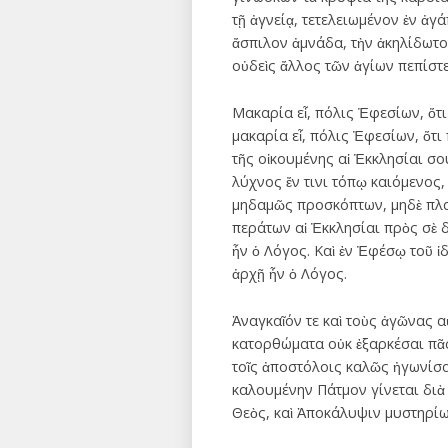
τῇ ἀγνείᾳ, τετελειωμένον ἐν ἀγ
ἄσπιλον ἀμνάδα, τὴν ἀκηλίδωτο
οὐδεὶς ἄλλος τῶν ἁγίων πεπίστε
Μακαρία εἶ, πόλις Ἐφεσίων, ὅτ
μακαρία εἶ, πόλις Ἐφεσίων, ὅτι
τῆς οἰκουμένης αἱ Ἐκκλησίαι σ
λύχνος ἔν τινι τόπῳ καιόμενος
μηδαμῶς προσκόπτων, μηδὲ πλα
περάτων αἱ Ἐκκλησίαι πρὸς σὲ 
ἦν ὁ Λόγος. Καὶ ἐν Ἐφέσῳ τοῦ ἰ
ἀρχῇ ἦν ὁ Λόγος.
Ἀναγκαῖόν τε καὶ τοὺς ἀγῶνας α
κατορθώματα οὐκ ἐξαρκέσαι πᾶς
τοῖς ἀποστόλοις καλῶς ἠγωνίσα
καλουμένην Πάτμον γίνεται διὰ 
Θεὸς, καὶ Ἀποκάλυψιν μυστηρίων