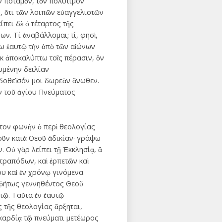
ν ποταμὸν, τὸν πολύτιμον
, ὅτι τῶν λοιπῶν εὐαγγελιστῶν
πει δὲ ὁ τέταρτος τῆς
ων. Τί ἀναβάλλομαι; τί, φησὶ,
βω ἑαυτῷ τὴν ἀπὸ τῶν αἰώνων
ὐκ ἀποκαλύπτω τοῖς πέρασιν, ὃν
ουμένην δειλίαν
 δοθεῖσάν μοι δωρεὰν ἄνωθεν.
ὴν τοῦ ἁγίου Πνεύματος
ατον φωνὴν ὁ περὶ θεολογίας
λοῦν κατὰ Θεοῦ ἀδικίαν· γράψω
Οὐ γὰρ λείπει τῇ Ἐκκλησίᾳ, ἃ
ετραπόδων, καὶ ἑρπετῶν καὶ
ου καὶ ἐν χρόνῳ γινόμενα
ῤῥήτως γεννηθέντος Θεοῦ
στῷ. Ταῦτα ἐν ἑαυτῷ
ς τῆς θεολογίας ἄρξηται,
 καρδίᾳ τῷ πνεύματι μετέωρος