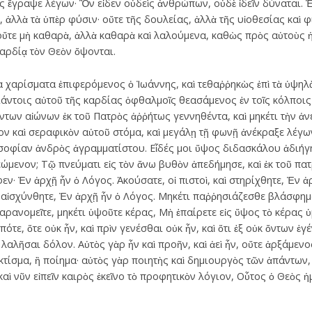
ῶς ἔγραψε λέγων· Ὃν εἶδεν οὐδεὶς ἀνθρώπων, οὐδὲ ἰδεῖν δύναται. Ἐ
 ἀλλὰ τὰ ὑπὲρ φύσιν· οὔτε τῆς δουλείας, ἀλλὰ τῆς υἱοθεσίας καὶ φι
ὔτε μὴ καθαρὰ, ἀλλὰ καθαρὰ καὶ λαλούμενα, καθὼς πρὸς αὐτοὺς ἡ 
καρδίᾳ τὸν Θεὸν ὄψονται.
ῖα χαρίσματα ἐπιφερόμενος ὁ Ἰωάννης, καὶ τεθαῤῥηκὼς ἐπὶ τὰ ὑψηλὰ
μιάντοις αὐτοῦ τῆς καρδίας ὀφθαλμοῖς θεασάμενος ἐν τοῖς κόλποι
των αἰώνων ἐκ τοῦ Πατρὸς ἀῤῥήτως γεννηθέντα, καὶ μηκέτι τὴν ἀν
ον καὶ σεραφικὸν αὐτοῦ στόμα, καὶ μεγάλῃ τῇ φωνῇ ἀνέκραξε λέγω
σοφίαν ἀνδρὸς ἀγραμματίστου. Εἶδές μοι ὕψος διδασκάλου ἀδιήγ
ώμενον; Τῷ πνεύματι εἰς τὸν ἄνω βυθὸν ἀπεδήμησε, καὶ ἐκ τοῦ πα
ν· Ἐν ἀρχῇ ἦν ὁ Λόγος. Ἀκούσατε, οἱ πιστοὶ, καὶ στηρίχθητε, Ἐν ἀ
αἰσχύνθητε, Ἐν ἀρχῇ ἦν ὁ Λόγος. Μηκέτι παῤῥησιάζεσθε βλάσφημοι
αρανομεῖτε, μηκέτι ὑψοῦτε κέρας, Μὴ ἐπαίρετε εἰς ὕψος τὸ κέρας ὑμ
πότε, ὅτε οὐκ ἦν, καὶ πρὶν γενέσθαι οὐκ ἦν, καὶ ὅτι ἐξ οὐκ ὄντων 
 λαλῆσαι δόλον. Αὐτὸς γὰρ ἦν καὶ προῆν, καὶ ἀεὶ ἦν, οὔτε ἀρξάμενο
κτίσμα, ἢ ποίημα· αὐτὸς γὰρ ποιητὴς καὶ δημιουργὸς τῶν ἁπάντων,
καὶ νῦν εἰπεῖν καιρὸς ἐκεῖνο τὸ προφητικὸν λόγιον, Οὗτος ὁ Θεὸς 