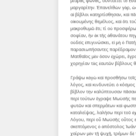
μιαρὰς φωνὰς, συντάττει τὸ Εὐ
μαργαρίτην. Ἐπανελθὼν γὰρ, ὡς
αἱ βίβλοι κατηρτίσθησαν, καὶ π
οἰκουμένης θεμέλιος, καὶ ὅτι το
μακροθυμῶ ἔτι; τί οὐ προσφέρω
σοφίαν, ἣν ἐκ τῆς ἀθανάτου πηγ
οὐδεὶς ἐπιγινώσκει, εἰ μὴ ὁ Πα
παρασιωπήσαντες παρέδραμον, τ
Ματθαῖος μὲν ὅσον ἐχώρει, ἔγρ
χορηγίαν τὰς ἑαυτῶν βίβλους 
Γράψω κἀγὼ καὶ προσθήσω τοῖς 
λόγος, καὶ κινδυνεύει ὁ κόσμος
βίβλον τὴν καλύπτουσαν πᾶσαν 
περὶ τούτων ἔγραψε Μωϋσῆς περὶ
φυτῶν καὶ σπερμάτων καὶ φωστή
καταλείψας, λαλήσω περὶ τοῦ ἀ
Λόγου, περὶ οὗ Μωϋσῆς οὗτος εἰ
σκεπτόμενος ὁ ἀπόστολος Ἰωάννη
χαίρων μὲν τῇ ψυχῇ, τρέμων δὲ 