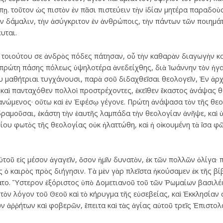
άπῃ. τοῦτον ὡς πιστὸν ἐν πᾶσι πιστεύειν τὴν ἰδίαν μητέρα παραδοὺς
ν δάμαλιν, τὴν ἀσύγκριτον ἐν ἀνθρώποις, τὴν πάντων τῶν ποιημ
υται.
ι τοιούτου σε ἀνδρὸς πόδες πάτησαν, οὗ τὴν καθαρὰν διαγωγὴν κα
 πρώτη πάσης πόλεως ὑψηλοτέρα ἀνεδείχθης, διὰ Ἰωάννην τὸν ἠγαπ
ου μαθήτριαι τυγχάνουσι, παρὰ σοῦ διδαχθεῖσαι θεολογεῖν, Ἐν ἀρχ
, καὶ πανταχόθεν πολλοὶ προστρέχοντες, ἐκεῖθεν ἕκαστος ἀνάψας 
νώμενος· οὕτω καὶ ἐν Ἐφέσῳ γέγονε. Πρώτη ἀνάψασα τὸν τῆς θεο
δραμοῦσαι, ἑκάστη τὴν ἑαυτῆς λαμπάδα τὴν θεολογίαν ἀνῆψε, καὶ
δίου φωτὸς τῆς θεολογίας οὐκ ἠλαττώθη, καὶ ἡ οἰκουμένη τὰ ἴσα φ
ὐτοῦ εἰς μέσον ἀγαγεῖν, ὅσον ἡμῖν δυνατὸν, ἐκ τῶν πολλῶν ὀλίγα· 
 ὁ καιρὸς πρὸς διήγησιν. Τὰ μὲν γὰρ πλεῖστα ἠκούσαμεν ἐκ τῆς 
το. Ὕστερον ἐξόριστος ὑπὸ Δομετιανοῦ τοῦ τῶν Ῥωμαίων βασιλέω
τὸν λόγον τοῦ Θεοῦ καὶ τὸ κήρυγμα τῆς εὐσεβείας, καὶ Ἐκκλησίαν 
 ἀῤῥήτων καὶ φοβερῶν, ἔπειτα καὶ τὰς ἁγίας αὐτοῦ τρεῖς Ἐπιστολ