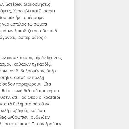
τῶν ἀστέρων διακοσμήσεις,
άμεις, Χερουβὶμ καὶ Σεραφὶμ
 ὅσα οὐκ ἦν παρέδραμε.
ς γὰρ ἄσπιλος τῷ σώματι,
ευμάτων ἐμποδίζεται, οὔτε ὑπὸ
νάγονται, ὥσπερ οὗτος ὁ
λων ἐνδοξότερον, μηδὲν ἔχοντες
ιασμοῦ, καθαρὸν τῇ καρδίᾳ,
πρόσωπον δεδοξασμένον, ὑπὲρ
 στήθει αὐτοῦ ἐν πολλῇ
 εἴσοδον παρεχώρουν. Εἶτα
 ἡ θεία φωνὴ διὰ τοῦ προφήτου
σεν, ὅτι Τοῦ Θεοῦ οἱ κραταιοὶ
ντα τὰ θελήματα αὐτοῦ ἐν
ολλῇ παῤῥησίᾳ, καὶ ὅσα
δεὶς ἀνθρώπων, οὐδὲ ἰδεῖν
 ἑώρακε πώποτε. Τί οὖν ἐροῦμεν