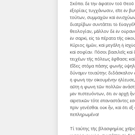
Σκόπει δὲ τὴν ἄφατον τοῦ Θεοῦ
ἐξορίαις τυγχάνωσιν, εἴτε ἐν β
τούτων, συμμαχῶν καὶ ἐνισχύων
διατρίβων συντάττει τὸ Εὐαγγέλ
θεολογίαν, μᾶλλον δὲ ἐν οὐρανο
ἐν σαρκὶ, εἰς τὰ πέρατα τῆς οἰ
Κύριος ἡμῶν, καὶ μεγάλη ἡ ἰσχὺ
καὶ σοφίαν. Πόσοι βασιλεῖς καὶ
τειχέων τῆς πόλεως ἔφθασε; καὶ
Εἶδες στόμα πάσης φωνῆς ὑψηλό
δύναμιν τοιαύτην; διδάσκαλον 
ἡ φωνὴ τὴν οἰκουμένην ἡλίευσε,
αὕτη ἡ φωνὴ τῶν πολλῶν ἀνάστα
μὲν πιστευόντων, ὅτι ἐν ἀρχῇ ἦ
αἱρετικῶν τότε ἐπαναστάντες ἐσά
πρὶν γενέσθαι οὐκ ἦν, καὶ ὅτι ἐ
πεπληρωμένα!
Τί ταύτης τῆς βλασφημίας χεῖρο