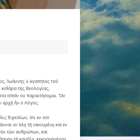
λος, Ἰωάννης ὁ ἀγαπητὸς τοῦ
ἡ κιθάρα τῆς θεολογίας,
τα εἰπεῖν οὐ παραιτήσομαι. Ὃν
 ἀρχῇ ἦν ὁ Λόγος.
λις Ἐφεσίων, ὅτι ἐν σοὶ
άνναι ἐν ὅλῃ τῇ οἰκουμένῃ καὶ ἐν
 νοῦν τῶν ἀνθρώπων, καὶ
αθαρὸν τῇ καρδίᾳ, κεκοσμημένον