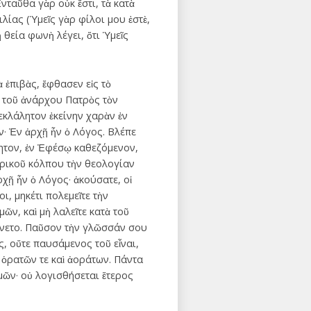
νταῦθα γὰρ οὐκ ἔστι, τὰ κατὰ
λίας (Ὑμεῖς γὰρ φίλοι μου ἐστὲ,
θεία φωνὴ λέγει, ὅτι Ὑμεῖς
 ἐπιβὰς, ἔφθασεν εἰς τὸ
ς τοῦ ἀνάρχου Πατρὸς τὸν
εκλάλητον ἐκείνην χαρὰν ἐν
ν· Ἐν ἀρχῇ ἦν ὁ Λόγος. Βλέπε
ητον, ἐν Ἐφέσῳ καθεζόμενον,
τρικοῦ κόλπου τὴν θεολογίαν
ρχῇ ἦν ὁ Λόγος· ἀκούσατε, οἱ
, μηκέτι πολεμεῖτε τὴν
ῶν, καὶ μὴ λαλεῖτε κατὰ τοῦ
ἐγένετο. Παῦσον τὴν γλῶσσάν σου
ς, οὔτε παυσάμενος τοῦ εἶναι,
 ὁρατῶν τε καὶ ἀοράτων. Πάντα
ἡμῶν· οὐ λογισθήσεται ἕτερος