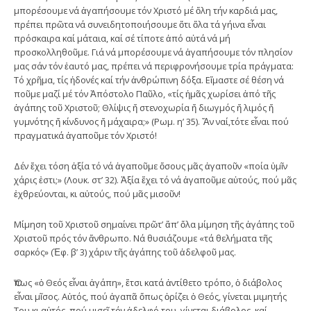
μπορέσουμε νά ἀγαπήσουμε τόν Χριστό μέ ὅλη τήν καρδιά μας,
πρέπει πρῶτα νά συνειδητοποιήσουμε ὅτι ὅλα τά γήινα εἶναι
πρόσκαιρα καί μάταια, καί σέ τίποτε ἀπό αὐτά νά μή
προσκολληθοῦμε. Γιά νά μπορέσουμε νά ἀγαπήσουμε τόν πλησίον
μας σάν τόν ἑαυτό μας, πρέπει νά περιφρονήσουμε τρία πράγματα:
Τό χρῆμα, τίς ἡδονές καί τήν ἀνθρώπινη δόξα. Εἴμαστε σέ θέση νά
ποῦμε μαζί μέ τόν Ἀπόστολο Παῦλο, «τίς ἡμᾶς χωρίσει ἀπό τῆς
ἀγάπης τοῦ Χριστοῦ; Θλίψις ἤ στενοχωρία ἤ διωγμός ἤ λιμός ἤ
γυμνότης ἤ κίνδυνος ἤ μάχαιρα;» (Ρωμ. η’ 35). Ἄν ναί,τότε εἶναι πού
πραγματικά ἀγαποῦμε τόν Χριστό!
Δέν ἔχει τόση ἀξία τό νά ἀγαποῦμε ὅσους μᾶς ἀγαποῦν «ποία ὑμῖν
χάρις ἐστι;» (Λουκ. στ’ 32). Ἀξία ἔχει τό νά ἀγαποῦμε αὐτούς, πού μᾶς
ἐχθρεύονται, κι αὐτούς, πού μᾶς μισοῦν!
Μίμηση τοῦ Χριστοῦ σημαίνει πρῶτ’ ἄπ’ ὅλα μίμηση τῆς ἀγάπης τοῦ
Χριστοῦ πρός τόν ἄνθρωπο. Νά θυσιάζουμε «τά θελήματα τῆς
σαρκός» (Ἐφ. β’ 3) χάριν τῆς ἀγάπης τοῦ ἀδελφοῦ μας.
Ὅπως «ὁ Θεός εἶναι ἀγάπη», ἔτσι κατά ἀντίθετο τρόπο, ὁ διάβολος
εἶναι μῖσος. Αὐτός, πού ἀγαπᾶ ὅπως ὁρίζει ὁ Θεός, γίνεται μιμητής
Του κι αὐτός, πού μισεῖ τόν ἀδελφό του, γίνεται διάβολος, καί