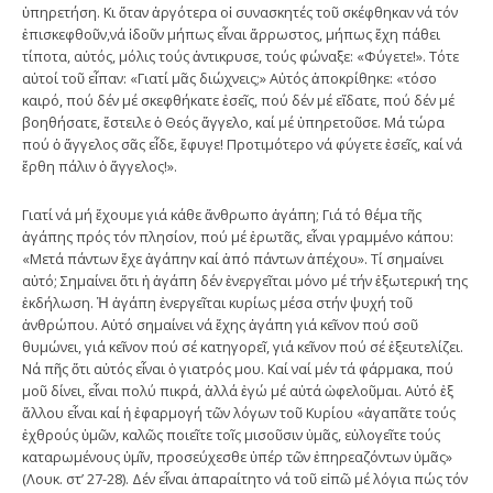
ὑπηρετήση. Κι ὅταν ἀργότερα οἱ συνασκητές τοῦ σκέφθηκαν νά τόν
ἐπισκεφθοῦν,νά ἰδοῦν μήπως εἶναι ἄρρωστος, μήπως ἔχη πάθει
τίποτα, αὐτός, μόλις τούς ἀντικρυσε, τούς φώναξε: «Φύγετε!». Τότε
αὐτοί τοῦ εἶπαν: «Γιατί μᾶς διώχνεις;» Αὐτός ἀποκρίθηκε: «τόσο
καιρό, πού δέν μέ σκεφθήκατε ἐσεῖς, πού δέν μέ εἴδατε, πού δέν μέ
βοηθήσατε, ἔστειλε ὁ Θεός ἄγγελο, καί μέ ὑπηρετοῦσε. Μά τώρα
πού ὁ ἄγγελος σᾶς εἶδε, ἔφυγε! Προτιμότερο νά φύγετε ἐσεῖς, καί νά
ἔρθη πάλιν ὁ ἄγγελος!».
Γιατί νά μή ἔχουμε γιά κάθε ἄνθρωπο ἀγάπη; Γιά τό θέμα τῆς
ἀγάπης πρός τόν πλησίον, πού μέ ἐρωτᾶς, εἶναι γραμμένο κάπου:
«Μετά πάντων ἔχε ἀγάπην καί ἀπό πάντων ἀπέχου». Τί σημαίνει
αὐτό; Σημαίνει ὅτι ἡ ἀγάπη δέν ἐνεργεῖται μόνο μέ τήν ἐξωτερική της
ἐκδήλωση. Ἡ ἀγάπη ἐνεργεῖται κυρίως μέσα στήν ψυχή τοῦ
ἀνθρώπου. Αὐτό σημαίνει νά ἔχης ἀγάπη γιά κεῖνον πού σοῦ
θυμώνει, γιά κεῖνον πού σέ κατηγορεῖ, γιά κεῖνον πού σέ ἐξευτελίζει.
Νά πῆς ὅτι αὐτός εἶναι ὁ γιατρός μου. Καί ναί μέν τά φάρμακα, πού
μοῦ δίνει, εἶναι πολύ πικρά, ἀλλά ἐγώ μέ αὐτά ὠφελοῦμαι. Αὐτό ἐξ
ἄλλου εἶναι καί ἡ ἐφαρμογή τῶν λόγων τοῦ Κυρίου «ἀγαπᾶτε τούς
ἐχθρούς ὑμῶν, καλῶς ποιεῖτε τοῖς μισοῦσιν ὑμᾶς, εὐλογεῖτε τούς
καταρωμένους ὑμῖν, προσεύχεσθε ὑπέρ τῶν ἐπηρεαζόντων ὑμᾶς»
(Λουκ. στ’ 27-28). Δέν εἶναι ἀπαραίτητο νά τοῦ εἰπῶ μέ λόγια πώς τόν