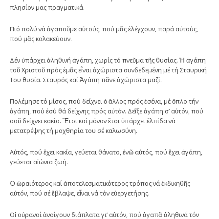
πλησίον μας πραγματικά.
Πιό πολύ νά ἀγαποῦμε αὐτούς, πού μᾶς ἐλέγχουν, παρά αὐτούς,
πού μᾶς κολακεύουν.
Δέν ὑπάρχει ἀληθινή ἀγάπη, χωρίς τό πνεῦμα τῆς θυσίας. Ἡ ἀγάπη
τοῦ Χριστοῦ πρός ἐμᾶς εἶναι ἀχώριστα συνδεδεμένη μέ τή Σταυρική
Του θυσία. Σταυρός καί Ἀγάπη πᾶνε ἀχώριστα μαζί.
Πολέμησε τό μίσος, πού δείχνει ὁ ἄλλος πρός ἐσένα, μέ ὅπλο τήν
ἀγάπη, πού ἐσύ θά δείχνης πρός αὐτόν. Δεῖξε ἀγάπη σ’ αὐτόν, πού
σοῦ δείχνει κακία. Ἔτσι καί μόνον ἔτσι ὑπάρχει ἐλπίδα νά
μετατρέψης τή μοχθηρία του σέ καλωσύνη.
Αὐτός, πού ἔχει κακία, γεύεται θάνατο, ἐνῶ αὐτός, πού ἔχει ἀγάπη,
γεύεται αἰώνια ζωή.
Ὁ ὡραιότερος καί ἀποτελεσματικότερος τρόπος νά ἐκδικηθῆς
αὐτόν, πού σέ ἔβλαψε, εἶναι νά τόν εὐεργετήσης.
Οἱ οὐρανοί ἀνοίγουν διάπλατα γι’ αὐτόν, πού ἀγαπᾶ ἀληθινά τόν