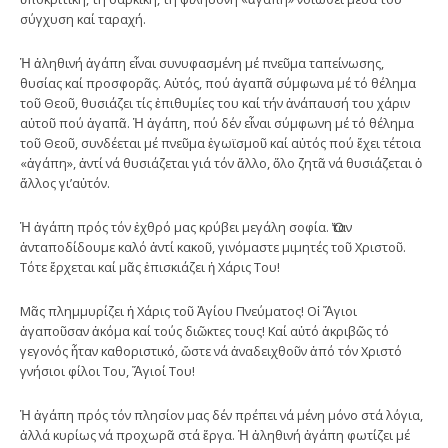
σύγχυση καί ταραχή.
Ἡ ἀληθινή ἀγάπη εἶναι συνυφασμένη μέ πνεῦμα ταπείνωσης,
θυσίας καί προσφορᾶς. Αὐτός, πού ἀγαπᾶ σύμφωνα μέ τό θέλημα
τοῦ Θεοῦ, θυσιάζει τίς ἐπιθυμίες του καί τήν ἀνάπαυσή του χάριν
αὐτοῦ πού ἀγαπᾶ. Ἡ ἀγάπη, πού δέν εἶναι σύμφωνη μέ τό θέλημα
τοῦ Θεοῦ, συνδέεται μέ πνεῦμα ἐγωϊσμοῦ καί αὐτός πού ἔχει τέτοια
«ἀγάπη», ἀντί νά θυσιάζεται γιά τόν ἄλλο, ὅλο ζητᾶ νά θυσιάζεται ὁ
ἄλλος γι’αὐτόν.
Ἡ ἀγάπη πρός τόν ἐχθρό μας κρύβει μεγάλη σοφία. Ὅταν
ἀνταποδίδουμε καλό ἀντί κακοῦ, γινόμαστε μιμητές τοῦ Χριστοῦ.
Τότε ἔρχεται καί μᾶς ἐπισκιάζει ἡ Χάρις Του!
Μᾶς πλημμυρίζει ἡ Χάρις τοῦ Ἁγίου Πνεύματος! Οἱ Ἅγιοι
ἀγαποῦσαν ἀκόμα καί τούς διῶκτες τους! Καί αὐτό ἀκριβῶς τό
γεγονός ἦταν καθοριστικό, ὥστε νά ἀναδειχθοῦν ἀπό τόν Χριστό
γνήσιοι φίλοι Του, Ἅγιοί Του!
Ἡ ἀγάπη πρός τόν πλησίον μας δέν πρέπει νά μένη μόνο στά λόγια,
ἀλλά κυρίως νά προχωρᾶ στά ἔργα. Ἡ ἀληθινή ἀγάπη φωτίζει μέ