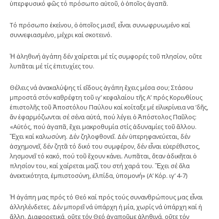
ὑπερφυσικό φῶς τό πρόσωπο αὐτοῦ, ὁ ὁποῖος ἀγαπᾶ.
Τό πρόσωπο ἐκείνου, ὁ ὁποῖος μισεῖ, εἶναι συνωφρυωμένο καί
συννεφιασμένο, μέχρι καί σκοτεινό.
Ἡ ἀληθινή ἀγάπη δέν χαίρεται μέ τίς συμφορές τοῦ πλησίον, οὔτε
λυπᾶται μέ τίς ἐπιτυχίες του.
Θέλεις νά ἀνακαλύψης τί εἴδους ἀγάπη ἔχεις μέσα σου; Στάσου
μπροστά στόν καθρέφτη τοῦ ιγ’ κεφαλαίου τῆς Α’ πρός Κορινθίους
ἐπιστολῆς τοῦ Ἀποστόλου Παύλου καί κοίταξε μέ εἰλικρίνεια να ’δῆς,
ἄν ἐφαρμόζωνται σέ σένα αὐτά, πού λέγει ὁ Ἀπόστολος Παῦλος:
«Αὐτός, πού ἀγαπᾶ, ἔχει μακροθυμία στίς ἀδυναμίες τοῦ ἄλλου.
Ἔχει καί καλωσύνη. Δέν ζηλοφθονεῖ. Δέν ὑπερηφανεύεται, δέν
ἀσχημονεῖ, δέν ζητᾶ τό δικό του συμφέρον, δέν εἶναι εὐερέθιστος,
λησμονεῖ τό κακό, πού τοῦ ἔχουν κάνει. Λυπᾶται, ὅταν ἀδικῆται ὁ
πλησίον του, καί χαίρεται μαζί του στή χαρά του. Ἔχει σέ ὅλα
ἀνεκτικότητα, ἐμπιστοσύνη, ἐλπίδα, ὑπομονή» (Α’ Κόρ. ιγ’ 4-7)
Ἡ ἀγάπη μας πρός τό Θεό καί πρός τούς συνανθρώπους μας εἶναι
ἀλληλένδετες. Δέν μπορεῖ νά ὑπάρχη ἡ μία, χωρίς νά ὑπάρχη καί ἡ
ἄλλη. Διαφορετικά, οὔτε τόν Θεό ἀγαποῦμε ἀληθινά, οὔτε τόν