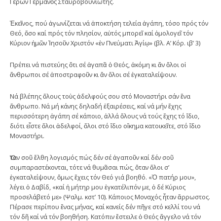
Γέρων Γερμανὸς Σταυροβουνιώτης.
Ἐκεῖνος, πού ἀγωνίζεται νά ἀποκτήση τελεία ἀγάπη, τόσο πρός τόν
Θεό, ὅσο καί πρός τόν πλησίον, αὐτός μπορεῖ καί ὁμολογεῖ τόν
Κύριον ἡμῶν Ἰησοῦν Χριστόν «ἐν Πνεύματι Ἁγίῳ» (βλ. Α’ Κόρ. ιβ’ 3)
Πρέπει νά πιστεύης ὅτι σέ ἀγαπᾶ ὁ Θεός, ἀκόμη κι ἄν ὅλοι οἱ
ἄνθρωποι σέ ἀποστραφοῦν κι ἄν ὅλοι σέ ἐγκαταλείψουν.
Νά βλέπης ὅλους τοὺς ἀδελφούς σου στό Μοναστήρι σάν ἕνα
ἄνθρωπο. Νά μή κάνης δηλαδή ἐξαιρέσεις, καί νά μήν ἔχης
περισσότερη ἀγάπη σέ κάποιο, ἀλλά ὅλους νά τούς ἔχης τό ἴδιο,
διότι εἶστε ὅλοι ἀδελφοί, ὅλοι στό ἴδιο οἴκημα κατοικεῖτε, στό ἴδιο
Μοναστήρι.
Ὅταν σοῦ ἔλθη λογισμός πώς δέν σέ ἀγαποῦν καί δέν σοῦ
συμπαραστέκονται, τότε νά θυμᾶσαι πώς, ὅταν ὅλοι σ’
ἐγκαταλείψουν, ὅμως ἔχεις τόν Θεό γιά βοηθό. «Ὁ πατήρ μου»,
λέγει ὁ Δαβίδ, «καί ἡ μήτηρ μου ἐγκατέλιπόν με, ὁ δέ Κύριος
προσελάβετό με» (Ψαλμ. κστ’ 10). Κάποιος Μοναχός ἦταν ἄρρωστος.
Πέρασε περίπου ἕνας μήνας, καί κανείς δέν πῆγε στό κελλί του νά
τόν δῆ καί νά τόν βοηθήση. Κατόπιν ἔστειλε ὁ Θεός ἄγγελο νά τόν