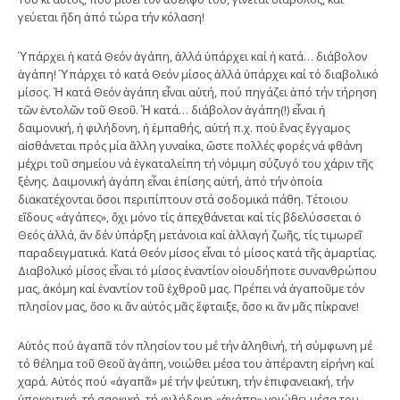
γεύεται ἤδη ἀπό τώρα τήν κόλαση!
Ὑπάρχει ἡ κατά Θεόν ἀγάπη, ἀλλά ὑπάρχει καί ἡ κατά… διάβολον
ἀγάπη! Ὑπάρχει τό κατά Θεόν μίσος ἀλλά ὑπάρχει καί τό διαβολικό
μίσος. Ἡ κατά Θεόν ἀγάπη εἶναι αὐτή, πού πηγάζει ἀπό τήν τήρηση
τῶν ἐντολῶν τοῦ Θεοῦ. Ἡ κατά… διάβολον ἀγάπη(!) εἶναι ἡ
δαιμονική, ἡ φιλήδονη, ἡ ἐμπαθής, αὐτή π.χ. ποὺ ἕνας ἔγγαμος
αἰσθάνεται πρός μία ἄλλη γυναίκα, ὥστε πολλές φορές νά φθάνη
μέχρι τοῦ σημείου νά ἐγκαταλείπη τή νόμιμη σύζυγό του χάριν τῆς
ξένης. Δαιμονική ἀγάπη εἶναι ἐπίσης αὐτή, ἀπό τήν ὁποία
διακατέχονται ὅσοι περιπίπτουν στά σοδομικά πάθη. Τέτοιου
εἴδους «ἀγάπες», ὄχι μόνο τίς ἀπεχθάνεται καί τίς βδελύσσεται ὁ
Θεός ἀλλά, ἄν δέν ὑπάρξη μετάνοια καί ἀλλαγή ζωῆς, τίς τιμωρεῖ
παραδειγματικά. Κατά Θεόν μίσος εἶναι τό μίσος κατά τῆς ἁμαρτίας.
Διαβολικό μίσος εἶναι τό μίσος ἐναντίον οἱουδήποτε συνανθρώπου
μας, ἀκόμη καί ἐναντίον τοῦ ἐχθροῦ μας. Πρέπει νά ἀγαποῦμε τόν
πλησίον μας, ὅσο κι ἄν αὐτός μᾶς ἔφταιξε, ὅσο κι ἄν μᾶς πίκρανε!
Αὐτός πού ἀγαπᾶ τόν πλησίον του μέ τήν ἀληθινή, τή σύμφωνη μέ
τό θέλημα τοῦ Θεοῦ ἀγάπη, νοιώθει μέσα του ἀπέραντη εἰρήνη καί
χαρά. Αὐτός πού «ἀγαπᾶ» μέ τήν ψεύτικη, τήν ἐπιφανειακή, τήν
ὑποκριτική, τή σαρκική, τή φιλήδονη «ἀγάπη» νοιώθει μέσα του