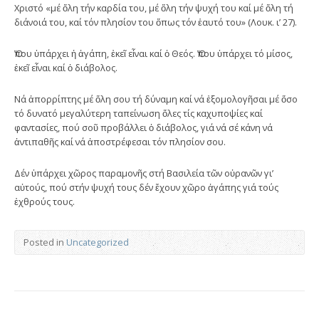
Χριστό «μέ ὅλη τήν καρδία του, μέ ὅλη τήν ψυχή του καί μέ ὅλη τή
διάνοιά του, καί τόν πλησίον του ὅπως τόν ἑαυτό του» (Λουκ. ι’ 27).
Ὅπου ὑπάρχει ἡ ἀγάπη, ἐκεῖ εἶναι καί ὁ Θεός. Ὅπου ὑπάρχει τό μίσος,
ἐκεῖ εἶναι καί ὁ διάβολος.
Νά ἀπορρίπτης μέ ὅλη σου τή δύναμη καί νά ἐξομολογῆσαι μέ ὅσο
τό δυνατό μεγαλύτερη ταπείνωση ὅλες τίς καχυποψίες καί
φαντασίες, πού σοῦ προβάλλει ὁ διάβολος, γιά νά σέ κάνη νά
ἀντιπαθῆς καί νά ἀποστρέφεσαι τόν πλησίον σου.
Δέν ὑπάρχει χῶρος παραμονῆς στή Βασιλεία τῶν οὐρανῶν γι’
αὐτούς, πού στήν ψυχή τους δέν ἔχουν χῶρο ἀγάπης γιά τούς
ἐχθρούς τους.
Posted in
Uncategorized