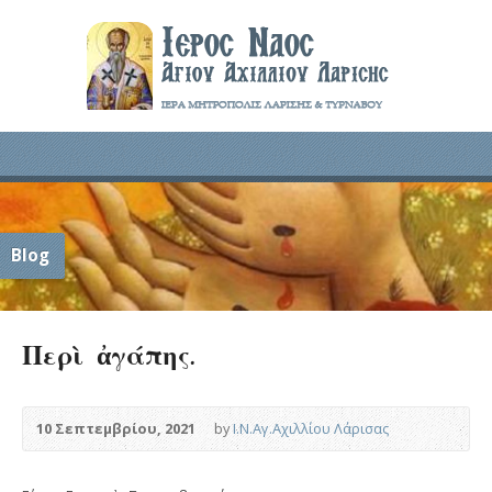
Blog
Περὶ ἀγάπης.
10 Σεπτεμβρίου, 2021
by
Ι.Ν.Αγ.Αχιλλίου Λάρισας