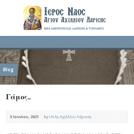
Blog
Γάμος…
5 Ιουνίου, 2021
by
Ι.Ν.Αγ.Αχιλλίου Λάρισας