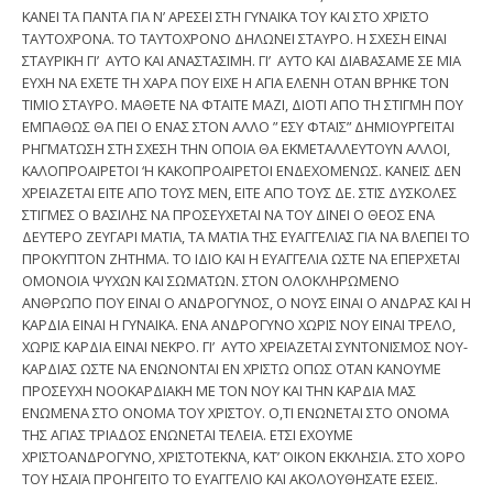
ΚΑΝΕΙ ΤΑ ΠΑΝΤΑ ΓΙΑ Ν’ ΑΡΕΣΕΙ ΣΤΗ ΓΥΝΑΙΚΑ ΤΟΥ ΚΑΙ ΣΤΟ ΧΡΙΣΤΟ
ΤΑΥΤΟΧΡΟΝΑ. ΤΟ ΤΑΥΤΟΧΡΟΝΟ ΔΗΛΩΝΕΙ ΣΤΑΥΡΟ. Η ΣΧΕΣΗ ΕΙΝΑΙ
ΣΤΑΥΡΙΚΗ ΓΙ’ ΑΥΤΟ ΚΑΙ ΑΝΑΣΤΑΣΙΜΗ. ΓΙ’ ΑΥΤΟ ΚΑΙ ΔΙΑΒΑΣΑΜΕ ΣΕ ΜΙΑ
ΕΥΧΗ ΝΑ ΕΧΕΤΕ ΤΗ ΧΑΡΑ ΠΟΥ ΕΙΧΕ Η ΑΓΙΑ ΕΛΕΝΗ ΟΤΑΝ ΒΡΗΚΕ ΤΟΝ
ΤΙΜΙΟ ΣΤΑΥΡΟ. ΜΑΘΕΤΕ ΝΑ ΦΤΑΙΤΕ ΜΑΖΙ, ΔΙΟΤΙ ΑΠΟ ΤΗ ΣΤΙΓΜΗ ΠΟΥ
ΕΜΠΑΘΩΣ ΘΑ ΠΕΙ Ο ΕΝΑΣ ΣΤΟΝ ΑΛΛΟ ” ΕΣΥ ΦΤΑΙΣ” ΔΗΜΙΟΥΡΓΕΙΤΑΙ
ΡΗΓΜΑΤΩΣΗ ΣΤΗ ΣΧΕΣΗ ΤΗΝ ΟΠΟΙΑ ΘΑ ΕΚΜΕΤΑΛΛΕΥΤΟΥΝ ΑΛΛΟΙ,
ΚΑΛΟΠΡΟΑΙΡΕΤΟΙ ‘Η ΚΑΚΟΠΡΟΑΙΡΕΤΟΙ ΕΝΔΕΧΟΜΕΝΩΣ. ΚΑΝΕΙΣ ΔΕΝ
ΧΡΕΙΑΖΕΤΑΙ ΕΙΤΕ ΑΠΟ ΤΟΥΣ ΜΕΝ, ΕΙΤΕ ΑΠΟ ΤΟΥΣ ΔΕ. ΣΤΙΣ ΔΥΣΚΟΛΕΣ
ΣΤΙΓΜΕΣ Ο ΒΑΣΙΛΗΣ ΝΑ ΠΡΟΣΕΥΧΕΤΑΙ ΝΑ ΤΟΥ ΔΙΝΕΙ Ο ΘΕΟΣ ΕΝΑ
ΔΕΥΤΕΡΟ ΖΕΥΓΑΡΙ ΜΑΤΙΑ, ΤΑ ΜΑΤΙΑ ΤΗΣ ΕΥΑΓΓΕΛΙΑΣ ΓΙΑ ΝΑ ΒΛΕΠΕΙ ΤΟ
ΠΡΟΚΥΠΤΟΝ ΖΗΤΗΜΑ. ΤΟ ΙΔΙΟ ΚΑΙ Η ΕΥΑΓΓΕΛΙΑ ΩΣΤΕ ΝΑ ΕΠΕΡΧΕΤΑΙ
ΟΜΟΝΟΙΑ ΨΥΧΩΝ ΚΑΙ ΣΩΜΑΤΩΝ. ΣΤΟΝ ΟΛΟΚΛΗΡΩΜΕΝΟ
ΑΝΘΡΩΠΟ ΠΟΥ ΕΙΝΑΙ Ο ΑΝΔΡΟΓΥΝΟΣ, Ο ΝΟΥΣ ΕΙΝΑΙ Ο ΑΝΔΡΑΣ ΚΑΙ Η
ΚΑΡΔΙΑ ΕΙΝΑΙ Η ΓΥΝΑΙΚΑ. ΕΝΑ ΑΝΔΡΟΓΥΝΟ ΧΩΡΙΣ ΝΟΥ ΕΙΝΑΙ ΤΡΕΛΟ,
ΧΩΡΙΣ ΚΑΡΔΙΑ ΕΙΝΑΙ ΝΕΚΡΟ. ΓΙ’ ΑΥΤΟ ΧΡΕΙΑΖΕΤΑΙ ΣΥΝΤΟΝΙΣΜΟΣ ΝΟΥ-
ΚΑΡΔΙΑΣ ΩΣΤΕ ΝΑ ΕΝΩΝΟΝΤΑΙ ΕΝ ΧΡΙΣΤΩ ΟΠΩΣ ΟΤΑΝ ΚΑΝΟΥΜΕ
ΠΡΟΣΕΥΧΗ ΝΟΟΚΑΡΔΙΑΚΗ ΜΕ ΤΟΝ ΝΟΥ ΚΑΙ ΤΗΝ ΚΑΡΔΙΑ ΜΑΣ
ΕΝΩΜΕΝΑ ΣΤΟ ΟΝΟΜΑ ΤΟΥ ΧΡΙΣΤΟΥ. Ο,ΤΙ ΕΝΩΝΕΤΑΙ ΣΤΟ ΟΝΟΜΑ
ΤΗΣ ΑΓΙΑΣ ΤΡΙΑΔΟΣ ΕΝΩΝΕΤΑΙ ΤΕΛΕΙΑ. ΕΤΣΙ ΕΧΟΥΜΕ
ΧΡΙΣΤΟΑΝΔΡΟΓΥΝΟ, ΧΡΙΣΤΟΤΕΚΝΑ, ΚΑΤ’ ΟΙΚΟΝ ΕΚΚΛΗΣΙΑ. ΣΤΟ ΧΟΡΟ
ΤΟΥ ΗΣΑΪΑ ΠΡΟΗΓΕΙΤΟ ΤΟ ΕΥΑΓΓΕΛΙΟ ΚΑΙ ΑΚΟΛΟΥΘΗΣΑΤΕ ΕΣΕΙΣ.