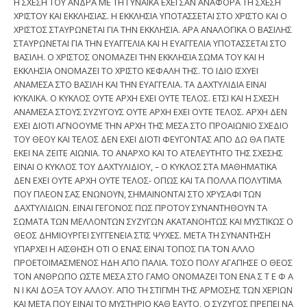
Η ΣΧΕΣΗ ΤΟΥ ΑΝΔΡΑ ΜΕ ΤΗ ΓΥΝΑΙΚΑ ΕΧΕΙ ΣΑΝ ΑΝΑΦΟΡΑ ΤΗ ΣΧΕΣΗ
ΧΡΙΣΤΟΥ ΚΑΙ ΕΚΚΛΗΣΙΑΣ. Η ΕΚΚΛΗΣΙΑ ΥΠΟΤΑΣΣΕΤΑΙ ΣΤΟ ΧΡΙΣΤΟ ΚΑΙ Ο
ΧΡΙΣΤΟΣ ΣΤΑΥΡΩΝΕΤΑΙ ΓΙΑ ΤΗΝ ΕΚΚΛΗΣΙΑ. ΑΡΑ ΑΝΑΛΟΓΙΚΑ Ο ΒΑΣΙΛΗΣ
ΣΤΑΥΡΩΝΕΤΑΙ ΓΙΑ ΤΗΝ ΕΥΑΓΓΕΛΙΑ ΚΑΙ Η ΕΥΑΓΓΕΛΙΑ ΥΠΟΤΑΣΣΕΤΑΙ ΣΤΟ
ΒΑΣΙΛΗ. Ο ΧΡΙΣΤΟΣ ΟΝΟΜΑΖΕΙ ΤΗΝ ΕΚΚΛΗΣΙΑ ΣΩΜΑ ΤΟΥ ΚΑΙ Η
ΕΚΚΛΗΣΙΑ ΟΝΟΜΑΖΕΙ ΤΟ ΧΡΙΣΤΟ ΚΕΦΑΛΗ ΤΗΣ. ΤΟ ΙΔΙΟ ΙΣΧΥΕΙ
ΑΝΑΜΕΣΑ ΣΤΟ ΒΑΣΙΛΗ ΚΑΙ ΤΗΝ ΕΥΑΓΓΕΛΙΑ. ΤΑ ΔΑΧΤΥΛΙΔΙΑ ΕΙΝΑΙ
ΚΥΚΛΙΚΑ. Ο ΚΥΚΛΟΣ ΟΥΤΕ ΑΡΧΗ ΕΧΕΙ ΟΥΤΕ ΤΕΛΟΣ. ΕΤΣΙ ΚΑΙ Η ΣΧΕΣΗ
ΑΝΑΜΕΣΑ ΣΤΟΥΣ ΣΥΖΥΓΟΥΣ ΟΥΤΕ ΑΡΧΗ ΕΧΕΙ ΟΥΤΕ ΤΕΛΟΣ. ΑΡΧΗ ΔΕΝ
ΕΧΕΙ ΔΙΟΤΙ ΑΓΝΟΟΥΜΕ ΤΗΝ ΑΡΧΗ ΤΗΣ ΜΕΣΑ ΣΤΟ ΠΡΟΑΙΩΝΙΟ ΣΧΕΔΙΟ
ΤΟΥ ΘΕΟΥ ΚΑΙ ΤΕΛΟΣ ΔΕΝ ΕΧΕΙ ΔΙΟΤΙ ΦΕΥΓΟΝΤΑΣ ΑΠΟ ΔΩ ΘΑ ΠΑΤΕ
ΕΚΕΙ ΝΑ ΖΕΙΤΕ ΑΙΩΝΙΑ. ΤΟ ΑΝΑΡΧΟ ΚΑΙ ΤΟ ΑΤΕΛΕΥΤΗΤΟ ΤΗΣ ΣΧΕΣΗΣ
ΕΙΝΑΙ Ο ΚΥΚΛΟΣ ΤΟΥ ΔΑΧΤΥΛΙΔΙΟΥ, – Ο ΚΥΚΛΟΣ ΣΤΑ ΜΑΘΗΜΑΤΙΚΑ
ΔΕΝ ΕΧΕΙ ΟΥΤΕ ΑΡΧΗ ΟΥΤΕ ΤΕΛΟΣ- ΟΠΩΣ ΚΑΙ ΤΑ ΠΟΛΛΑ ΠΟΛΥΤΙΜΑ
ΠΟΥ ΠΛΕΟΝ ΣΑΣ ΕΝΩΝΟΥΝ, ΣΗΜΑΙΝΟΝΤΑΙ ΣΤΟ ΧΡΥΣΑΦΙ ΤΩΝ
ΔΑΧΤΥΛΙΔΙΩΝ. ΕΙΝΑΙ ΓΕΓΟΝΟΣ ΠΩΣ ΠΡΟΤΟΥ ΣΥΝΑΝΤΗΘΟΥΝ ΤΑ
ΣΩΜΑΤΑ ΤΩΝ ΜΕΛΛΟΝΤΩΝ ΣΥΖΥΓΩΝ ΑΚΑΤΑΝΟΗΤΩΣ ΚΑΙ ΜΥΣΤΙΚΩΣ Ο
ΘΕΟΣ ΔΗΜΙΟΥΡΓΕΙ ΣΥΓΓΕΝΕΙΑ ΣΤΙΣ ΨΥΧΕΣ. ΜΕΤΑ ΤΗ ΣΥΝΑΝΤΗΣΗ
ΥΠΑΡΧΕΙ Η ΑΙΣΘΗΣΗ ΟΤΙ Ο ΕΝΑΣ ΕΙΝΑΙ ΤΟΠΟΣ ΓΙΑ ΤΟΝ ΑΛΛΟ
ΠΡΟΕΤΟΙΜΑΣΜΕΝΟΣ ΗΔΗ ΑΠΟ ΠΑΛΙΑ. ΤΟΣΟ ΠΟΛΥ ΑΓΑΠΗΣΕ Ο ΘΕΟΣ
ΤΟΝ ΑΝΘΡΩΠΟ ΩΣΤΕ ΜΕΣΑ ΣΤΟ ΓΑΜΟ ΟΝΟΜΑΖΕΙ ΤΟΝ ΕΝΑ Σ Τ Ε Φ Α
Ν Ι ΚΑΙ ΔΟΞΑ ΤΟΥ ΑΛΛΟΥ. ΑΠΟ ΤΗ ΣΤΙΓΜΗ ΤΗΣ ΑΡΜΟΣΗΣ ΤΩΝ ΧΕΡΙΩΝ
ΚΑΙ ΜΕΤΑ ΠΟΥ ΕΙΝΑΙ ΤΟ ΜΥΣΤΗΡΙΟ ΚΑΘ΄ ΕΑΥΤΟ, Ο ΣΥΖΥΓΟΣ ΠΡΕΠΕΙ ΝΑ