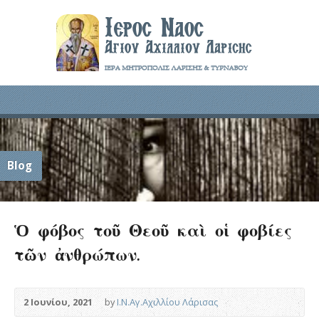
Blog
Ὁ φόβος τοῦ Θεοῦ καὶ οἱ φοβίες
τῶν ἀνθρώπων.
2 Ιουνίου, 2021
by
Ι.Ν.Αγ.Αχιλλίου Λάρισας