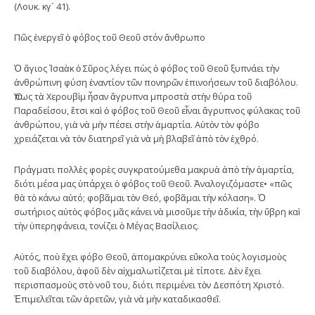
(Λουκ. κγ´ 41).
Πῶς ἐνεργεῖ ὁ φόβος τοῦ Θεοῦ στόν ἄνθρωπο
Ὁ ἅγιος Ἰσαὰκ ὁ Σῦρος λέγει πὼς ὁ φόβος τοῦ Θεοῦ ξυπνάει τὴν
ἀνθρώπινη φύση ἐναντίον τῶν πονηρῶν ἐπινοήσεων τοῦ διαβόλου.
Ὅπως τὰ Χερουβὶμ ἦσαν ἄγρυπνα μπροστὰ στὴν θύρα τοῦ
Παραδείσου, ἔτσι καὶ ὁ φόβος τοῦ Θεοῦ εἶναι ἄγρυπνος φύλακας τοῦ
ἀνθρώπου, γιὰ νὰ μὴν πέσει στὴν ἁμαρτία. Αὐτὸν τὸν φόβο
χρειάζεται νὰ τὸν διατηρεῖ γιὰ νὰ μὴ βλαβεῖ ἀπὸ τὸν ἐχθρό.
Πράγματι πολλὲς φορὲς συγκρατούμεθα μακρυὰ ἀπὸ τὴν ἁμαρτία,
διότι μέσα μας ὑπάρχει ὁ φόβος τοῦ Θεοῦ. Ἀναλογιζόμαστε• «πῶς
θὰ τὸ κάνω αὐτό; φοβᾶμαι τὸν Θεό, φοβᾶμαι τὴν κόλαση». Ὁ
σωτήριος αὐτὸς φόβος μᾶς κάνει νὰ μισοῦμε τὴν ἀδικία, τὴν ὕβρη καὶ
τὴν ὑπερηφάνεια, τονίζει ὁ Μέγας Βασίλειος.
Αὐτός, ποὺ ἔχει φόβο Θεοῦ, ἀπομακρύνει εὔκολα τοὺς λογισμοὺς
τοῦ διαβόλου, ἀφοῦ δὲν αἰχμαλωτίζεται μὲ τίποτε. Δὲν ἔχει
περισπασμοὺς στὸ νοῦ του, διότι περιμένει τὸν Δεσπότη Χριστό.
Ἐπιμελεῖται τῶν ἀρετῶν, γιὰ νὰ μὴν καταδικασθεῖ.