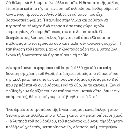
Θὰ θέλαμε νὰ θίξουμε κι ἕνα ἄλλο σημεῖο. Ἡ θεραπεία τῆς φοβίας
ἐξαρτᾶται καὶ ἀπὸ τὴν ταπείνωση τοῦ ἀνθρώπου. Ἐνθυμοῦμαι τὰ
λόγια ἑνὸς Γέροντα τοῦ Ἁγίου Ὅρους σὲ κάποιον, ποὺ εἶχε
βασανιστικὲς φοβίες. Ἦταν νέος στὴν ἡλικία καὶ φοβόταν νὰ
περπατήσει τὴ νύχτα ἢ νὰ περάσει ἀπὸ τοὺς χώρους τῶν
κοιμητηρίων, νὰ κοιμηθεῖ μόνος του στὸ δωμάτιο κ.ἄ. Ὁ
θεοφώτιστος, λοιπόν, ἐκεῖνος Γέροντας τοῦ εἶπε: «Ὅλα αὐτὰ τὰ
παθαίνεις ἀπὸ τὸν ἐγωϊσμό σου καὶ ἐπειδὴ δὲν κοινωνεῖς συχνά». Ἡ
ταπείνωση τοῦ ἑαυτοῦ μας καὶ ἡ ζωοποιὸς χάρη τῶν μυστηρίων
ἔχουν τὴ δυνατότητα νὰ θεραπεύσουν τὴ φοβία.
Δὲν ἀρκεῖ μόνο τὰ φάρμακα τοῦ ἰατροῦ, ἀλλὰ χρειάζεται καὶ ἡ
δύναμη τῆς χάρης τοῦ Θεοῦ, εἴτε ἔρχεται σὲ μᾶς ἀπὸ τὰ μυστήρια
τῆς Ἐκκλησίας, εἴτε ἀπὸ τὶς διαπροσωπικές μας σχέσεις μὲ τὸ Θεό.
Ὅπου χρειάζεται νὰ συνδυάσουμε καὶ τὰ δύο, θὰ τὸ κάνουμε. Ἐὰν οἱ
φοβίες ἔχουν τὶς ῥίζες τους σὲ καθαρὰ πνευματικὰ αἴτια (ὅπως π.χ.
σὲ ἁμαρτίες), θὰ καταφύγουμε στὴ βοήθεια τοῦ Θεοῦ.
Ἕνα ὡραιότατο τροπάριο τῆς Ἐκκλησίας μας κάνει ἔκκληση στὸν
Θεὸ νὰ μᾶς ἀπαλλάξει ἀπὸ τὴ θλίψη καὶ νὰ τὴν μεταποιήσει σὲ χαρά:
«Τὰ λυπηρὰ τοῦ σοῦ δούλου, τοῦ παρόντος κινδύνου, τὴν ζάλην τὴν
πολλὴν καὶ χαλεπήν, μεταποίησον νῦν, Δέσποτα, καὶ μετάτρεψον