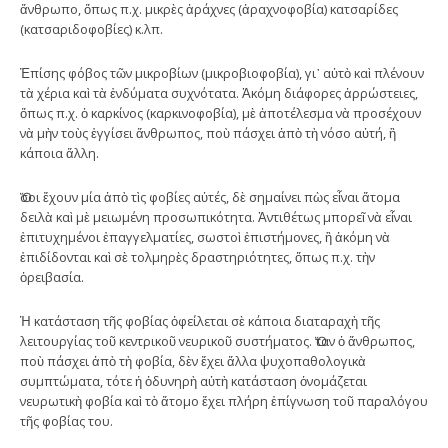
ἄνθρωπο, ὅπως π.χ. μικρὲς ἀράχνες (ἀραχνοφοβία) κατσαρίδες
(κατσαριδοφοβίες) κ.λπ.
Ἐπίσης φόβος τῶν μικροβίων (μικροβιοφοβία), γι᾿ αὐτὸ καὶ πλένουν
τὰ χέρια καὶ τὰ ἐνδύματα συχνότατα. Ἀκόμη διάφορες ἀρρώστειες,
ὅπως π.χ. ὁ καρκίνος (καρκινοφοβία), μὲ ἀποτέλεσμα νὰ προσέχουν
νὰ μὴν τοὺς ἐγγίσει ἄνθρωπος, ποὺ πάσχει ἀπὸ τὴ νόσο αὐτή, ἢ
κάποια ἄλλη.
Ὅσοι ἔχουν μία ἀπὸ τὶς φοβίες αὐτές, δὲ σημαίνει πὼς εἶναι ἄτομα
δειλὰ καὶ μὲ μειωμένη προσωπικότητα. Ἀντιθέτως μπορεῖ νὰ εἶναι
ἐπιτυχημένοι ἐπαγγελματίες, σωστοὶ ἐπιστήμονες, ἢ ἀκόμη νὰ
ἐπιδίδονται καὶ σὲ τολμηρὲς δραστηριότητες, ὅπως π.χ. τὴν
ὀρειβασία.
Ἡ κατάσταση τῆς φοβίας ὀφείλεται σὲ κάποια διαταραχὴ τῆς
λειτουργίας τοῦ κεντρικοῦ νευρικοῦ συστήματος. Ὅταν ὁ ἄνθρωπος,
ποὺ πάσχει ἀπὸ τὴ φοβία, δὲν ἔχει ἄλλα ψυχοπαθολογικὰ
συμπτώματα, τότε ἡ ὀδυνηρὴ αὐτὴ κατάσταση ὀνομάζεται
νευρωτικὴ φοβία καὶ τὸ ἄτομο ἔχει πλήρη ἐπίγνωση τοῦ παραλόγου
τῆς φοβίας του.