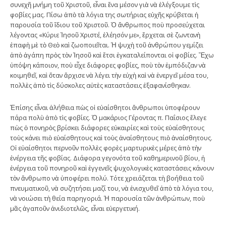
συνεχῆ μνήμη τοῦ Χριστοῦ, εἶναι ἕνα μέσον γιὰ νὰ ἐλέγξουμε τὶς
φοβίες μας. Πίσω ἀπὸ τὰ λόγια της σωτήριας εὐχῆς κρύβεται ἡ
παρουσία τοῦ ἴδιου τοῦ Χριστοῦ. Ὁ ἄνθρωπος ποὺ προσεύχεται
λέγοντας «Κύριε Ἰησοῦ Χριστέ, ἐλέησόν με», ἔρχεται σὲ ζωντανὴ
ἐπαφὴ μὲ τὸ Θεὸ καὶ ζωοποιεῖται. Ἡ ψυχὴ τοῦ ἀνθρώπου γεμίζει
ἀπὸ ἀγάπη πρὸς τὸν Ἰησοῦ καὶ ἔτσι ἐγκαταλείπονται οἱ φοβίες. Ἔχω
ὑπόψη κάποιον, ποὺ εἶχε διάφορες φοβίες, ποὺ τὸν ἐμπόδιζαν νὰ
κοιμηθεῖ, καὶ ὅταν ἄρχισε νὰ λέγει τὴν εὐχὴ καὶ νὰ ἐνεργεῖ μέσα του,
πολλὲς ἀπὸ τὶς δύσκολες αὐτὲς καταστάσεις ἐξαφανίσθηκαν.
Ἐπίσης εἶναι ἀλήθεια πὼς οἱ εὐαίσθητοι ἄνθρωποι ὑποφέρουν
πάρα πολὺ ἀπὸ τὶς φοβίες. Ὁ μακάριος Γέροντας π. Παΐσιος ἔλεγε
πὼς ὁ πονηρὸς βρίσκει διάφορες εὐκαιρίες καὶ τοὺς εὐαίσθητους
τοὺς κάνει πιὸ εὐαίσθητους καὶ τοὺς ἀναίσθητους πιὸ ἀναίσθητους.
Οἱ εὐαίσθητοι περνοῦν πολλὲς φορὲς μαρτυρικὲς μέρες ἀπὸ τὴν
ἐνέργεια τῆς φοβίας. Διάφορα γεγονότα τοῦ καθημερινοῦ βίου, ἡ
ἐνέργεια τοῦ πονηροῦ καὶ ἐγγενεῖς ψυχολογικὲς καταστάσεις κάνουν
τὸν ἄνθρωπο νὰ ὑποφέρει πολύ. Τότε χρειάζεται τὴ βοήθεια τοῦ
πνευματικοῦ, νὰ συζητήσει μαζί του, νὰ ἐνισχυθεῖ ἀπὸ τὰ λόγια του,
νὰ νοιώσει τὴ θεία παρηγοριά. Ἡ παρουσία τῶν ἀνθρώπων, ποὺ
μᾶς ἀγαποῦν ἀνιδιοτελῶς, εἶναι εὐεργετική.