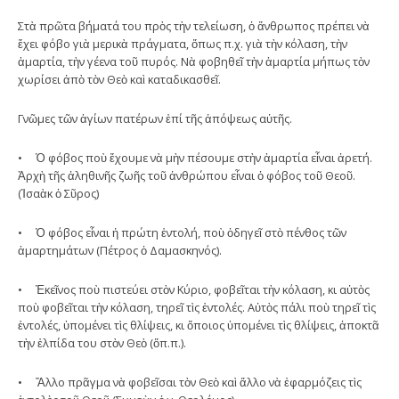
Στὰ πρῶτα βήματά του πρὸς τὴν τελείωση, ὁ ἄνθρωπος πρέπει νὰ
ἔχει φόβο γιὰ μερικὰ πράγματα, ὅπως π.χ. γιὰ τὴν κόλαση, τὴν
ἁμαρτία, τὴν γέενα τοῦ πυρός. Νὰ φοβηθεῖ τὴν ἁμαρτία μήπως τὸν
χωρίσει ἀπὸ τὸν Θεὸ καὶ καταδικασθεῖ.
Γνῶμες τῶν ἁγίων πατέρων ἐπί τῆς ἀπόψεως αὐτῆς.
• Ὁ φόβος ποὺ ἔχουμε νὰ μὴν πέσουμε στὴν ἁμαρτία εἶναι ἀρετή.
Ἀρχὴ τῆς ἀληθινῆς ζωῆς τοῦ ἀνθρώπου εἶναι ὁ φόβος τοῦ Θεοῦ.
(Ἰσαὰκ ὁ Σῦρος)
• Ὁ φόβος εἶναι ἡ πρώτη ἐντολή, ποὺ ὁδηγεῖ στὸ πένθος τῶν
ἁμαρτημάτων (Πέτρος ὁ Δαμασκηνός).
• Ἐκεῖνος ποὺ πιστεύει στὸν Κύριο, φοβεῖται τὴν κόλαση, κι αὐτὸς
ποὺ φοβεῖται τὴν κόλαση, τηρεῖ τὶς ἐντολές. Αὐτὸς πάλι ποὺ τηρεῖ τὶς
ἐντολές, ὑπομένει τὶς θλίψεις, κι ὅποιος ὑπομένει τὶς θλίψεις, ἀποκτᾶ
τὴν ἐλπίδα του στὸν Θεὸ (ὅπ.π.).
• Ἄλλο πρᾶγμα νὰ φοβεῖσαι τὸν Θεὸ καὶ ἄλλο νὰ ἐφαρμόζεις τὶς