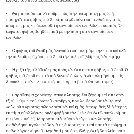
ἐντολὲς τοῦ Θεοῦ (Συμεὼν ὁ ν. Θεολόγος).
• Θὰ μπορούσαμε νὰ ποῦμε πὼς στὴν πνευματική μας ζωὴ
προηγεῖται ὁ φόβος τοῦ Θεοῦ, ποὺ μᾶς κάνει νὰ πενθοῦμε γιὰ τὶς
ἁμαρτίες μας καὶ ἀκολουθεῖ ἡ ἐργασία τῶν ἐντολῶν ὡς καρπός. Ὁ
ἔμφυτος φόβος βοηθάει μαζὶ μὲ τὴν πίστη στὴν ἐργασία τῶν
ἐντολῶν.
• Ὁ φόβος τοῦ Θεοῦ μᾶς ἀναγκάζει νὰ πολεμᾶμε τὴν κακία καὶ ἐνῶ
τὴν πολεμᾶμε, ἡ χάρη τοῦ Θεοῦ τὴν πολεμεῖ (Μᾶρκος ὁ Ἀσκητής).
• Ἡ ρίζα τῆς εὐλάβειάς μας πρὸς τὸν Θεὸ εἶναι ὁ φόβος τοῦ Θεοῦ. Ὁ
φόβος τοῦ Θεοῦ εἶναι τὸ πιὸ δυνατὸ ὅπλο γιὰ νὰ πολεμήσουμε τὶς
δυσκολίες στὴν πνευματική μας πορεία (Ἰω. ὁ Χρυσόστομος).
• Παράδειγμα χαρακτηριστικὸ ὁ ληστής. Ὅλοι ξέρουμε τί εἶπε στὸν
ἐξ εὐωνύμων τοῦ Χριστοῦ κακοῦργο, πού λοιδοροῦσε τὸν Χριστό:
«οὐχὶ σὺ ὁ Χριστός; σῶσον σεαυτὸν καὶ ἡμᾶς. Ἀποκριθεὶς δὲ ὁ ἕτερος
ἐπετίμα αὐτῶ λέγων• οὐδὲ φοβῇ σὺ τὸν Θεόν, ὅτι ἐν τῷ αὐτῶ κρίματι
εἶ;» (Λουκ. κγ´ 29). Μπροστὰ στὸν Κύριο ὁ εὐγνώμων ληστὴς
αἰσθάνθηκε μεγάλο φόβο γιὰ τὶς ἁμαρτίες του καὶ εἶπε τὰ περίφημα
ἐκεῖνα λόγια• «Ἰησοῦ, μνήσθητί μου ὅταν ἔλθῃς ἐν τὴ βασιλεία σου»