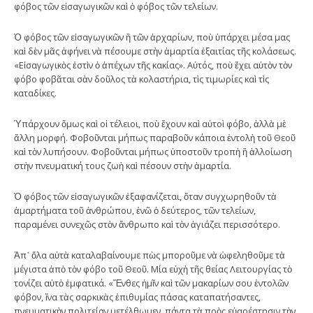
φόβος τῶν εἰσαγωγικῶν καὶ ὁ φόβος τῶν τελείων.
Ὁ φόβος τῶν εἰσαγωγικῶν ἢ τῶν ἀρχαρίων, ποὺ ὑπάρχει μέσα μας
καὶ δὲν μᾶς ἀφήνει νὰ πέσουμε στὴν ἁμαρτία ἐξαιτίας τῆς κολάσεως.
«Εἰσαγωγικὸς ἐστὶν ὁ ἀπέχων τῆς κακίας». Αὐτός, ποὺ ἔχει αὐτὸν τὸν
φόβο φοβᾶται σὰν δοῦλος τὰ κολαστήρια, τὶς τιμωρίες καὶ τὶς
καταδίκες.
Ὑπάρχουν ὅμως καὶ οἱ τέλειοι, ποὺ ἔχουν καὶ αὐτοὶ φόβο, ἀλλὰ μὲ
ἄλλη μορφή. Φοβοῦνται μήπως παραβοῦν κάποια ἐντολὴ τοῦ Θεοῦ
καὶ τὸν λυπήσουν. Φοβοῦνται μήπως ὑποστοῦν τροπὴ ἢ ἀλλοίωση
στὴν πνευματική τους ζωὴ καὶ πέσουν στὴν ἁμαρτία.
Ὁ φόβος τῶν εἰσαγωγικῶν ἐξαφανίζεται, ὅταν συγχωρηθοῦν τὰ
ἁμαρτήματα τοῦ ἀνθρώπου, ἐνῶ ὁ δεύτερος, τῶν τελείων,
παραμένει συνεχῶς στὸν ἄνθρωπο καὶ τὸν ἁγιάζει περισσότερο.
Ἀπ᾿ ὅλα αὐτὰ καταλαβαίνουμε πὼς μποροῦμε νὰ ὠφεληθοῦμε τὰ
μέγιστα ἀπὸ τὸν φόβο τοῦ Θεοῦ. Μία εὐχὴ τῆς θείας Λειτουργίας τὸ
τονίζει αὐτὸ ἐμφατικά. «Ἔνθες ἡμῖν καὶ τῶν μακαρίων σου ἐντολῶν
φόβον, ἵνα τὰς σαρκικὰς ἐπιθυμίας πάσας καταπατήσαντες,
πνευματικὴν πολιτείαν μετέλθωμεν, πάντα τὰ πρὸς εὐαρέστησιν τὴν