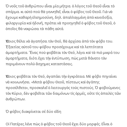
Ὁ νοῦς τοῦ ἀνθρώπου εἶναι μία μήτρα. ὁ λόγος τοῦ Θεοῦ εἶναι τὸ
σπέρμα. κι αὐτὸ ποὺ θὰ γεννηθεῖ, εἶναι ὁ φόβος τοῦ Θεοῦ. Γιὰ νὰ
ἔχουμε καθαρὴ ἐλεημοσύνη, δηλ. ἀπαλλαγμένη ἀπὸ κενοδοξία,
φιλαργυρία καὶ ἡδονή, πρέπει νὰ προηγηθεῖ ὁ φόβος τοῦ Θεοῦ, ὁ
ὁποῖος θὰ νεκρώσει τὰ πάθη αὐτά.
Ὅποιος θέλει νὰ ἀγαπήσει τὸν Θεό, θὰ ἀρχίσει ἀπὸ τὸν φόβο του.
Ἐξαιτίας αὐτοῦ του φόβου προσέχουμε καὶ τὰ λεπτότατα
ἁμαρτήματα. Ἕνας ποὺ φοβᾶται τὸν Θεό, λέγει καὶ τὰ πιὸ μικρά του
ἁμαρτήματα, διότι ἔχει τὴν ἐντύπωση, πὼς μετὰ θάνατο τὸν
περιμένουν πολὺ ἄσχημες καταστάσεις.
Ὅποιος φοβᾶται τὸν Θεό, ἀγαπάει τὴν ἐγκράτεια. Μὲ φόβο πηγαίνει
νὰ κοινωνήσει. «Μετὰ φόβου Θεοῦ, πίστεως καὶ ἀγάπης
προσέλθετε», προσκαλεῖ ὁ λειτουργὸς τοὺς πιστούς. Ὁ φοβούμενος
τὸν Κύριο, δὲν φοβεῖται τῶν δαιμόνων τὶς ὁρμές, οὔτε τὶς ἀπειλὲς τῶν
ἀνθρώπων.
Ὁ φόβος διακρίνεται σέ δύο εἴδη
Οἱ Πατέρες λένε πὼς ὁ φόβος τοῦ Θεοῦ ἔχει δύο μορφές. Εἶναι ὁ