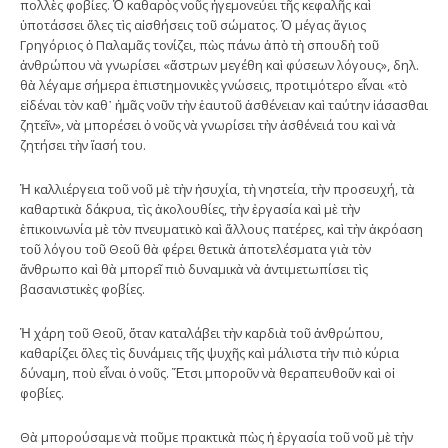
πολλὲς φοβίες. Ὁ καθαρὸς νοῦς ἡγεμονεύει τῆς κεφαλῆς καὶ
ὑποτάσσει ὅλες τὶς αἰσθήσεις τοῦ σώματος. Ὁ μέγας ἅγιος
Γρηγόριος ὁ Παλαμᾶς τονίζει, πὼς πάνω ἀπὸ τὴ σπουδὴ τοῦ
ἀνθρώπου νὰ γνωρίσει «ἄστρων μεγέθη καὶ φύσεων λόγους», δηλ.
θὰ λέγαμε σήμερα ἐπιστημονικὲς γνώσεις, προτιμότερο εἶναι «τὸ
εἰδέναι τὸν καθ᾿ ἡμᾶς νοῦν τὴν ἑαυτοῦ ἀσθένειαν καὶ ταύτην ἰάσασθαι
ζητεῖν», νὰ μπορέσει ὁ νοῦς νὰ γνωρίσει τὴν ἀσθένειά του καὶ νὰ
ζητήσει τὴν ἴασή του.
Ἡ καλλιέργεια τοῦ νοῦ μὲ τὴν ἡσυχία, τὴ νηστεία, τὴν προσευχή, τὰ
καθαρτικὰ δάκρυα, τὶς ἀκολουθίες, τὴν ἐργασία καὶ μὲ τὴν
ἐπικοινωνία μὲ τὸν πνευματικὸ καὶ ἄλλους πατέρες, καὶ τὴν ἀκρόαση
τοῦ λόγου τοῦ Θεοῦ θὰ φέρει θετικὰ ἀποτελέσματα γιὰ τὸν
ἄνθρωπο καὶ θὰ μπορεῖ πιὸ δυναμικὰ νὰ ἀντιμετωπίσει τὶς
βασανιστικὲς φοβίες.
Ἡ χάρη τοῦ Θεοῦ, ὅταν καταλάβει τὴν καρδιὰ τοῦ ἀνθρώπου,
καθαρίζει ὅλες τὶς δυνάμεις τῆς ψυχῆς καὶ μάλιστα τὴν πιὸ κύρια
δύναμη, ποὺ εἶναι ὁ νοῦς. Ἔτσι μποροῦν νὰ θεραπευθοῦν καὶ οἱ
φοβίες.
Θὰ μπορούσαμε νὰ ποῦμε πρακτικὰ πὼς ἡ ἐργασία τοῦ νοῦ μὲ τὴν