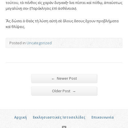
τούτου, τὸ πένθος εἰς χαρὰν διηνεκῆ• ἵνα πίστει καὶ πόθῳ, ἀπαύστως
μεγαλύνῃ σε» (Παράκλησις ἐπὶ ἀσθένειαν).
Ἂς δώσει ὁ Θεὸς τὴ λύση αὐτὴ σὲ ὅλους ὅσους ἔχουν προβλήματα
καὶ θλίψεις.
Posted in
Uncategorized
←
Newer Post
→
Older Post
Αρχική
Εκκλησιαστικές Ιστοσελίδες
Επικοινωνία