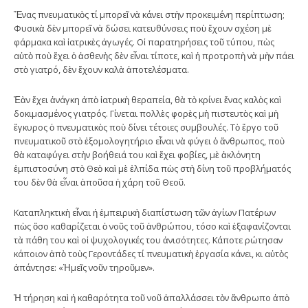
Ἕνας πνευματικὸς τί μπορεῖ νὰ κάνει στὴν προκειμένη περίπτωση;
Φυσικὰ δὲν μπορεῖ νὰ δώσει κατευθύνσεις ποὺ ἔχουν σχέση μὲ
φάρμακα καὶ ἰατρικὲς ἀγωγές. Οἱ παρατηρήσεις τοῦ τύπου, πὼς
αὐτὸ ποὺ ἔχει ὁ ἀσθενὴς δὲν εἶναι τίποτε, καὶ ἡ προτροπὴ νὰ μὴν πάει
στὸ γιατρό, δὲν ἔχουν καλὰ ἀποτελέσματα.
Ἐὰν ἔχει ἀνάγκη ἀπὸ ἰατρικὴ θεραπεία, θὰ τὸ κρίνει ἕνας καλὸς καὶ
δοκιμασμένος γιατρός. Γίνεται πολλὲς φορὲς μὴ πιστευτὸς καὶ μὴ
ἔγκυρος ὁ πνευματικὸς ποὺ δίνει τέτοιες συμβουλές. Τὸ ἔργο τοῦ
πνευματικοῦ στὸ ἐξομολογητήριο εἶναι νὰ φύγει ὁ ἄνθρωπος, ποὺ
θὰ καταφύγει στὴν βοήθειά του καὶ ἔχει φοβίες, μὲ ἀκλόνητη
ἐμπιστοσύνη στὸ Θεὸ καὶ μὲ ἐλπίδα πὼς στὴ δίνη τοῦ προβλήματός
του δὲν θὰ εἶναι ἀποῦσα ἡ χάρη τοῦ Θεοῦ.
Καταπληκτικὴ εἶναι ἡ ἐμπειρικὴ διαπίστωση τῶν ἁγίων Πατέρων
πὼς ὅσο καθαρίζεται ὁ νοῦς τοῦ ἀνθρώπου, τόσο καὶ ἐξαφανίζονται
τὰ πάθη του καὶ οἱ ψυχολογικές του ἀνισότητες. Κάποτε ρώτησαν
κάποιον ἀπὸ τοὺς Γεροντάδες τί πνευματικὴ ἐργασία κάνει, κι αὐτὸς
ἀπάντησε: «Ἡμεῖς νοῦν τηροῦμεν».
Ἡ τήρηση καὶ ἡ καθαρότητα τοῦ νοῦ ἀπαλλάσσει τὸν ἄνθρωπο ἀπὸ