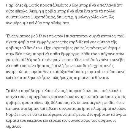
Παρ᾿ ὅλες ὅμως τὶς προσπάθειές του δὲν μπορεῖ νὰ ἀπαλλαγεῖ ἀπ᾿
αὐτὸ εὔκολα. Ἀκόμη ἡ φοβία μπορεῖ νὰ εἶναι ἕνα ἀπὸ τὰ πολλὰ
συμπτώματα ψυχοπάθειας, ὅπως π.χ. ἡ μελαγχολία κ.λπ. Ἂς
ἀναφέρουμε καὶ δύο παραδείγματα.
Ἕνας γιατρὸς μοῦ ἔλεγε πὼς τὸν ἐπισκεπτόταν συχνὰ κάποιος, ποὺ
εἶχε τὴ φοβία τοῦ ἐμφράγματος τῆς καρδιᾶς καὶ γενικώτερα τῆς
φοβίας τοῦ θανάτου. Εἶχε καχυποψίες γιὰ τοὺς πάντες καὶ ἔτρεμε
στὴν ἰδέα πὼς μπορεῖ νὰ πάθει ἔμφραγμα. Κάθε τόσο πήγαινε στὸν
γιατρὸ καὶ ἐξέφραζε τὶς ἀνησυχίες του. Ὅταν μετὰ ἀπὸ χρόνια συνέβη
νὰ πάθει καρκίνο ἥπατος, ἐπειδὴ ἦταν συνειδητὸς χριστιανός,
ἀντιμετώπισε τὴν ἀσθένεια μὲ ἀξιοθαύμαστη καρτερία καὶ ὑπομονὴ
καὶ τὸ καταπληκτικὸ ἦταν, πὼς ἥσυχος περίμενε τὸ θάνατο.
Τὸ ἄλλο παράδειγμα. Καπετάνιος ἐμπορικοῦ πλοίου, ποὺ διέπλεε
συχνά τούς ταραγμένους ὠκεανοὺς καὶ ἀντιμετώπιζε μὲ ἐπιτυχία τὶς
φοβερὲς φουρτοῦνες τῆς θάλασσας, τὸν ἔπιανε μεγάλη φοβία, ὅταν
ἔμπαινε στὸ λιμάνι καὶ ἔβλεπε συνωστισμὸ (μποτιλιάρισμα) πλοίων.
Νόμιζε πὼς δὲ θὰ τὰ κατάφερνε νὰ μπεῖ μέσα. Δὲν φοβόταν τὰ ἄγρια
κύματα τοῦ ὠκεανοῦ καὶ ἔτρεμε τὸν συνωστισμὸ τοῦ ἀσφαλοῦς
λιμανιοῦ.