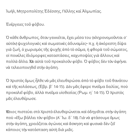
Ἰωὴλ, Μητροπολίτης Ἐδέσσης, Πέλλης καί Ἀλμωπίας.
Ἐνέργειες τοῦ φόβου.
Ὁ κάθε ἄνθρωπος, ὅταν γεννιέται, ἔχει μέσα του (κληρονομοῦνται σ᾿
αὐτὸν) ψυχολογικὲς καὶ σωματικὲς ἀδυναμίες• π.χ. ἡ ἀκόρεστη δίψα
γιὰ ζωή, ὁ χωρισμὸς τῆς ψυχῆς ἀπὸ τὸ σῶμα, ἡ φθορὰ τοῦ σώματος,
οἱ ποικίλες ἰδιόμορφες καταστάσεις, καχυποψίες γιὰ ἄλλους καὶ
πολλὰ ἄλλα. Ὅλα αὐτὰ τοῦ προκαλοῦν φόβο. Ὁ φόβος δὲν τὸν ἀφήνει
νὰ τελειοποιηθεῖ στὴν ἀγάπη.
Ὁ Χριστὸς ὅμως ἦλθε νὰ μᾶς ἐλευθερώσει ἀπὸ τὸ φόβο τοῦ θανάτου
καὶ τῆς κολάσεως, (Ἑβρ. β´ 14-15). Δὲν μᾶς ἔφερε πνεῦμα δειλίας, ποὺ
προκαλεῖ φόβο, ἀλλὰ πνεῦμα υἱοθεσίας (Ῥωμ. η´ 14-15). Ὁ Χριστὸς
μᾶς ἐλευθέρωσε.
Ὅποιος πιστεύει στὸ Χριστὸ ἐλευθερώνεται καὶ ὁδηγεῖται στὴν ἀγάπη
ποὺ «ἔξω βάλλει τὸν φόβο» (Α´ Ἰω. δ´ 18). Γιὰ νὰ φτάσουμε ὅμως
στὴν ἀγάπη, χρειάζεται ἀγώνας καὶ ἄσκηση καὶ φυσικὰ δὲν ζεῖ
κάποιος τὴν κατάσταση αὐτὴ διὰ μιᾶς.