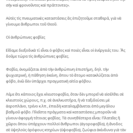
σὴν καὶ φρονοῦντες καὶ πράττοντες».
Αὐτὲς τὶς πνευματικὲς καταστάσεις ἂς ἐπιζητοῦμε σταθερά, γιὰ νὰ
γίνουμε ἄνθρωποι τοῦ Θεοῦ.
Οἱ ἀνθρώπινες φοβίες
Εἴδαμε διεξοδικὰ τί εἶναι ὁ φόβος καὶ ποιὲς εἶναι οἱ ἐνέργειές του. Ἂς
δοῦμε τώρα τὶς ἀνθρώπινες φοβίες.
Φοβία, ὀνομάζεται ἀπὸ τὴν ἀνθρώπινη ἐπιστήμη, δηλ. τὴν
ψυχιατρική, ἡ πάθηση ἐκείνη, ὅπου τὸ ἄτομο κατακλύζεται ἀπὸ
φόβο, ἐνῶ δὲν ὑπάρχει πραγματικὴ αἰτία φόβου.
Λέμε ὅτι κάποιος ἔχει κλειστοφοβία, ὅταν δὲν μπορεῖ νὰ εἰσέλθει σὲ
κλειστοὺς χώρους, π.χ. σὲ ἀνελκυστήρα, ἢ νὰ ταξιδεύσει μὲ
ἀεροπλάνο, τρένο κ.λπ., ἐπειδὴ καταλαμβάνεται ἀπὸ μεγάλου
βαθμοῦ φόβο. Πλεῖστα πράγματα καὶ καταστάσεις μποροῦν νὰ
γίνουν ἀφορμὴ τέτοιας φοβίας. Τὰ συνηθέστερα εἶναι: Πλατεῖες ἢ
χῶροι ὅπου ὑπάρχουν πολλοὶ ἄνθρωποι (ἀγοροφοβία), ἡ ἄνοδος
σὲ ὑψηλοὺς ὀρόφους κτηρίων (ὑψοφοβία), ζωύφια ἀκίνδυνα γιὰ τὸν