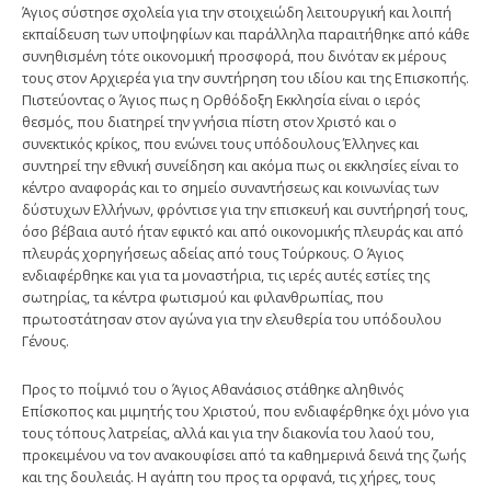
Άγιος σύστησε σχολεία για την στοιχειώδη λειτουργική και λοιπή
εκπαίδευση των υποψηφίων και παράλληλα παραιτήθηκε από κάθε
συνηθισμένη τότε οικονομική προσφορά, που δινόταν εκ μέρους
τους στον Αρχιερέα για την συντήρηση του ιδίου και της Επισκοπής.
Πιστεύοντας ο Άγιος πως η Ορθόδοξη Εκκλησία είναι ο ιερός
θεσμός, που διατηρεί την γνήσια πίστη στον Χριστό και ο
συνεκτικός κρίκος, που ενώνει τους υπόδουλους Έλληνες και
συντηρεί την εθνική συνείδηση και ακόμα πως οι εκκλησίες είναι το
κέντρο αναφοράς και το σημείο συναντήσεως και κοινωνίας των
δύστυχων Ελλήνων, φρόντισε για την επισκευή και συντήρησή τους,
όσο βέβαια αυτό ήταν εφικτό και από οικονομικής πλευράς και από
πλευράς χορηγήσεως αδείας από τους Τούρκους. Ο Άγιος
ενδιαφέρθηκε και για τα μοναστήρια, τις ιερές αυτές εστίες της
σωτηρίας, τα κέντρα φωτισμού και φιλανθρωπίας, που
πρωτοστάτησαν στον αγώνα για την ελευθερία του υπόδουλου
Γένους.
Προς το ποίμνιό του ο Άγιος Αθανάσιος στάθηκε αληθινός
Επίσκοπος και μιμητής του Χριστού, που ενδιαφέρθηκε όχι μόνο για
τους τόπους λατρείας, αλλά και για την διακονία του λαού του,
προκειμένου να τον ανακουφίσει από τα καθημερινά δεινά της ζωής
και της δουλειάς. Η αγάπη του προς τα ορφανά, τις χήρες, τους