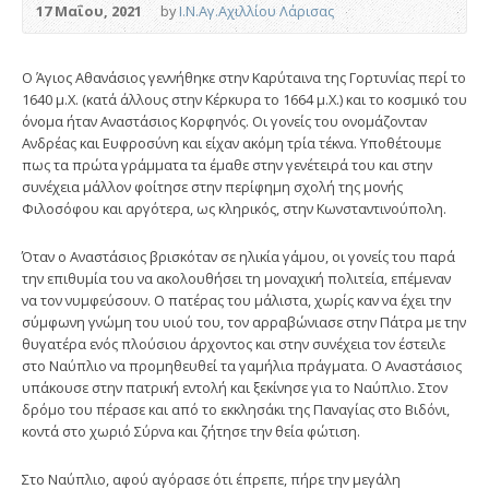
17 Μαΐου, 2021
by
Ι.Ν.Αγ.Αχιλλίου Λάρισας
Ο Άγιος Αθανάσιος γεννήθηκε στην Καρύταινα της Γορτυνίας περί το
1640 μ.Χ. (κατά άλλους στην Κέρκυρα το 1664 μ.Χ.) και το κοσμικό του
όνομα ήταν Αναστάσιος Κορφηνός. Οι γονείς του ονομάζονταν
Ανδρέας και Ευφροσύνη και είχαν ακόμη τρία τέκνα. Υποθέτουμε
πως τα πρώτα γράμματα τα έμαθε στην γενέτειρά του και στην
συνέχεια μάλλον φοίτησε στην περίφημη σχολή της μονής
Φιλοσόφου και αργότερα, ως κληρικός, στην Κωνσταντινούπολη.
Όταν ο Αναστάσιος βρισκόταν σε ηλικία γάμου, οι γονείς του παρά
την επιθυμία του να ακολουθήσει τη μοναχική πολιτεία, επέμεναν
να τον νυμφεύσουν. Ο πατέρας του μάλιστα, χωρίς καν να έχει την
σύμφωνη γνώμη του υιού του, τον αρραβώνιασε στην Πάτρα με την
θυγατέρα ενός πλούσιου άρχοντος και στην συνέχεια τον έστειλε
στο Ναύπλιο να προμηθευθεί τα γαμήλια πράγματα. Ο Αναστάσιος
υπάκουσε στην πατρική εντολή και ξεκίνησε για το Ναύπλιο. Στον
δρόμο του πέρασε και από το εκκλησάκι της Παναγίας στο Βιδόνι,
κοντά στο χωριό Σύρνα και ζήτησε την θεία φώτιση.
Στο Ναύπλιο, αφού αγόρασε ότι έπρεπε, πήρε την μεγάλη