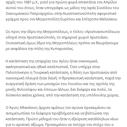
αρχές του 1681 μ.Χ., γιατί για πρώτη φορά απαντάται τον Απρίλιο
αυτού του έτους, όταν υπογράφει ως μέλος της Ιεράς Συνόδου του
Οικουμενικού Πατριαρχείου στην Κωνσταντινούπολη αφοριστικό
γράμμα προς τον Μητροπολίτη Ευρίπου και Επίτροπο Μελενίκου.
Ως προς την έδρα της Μητροπόλεως, ο τίτλος «Χριστιανουπόλεως»
οδηγεί στην Χριστιανούπολη, το σημερινό χωριό Χριστιάνοι.
Ουσιαστική όμως έδρα της Μητροπόλεως πρέπει να θεωρήσουμε
με ασφάλεια την πόλη της Κυπαρισσίας.
Η κατάσταση της επαρχίας του Αγίου ήταν οικονομικά,
εκκλησιαστικά και ηθικά απελπιστική. Όσο υπήρχε στην
Πελοπόννησο η Τουρκική κατάσταση, η θέση των Χριστιανών από
οικονομική πλευρά ήταν δεινή. Η θρησκευτική κατάσταση, παρά την
ευεργετική δράση των μοναχών του Λουσίου και της σχολής της
μονής Φιλοσόφου και όποιων άλλων, δεν διέφερε και πολύ, τα
δύσκολα εκείνα χρόνια, από την κατάσταση της υπόδουλης χώρας.
Ο Άγιος Αθανάσιος άρχισε αμέσως τον αγώνα προκειμένου να
αντιμετωπίσει τα διάφορα προβλήματα και να βελτιώσει την
κατάσταση. Πρώτο μέλημά του ήταν η εξεύρεση κατάλληλων νέων
για τι ιερατικό αξίωμα. Προκειμένου να πετύχει τον στόχο του ο