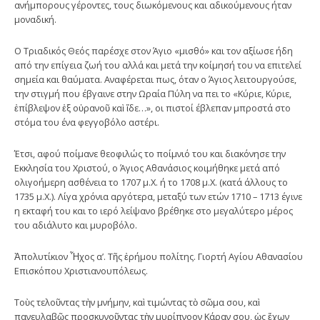
ανήμπορους γέροντες, τους διωκόμενους και αδικούμενους ήταν
μοναδική.
Ο Τριαδικός Θεός παρέσχε στον Άγιο «μισθό» και τον αξίωσε ήδη
από την επίγεια ζωή του αλλά και μετά την κοίμησή του να επιτελεί
σημεία και θαύματα. Αναφέρεται πως, όταν ο Άγιος λειτουργούσε,
την στιγμή που έβγαινε στην Ωραία Πύλη να πει το «Κύριε, Κύριε,
ἐπίβλεψον ἐξ οὐρανοῦ καὶ ἴδε…», οι πιστοί έβλεπαν μπροστά στο
στόμα του ένα φεγγοβόλο αστέρι.
Έτσι, αφού ποίμανε θεοφιλώς το ποίμνιό του και διακόνησε την
Εκκλησία του Χριστού, ο Άγιος Αθανάσιος κοιμήθηκε μετά από
ολιγοήμερη ασθένεια το 1707 μ.Χ. ή το 1708 μ.Χ. (κατά άλλους το
1735 μ.Χ.). Λίγα χρόνια αργότερα, μεταξύ των ετών 1710 – 1713 έγινε
η εκταφή του και το ιερό λείψανο βρέθηκε στο μεγαλύτερο μέρος
του αδιάλυτο και μυροβόλο.
Ἀπολυτίκιον Ἦχος α’. Τῆς ἐρήμου πολίτης. Γιορτή Αγίου Αθανασίου
Επισκόπου Χριστιανουπόλεως.
Τοὺς τελοῦντας τὴν μνήμην, καὶ τιμώντας τὸ σῶμα σου, καὶ
πανευλαβῶς προσκυνοῦντας τὴν μυρίπνοον Κάραν σου, ὡς ἔχων