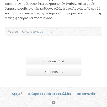
παρρησίαν πρὸς Θεόν, ἱκέτευε Χριστὸν τὸν ἀγαθόν, καὶ ταὶς σαὶς
θερμαὶς πρεσβείαις, τῶν κινδύνων σῷζε, ὦ ἅγιε Ἀθανάσιε. Ἔχων δὲ
καὶ συμπρεσβευτήν, τὸν μέγαν Κυρίου Πρόδρομον, ἔσο ἀοράτως τῆς
Μονῆς, φρουρὸς καὶ προπύργιον.
Posted in
Uncategorized
←
Newer Post
→
Older Post
Αρχική
Εκκλησιαστικές Ιστοσελίδες
Επικοινωνία