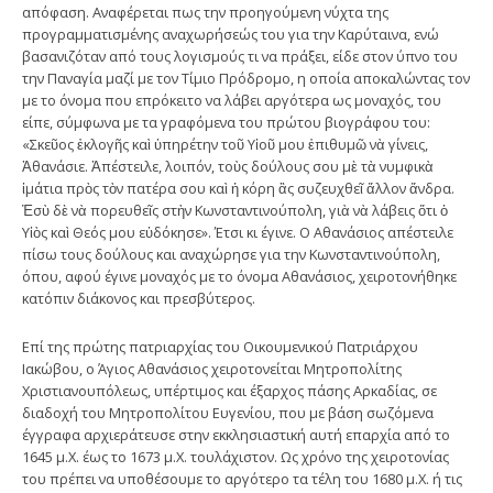
απόφαση. Αναφέρεται πως την προηγούμενη νύχτα της
προγραμματισμένης αναχωρήσεώς του για την Καρύταινα, ενώ
βασανιζόταν από τους λογισμούς τι να πράξει, είδε στον ύπνο του
την Παναγία μαζί με τον Τίμιο Πρόδρομο, η οποία αποκαλώντας τον
με το όνομα που επρόκειτο να λάβει αργότερα ως μοναχός, του
είπε, σύμφωνα με τα γραφόμενα του πρώτου βιογράφου του:
«Σκεῦος ἐκλογῆς καὶ ὑπηρέτην τοῦ Υἱοῦ μου ἐπιθυμῶ νὰ γίνεις,
Ἀθανάσιε. Ἀπέστειλε, λοιπόν, τοὺς δούλους σου μὲ τὰ νυμφικὰ
ἱμάτια πρὸς τὸν πατέρα σου καὶ ἡ κόρη ἂς συζευχθεῖ ἄλλον ἄνδρα.
Ἐσὺ δὲ νὰ πορευθεῖς στὴν Κωνσταντινούπολη, γιὰ νὰ λάβεις ὅτι ὁ
Υἱὸς καὶ Θεός μου εὐδόκησε». Έτσι κι έγινε. Ο Αθανάσιος απέστειλε
πίσω τους δούλους και αναχώρησε για την Κωνσταντινούπολη,
όπου, αφού έγινε μοναχός με το όνομα Αθανάσιος, χειροτονήθηκε
κατόπιν διάκονος και πρεσβύτερος.
Επί της πρώτης πατριαρχίας του Οικουμενικού Πατριάρχου
Ιακώβου, ο Άγιος Αθανάσιος χειροτονείται Μητροπολίτης
Χριστιανουπόλεως, υπέρτιμος και έξαρχος πάσης Αρκαδίας, σε
διαδοχή του Μητροπολίτου Ευγενίου, που με βάση σωζόμενα
έγγραφα αρχιεράτευσε στην εκκλησιαστική αυτή επαρχία από το
1645 μ.Χ. έως το 1673 μ.Χ. τουλάχιστον. Ως χρόνο της χειροτονίας
του πρέπει να υποθέσουμε το αργότερο τα τέλη του 1680 μ.Χ. ή τις