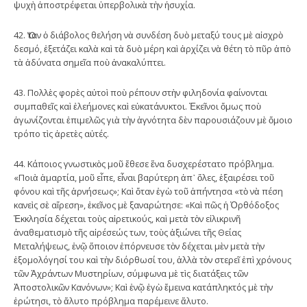
ψυχὴ ἀποστρέφεται ὑπερβολικὰ τὴν ἡσυχία.
42. Ὅταν ὁ διάβολος θελήση νὰ συνδέση δυὸ μεταξύ τους μὲ αἰσχρὸ
δεσμό, ἐξετάζει καλὰ καὶ τὰ δυὸ μέρη καὶ ἀρχίζει νὰ θέτη τὸ πῦρ ἀπὸ
τὰ ἀδύνατα σημεῖα ποὺ ἀνακαλύπτει.
43. Πολλὲς φορὲς αὐτοὶ ποὺ ρέπουν στὴν φιληδονία φαίνονται
συμπαθεῖς καὶ ἐλεήμονες καὶ εὐκατάνυκτοι. Ἐκεῖνοι ὅμως ποὺ
ἀγωνίζονται ἐπιμελῶς γιὰ τὴν ἁγνότητα δὲν παρουσιάζουν μὲ ὅμοιο
τρόπο τὶς ἀρετὲς αὐτές.
44. Κάποιος γνωστικὸς μοῦ ἔθεσε ἕνα δυσχερέστατο πρόβλημα.
«Ποιὰ ἁμαρτία, μοῦ εἶπε, εἶναι βαρύτερη ἀπ᾿ ὅλες, ἑξαιρέσει τοῦ
φόνου καὶ τῆς ἀρνήσεως»; Καὶ ὅταν ἐγὼ τοῦ ἀπήντησα «τὸ νὰ πέση
κανεὶς σὲ αἵρεση», ἐκεῖνος μὲ ξαναρώτησε: «Καὶ πῶς ἡ Ὀρθόδοξος
Ἐκκλησία δέχεται τοὺς αἱρετικούς, καὶ μετὰ τὸν εἰλικρινῆ
ἀναθεματισμὸ τῆς αἱρέσεώς των, τοὺς ἀξιώνει τῆς Θείας
Μεταλήψεως, ἐνῷ ὅποιον ἐπόρνευσε τὸν δέχεται μὲν μετὰ τὴν
ἐξομολόγησί του καὶ τὴν διόρθωσί του, ἀλλὰ τὸν στερεῖ ἐπὶ χρόνους
τῶν Ἀχράντων Μυστηρίων, σύμφωνα μὲ τὶς διατάξεις τῶν
Ἀποστολικῶν Κανόνων»; Καὶ ἐνῷ ἐγὼ ἔμεινα κατάπληκτός μὲ τὴν
ἐρώτησι, τὸ ἄλυτο πρόβλημα παρέμεινε ἄλυτο.