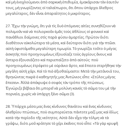
καὶ μὴ ἐνοχλούμενοι ἀπὸ σαρκικὴ ἐπιθυμία, ἐμακάρισαν τὸν ἑαυτόν
τους, μὴ γνωρίζοντες οἱ ταλαίπωροι, ὅτι ὅπου ὑπάρχει ὄλεθρος
μεγαλύτερος, δὲν εἶναι ἀπαραίτητος ὁ μικρότερος.
27. Ἔχω τὴν γνώμη, ὅτι γιὰ τὶς δυὸ ἑπόμενες αἰτίες συνηθίζουν νὰ
πολεμοῦν καὶ νὰ πολιορκοῦν ἐμᾶς τοὺς ἀθλίους οἱ φονικοὶ καὶ
πανάθλιοι δαίμονες στὶς παρὰ φύσιν ἁμαρτίες. Πρώτον διότι
διαθέτουν εὐκολώτερα τὰ μέσα, καὶ δεύτερον διότι γιὰ τὴν πτῶσι
αὐτὴ ὑφιστάμεθα μεγαλύτερη τιμωρία. Τὸ γνωρίζει τοῦτο ὁ μέγας
ἀσκητὴς ποὺ προηγουμένως ἐξουσίαζε τοὺς ἀγρίους ὄνους καὶ
ὕστερα ἐξουσιάζετο καὶ περιεπαίζετο ἀπὸ αὐτούς· ποὺ
προηγουμένως ἐτρέφετο μὲ οὐράνιο ἄρτο, καὶ ἔπειτα στερήθηκε τὴν
μεγάλη αὐτὴ χάρι. Καὶ τὸ πιὸ ἀξιοθαύμαστο: Μετὰ τὴν μετάνοιά του,
θρηνώντας πικρὰ ὁ καθηγητής μας Ἀντώνιος εἶπε: «Στύλος μέγας
ἔπεσεν». Ἀλλὰ ἀπέκρυψε ὁ σοφὸς τὸν τρόπο τῆς πτώσεως.
Ἐγνώριζε βέβαια ὅτι μπορεῖ νὰ μολύνη κανεὶς τὸ σῶμα του μὲ τὴν
πορνεία, χωρὶς νὰ ὑπάρχη ξένο σῶμα (3).
28. Ὑπάρχει μέσα μας ἕνας κίνδυνος θανάτου καὶ ἕνας κίνδυνος
ὀλεθρίου πτώσεως, ποὺ συμπορεύεται πάντοτε μαζί μας καὶ ἰδίως
κατὰ τὴν περίοδο τῆς νεότητος. Αὐτὰ δὲν εἶχα τὴν τόλμη νὰ τὰ
γράψω, διότι μοῦ κράτησε τὸ χέρι ἐκεῖνος ποὺ εἶπε: «Τὰ γὰρ κρυφῆ