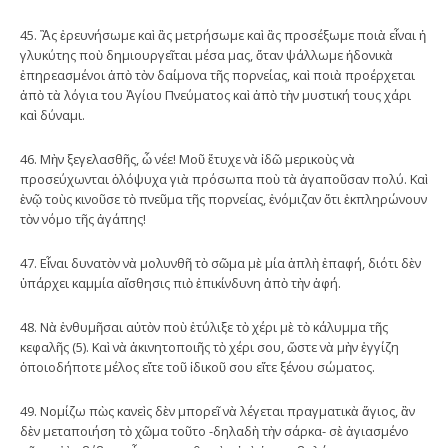
45. Ἂς ἐρευνήσωμε καὶ ἂς μετρήσωμε καὶ ἂς προσέξωμε ποιὰ εἶναι ἡ
γλυκύτης ποὺ δημιουργεῖται μέσα μας, ὅταν ψάλλωμε ἡδονικὰ
ἐπηρεασμένοι ἀπὸ τὸν δαίμονα τῆς πορνείας, καὶ ποιὰ προέρχεται
ἀπὸ τὰ λόγια του Ἁγίου Πνεύματος καὶ ἀπὸ τὴν μυστική τους χάρι
καὶ δύναμι.
46. Μὴν ξεγελασθῆς, ὦ νέε! Μοῦ ἔτυχε νὰ ἰδῶ μερικοὺς νὰ
προσεύχωνται ὁλόψυχα γιὰ πρόσωπα ποὺ τὰ ἀγαποῦσαν πολύ. Καὶ
ἐνῷ τοὺς κινοῦσε τὸ πνεῦμα τῆς πορνείας, ἐνόμιζαν ὅτι ἐκπληρώνουν
τὸν νόμο τῆς ἀγάπης!
47. Εἶναι δυνατὸν νὰ μολυνθῆ τὸ σῶμα μὲ μία ἁπλὴ ἐπαφή, διότι δὲν
ὑπάρχει καμμία αἴσθησις πιὸ ἐπικίνδυνη ἀπὸ τὴν ἁφή.
48. Νὰ ἐνθυμῆσαι αὐτὸν ποὺ ἐτύλιξε τὸ χέρι μὲ τὸ κάλυμμα τῆς
κεφαλῆς (5). Καὶ νὰ ἀκινητοποιῆς τὸ χέρι σου, ὥστε νὰ μὴν ἐγγίζη
ὁποιοδήποτε μέλος εἴτε τοῦ ἰδικοῦ σου εἴτε ξένου σώματος.
49. Νομίζω πὼς κανεὶς δὲν μπορεῖ νὰ λέγεται πραγματικὰ ἅγιος, ἂν
δὲν μεταποιήση τὸ χῶμα τοῦτο -δηλαδὴ τὴν σάρκα- σὲ ἁγιασμένο