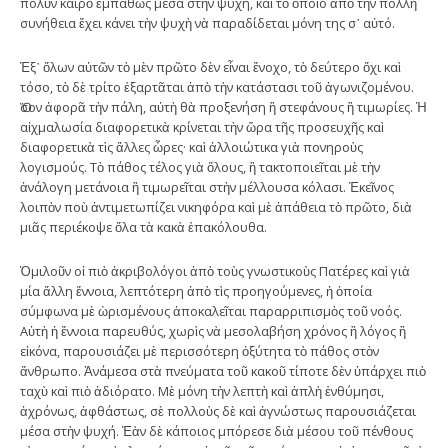
πολὺν καιρὸ ἐμπαθῶς μέσα στὴν ψυχή, καὶ τὸ ὁποῖο ἀπὸ τὴν πολλὴ
συνήθεια ἔχει κάνει τὴν ψυχὴ νὰ παραδίδεται μόνη της σ᾿ αὐτό.
Ἐξ᾿ ὅλων αὐτῶν τὸ μὲν πρῶτο δὲν εἶναι ἔνοχο, τὸ δεύτερο ὄχι καὶ
τόσο, τὸ δὲ τρίτο ἐξαρτᾶται ἀπὸ τὴν κατάστασι τοῦ ἀγωνιζομένου.
Ὅσον ἀφορᾶ τὴν πάλη, αὐτὴ θὰ προξενήση ἢ στεφάνους ἢ τιμωρίες. Ἡ
αἰχμαλωσία διαφορετικὰ κρίνεται τὴν ὥρα τῆς προσευχῆς καὶ
διαφορετικὰ τὶς ἄλλες ὧρες· καὶ ἀλλοιώτικα γιὰ πονηροὺς
λογισμούς. Τὸ πάθος τέλος γιὰ ὅλους, ἢ τακτοποιεῖται μὲ τὴν
ἀνάλογη μετάνοια ἢ τιμωρεῖται στὴν μέλλουσα κόλασι. Ἐκεῖνος
λοιπὸν ποὺ ἀντιμετωπίζει νικηφόρα καὶ μὲ ἀπάθεια τὸ πρῶτο, διὰ
μιᾶς περιέκοψε ὅλα τὰ κακὰ ἐπακόλουθα.
Ὁμιλοῦν οἱ πιὸ ἀκριβολόγοι ἀπὸ τοὺς γνωστικοὺς Πατέρες καὶ γιὰ
μία ἄλλη ἔννοια, λεπτότερη ἀπὸ τὶς προηγούμενες, ἡ ὁποία
σύμφωνα μὲ ὡρισμένους ἀποκαλεῖται παραρριπισμὸς τοῦ νοός.
Αὐτὴ ἡ ἔννοια παρευθύς, χωρὶς νὰ μεσολαβήση χρόνος ἢ λόγος ἢ
εἰκόνα, παρουσιάζει μὲ περισσότερη ὀξύτητα τὸ πάθος στὸν
ἄνθρωπο. Ἀνάμεσα στὰ πνεύματα τοῦ κακοῦ τίποτε δὲν ὑπάρχει πιὸ
ταχὺ καὶ πιὸ ἀδιόρατο. Μὲ μόνη τὴν λεπτὴ καὶ ἁπλὴ ἐνθύμησι,
ἀχρόνως, ἀφθάστως, σὲ πολλοὺς δὲ καὶ ἀγνώστως παρουσιάζεται
μέσα στὴν ψυχή. Ἐὰν δὲ κάποιος μπόρεσε διὰ μέσου τοῦ πένθους