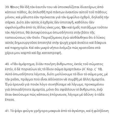
39. Ὅποιος θὰ ἰδῆ τὸν ἑαυτόν του νὰ ὑποσκελίζεται ἰδιαιτέρως ἀπὸ
κάποιο πάθος, ἂς ὁπλισθῆ πρὸ πάντων ἐναντίον αὐτοῦ τοῦ πάθους
μόνον, καὶ μάλιστα ἐὰν πρόκειται γιὰ τὸν ἐμφύλιο ἐχθρό, δηλαδὴ τὴν
σάρκα. Διότι ἐὰν αὐτὸς ὁ ἐχθρὸς δὲν ὑποταγῆ, καθόλου δὲν
ὠφελούμεθα ἀπὸ τὶς ἄλλες νίκες μας. Ὅταν καὶ ἐμεῖς πατάξωμε τοῦτον
τὸν Αἰγύπτιο, θὰ ἀντικρύσουμε ὁπωσδήποτε στὴν βάτο τῆς
ταπεινώσεως τὸν Θεόν. Πειραζόμενος ἐγὼ αἰσθάνθηκα ὅτι ὁ λύκος
αὐτὸς δημιουργοῦσε ἀπατηλὰ στὴν ψυχὴ χαρὰ ἀναίτιο καὶ δάκρυα
καὶ παρηγορία. Καὶ σὰν μικρὸ νήπιο ἐνόμιζα πὼς κρατοῦσα στὰ
χέρια μου καρπὸ καὶ ὄχι καταστροφή.
40. «Πᾶν ἁμάρτημα, ὃ ἐὰν ποιήση ἄνθρωπος, ἐκτὸς τοῦ σώματος
ἐστίν, ὁ δὲ πορνεύων εἰς τὸ ἴδιον σῶμα ἁμαρτάνει» (Α´ Κορ. ς´ 18).
Αὐτὸ ὁπωσδήποτε λέγεται, διότι μολύνουμε τὸ ἴδιο τὸ σῶμα μας, μὲ
τὴν ρεῦσι, πράγμα ποὺ εἶναι ἀδύνατον νὰ συμβῆ μὲ ἄλλη ἁμαρτία.
Ἐγὼ ἐρευνῶ γιὰ ποιὸν λόγο συνηθίσαμε νὰ λέγωμε, προκειμένου
γιὰ ὁποιαδήποτε ἁμαρτία, μόνο ὅτι σφάλλουν οἱ ἄνθρωποι, ἐνῷ
ὅταν ἀκούσωμε πὼς κάποιος ἐπόρνευσε, λέγομε μὲ ὀδύνη: ὁ τάδε
ἔπεσε.
41. Τὸ ψάρι φεύγει γρήγορα μακρυὰ ἀπὸ τὸ ἀγκίστρι, καὶ ἡ φιλήδονη