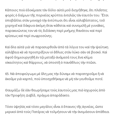
Κάποιος ποὺ ἐδοκίμασε τὸν δόλο αὐτὸ μοῦ διηγήθηκε, ὅτι πλεῖστες
φορὲς ὁ δαίμων τῆς πορνείας κρύπτει ἐντελῶς τὸν ἑαυτόν του. Ἔτσι
ὑποβάλλει στὸν μοναχὸ τὴν ἐντύπωσι ὅτι εἶναι εὐλαβέστατος, τοῦ
χορηγεῖ καὶ δάκρυα ἀκόμη ὅταν κάθεται καὶ συνομιλῆ μὲ γυναῖκες,
παρακινώντας τον νὰ τὶς διδάσκη περὶ μνήμης θανάτου καὶ περὶ
κρίσεως καὶ περὶ σωφροσύνης.
Καὶ ὅλα αὐτὰ γιὰ νὰ παρασυρθοῦν ἀπὸ τὰ λόγια του καὶ τὴν ψεύτικη
εὐλάβεια κὰ νὰ προστρέξουν οἱ ἄθλιες στὸν λύκο σὰν σὲ βοσκό. Καὶ
ἀφοῦ δημιουργηθῆ ἐν τῷ μεταξὺ ἀνάμεσά τους ἕνα κλίμα
οἰκειότητος καὶ θάρρους, νὰ ὑποστῆ ὁ πανάθλιος τὴν πτῶσι.
65. Νὰ ἀποφεύγωμε μὲ ὅλη μας τὴν δύναμι νὰ παρατηροῦμε ἢ νὰ
ἀκοῦμε γιὰ καρπό, ποὺ ὑποσχεθήκαμε νὰ μὴ τὸν γευθοῦμε ποτέ.
Θαυμάζω δὲ ἐὰν θεωρήσαμε τοὺς ἑαυτούς μας πιὸ ἰσχυροὺς ἀπὸ
τὸν Προφήτη Δαβίδ, πράγμα ἀπαράδεκτο.
Τόσο ὑψηλὸς καὶ τόσο μεγάλος εἶναι ὁ ἔπαινος τῆς ἁγνείας, ὥστε
μερικοὶ ἀπὸ τοὺς Πατέρας νὰ τολμήσουν νὰ τὴν ὀνομάσουν ἀπάθεια.