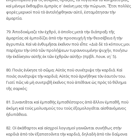
καὶ μένομε ἔκθαμβοι ἐμπρὸς σ᾿ ἐκείνη μας τὴν πώρωσι. Ἔτσι πολλὲς
φορὲς μερικοὶ ποὺ τὸ ἀντελήφθηκαν αὐτό, ἐσταμάτησαν τὴν
ἁμαρτία.
79. Ἀποδοκίμαζε τὸν ἐχθρό, ὁ ὁποῖος μετὰ τὴν διάπραξι τῆς
ἁμαρτίας σὲ ἐμποδίζει ἀπὸ τὴν προσευχὴ ἢ τὴν θεοσέβεια ἢ τὴν
ἀγρυπνία. Καὶ νὰ ἐνθυμῆσαι ἐκεῖνον ποὺ εἶπε: «Διὰ δὲ τὸ κόπους μοι
παρέχειν τὴν ὑπὸ τῶν προλήψεων τυραννουμένην ψυχήν, ποιήσω
τὴν ἐκδίκησιν αὐτῆς ἐκ τῶν ἐχθρῶν αὐτῆς» (πρβλ. Λουκ. ιη´ 5).
80. Ποιὸς ἐνίκησε τὸ σῶμα; Αὐτὸς ποὺ συνέτριψε τὴν καρδιά. Καὶ
ποιὸς συνέτριψε τὴν καρδιά; Αὐτὸς ποὺ ἀρνήθηκε τὸν ἑαυτόν του.
Γιατί πῶς νὰ μὴ συντριβῆ ἐκεῖνος ποὺ ἀπέθανε ὡς πρὸς τὸ θέλημα
τῆς σαρκός;
81. Συναντᾶται καὶ ἐμπαθὴς ἐμπαθέστερος ἀπὸ ἄλλον ἐμπαθῆ, ποὺ
ἀκόμη καὶ τοὺς μολυσμούς του τοὺς ἐξομολογεῖται αἰσθανόμενος
ἡδυπάθεια.
82. Οἱ ἀκάθαρτοι καὶ αἰσχροὶ λογισμοὶ γεννῶνται συνήθως στὴν
καρδιὰ ἀπὸ τὸν ἐξαπατοῦντα τὴν καρδιά, δηλαδὴ ἀπὸ τὸν δαίμονα