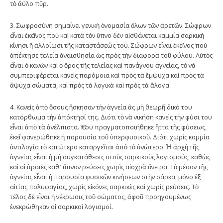
τὸ ἄϋλο πῦρ.
3. Σωφροσύνη σημαίνει γενικὴ ὀνομασία ὅλων τῶν ἀρετῶν. Σώφρων
εἶναι ἐκεῖνος ποὺ καὶ κατὰ τὸν ὕπνο δὲν αἰσθάνεται καμμία σαρκικὴ
κίνησι ἢ ἀλλοίωσι τῆς καταστάσεώς του. Σώφρων εἶναι ἐκεῖνος ποὺ
ἀπέκτησε τελεία ἀναισθησία ὡς πρὸς τὴν διαφορὰ τοῦ φύλου. Αὐτὸς
εἶναι ὁ κανὼν καὶ ὁ ὅρος τῆς τελείας καὶ πανάγνου ἁγνείας, τὸ νὰ
συμπεριφέρεται κανεὶς παρόμοια καὶ πρὸς τὰ ἔμψυχα καὶ πρὸς τὰ
ἄψυχα σώματα, καὶ πρὸς τὰ λογικὰ καὶ πρὸς τὰ ἄλογα.
4. Κανεὶς ἀπὸ ὅσους ἤσκησαν τὴν ἁγνεία ἂς μὴ θεωρῆ δικό του
κατόρθωμα τὴν ἀπόκτησί της. Διότι τὸ νὰ νικήση κανεὶς τὴν φύσι του
εἶναι ἀπὸ τὰ ἀνέλπιστα. Ὅπου πραγματοποιήθηκε ἥττα τῆς φύσεως,
ἐκεῖ φανερώθηκε ἡ παρουσία τοῦ ὑπερφυσικοῦ. Διότι χωρὶς καμμία
ἀντιλογία τὸ κατώτερο καταργεῖται ἀπὸ τὸ ἀνώτερο. Ἡ ἀρχὴ τῆς
ἁγνείας εἶναι ἡ μὴ συγκατάθεσις στοὺς σαρκικοὺς λογισμούς, καθὼς
καὶ οἱ ἀραιὲς καθ᾿ ὕπνον ρεύσεις χωρὶς αἰσχρὰ ὄνειρα. Τὸ μέσον τῆς
ἁγνείας εἶναι ἡ παρουσία φυσικῶν κινήσεων στὴν σάρκα, μόνο ἐξ
αἰτίας πολυφαγίας, χωρὶς εἰκόνες σαρκικὲς καὶ χωρὶς ρεύσεις. Τὸ
τέλος δὲ εἶναι ἡ νέκρωσις τοῦ σώματος, ἀφοῦ προηγουμένως
ἐνεκρώθηκαν οἱ σαρκικοὶ λογισμοί.