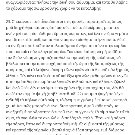
ἀναγνωρίζοντας πλήρως τὴν ἰδική σου ἀδυναμία, καὶ τότε θὰ λάβης
τὸ χάρισμα τῆς σωφροσύνης, χωρὶς νὰ τὸ καταλάβης.
23. Σ᾿ ἐκείνους ποὺ εἶναι ἔκδοτοι στὶς ἡδονὲς παρατηρεῖται, ὅπως
μοῦ διηγήθηκε κάποιος ἀπ᾿ αὐτοὺς ποὺ τὰ ἐδοκίμασε, μετὰ τὴν
ἀνάνηψί του, μία αἴσθησις ἔρωτος σωμάτων, καὶ ἕνα πνεῦμα γεμάτο
ἀναίδεια καὶ ἀπανθρωπιὰ θρονιασμένο αἰσθητὰ στὴν καρδιά. Αὐτὸ
τὸ πνεῦμα προξενεῖ στὸν πολεμούμενο ἄνθρωπο πόνο στὴν καρδιὰ
ποὺ τὸν καίει σὰν φλογερὸ καμίνι. Τὸν κάνει ἐπίσης νὰ μὴ φοβῆται
τὸν Θεόν, νὰ μὴ λογαριάζη καθόλου τὴν μνήμη τῆς κολάσεως, νὰ
βδελύσσεται τὴν προσευχή, καὶ κατὰ τὴν ὥρα τῆς διαπράξεως τῆς
ἁμαρτίας, καὶ τὰ λείψανα ἀκόμη τῶν νεκρῶν νὰ τὰ θεωρῆ σὰν ξηροὺς
λίθους. Τὸν κάνει ἐκτὸς ἑαυτοῦ καὶ ἔξω φρενῶν, μεθυσμένον συνεχῶς
ἀπὸ τὴν ἐπιθυμία σωμάτων λογικῶν ἀνθρώπων καὶ ἀλόγων ζῴων!
Καὶ ἂν ὁ Θεὸς δὲν συντόμευε τὸν χρόνο τῆς κυριαρχίας του, δὲν θὰ
σῳζόταν καμμία ψυχὴ (πρβλ. Ματθ. κδ´ 22)· καμμία ψυχὴ ποὺ ἔχει
ἐνδυθῆ τὸ πήλινο αὐτὸ σῶμα, τὸ ἀναμεμειγμένο μὲ αἷμα καὶ ρυπαρὸ
χυμό. Καὶ πῶς μπορεῖ νὰ εἶναι διαφορετικά, ἀφοῦ κάθε πράγμα
ἀναζητεῖ μὲ σφοδρότητα ὅ,τι τοῦ εἶναι συγγενικό; Τὸ αἷμα ἀναζητεῖ τὸ
αἷμα, τὸ σκουλήκι τὸ σκουλήκι, ὁ πηλὸς τὸν πηλό. Ἔτσι καὶ ἡ σάρκα
τὴν σάρκα, ἔστω καὶ ἂν προσπαθοῦμε ἐμεῖς οἱ βιασταὶ τῆς φύσεως
καὶ ἐρασταὶ τῆς οὐρανίου βασιλείας νὰ ἐξαπατήσουμε μὲ διάφορα