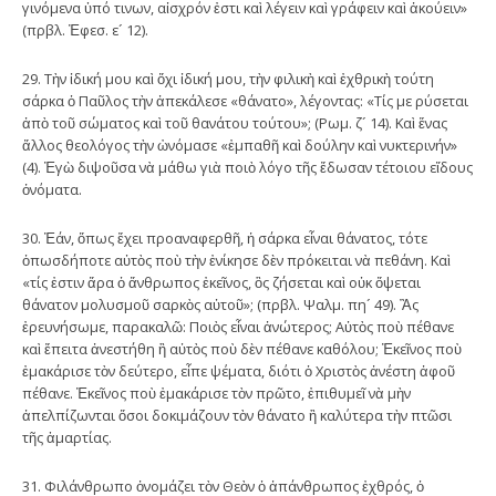
γινόμενα ὑπό τινων, αἰσχρόν ἐστι καὶ λέγειν καὶ γράφειν καὶ ἀκούειν»
(πρβλ. Ἐφεσ. ε´ 12).
29. Τὴν ἰδική μου καὶ ὄχι ἰδική μου, τὴν φιλικὴ καὶ ἐχθρικὴ τούτη
σάρκα ὁ Παῦλος τὴν ἀπεκάλεσε «θάνατο», λέγοντας: «Τίς με ρύσεται
ἀπὸ τοῦ σώματος καὶ τοῦ θανάτου τούτου»; (Ρωμ. ζ´ 14). Καὶ ἕνας
ἄλλος θεολόγος τὴν ὠνόμασε «ἐμπαθῆ καὶ δούλην καὶ νυκτερινήν»
(4). Ἐγὼ διψοῦσα νὰ μάθω γιὰ ποιὸ λόγο τῆς ἔδωσαν τέτοιου εἴδους
ὀνόματα.
30. Ἐάν, ὅπως ἔχει προαναφερθῆ, ἡ σάρκα εἶναι θάνατος, τότε
ὁπωσδήποτε αὐτὸς ποὺ τὴν ἐνίκησε δὲν πρόκειται νὰ πεθάνη. Καὶ
«τίς ἐστιν ἄρα ὁ ἄνθρωπος ἐκεῖνος, ὃς ζήσεται καὶ οὐκ ὄψεται
θάνατον μολυσμοῦ σαρκὸς αὐτοῦ»; (πρβλ. Ψαλμ. πη´ 49). Ἂς
ἐρευνήσωμε, παρακαλῶ: Ποιὸς εἶναι ἀνώτερος; Αὐτὸς ποὺ πέθανε
καὶ ἔπειτα ἀνεστήθη ἢ αὐτὸς ποὺ δὲν πέθανε καθόλου; Ἐκεῖνος ποὺ
ἐμακάρισε τὸν δεύτερο, εἶπε ψέματα, διότι ὁ Χριστὸς ἀνέστη ἀφοῦ
πέθανε. Ἐκεῖνος ποὺ ἐμακάρισε τὸν πρῶτο, ἐπιθυμεῖ νὰ μὴν
ἀπελπίζωνται ὅσοι δοκιμάζουν τὸν θάνατο ἢ καλύτερα τὴν πτῶσι
τῆς ἁμαρτίας.
31. Φιλάνθρωπο ὀνομάζει τὸν Θεὸν ὁ ἀπάνθρωπος ἐχθρός, ὁ