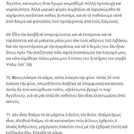
Ἄγγελοι, καὶ κυρίως ὅταν ἔχωμε κοιμηθῆ μὲ πολλὴ προσευχὴ καὶ
νηφαλιότητα. Ἀλλὰ μερικὲς φορὲς συμβαίνει νὰ εὐρισκώμεθα σὲ
εὐχάριστη κατάστασι καθὼς ξυπνοῦμε, καὶ νὰ τὸ παθαίνωμε αὐτὸ
ἀπὸ ὄνειρα καὶ φαντασίες ποὺ προέρχονται ἀπὸ τοὺς δαίμονας.
69. Εἶδα τὸν ἀσεβῆ νὰ ὑπερυψώνεται καὶ νὰ ἐπαίρεται καὶ νὰ
ταράσσεται καὶ νὰ μαίνεται μέσα μου σὰν τοὺς κέδρους τοῦ Λιβάνου.
Καὶ τὸν προσπέρασα μὲ τὴν ἐγκράτεια, καὶ νά! ὁ θυμός του δὲν ἦταν
ὅπως πρίν. Τὸν ἀνεζήτησα πάλι ἀφοῦ ἐταπείνωσα τὸν λογισμό μου,
καὶ οὔτε εὑρέθηκε πλέον μέσα μου ὁ τόπος του ἢ τὸ ἴχνος του (πρβλ.
Ψαλμ. λστ´ 36).
70. Ὅποιος ἐνίκησε τὸ σῶμα, αὐτὸς ἐνίκησε τὴν φύσι. Αὐτὸς δὲ ποὺ
ἐνίκησε τὴν φύσι, ὀπωσδήποτε ἀνέβηκε σὲ ὑπερφυσικὴ κατάστασι.
Αὐτὸς δὲ ποὺ κατώρθωσε τοῦτο, «ἠλάττωται βραχύ τι παρ᾿
Ἀγγέλους», γιὰ νὰ μὴν εἰπῶ ὅτι καθόλου δὲν εἶναι ἐλαττωμένος ἀπὸ
αὐτούς.
71. Δὲν εἶναι θαῦμα τὸ νὰ μάχεται ὁ ἄϋλος τὸν ἄϋλο. Θαῦμα ὅμως
εἶναι, ἀληθινὸ θαῦμα, τὸ νὰ κατανικήση τοὺς ἀΰλους ἐχθροὺς ὁ
ὑλικὸς ἄνθρωπος, μαχόμενος ἐναντίον τους μὲ τὴν ἐχθρικὴ τούτη καὶ
ἐπίβουλη ὕλη, δηλαδὴ τὸ σῶμα.