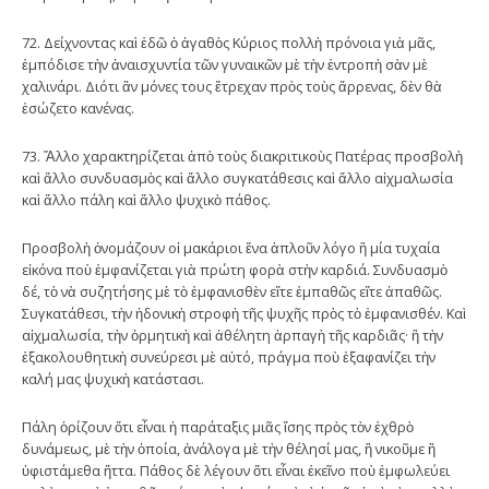
72. Δείχνοντας καὶ ἐδῶ ὁ ἀγαθὸς Κύριος πολλὴ πρόνοια γιὰ μᾶς,
ἐμπόδισε τὴν ἀναισχυντία τῶν γυναικῶν μὲ τὴν ἐντροπὴ σὰν μὲ
χαλινάρι. Διότι ἂν μόνες τους ἔτρεχαν πρὸς τοὺς ἄρρενας, δὲν θὰ
ἐσώζετο κανένας.
73. Ἄλλο χαρακτηρίζεται ἀπὸ τοὺς διακριτικοὺς Πατέρας προσβολὴ
καὶ ἄλλο συνδυασμὸς καὶ ἄλλο συγκατάθεσις καὶ ἄλλο αἰχμαλωσία
καὶ ἄλλο πάλη καὶ ἄλλο ψυχικὸ πάθος.
Προσβολὴ ὀνομάζουν οἱ μακάριοι ἕνα ἁπλοῦν λόγο ἢ μία τυχαία
εἰκόνα ποὺ ἐμφανίζεται γιὰ πρώτη φορὰ στὴν καρδιά. Συνδυασμὸ
δέ, τὸ νὰ συζητήσης μὲ τὸ ἐμφανισθὲν εἴτε ἐμπαθῶς εἴτε ἀπαθῶς.
Συγκατάθεσι, τὴν ἡδονικὴ στροφὴ τῆς ψυχῆς πρὸς τὸ ἐμφανισθέν. Καὶ
αἰχμαλωσία, τὴν ὁρμητικὴ καὶ ἀθέλητη ἁρπαγὴ τῆς καρδιᾶς· ἢ τὴν
ἐξακολουθητικὴ συνεύρεσι μὲ αὐτό, πράγμα ποὺ ἐξαφανίζει τὴν
καλή μας ψυχικὴ κατάστασι.
Πάλη ὁρίζουν ὅτι εἶναι ἡ παράταξις μιᾶς ἴσης πρὸς τὸν ἐχθρὸ
δυνάμεως, μὲ τὴν ὁποία, ἀνάλογα μὲ τὴν θέλησί μας, ἢ νικοῦμε ἢ
ὑφιστάμεθα ἥττα. Πάθος δὲ λέγουν ὅτι εἶναι ἐκεῖνο ποὺ ἐμφωλεύει