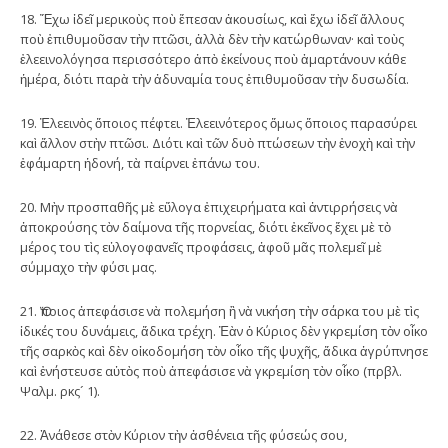
18. Ἔχω ἰδεῖ μερικοὺς ποὺ ἔπεσαν ἀκουσίως, καὶ ἔχω ἰδεῖ ἄλλους
ποὺ ἐπιθυμοῦσαν τὴν πτῶσι, ἀλλὰ δὲν τὴν κατώρθωναν· καὶ τοὺς
ἐλεεινολόγησα περισσότερο ἀπὸ ἐκείνους ποὺ ἁμαρτάνουν κάθε
ἡμέρα, διότι παρὰ τὴν ἀδυναμία τους ἐπιθυμοῦσαν τὴν δυσωδία.
19. Ἐλεεινὸς ὅποιος πέφτει. Ἐλεεινότερος ὅμως ὅποιος παρασύρει
καὶ ἄλλον στὴν πτῶσι. Διότι καὶ τῶν δυὸ πτώσεων τὴν ἐνοχὴ καὶ τὴν
ἐφάμαρτη ἡδονή, τὰ παίρνει ἐπάνω του.
20. Μὴν προσπαθῆς μὲ εὔλογα ἐπιχειρήματα καὶ ἀντιρρήσεις νὰ
ἀποκρούσης τὸν δαίμονα τῆς πορνείας, διότι ἐκεῖνος ἔχει μὲ τὸ
μέρος του τὶς εὐλογοφανεῖς προφάσεις, ἀφοῦ μᾶς πολεμεῖ μὲ
σύμμαχο τὴν φύσι μας.
21. Ὅποιος ἀπεφάσισε νὰ πολεμήση ἢ νὰ νικήση τὴν σάρκα του μὲ τὶς
ἰδικές του δυνάμεις, ἄδικα τρέχη. Ἐὰν ὁ Κύριος δὲν γκρεμίση τὸν οἶκο
τῆς σαρκὸς καὶ δὲν οἰκοδομήση τὸν οἶκο τῆς ψυχῆς, ἄδικα ἀγρύπνησε
καὶ ἐνήστευσε αὐτὸς ποὺ ἀπεφάσισε νὰ γκρεμίση τὸν οἶκο (πρβλ.
Ψαλμ. ρκς´ 1).
22. Ἀνάθεσε στὸν Κύριον τὴν ἀσθένεια τῆς φύσεώς σου,