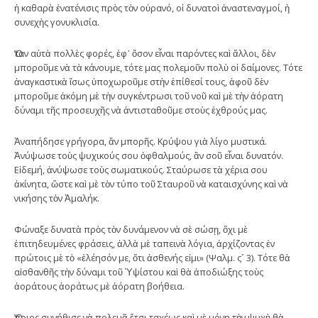
ἡ καθαρὰ ἐνατένισις πρὸς τὸν οὐρανό, οἱ δυνατοὶ ἀναστεναγμοί, ἡ
συνεχὴς γονυκλισία.
Ὅταν αὐτὰ πολλὲς φορές, ἐφ᾿ ὅσον εἶναι παρόντες καὶ ἄλλοι, δὲν
μποροῦμε νὰ τὰ κάνουμε, τότε μας πολεμοῦν πολὺ οἱ δαίμονες. Τότε
ἀναγκαστικὰ ἴσως ὑποχωροῦμε στὴν ἐπίθεσί τους, ἀφοῦ δὲν
μποροῦμε ἀκόμη μὲ τὴν συγκέντρωσι τοῦ νοῦ καὶ μὲ τὴν ἀόρατη
δύναμι τῆς προσευχῆς νὰ ἀντισταθοῦμε στοὺς ἐχθρούς μας.
Ἀναπήδησε γρήγορα, ἂν μπορῆς. Κρύψου γιὰ λίγο μυστικά.
Ἀνύψωσε τοὺς ψυχικούς σου ὀφθαλμούς, ἂν σοῦ εἶναι δυνατόν.
Εἰδεμή, ἀνύψωσε τοὺς σωματικούς. Σταύρωσε τὰ χέρια σου
ἀκίνητα, ὥστε καὶ μὲ τὸν τύπο τοῦ Σταυροῦ νὰ καταισχύνης καὶ νὰ
νικήσης τὸν Ἀμαλήκ.
Φώναξε δυνατὰ πρὸς τὸν δυνάμενον νὰ σὲ σώσῃ, ὄχι μὲ
ἐπιτηδευμένες φράσεις, ἀλλὰ μὲ ταπεινὰ λόγια, ἀρχίζοντας ἐν
πρώτοις μὲ τὸ «ἐλέησόν με, ὅτι ἀσθενής εἰμι» (Ψαλμ. ς´ 3). Τότε θὰ
αἰσθανθῆς τὴν δύναμι τοῦ Ὑψίστου καὶ θὰ ἀποδιώξης τοὺς
ἀοράτους ἀοράτως μὲ ἀόρατη βοήθεια.
Ὅποιος συνήθισε νὰ πολεμᾶ ἔτσι ταχέως καὶ μὲ μόνη τὴν ψυχὴ θὰ