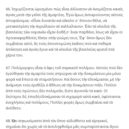
66. Ἰσχυρίζονται ὡρισμένοι πὼς εἶναι ἀδύνατον νὰ ὀνομάζεται κανεὶς
ἁγνὸς μετὰ τὴν γεῦσι τῆς ἁμαρτίας. Ἐγὼ ὅμως ἀντικρούοντας αὐτοὺς
ἀποφαίνομαι: «Εἶναι δυνατὸν καὶ εὔκολο σ᾿ ὅποιον θέλει, νὰ
μετακεντρίση τὴν ἀγριέλαιον σὲ καλλιέλαιον». Ἐὰν τὰ κλειδιὰ τῆς
βασιλείας τῶν οὐρανῶν εἶχαν δοθῆ σ᾿ ἕναν παρθένο, ἴσως νὰ εἶχαν οἱ
προαναφερθέντες δίκηο στὴν γνώμη τους. Ἐφ᾿ ὅσον ὅμως δὲν
συμβαίνει αὐτό, ἂς τοὺς ἀποστομώση ἐκεῖνος ποὺ καὶ πεθερὰ
ἀπέκτησε καὶ ἁγνὸς ἔγινε καὶ τὰ κλειδιὰ τῆς βασιλείας κρατεῖ στὰ
χέρια του.
67. Πολύμορφος εἶναι ὁ ὄφις τοῦ σαρκικοῦ πολέμου. Αὐτοὺς ποὺ δὲν
ἐγεύθηκαν τὴν ἁμαρτία τοὺς σπρώχνει νὰ τὴν δοκιμάσουν μία μόνο
φορὰ καὶ ἔπειτα νὰ σταματήσουν. Καὶ ὅσους τὴν ἐδοκίμασαν, μὲ τὴν
ἀνάμνησι τοὺς ἐρεθίζει ὁ ἄθλιος νὰ τὴν δοκιμάσουν πάλι. Πολλοὶ
ἀπὸ τοὺς πρώτους δὲν πολεμοῦν, διότι ἀγνοοῦν τὸ κακό. Οἱ
δεύτεροι δέ, ἐπειδὴ ἐδοκίμασαν τὸ σιχαμερὸ αὐτὸ κακό, ὑφίστανται
ἐνοχλήσεις καὶ πολέμους. Πολλὲς φορὲς ὅμως συμβαίνει καὶ τὸ
ἀντίθετο.
68. Ὅταν σηκωνόμαστε ἀπὸ τὸν ὕπνο εὐδιάθετοι καὶ εἰρηνικοί,
σημαίνει ὅτι χωρὶς νὰ τὸ ἀντιληφθοῦμε μᾶς συμπαρίστανται ἅγιοι