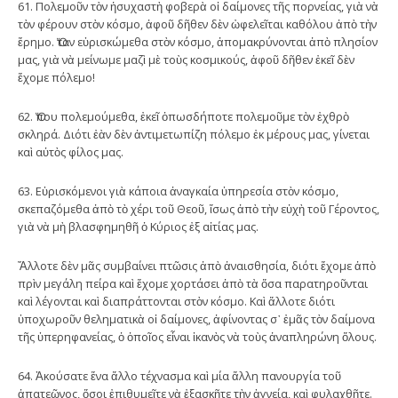
61. Πολεμοῦν τὸν ἡσυχαστὴ φοβερὰ οἱ δαίμονες τῆς πορνείας, γιὰ νὰ
τὸν φέρουν στὸν κόσμο, ἀφοῦ δῆθεν δὲν ὠφελεῖται καθόλου ἀπὸ τὴν
ἔρημο. Ὅταν εὑρισκώμεθα στὸν κόσμο, ἀπομακρύνονται ἀπὸ πλησίον
μας, γιὰ νὰ μείνωμε μαζὶ μὲ τοὺς κοσμικούς, ἀφοῦ δῆθεν ἐκεῖ δὲν
ἔχομε πόλεμο!
62. Ὅπου πολεμούμεθα, ἐκεῖ ὁπωσδήποτε πολεμοῦμε τὸν ἐχθρὸ
σκληρά. Διότι ἐὰν δὲν ἀντιμετωπίζη πόλεμο ἐκ μέρους μας, γίνεται
καὶ αὐτὸς φίλος μας.
63. Εὑρισκόμενοι γιὰ κάποια ἀναγκαία ὑπηρεσία στὸν κόσμο,
σκεπαζόμεθα ἀπὸ τὸ χέρι τοῦ Θεοῦ, ἴσως ἀπὸ τὴν εὐχὴ τοῦ Γέροντος,
γιὰ νὰ μὴ βλασφημηθῆ ὁ Κύριος ἐξ αἰτίας μας.
Ἄλλοτε δὲν μᾶς συμβαίνει πτῶσις ἀπὸ ἀναισθησία, διότι ἔχομε ἀπὸ
πρὶν μεγάλη πείρα καὶ ἔχομε χορτάσει ἀπὸ τὰ ὅσα παρατηροῦνται
καὶ λέγονται καὶ διαπράττονται στὸν κόσμο. Καὶ ἄλλοτε διότι
ὑποχωροῦν θεληματικὰ οἱ δαίμονες, ἀφίνοντας σ᾿ ἐμᾶς τὸν δαίμονα
τῆς ὑπερηφανείας, ὁ ὁποῖος εἶναι ἱκανὸς νὰ τοὺς ἀναπληρώνη ὅλους.
64. Ἀκούσατε ἕνα ἄλλο τέχνασμα καὶ μία ἄλλη πανουργία τοῦ
ἀπατεῶνος, ὅσοι ἐπιθυμεῖτε νὰ ἐξασκῆτε τὴν ἁγνεία, καὶ φυλαχθῆτε.