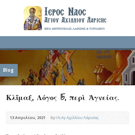
Blog
Κλῖμαξ, Λόγος 15, περὶ Ἁγνείας.
13 Απριλίου, 2021
by
Ι.Ν.Αγ.Αχιλλίου Λάρισας