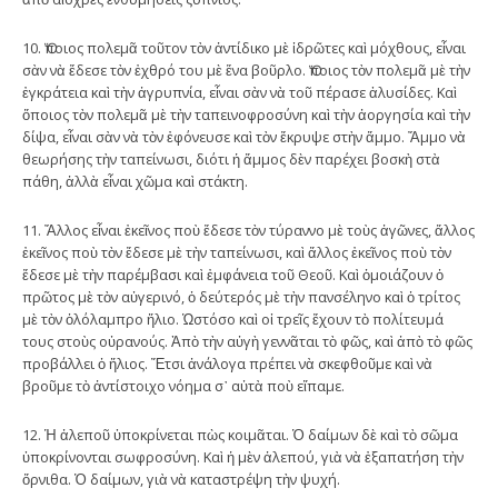
10. Ὅποιος πολεμᾶ τοῦτον τὸν ἀντίδικο μὲ ἱδρῶτες καὶ μόχθους, εἶναι
σὰν νὰ ἔδεσε τὸν ἐχθρό του μὲ ἕνα βοῦρλο. Ὅποιος τὸν πολεμᾶ μὲ τὴν
ἐγκράτεια καὶ τὴν ἀγρυπνία, εἶναι σὰν νὰ τοῦ πέρασε ἁλυσίδες. Καὶ
ὅποιος τὸν πολεμᾶ μὲ τὴν ταπεινοφροσύνη καὶ τὴν ἀοργησία καὶ τὴν
δίψα, εἶναι σὰν νὰ τὸν ἐφόνευσε καὶ τὸν ἔκρυψε στὴν ἄμμο. Ἄμμο νὰ
θεωρήσης τὴν ταπείνωσι, διότι ἡ ἄμμος δὲν παρέχει βοσκὴ στὰ
πάθη, ἀλλὰ εἶναι χῶμα καὶ στάκτη.
11. Ἄλλος εἶναι ἐκεῖνος ποὺ ἔδεσε τὸν τύραννο μὲ τοὺς ἀγῶνες, ἄλλος
ἐκεῖνος ποὺ τὸν ἔδεσε μὲ τὴν ταπείνωσι, καὶ ἄλλος ἐκεῖνος ποὺ τὸν
ἔδεσε μὲ τὴν παρέμβασι καὶ ἐμφάνεια τοῦ Θεοῦ. Καὶ ὁμοιάζουν ὁ
πρῶτος μὲ τὸν αὐγερινό, ὁ δεύτερός μὲ τὴν πανσέληνο καὶ ὁ τρίτος
μὲ τὸν ὁλόλαμπρο ἥλιο. Ὡστόσο καὶ οἱ τρεῖς ἔχουν τὸ πολίτευμά
τους στοὺς οὐρανούς. Ἀπὸ τὴν αὐγὴ γεννᾶται τὸ φῶς, καὶ ἀπὸ τὸ φῶς
προβάλλει ὁ ἥλιος. Ἔτσι ἀνάλογα πρέπει νὰ σκεφθοῦμε καὶ νὰ
βροῦμε τὸ ἀντίστοιχο νόημα σ᾿ αὐτὰ ποὺ εἴπαμε.
12. Ἡ ἀλεποῦ ὑποκρίνεται πὼς κοιμᾶται. Ὁ δαίμων δὲ καὶ τὸ σῶμα
ὑποκρίνονται σωφροσύνη. Καὶ ἡ μὲν ἀλεπού, γιὰ νὰ ἐξαπατήση τὴν
ὄρνιθα. Ὁ δαίμων, γιὰ νὰ καταστρέψη τὴν ψυχή.