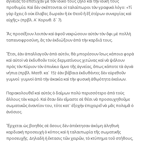
ἁγνείας τὸ ἐπέτυχαν μὲ τὸν ἰδικό τους ζῆλο καὶ τὴν ἰδική τους
προθυμία. Καὶ δὲν σκέπτονται οἱ ταλαίπωροι τὸν γραφικὸ λόγο: «Τί
γὰρ ἔχεις ὃ οὐκ ἔλαβες δωρεὰν ἢ ἐκ Θεοῦ ἢ ἓξ ἑτέρων συνεργίας καὶ
εὐχῆς;» (πρβλ. Α´ Κορινθ. δ´ 7).
Ἂς προσέξουν λοιπὸν καὶ ἀφοῦ νεκρώσουν αὐτὸν τὸν ὄφι μὲ πολλὴ
ταπεινοφροσύνη, ἂς τὸν ἐκδιώξουν ἀπὸ τὴν καρδιά τους.
Ἔτσι, ἐὰν ἀπαλλαγοῦν ἀπὸ αὐτόν, θὰ μπορέσουν ἴσως κάποια φορὰ
καὶ αὐτοὶ νὰ ἐκδυθοῦν τοὺς δερματίνους χιτώνας καὶ νὰ ψάλουν
πρὸς τὸν Κύριον τὸν ἐπινίκιο ὕμνο τῆς ἁγνείας, ὅπως κάποτε τὰ ἁγνὰ
νήπια (πρβλ. Ματθ. κα´ 15)· ἐὰν βέβαια ἐκδυθέντες δὲν εὑρεθοῦν
γυμνοί· γυμνοὶ ἀπὸ τὴν ἀκακία καὶ τὴν φυσικὴ ἀθῳότητα ἐκείνων.
Παρακολουθεῖ καὶ αὐτὸς ὁ δαίμων πολὺ περισσότερο ἀπὸ τοὺς
ἄλλους τὸν καιρό. Καὶ ὅταν δὲν εἴμαστε σὲ θέσι νὰ προσευχηθοῦμε
σωματικῶς ἐναντίον του, τότε κατ᾿ ἐξοχὴν ἐπιχειρεῖ νὰ μᾶς πολεμᾶ ὁ
ἀνόσιος.
Ἔρχεται ὡς βοηθὸς σὲ ὅσους δὲν ἀπέκτησαν ἀκόμη ἀληθινὴ
καρδιακὴ προσευχὴ ὁ κόπος καὶ ἡ ταλαιπωρία τῆς σωματικῆς
προσευχῆς. Δηλαδὴ ἡ ἔκτασις τῶν χειρῶν, τὸ κτύπημα τοῦ στήθους,