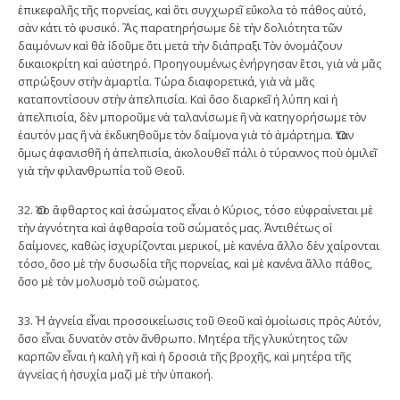
ἐπικεφαλῆς τῆς πορνείας, καὶ ὅτι συγχωρεῖ εὔκολα τὸ πάθος αὐτό,
σὰν κάτι τὸ φυσικό. Ἂς παρατηρήσωμε δὲ τὴν δολιότητα τῶν
δαιμόνων καὶ θὰ ἰδοῦμε ὅτι μετὰ τὴν διάπραξι Τὸν ὀνομάζουν
δικαιοκρίτη καὶ αὐστηρό. Προηγουμένως ἐνήργησαν ἔτσι, γιὰ νὰ μᾶς
σπρώξουν στὴν ἁμαρτία. Τώρα διαφορετικά, γιὰ νὰ μᾶς
καταποντίσουν στὴν ἀπελπισία. Καὶ ὅσο διαρκεῖ ἡ λύπη καὶ ἡ
ἀπελπισία, δὲν μποροῦμε νὰ ταλανίσωμε ἢ νὰ κατηγορήσωμε τὸν
ἑαυτόν μας ἢ νὰ ἐκδικηθοῦμε τὸν δαίμονα γιὰ τὸ ἁμάρτημα. Ὅταν
ὅμως ἀφανισθῆ ἡ ἀπελπισία, ἀκολουθεῖ πάλι ὁ τύραννος ποὺ ὁμιλεῖ
γιὰ τὴν φιλανθρωπία τοῦ Θεοῦ.
32. Ὅσο ἄφθαρτος καὶ ἀσώματος εἶναι ὁ Κύριος, τόσο εὐφραίνεται μὲ
τὴν ἁγνότητα καὶ ἀφθαρσία τοῦ σώματός μας. Ἀντιθέτως οἱ
δαίμονες, καθὼς ἰσχυρίζονται μερικοί, μὲ κανένα ἄλλο δὲν χαίρονται
τόσο, ὅσο μὲ τὴν δυσωδία τῆς πορνείας, καὶ μὲ κανένα ἄλλο πάθος,
ὅσο μὲ τὸν μολυσμὸ τοῦ σώματος.
33. Ἡ ἁγνεία εἶναι προσοικείωσις τοῦ Θεοῦ καὶ ὁμοίωσις πρὸς Αὐτόν,
ὅσο εἶναι δυνατὸν στὸν ἄνθρωπο. Μητέρα τῆς γλυκύτητος τῶν
καρπῶν εἶναι ἡ καλὴ γῆ καὶ ἡ δροσιὰ τῆς βροχῆς, καὶ μητέρα τῆς
ἁγνείας ἡ ἡσυχία μαζὶ μὲ τὴν ὑπακοή.