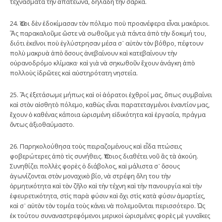
τεχνάσματα τὴν ἀπατεώνα, δηλαδὴ τὴν σάρκα.
24. Ὅσοι δὲν ἐδοκίμασαν τὸν πόλεμο ποὺ προανέφερα εἶναι μακάριοι.
Ἂς παρακαλοῦμε ὥστε νὰ σωθοῦμε γιὰ πάντα ἀπὸ τὴν δοκιμή του,
διότι ἐκεῖνοι ποὺ ἐγλύστρησαν μέσα σ᾿ αὐτὸν τὸν βόθρο, πέφτουν
πολὺ μακρυὰ ἀπὸ ὅσους ἀνεβαίνουν καὶ κατεβαίνουν τὴν
οὐρανοδρόμο κλίμακα· καὶ γιὰ νὰ σηκωθοῦν ἔχουν ἀνάγκη ἀπὸ
πολλοὺς ἱδρῶτες καὶ αὐστηρότατη νηστεία.
25. Ἂς ἐξετάσωμε μήπως καὶ οἱ ἀόρατοι ἐχθροί μας, ὅπως συμβαίνει
καὶ στὸν αἰσθητὸ πόλεμο, καθὼς εἶναι παρατεταγμένοι ἐναντίον μας,
ἔχουν ὁ καθένας κάποια ὡρισμένη εἰδικότητα καὶ ἐργασία, πράγμα
ὄντως ἀξιοθαύμαστο.
26. Παρηκολούθησα τοὺς πειραζομένους καὶ εἶδα πτώσεις
φοβερώτερες ἀπὸ τὶς συνήθεις. Ὅποιος διαθέτει νοῦ ἂς τὰ ἀκούη.
Συνηθίζει πολλὲς φορὲς ὁ διάβολος, καὶ μάλιστα σ᾿ ὅσους
ἀγωνίζονται στὸν μοναχικὸ βίο, νὰ στρέφη ὅλη του τὴν
ὁρμητικότητα καὶ τὸν ζῆλο καὶ τὴν τέχνη καὶ τὴν πανουργία καὶ τὴν
ἐφευρετικότητα, στὶς παρὰ φύσιν καὶ ὄχι στὶς κατὰ φύσιν ἁμαρτίες,
καὶ σ᾿ αὐτὸν τὸν τομέα τοὺς κάνει νὰ πολεμοῦνται περισσότερο. Ὡς
ἐκ τούτου συναναστρεφόμενοι μερικοὶ ὡρισμένες φορὲς μὲ γυναῖκες