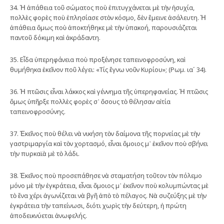
34. Ἡ ἀπάθεια τοῦ σώματος ποὺ ἐπιτυγχάνεται μὲ τὴν ἡσυχία,
πολλὲς φορὲς ποὺ ἐπλησίασε στὸν κόσμο, δὲν ἔμεινε ἀσάλευτη. Ἡ
ἀπάθεια ὅμως ποὺ ἀποκτήθηκε μὲ τὴν ὑπακοή, παρουσιάζεται
παντοῦ δόκιμη καὶ ἀκράδαντη.
35. Εἶδα ὑπερηφάνεια ποὺ προξένησε ταπεινοφροσύνη, καὶ
θυμήθηκα ἐκεῖνον ποῦ λέγει: «Τίς ἔγνω νοῦν Κυρίου»; (Ρωμ. ια´ 34).
36. Ἡ πτῶσις εἶναι λάκκος καὶ γέννημα τῆς ὑπερηφανείας. Ἡ πτῶσις
ὅμως ὑπῆρξε πολλὲς φορὲς σ᾿ ὅσους τὸ θέλησαν αἰτία
ταπεινοφροσύνης.
37. Ἐκεῖνος ποὺ θέλει νὰ νικήση τὸν δαίμονα τῆς πορνείας μὲ τὴν
γαστριμαργία καὶ τὸν χορτασμό, εἶναι ὅμοιος μ᾿ ἐκεῖνον ποὺ σβήνει
τὴν πυρκαϊὰ μὲ τὸ λάδι.
38. Ἐκεῖνος ποὺ προσεπάθησε νὰ σταματήση τοῦτον τὸν πόλεμο
μόνο μὲ τὴν ἐγκράτεια, εἶναι ὅμοιος μ᾿ ἐκεῖνον ποὺ κολυμπώντας μὲ
τὸ ἕνα χέρι ἀγωνίζεται νὰ βγῆ ἀπὸ τὸ πέλαγος. Νὰ συζεύξης μὲ τὴν
ἐγκράτεια τὴν ταπείνωσι, διότι χωρὶς τὴν δεύτερη, ἡ πρώτη
ἀποδεικνύεται ἀνωφελής.