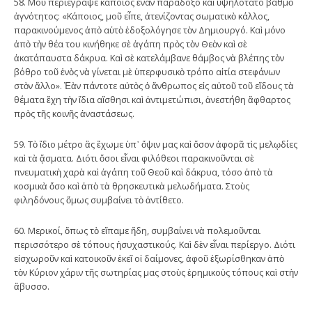
58. Μοῦ περιέγραψε κάποιος ἕναν παράδοξο καὶ ὑψηλότατο βαθμὸ
ἁγνότητος: «Κάποιος, μοῦ εἶπε, ἀτενίζοντας σωματικὸ κάλλος,
παρακινούμενος ἀπὸ αὐτὸ ἐδοξολόγησε τὸν Δημιουργό. Καὶ μόνο
ἀπὸ τὴν θέα του κινήθηκε σὲ ἀγάπη πρὸς τὸν Θεὸν καὶ σὲ
ἀκατάπαυστα δάκρυα. Καὶ σὲ κατελάμβανε θάμβος νὰ βλέπης τὸν
βόθρο τοῦ ἑνὸς νὰ γίνεται μὲ ὑπερφυσικὸ τρόπο αἰτία στεφάνων
στὸν ἄλλο». Ἐὰν πάντοτε αὐτὸς ὁ ἄνθρωπος εἰς αὐτοῦ τοῦ εἴδους τὰ
θέματα ἔχη τὴν ἴδια αἴσθησι καὶ ἀντιμετώπισι, ἀνεστήθη ἄφθαρτος
πρὸς τῆς κοινῆς ἀναστάσεως.
59. Τὸ ἴδιο μέτρο ἂς ἔχωμε ὑπ᾿ ὄψιν μας καὶ ὅσον ἀφορᾶ τὶς μελῳδίες
καὶ τὰ ᾄσματα. Διότι ὅσοι εἶναι φιλόθεοι παρακινοῦνται σὲ
πνευματικὴ χαρὰ καὶ ἀγάπη τοῦ Θεοῦ καὶ δάκρυα, τόσο ἀπὸ τὰ
κοσμικὰ ὅσο καὶ ἀπὸ τὰ θρησκευτικὰ μελωδήματα. Στοὺς
φιληδόνους ὅμως συμβαίνει τὸ ἀντίθετο.
60. Μερικοί, ὅπως τὸ εἴπαμε ἤδη, συμβαίνει νὰ πολεμοῦνται
περισσότερο σὲ τόπους ἡσυχαστικούς. Καὶ δὲν εἶναι περίεργο. Διότι
εἰσχωροῦν καὶ κατοικοῦν ἐκεῖ οἱ δαίμονες, ἀφοῦ ἐξωρίσθηκαν ἀπὸ
τὸν Κύριον χάριν τῆς σωτηρίας μας στοὺς ἐρημικοὺς τόπους καὶ στὴν
ἄβυσσο.