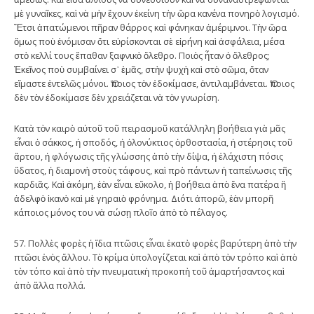
μὲ γυναῖκες, καὶ νὰ μὴν ἔχουν ἐκείνη τὴν ὥρα κανένα πονηρὸ λογισμό.
Ἔτσι ἀπατώμενοι πῆραν θάρρος καὶ φάνηκαν ἀμέριμνοι. Τὴν ὥρα
ὅμως ποὺ ἐνόμισαν ὅτι εὑρίσκονται σὲ εἰρήνη καὶ ἀσφάλεια, μέσα
στὸ κελλί τους ἔπαθαν ξαφνικὸ ὄλεθρο. Ποιὸς ἦταν ὁ ὄλεθρος;
Ἐκεῖνος ποὺ συμβαίνει σ᾿ ἐμᾶς, στὴν ψυχὴ καὶ στὸ σῶμα, ὅταν
εἴμαστε ἐντελῶς μόνοι. Ὅποιος τὸν ἐδοκίμασε, ἀντιλαμβάνεται. Ὅποιος
δὲν τὸν ἐδοκίμασε δὲν χρειάζεται νὰ τὸν γνωρίση.
Κατὰ τὸν καιρὸ αὐτοῦ τοῦ πειρασμοῦ κατάλληλη βοήθεια γιὰ μᾶς
εἶναι ὁ σάκκος, ἡ σποδός, ἡ ὁλονύκτιος ὀρθοστασία, ἡ στέρησις τοῦ
ἄρτου, ἡ φλόγωσις τῆς γλώσσης ἀπὸ τὴν δίψα, ἡ ἐλάχιστη πόσις
ὕδατος, ἡ διαμονὴ στοὺς τάφους, καὶ πρὸ πάντων ἡ ταπείνωσις τῆς
καρδιᾶς. Καὶ ἀκόμη, ἐὰν εἶναι εὔκολο, ἡ βοήθεια ἀπὸ ἕνα πατέρα ἢ
ἀδελφὸ ἱκανὸ καὶ μὲ γηραιὸ φρόνημα. Διότι ἀπορῶ, ἐὰν μπορῆ
κάποιος μόνος του νὰ σώσῃ πλοῖο ἀπὸ τὸ πέλαγος.
57. Πολλὲς φορὲς ἡ ἴδια πτῶσις εἶναι ἑκατὸ φορὲς βαρύτερη ἀπὸ τὴν
πτῶσι ἑνὸς ἄλλου. Τὸ κρίμα ὑπολογίζεται καὶ ἀπὸ τὸν τρόπο καὶ ἀπὸ
τὸν τόπο καὶ ἀπὸ τὴν πνευματικὴ προκοπὴ τοῦ ἁμαρτήσαντος καὶ
ἀπὸ ἄλλα πολλά.