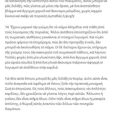
νὰ κατανοήση τὴν λεπτότητα αὐτοῦ τοῦ πνεύματος, αὐτὸς μπορεῖ νὰ
μᾶς διδάξη, πῶς γίνεται μὲ μόνη τὴν ὅρασι, μὲ ἕνα ἀνεπαίσθητο
βλέμμα καὶ ἄγγιγμα χεριοῦ καὶ ἄκουσμα μελῳδίας, χωρὶς καμμία
ἔννοια καὶ σκέψι νὰ πορνεύη ἐμπαθῶς ἡ ψυχή!
74. Ἔχουν μερικοὶ τὴν γνώμη ὅτι τὸ σῶμα ὁδηγεῖται στὰ πάθη ἀπὸ
τοὺς λογισμοὺς τῆς πορνείας. Ἄλλοι ἀντίθετα ὑποστηρίζουν ὅτι ἀπὸ
τὶς σωματικὲς αἰσθήσεις γεννῶνται οἱ πονηροὶ λογισμοί. Καὶ οἱ μὲν
πρῶτοι φέρουν τὸ ἐπιχείρημα, πὼς ἂν δὲν προτρέξη ὁ νοῦς, δὲν
μπορεῖ νὰ ἀκολουθήση τὸ σῶμα. Οἱ δὲ δεύτεροι ἔχουν ὡς στήριγμα
τῆς γνώμης τους τὴν κακουργία τοῦ σωματικοῦ πάθους, καὶ λέγουν:
Πολλὲς φορὲς ἀπὸ μία γλυκύτατη ὄψι, ἀπὸ ἕνα ἄγγιγμα χεριοῦ, ἀπὸ
μία ὡραία εὐωδία ἢ ἀπὸ ἕνα γλυκὸ ἄκουσμα παίρνουν ἀφορμὴ οἱ
λογισμοὶ νὰ εἰσέλθουν στὴν καρδιά.
Γιὰ ὅλα αὐτὰ ὅποιος μπορεῖ ἂς μᾶς διδάξη ἐν Κυρίῳ. Διότι αὐτὰ εἶναι
πολὺ ἀναγκαῖα καὶ ὠφέλιμα σὲ ὅσους ζοῦν τὴν πρακτικὴ μοναχικὴ
ζωὴ ἐν ἐπιγνώσει. Εἰς τοὺς ἄλλους, τοὺς ἀσκουμένους «ἐν ἁπλότητι
καρδίας», δὲν χρειάζεται νὰ γίνεται λόγος περὶ αὐτῶν. Ἄλλωστε ἡ
γνῶσις δὲν εἶναι κτῆμα ὅλων. Οὔτε πάλι εἶναι κτῆμα ὅλων ἡ μακαρία
ἁπλότης, ὁ θώραξ αὐτὸς ἐναντίον τῶν δόλων τῶν πονηρῶν
δαιμόνων.