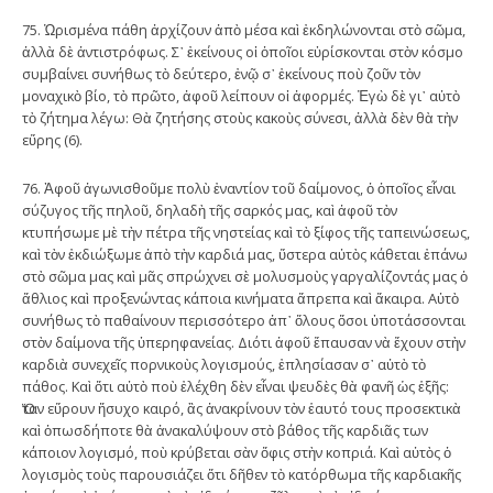
75. Ὠρισμένα πάθη ἀρχίζουν ἀπὸ μέσα καὶ ἐκδηλώνονται στὸ σῶμα,
ἀλλὰ δὲ ἀντιστρόφως. Σ᾿ ἐκείνους οἱ ὁποῖοι εὑρίσκονται στὸν κόσμο
συμβαίνει συνήθως τὸ δεύτερο, ἐνῷ σ᾿ ἐκείνους ποὺ ζοῦν τὸν
μοναχικὸ βίο, τὸ πρῶτο, ἀφοῦ λείπουν οἱ ἀφορμές. Ἐγὼ δὲ γι᾿ αὐτὸ
τὸ ζήτημα λέγω: Θὰ ζητήσης στοὺς κακοὺς σύνεσι, ἀλλὰ δὲν θὰ τὴν
εὕρης (6).
76. Ἀφοῦ ἀγωνισθοῦμε πολὺ ἐναντίον τοῦ δαίμονος, ὁ ὁποῖος εἶναι
σύζυγος τῆς πηλοῦ, δηλαδὴ τῆς σαρκός μας, καὶ ἀφοῦ τὸν
κτυπήσωμε μὲ τὴν πέτρα τῆς νηστείας καὶ τὸ ξίφος τῆς ταπεινώσεως,
καὶ τὸν ἐκδιώξωμε ἀπὸ τὴν καρδιά μας, ὕστερα αὐτὸς κάθεται ἐπάνω
στὸ σῶμα μας καὶ μᾶς σπρώχνει σὲ μολυσμοὺς γαργαλίζοντάς μας ὁ
ἄθλιος καὶ προξενώντας κάποια κινήματα ἄπρεπα καὶ ἄκαιρα. Αὐτὸ
συνήθως τὸ παθαίνουν περισσότερο ἀπ᾿ ὅλους ὅσοι ὑποτάσσονται
στὸν δαίμονα τῆς ὑπερηφανείας. Διότι ἀφοῦ ἔπαυσαν νὰ ἔχουν στὴν
καρδιὰ συνεχεῖς πορνικοὺς λογισμούς, ἐπλησίασαν σ᾿ αὐτὸ τὸ
πάθος. Καὶ ὅτι αὐτὸ ποὺ ἐλέχθη δὲν εἶναι ψευδὲς θὰ φανῆ ὡς ἑξῆς:
Ὅταν εὕρουν ἥσυχο καιρό, ἂς ἀνακρίνουν τὸν ἑαυτό τους προσεκτικὰ
καὶ ὁπωσδήποτε θὰ ἀνακαλύψουν στὸ βάθος τῆς καρδιᾶς των
κάποιον λογισμό, ποὺ κρύβεται σὰν ὄφις στὴν κοπριά. Καὶ αὐτὸς ὁ
λογισμὸς τοὺς παρουσιάζει ὅτι δῆθεν τὸ κατόρθωμα τῆς καρδιακῆς