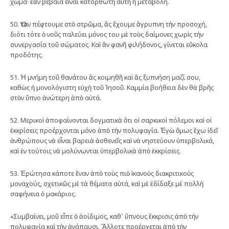
χῶμα· ἐὰν βέβαια εἶναι κατορθωτὴ αὐτὴ ἡ μεταβολή.
50. Ὅταν πέφτουμε στὸ στρῶμα, ἂς ἔχουμε ἄγρυπνη τὴν προσοχή,
διότι τότε ὁ νοῦς παλεύει μόνος του μὲ τοὺς δαίμονες χωρὶς τὴν
συνεργασία τοῦ σώματος. Καὶ ἂν φανῆ φιλήδονος, γίνεται εὔκολα
προδότης.
51. Ἡ μνήμη τοῦ θανάτου ἂς κοιμηθῆ καὶ ἂς ξυπνήση μαζί σου,
καθὼς ἡ μονολόγιστη εὐχὴ τοῦ Ἰησοῦ. Καμμία βοήθεια δὲν θὰ βρῆς
στὸν ὕπνο ἀνώτερη ἀπὸ αὐτά.
52. Μερικοὶ ἀποφαίνονται δογματικὰ ὅτι οἱ σαρκικοὶ πόλεμοι καὶ οἱ
ἐκκρίσεις προέρχονται μόνο ἀπὸ τὴν πολυφαγία. Ἐγὼ ὅμως ἔχω ἰδεῖ
ἀνθρώπους νὰ εἶναι βαρειὰ ἀσθενεῖς καὶ νὰ νηστεύουν ὑπερβολικά,
καὶ ἐν τούτοις νὰ μολύνωνται ὑπερβολικὰ ἀπὸ ἐκκρίσεις.
53. Ἐρώτησα κάποτε ἕναν ἀπὸ τοὺς πιὸ ἱκανοὺς διακριτικοὺς
μοναχούς, σχετικῶς μὲ τὰ θέματα αὐτά, καὶ μὲ ἐδίδαξε μὲ πολλὴ
σαφήνεια ὁ μακάριος.
«Συμβαίνει, μοῦ εἶπε ὁ ἀοίδιμος, καθ᾿ ὕπνους ἔκκρισις ἀπὸ τὴν
πολυφαγία καὶ τὴν ἀνάπαυσι. Ἄλλοτε προέρχεται ἀπὸ τὴν