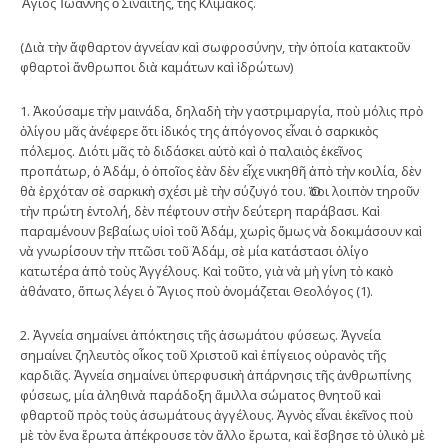
Ἅγιος Ἰωάννης ὁ Σιναΐτης, τῆς Κλίμακος.
(Διὰ τὴν ἄφθαρτον ἁγνείαν καὶ σωφροσύνην, τὴν ὁποία κατακτοῦν
φθαρτοὶ ἄνθρωποι διὰ καμάτων καὶ ἱδρώτων)
1. Ἀκούσαμε τὴν μαινάδα, δηλαδὴ τὴν γαστριμαργία, ποὺ μόλις πρὸ
ὀλίγου μᾶς ἀνέφερε ὅτι ἰδικός της ἀπόγονος εἶναι ὁ σαρκικὸς
πόλεμος. Διότι μᾶς τὸ διδάσκει αὐτὸ καὶ ὁ παλαιὸς ἐκεῖνος
προπάτωρ, ὁ Ἀδάμ, ὁ ὁποῖος ἐὰν δὲν εἶχε νικηθῆ ἀπὸ τὴν κοιλία, δὲν
θὰ ἐρχόταν σὲ σαρκικὴ σχέσι μὲ τὴν σύζυγό του. Ὅσοι λοιπὸν τηροῦν
τὴν πρώτη ἐντολή, δὲν πέφτουν στὴν δεύτερη παράβασι. Καὶ
παραμένουν βεβαίως υἱοὶ τοῦ Ἀδάμ, χωρὶς ὅμως νὰ δοκιμάσουν καὶ
νὰ γνωρίσουν τὴν πτῶσι τοῦ Ἀδάμ, σὲ μία κατάστασι ὀλίγο
κατωτέρα ἀπὸ τοὺς Ἀγγέλους. Καὶ τοῦτο, γιὰ νὰ μὴ γίνη τὸ κακὸ
ἀθάνατο, ὅπως λέγει ὁ Ἅγιος ποὺ ὀνομάζεται Θεολόγος (1).
2. Ἁγνεία σημαίνει ἀπόκτησις τῆς ἀσωμάτου φύσεως. Ἁγνεία
σημαίνει ζηλευτὸς οἶκος τοῦ Χριστοῦ καὶ ἐπίγειος οὐρανὸς τῆς
καρδιᾶς. Ἁγνεία σημαίνει ὑπερφυσικὴ ἀπάρνησις τῆς ἀνθρωπίνης
φύσεως, μία ἀληθινὰ παράδοξη ἅμιλλα σώματος θνητοῦ καὶ
φθαρτοῦ πρὸς τοὺς ἀσωμάτους ἀγγέλους. Ἁγνὸς εἶναι ἐκεῖνος ποὺ
μὲ τὸν ἕνα ἔρωτα ἀπέκρουσε τὸν ἄλλο ἔρωτα, καὶ ἔσβησε τὸ ὑλικὸ μὲ