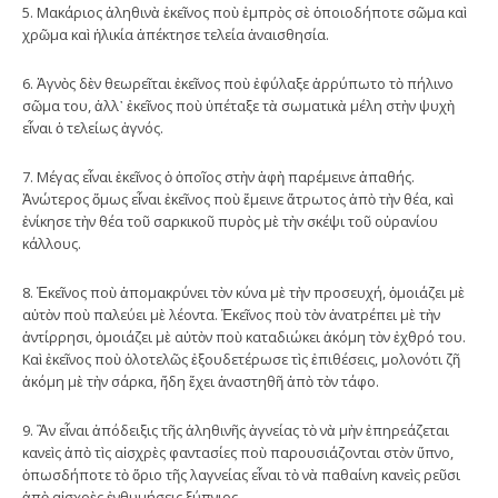
5. Μακάριος ἀληθινὰ ἐκεῖνος ποὺ ἐμπρὸς σὲ ὁποιοδήποτε σῶμα καὶ
χρῶμα καὶ ἡλικία ἀπέκτησε τελεία ἀναισθησία.
6. Ἁγνὸς δὲν θεωρεῖται ἐκεῖνος ποὺ ἐφύλαξε ἀρρύπωτο τὸ πήλινο
σῶμα του, ἀλλ᾿ ἐκεῖνος ποὺ ὑπέταξε τὰ σωματικὰ μέλη στὴν ψυχὴ
εἶναι ὁ τελείως ἁγνός.
7. Μέγας εἶναι ἐκεῖνος ὁ ὁποῖος στὴν ἁφὴ παρέμεινε ἀπαθής.
Ἀνώτερος ὅμως εἶναι ἐκεῖνος ποὺ ἔμεινε ἄτρωτος ἀπὸ τὴν θέα, καὶ
ἐνίκησε τὴν θέα τοῦ σαρκικοῦ πυρὸς μὲ τὴν σκέψι τοῦ οὐρανίου
κάλλους.
8. Ἐκεῖνος ποὺ ἀπομακρύνει τὸν κύνα μὲ τὴν προσευχή, ὁμοιάζει μὲ
αὐτὸν ποὺ παλεύει μὲ λέοντα. Ἐκεῖνος ποὺ τὸν ἀνατρέπει μὲ τὴν
ἀντίρρησι, ὁμοιάζει μὲ αὐτὸν ποὺ καταδιώκει ἀκόμη τὸν ἐχθρό του.
Καὶ ἐκεῖνος ποὺ ὁλοτελῶς ἐξουδετέρωσε τὶς ἐπιθέσεις, μολονότι ζῆ
ἀκόμη μὲ τὴν σάρκα, ἤδη ἔχει ἀναστηθῆ ἀπὸ τὸν τάφο.
9. Ἂν εἶναι ἀπόδειξις τῆς ἀληθινῆς ἁγνείας τὸ νὰ μὴν ἐπηρεάζεται
κανεὶς ἀπὸ τὶς αἰσχρὲς φαντασίες ποὺ παρουσιάζονται στὸν ὕπνο,
ὁπωσδήποτε τὸ ὅριο τῆς λαγνείας εἶναι τὸ νὰ παθαίνη κανεὶς ρεῦσι
ἀπὸ αἰσχρὲς ἐνθυμήσεις ξύπνιος.