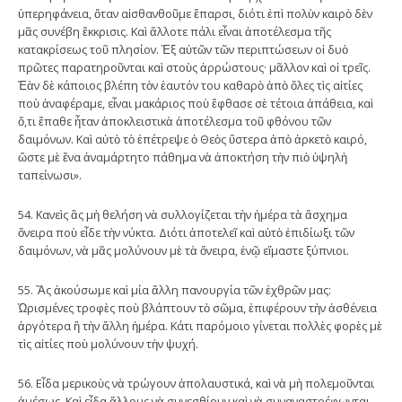
ὑπερηφάνεια, ὅταν αἰσθανθοῦμε ἔπαρσι, διότι ἐπὶ πολὺν καιρὸ δὲν
μᾶς συνέβη ἔκκρισις. Καὶ ἄλλοτε πάλι εἶναι ἀποτέλεσμα τῆς
κατακρίσεως τοῦ πλησίον. Ἐξ αὐτῶν τῶν περιπτώσεων οἱ δυὸ
πρῶτες παρατηροῦνται καὶ στοὺς ἀρρώστους· μᾶλλον καὶ οἱ τρεῖς.
Ἐὰν δὲ κάποιος βλέπη τὸν ἑαυτόν του καθαρὸ ἀπὸ ὅλες τὶς αἰτίες
ποὺ ἀναφέραμε, εἶναι μακάριος ποὺ ἔφθασε σὲ τέτοια ἀπάθεια, καὶ
ὅ,τι ἔπαθε ἦταν ἀποκλειστικὰ ἀποτέλεσμα τοῦ φθόνου τῶν
δαιμόνων. Καὶ αὐτὸ τὸ ἐπέτρεψε ὁ Θεὸς ὕστερα ἀπὸ ἀρκετὸ καιρό,
ὥστε μὲ ἕνα ἀναμάρτητο πάθημα νὰ ἀποκτήση τὴν πιὸ ὑψηλὴ
ταπείνωσι».
54. Κανεὶς ἂς μὴ θελήση νὰ συλλογίζεται τὴν ἡμέρα τὰ ἄσχημα
ὄνειρα ποὺ εἶδε τὴν νύκτα. Διότι ἀποτελεῖ καὶ αὐτὸ ἐπιδίωξι τῶν
δαιμόνων, νὰ μᾶς μολύνουν μὲ τὰ ὄνειρα, ἐνῷ εἴμαστε ξύπνιοι.
55. Ἂς ἀκούσωμε καὶ μία ἄλλη πανουργία τῶν ἐχθρῶν μας:
Ὠρισμένες τροφὲς ποὺ βλάπτουν τὸ σῶμα, ἐπιφέρουν τὴν ἀσθένεια
ἀργότερα ἢ τὴν ἄλλη ἡμέρα. Κάτι παρόμοιο γίνεται πολλὲς φορὲς μὲ
τὶς αἰτίες ποὺ μολύνουν τὴν ψυχή.
56. Εἶδα μερικοὺς νὰ τρώγουν ἀπολαυστικά, καὶ νὰ μὴ πολεμοῦνται
ἀμέσως. Καὶ εἶδα ἄλλους νὰ συνεσθίουν καὶ νὰ συναναστρέφωνται