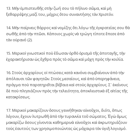
13. Μὴν ἐμπιστευθῆς στὴν ζωή σου τὸ πήλινο σῶμα, καὶ μὴ
ξεθαρρέψης μαζί του, μέχρις ὅτου συναντήσης τὸν Χριστόν.
14. Μὴν παίρνεις θάρρος καὶ νομίζης ὅτι λόγω τῆς ἐγκρατείας σου θὰ
σωθῆς ἀπὸ τὴν πτῶσι. Κάποιος χωρὶς νὰ τρώγη τίποτε ἔπεσε ἀπὸ
τὸν οὐρανό (2).
15. Μερικοὶ γνωστικοὶ ποὺ ἔδωσαν ὀρθὸ ὁρισμὸ τῆς ἀποταγῆς, τὴν
ἐχαρακτήρισαν ὡς ἔχθρα πρὸς τὸ σῶμα καὶ μάχη πρὸς τὴν κοιλία.
16. Στοὺς ἀρχαρίους οἱ πτώσεις κατὰ κανόνα συμβαίνουν ἀπὸ τὴν
ἀπόλαυσι τῶν φαγητῶν. Στοὺς μεσαίους, καὶ ἀπὸ ὑπερηφάνεια,
πράγμα ποὺ παρατηρεῖται βέβαια καὶ στοὺς ἀρχαρίους. Σ᾿ ἐκείνους
δὲ ποὺ πλησιάζουν πρὸς τὴν τελειότητα, ἀποκλειστικὰ ἐξ αἰτίας τῆς
κατακρίσεως.
17. Μερικοὶ μακαρίζουν ὅσους γεννήθηκαν εὐνοῦχοι, διότι, ὅπως
λέγουν, ἔχουν λυτρωθῆ ἀπὸ τὴν τυραννία τοῦ σώματος. Ἐγὼ ὅμως
μακαρίζω ὅσους γίνονται καθημερινὰ εὐνοῦχοι καὶ ἀκρωτηριάζουν
τοὺς ἑαυτούς των χρησιμοποιώντας ὡς μάχαιρα τὸν ὑγιῆ λογισμό.