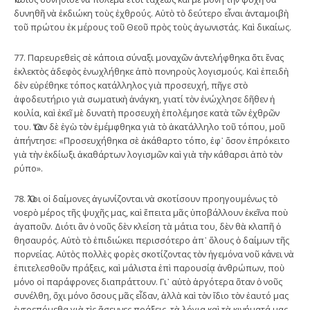
δυνηθῆ νὰ ἐκδιώκη τοὺς ἐχθρούς. Αὐτὸ τὸ δεύτερο εἶναι ἀνταμοιβὴ
τοῦ πρώτου ἐκ μέρους τοῦ Θεοῦ πρὸς τοὺς ἀγωνιστάς. Καὶ δικαίως.
77. Παρευρεθεὶς σὲ κάποια σύναξι μοναχῶν ἀντελήφθηκα ὅτι ἕνας
ἐκλεκτὸς ἀδεφὸς ἐνωχλήθηκε ἀπὸ πονηροὺς λογισμούς. Καὶ ἐπειδὴ
δὲν εὑρέθηκε τόπος κατάλληλος γιὰ προσευχή, πῆγε στὸ
ἀφοδευτήριο γιὰ σωματικὴ ἀνάγκη, γιατί τὸν ἐνώχλησε δῆθεν ἡ
κοιλία, καὶ ἐκεῖ μὲ δυνατὴ προσευχὴ ἐπολέμησε κατὰ τῶν ἐχθρῶν
του. Ὅταν δὲ ἐγὼ τὸν ἐμέμφθηκα γιὰ τὸ ἀκατάλληλο τοῦ τόπου, μοῦ
ἀπήντησε: «Προσευχήθηκα σὲ ἀκάθαρτο τόπο, ἐφ᾿ ὅσον ἐπρόκειτο
γιὰ τὴν ἐκδίωξι ἀκαθάρτων λογισμῶν καὶ γιὰ τὴν κάθαρσι ἀπὸ τὸν
ρύπο».
78. Ὅλοι οἱ δαίμονες ἀγωνίζονται νὰ σκοτίσουν προηγουμένως τὸ
νοερὸ μέρος τῆς ψυχῆς μας, καὶ ἔπειτα μᾶς ὑποβάλλουν ἐκεῖνα ποὺ
ἀγαποῦν. Διότι ἂν ὁ νοῦς δὲν κλείση τὰ μάτια του, δὲν θὰ κλαπῆ ὁ
θησαυρός. Αὐτὸ τὸ ἐπιδιώκει περισσότερο ἀπ᾿ ὅλους ὁ δαίμων τῆς
πορνείας. Αὐτὸς πολλὲς φορὲς σκοτίζοντας τὸν ἡγεμόνα νοῦ κάνει νὰ
ἐπιτελεσθοῦν πράξεις, καὶ μάλιστα ἐπὶ παρουσίᾳ ἀνθρώπων, ποὺ
μόνο οἱ παράφρονες διαπράττουν. Γι᾿ αὐτὸ ἀργότερα ὅταν ὁ νοῦς
συνέλθη, ὄχι μόνο ὅσους μᾶς εἶδαν, ἀλλὰ καὶ τὸν ἴδιο τὸν ἑαυτό μας
ἐντρεπόμεθα γιὰ τὶς ἄσεμνες πράξεις, τὰ λόγια καὶ τὰ κινήματά μας,