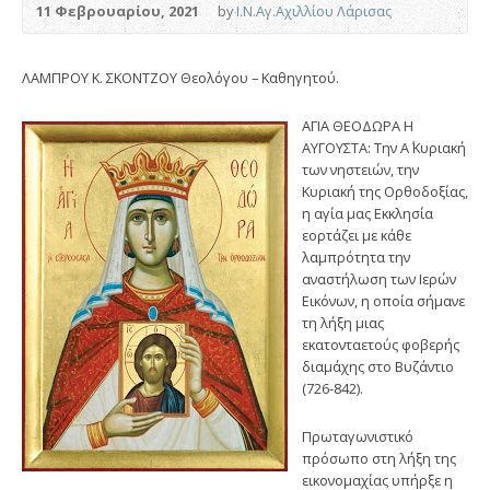
11 Φεβρουαρίου, 2021
by
Ι.Ν.Αγ.Αχιλλίου Λάρισας
ΛΑΜΠΡΟΥ Κ. ΣΚΟΝΤΖΟΥ Θεολόγου – Καθηγητού.
ΑΓΙΑ ΘΕΟΔΩΡΑ Η
ΑΥΓΟΥΣΤΑ: Την Α΄ Κυριακή
των νηστειών, την
Κυριακή της Ορθοδοξίας,
η αγία μας Εκκλησία
εορτάζει με κάθε
λαμπρότητα την
αναστήλωση των Ιερών
Εικόνων, η οποία σήμανε
τη λήξη μιας
εκατονταετούς φοβερής
διαμάχης στο Βυζάντιο
(726-842).
Πρωταγωνιστικό
πρόσωπο στη λήξη της
εικονομαχίας υπήρξε η