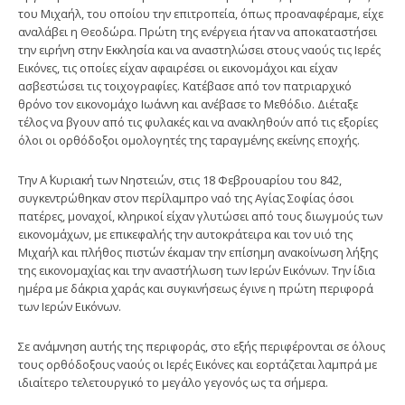
του Μιχαήλ, του οποίου την επιτροπεία, όπως προαναφέραμε, είχε
αναλάβει η Θεοδώρα. Πρώτη της ενέργεια ήταν να αποκαταστήσει
την ειρήνη στην Εκκλησία και να αναστηλώσει στους ναούς τις Ιερές
Εικόνες, τις οποίες είχαν αφαιρέσει οι εικονομάχοι και είχαν
ασβεστώσει τις τοιχογραφίες. Κατέβασε από τον πατριαρχικό
θρόνο τον εικονομάχο Ιωάννη και ανέβασε το Μεθόδιο. Διέταξε
τέλος να βγουν από τις φυλακές και να ανακληθούν από τις εξορίες
όλοι οι ορθόδοξοι ομολογητές της ταραγμένης εκείνης εποχής.
Την Α΄ Κυριακή των Νηστειών, στις 18 Φεβρουαρίου του 842,
συγκεντρώθηκαν στον περίλαμπρο ναό της Αγίας Σοφίας όσοι
πατέρες, μοναχοί, κληρικοί είχαν γλυτώσει από τους διωγμούς των
εικονομάχων, με επικεφαλής την αυτοκράτειρα και τον υιό της
Μιχαήλ και πλήθος πιστών έκαμαν την επίσημη ανακοίνωση λήξης
της εικονομαχίας και την αναστήλωση των Ιερών Εικόνων. Την ίδια
ημέρα με δάκρια χαράς και συγκινήσεως έγινε η πρώτη περιφορά
των Ιερών Εικόνων.
Σε ανάμνηση αυτής της περιφοράς, στο εξής περιφέρονται σε όλους
τους ορθόδοξους ναούς οι Ιερές Εικόνες και εορτάζεται λαμπρά με
ιδιαίτερο τελετουργικό το μεγάλο γεγονός ως τα σήμερα.