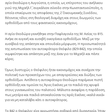
αγία Θεοδώρα η Αυγούστα, η οποία, ως επίτροπος του ανήλικου
γιού της Μιχαήλ Γ΄, συγκάλεσε σύνοδο στην Κωνσταντινούπολη, η
οποία επικύρωσε τις αποφάσεις της Ζ΄ Οικουμενικής Συνόδου,
θέτοντας τέλος στη θεολογική διαμάχη και στους διωγμούς των
ορθοδόξων από τους φανατικούς εικονομάχους.
Η αγία Θεοδώρα γεννήθηκε στην Παφλαγονία της Μ. Ασίας το 815.
Ανήκε σε ευγενή και ευσεβή οικογένεια ορθοδόξων. Μαζί με την
ευσέβειά της απέκτησε και σπουδαία μόρφωση. Η προσωπικότητά
της εντυπωσίασε τον αυτοκράτορα Θεόφιλο (829-842), την οποία
νυμφεύτηκε και απέκτησε μαζί της έναν γιο το Μιχαήλ και πέντε
κόρες.
Όμως δυστυχώς ο Θεόφιλος ήταν εικονομάχος και συνέχισε την
πολιτική των προκατόχων του, με απαγορεύσεις και διώξεις των
ορθοδόξων. Αντίθετα η αυτοκράτειρα Θεοδώρα παρέμεινε πιστή
ορθόδοξη και τιμούσε τις Άγιες Εικόνες με τα παιδιά της κρυφά
στους γυναικωνίτες του παλατιού. Μάλιστα αναφέρει η παράδοση,
πως μητέρα και παιδιά αποκαλούσαν τις Ιερές Εικόνες «καλά νινιά»
για να μη καταλάβει κάτι ο αυτοκράτορας.
Το 842 ο Θεόφιλος είχε αρρωστήσει σοβαρά από δυσεντερία. Ήταν