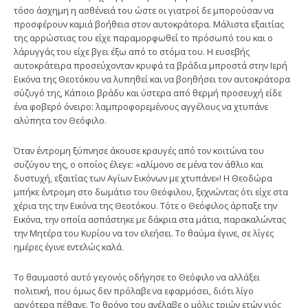
τόσο άσχημη η ασθένειά του ώστε οι γιατροί δε μπορούσαν να
προσφέρουν καμιά βοήθεια στον αυτοκράτορα. Μάλιστα εξαιτίας
της αρρώστιας του είχε παραμορφωθεί το πρόσωπό του και ο
λάρυγγάς του είχε βγει έξω από το στόμα του. Η ευσεβής
αυτοκράτειρα προσεύχονταν κρυφά τα βράδια μπροστά στην Ιερή
Εικόνα της Θεοτόκου να λυπηθεί και να βοηθήσει τον αυτοκράτορα
σύζυγό της, Κάποιο βράδυ και ύστερα από θερμή προσευχή είδε
ένα φοβερό όνειρο: λαμπροφορεμένους αγγέλους να χτυπάνε
αλύπητα τον Θεόφιλο.
Όταν έντρομη ξύπνησε άκουσε κραυγές από τον κοιτώνα του
συζύγου της, ο οποίος έλεγε: «αλίμονο σε μένα τον άθλιο και
δυστυχή, εξαιτίας των Αγίων Εικόνων με χτυπάνε»! Η Θεοδώρα
μπήκε έντρομη στο δωμάτιο του Θεόφιλου, ξεχνώντας ότι είχε στα
χέρια της την Εικόνα της Θεοτόκου. Τότε ο Θεόφιλος άρπαξε την
Εικόνα, την οποία ασπάστηκε με δάκρια στα μάτια, παρακαλώντας
την Μητέρα του Κυρίου να τον ελεήσει. Το θαύμα έγινε, σε λίγες
ημέρες έγινε εντελώς καλά.
Το θαυμαστό αυτό γεγονός οδήγησε το Θεόφιλο να αλλάξει
πολιτική, που όμως δεν πρόλαβε να εφαρμόσει, διότι λίγο
αργότερα πέθανε. Το θρόνο του ανέλαβε ο μόλις τριών ετών γιός