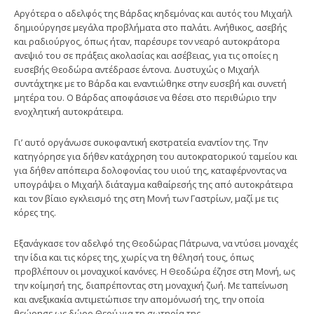
Αργότερα ο αδελφός της Βάρδας κηδεμόνας και αυτός του Μιχαήλ
δημιούργησε μεγάλα προβλήματα στο παλάτι. Ανήθικος, ασεβής
και ραδιούργος, όπως ήταν, παρέσυρε τον νεαρό αυτοκράτορα
ανεψιό του σε πράξεις ακολασίας και ασέβειας, για τις οποίες η
ευσεβής Θεοδώρα αντέδρασε έντονα. Δυστυχώς ο Μιχαήλ
συντάχτηκε με το Βάρδα και εναντιώθηκε στην ευσεβή και συνετή
μητέρα του. Ο Βάρδας αποφάσισε να θέσει στο περιθώριο την
ενοχλητική αυτοκράτειρα.
Γι’ αυτό οργάνωσε συκοφαντική εκστρατεία εναντίον της. Την
κατηγόρησε για δήθεν κατάχρηση του αυτοκρατορικού ταμείου και
για δήθεν απόπειρα δολοφονίας του υιού της, καταφέρνοντας να
υπογράψει ο Μιχαήλ διάταγμα καθαίρεσής της από αυτοκράτειρα
και τον βίαιο εγκλεισμό της στη Μονή των Γαστρίων, μαζί με τις
κόρες της.
Εξανάγκασε τον αδελφό της Θεοδώρας Πάτρωνα, να ντύσει μοναχές
την ίδια και τις κόρες της, χωρίς να τη θέλησή τους, όπως
προβλέπουν οι μοναχικοί κανόνες. Η Θεοδώρα έζησε στη Μονή, ως
την κοίμησή της, διαπρέποντας στη μοναχική ζωή. Με ταπείνωση
και ανεξικακία αντιμετώπισε την απομόνωσή της, την οποία
θεώρησε ως δώρο Θεού για τη σωτηρία της.