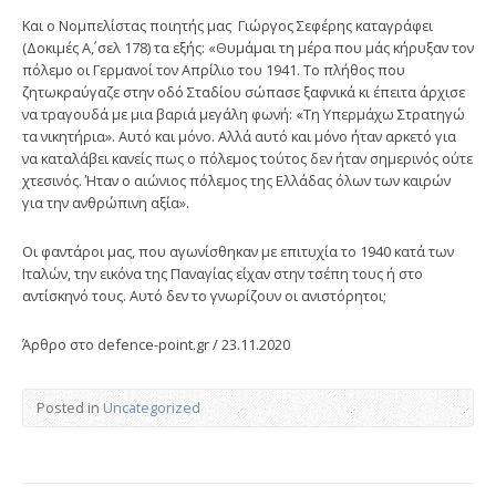
Και ο Νομπελίστας ποιητής μας Γιώργος Σεφέρης καταγράφει
(Δοκιμές Α΄, σελ 178) τα εξής: «Θυμάμαι τη μέρα που μάς κήρυξαν τον
πόλεμο οι Γερμανοί τον Απρίλιο του 1941. Το πλήθος που
ζητωκραύγαζε στην οδό Σταδίου σώπασε ξαφνικά κι έπειτα άρχισε
να τραγουδά με μια βαριά μεγάλη φωνή: «Τη Υπερμάχω Στρατηγώ
τα νικητήρια». Αυτό και μόνο. Αλλά αυτό και μόνο ήταν αρκετό για
να καταλάβει κανείς πως ο πόλεμος τούτος δεν ήταν σημερινός ούτε
χτεσινός. Ήταν ο αιώνιος πόλεμος της Ελλάδας όλων των καιρών
για την ανθρώπινη αξία».
Οι φαντάροι μας, που αγωνίσθηκαν με επιτυχία το 1940 κατά των
Ιταλών, την εικόνα της Παναγίας είχαν στην τσέπη τους ή στο
αντίσκηνό τους. Αυτό δεν το γνωρίζουν οι ανιστόρητοι;
Άρθρο στο defence-point.gr / 23.11.2020
Posted in
Uncategorized