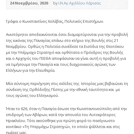
24 Νοεμβρίου, 2020
by
Ι.Ν.Αγ.Αχιλλίου Λάρισας
Γράφει ο Κωνσταντίνος Χολέβας, Πολιτικός Επιστήμων.
Ανιστόρητοι αποδεικνύονται όσοι διαμαρτύρονται για την προβολή
της εικόνας της Παναγίας επάνω στο κτήριο της Βουλής στις 21
Νοεμβρίου. Ορθώς η Πολιτεία συνέδεσε τα Εισόδια της Θεοτόκου
με την Υπέρμαχο Στρατηγό και ορθότατα ο Πρόεδρος της Βουλής
και ο Αρχηγός του ΓΕΕΘΑ αποφάσισαν να γίνει αυτή η προβολή για
να τιμήσουμε την Παναγία και τους διαχρονικούς αγώνες των
Ελλήνων για την Ελευθερία.
Μία σύντομη περιήγηση στις σελίδες της Ιστορίας μας βεβαιώνει τη
σύνδεση της Ορθόδοξης Πίστης με την εθνική ταυτότητα και με
τους αγώνες του Ελληνισμού.
Ήταν το 626, όταν η Παναγία έσωσε την Κωνσταντινούπολη από την
επιδρομή των Αβάρων, κατά την απουσία του Αυτοκράτορος
Ηρακλείου. Τότε ακούσθηκε για πρώτη φορά το πασίγνωστο
κοντάκιο «Τη Υπερμάχω Στρατηγώ», το οποίο ψάλλεται και στις
ημέρες μας.