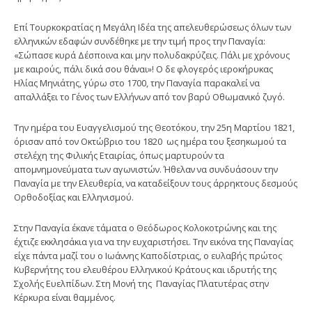
Επί Τουρκοκρατίας η Μεγάλη Ιδέα της απελευθερώσεως όλων των
ελληνικών εδαφών συνδέθηκε με την τιμή προς την Παναγία:
«Σώπασε κυρά Δέσποινα και μην πολυδακρύζεις. Πάλι με χρόνους
με καιρούς, πάλι δικά σου θάναι»! Ο δε φλογερός ιεροκήρυκας
Ηλίας Μηνιάτης, γύρω στο 1700, την Παναγία παρακαλεί να
απαλλάξει το Γένος των Ελλήνων από τον βαρύ Οθωμανικό ζυγό.
Την ημέρα του Ευαγγελισμού της Θεοτόκου, την 25η Μαρτίου 1821,
όρισαν από τον Οκτώβριο του 1820 ως ημέρα του ξεσηκωμού τα
στελέχη της Φιλικής Εταιρίας, όπως μαρτυρούν τα
απομνημονεύματα των αγωνιστών. Ήθελαν να συνδυάσουν την
Παναγία με την Ελευθερία, να καταδείξουν τους άρρηκτους δεσμούς
Ορθοδοξίας και Ελληνισμού.
Στην Παναγία έκανε τάματα ο Θεόδωρος Κολοκοτρώνης και της
έχτιζε εκκλησάκια για να την ευχαριστήσει. Την εικόνα της Παναγίας
είχε πάντα μαζί του ο Ιωάννης Καποδίστριας, ο ευλαβής πρώτος
Κυβερνήτης του ελευθέρου Ελληνικού Κράτους και ιδρυτής της
Σχολής Ευελπίδων. Στη Μονή της Παναγίας Πλατυτέρας στην
Κέρκυρα είναι θαμμένος.