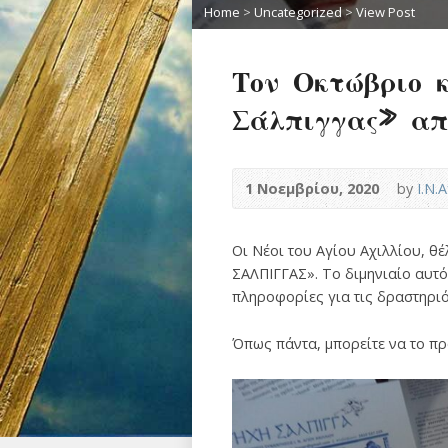
Home
>
Uncategorized
>
View Post
Τον Οκτώβριο κ
Σάλπιγγας» από
1 Νοεμβρίου, 2020
by
Ι.Ν.
Οι Νέοι του Αγίου Αχιλλίου, θ
ΣΑΛΠΙΓΓΑΣ». Το διμηνιαίο αυτ
πληροφορίες για τις δραστηριότ
Όπως πάντα, μπορείτε να το π