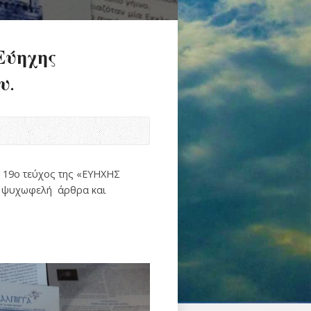
Εύηχης
υ.
ο 19ο τεύχος της «ΕΥΗΧΗΣ
αι ψυχωφελή άρθρα και