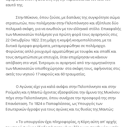
εαυτό της.
Στην Μύκονο, όπου ζούσε, με δαπάνες της συγκρότησε σώμα
στρατιωτών, που πολέμησαν στην Πελοπόννησο και εξόπλισε δύο
πολεμικά σκάφη, για να ενωθούν με τον ελληνικό στόλο. Επικεφαλής
των Μυκονιατών πολέμησε για πρώτη φορά τους αγαρηνούς στις
22 Οκτωβρίου 1822. Στη μάχη η κομψή κοσμοπολίτισσα, με τα
δυτικά όμορφα φορέματα, μεταμορφώθηκε σε πολέμαρχο.
Φορώντας απλό ρουχισμό αρματώθηκε με τουφέκι και σπαθί και
τους αντιμετώπισε με επιτυχία, όταν επιχείρησαν να κάνουν
απόβαση στο νησί. Έντρομοι οι αγαρηνοί από την ορμητικότητα
των Μυκονιατών οπισθοχώρησαν στα σκάφη τους, αφήνοντας στις
ακτές του νησιού 17 νεκρούς και 60 τραυματίες.
Ο Αγώνας είχε για καλά ανάψει στην Πελοπόννησο και στην
Ρούμελη και η Μαντώ έχοντας εξασφαλίσει την άμυνα της Μυκόνου
πήγε στην Πελοπόννησο, όπου συνέχισε την προσφορά της στην
Επανάσταση. Το 1824 ο Παπαφλέσσας, ως Υπουργός των
Εσωτερικών έγραψε για τους αγώνες και τις θυσίες της Μαντώς:
« Το υπουργείον έχει πληροφορίας, η Κόρη αύτη απ’ αρχής