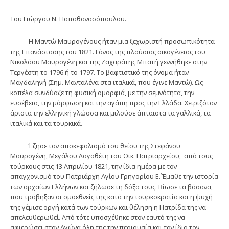
Του Γιώργου Ν. Παπαθανασόπουλου.
Η Μαντώ Μαυρογένους ήταν μια ξεχωριστή προσωπικότητα
της Επανάστασης του 1821. Γόνος της πλούσιας οικογένειας του
Νικολάου Μαυρογένη και της Ζαχαράτης Μπατή γεννήθηκε στην
Τεργέστη το 1796 ή το 1797. Το βαφτιστικό της όνομα ήταν
Μαγδαληνή (Σημ. Μανταλένα στα ιταλικά, που έγινε Μαντώ). Ως
κοπέλα συνδύαζε τη φυσική ομορφιά, με την σεμνότητα, την
ευσέβεια, την μόρφωση και την αγάπη προς την Ελλάδα. Χειριζόταν
άριστα την ελληνική γλώσσα και μιλούσε άπταιστα τα γαλλικά, τα
ιταλικά και τα τουρκικά.
Έζησε τον αποκεφαλισμό του θείου της Στεφάνου
Μαυρογένη, Μεγάλου Λογοθέτη του Οικ. Πατριαρχείου, από τους
τούρκους στις 13 Απριλίου 1821, την ίδια ημέρα με τον
απαγχονισμό του Πατριάρχη Αγίου Γρηγορίου Ε΄. Έμαθε την ιστορία
των αρχαίων Ελλήνων και ζήλωσε τη δόξα τους. Βίωσε τα βάσανα,
που τράβηξαν οι ομοεθνείς της κατά την τουρκοκρατία και η ψυχή
της γέμισε οργή κατά των τούρκων και θέληση η Πατρίδα της να
απελευθερωθεί. Από τότε υποσχέθηκε στον εαυτό της να
αφιερώσει στον Αγώνα όλη της την περιουσία και τον ίδιο τον