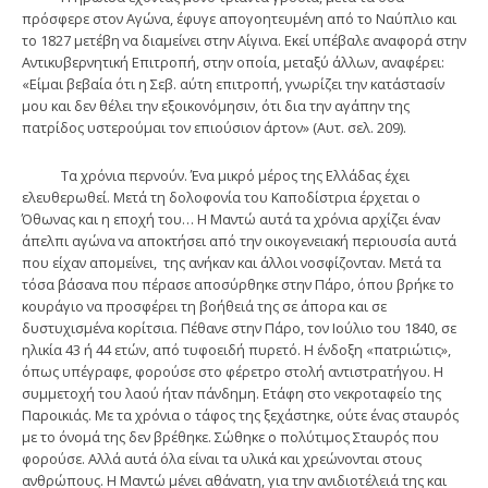
πρόσφερε στον Αγώνα, έφυγε απογοητευμένη από το Ναύπλιο και
το 1827 μετέβη να διαμείνει στην Αίγινα. Εκεί υπέβαλε αναφορά στην
Αντικυβερνητική Επιτροπή, στην οποία, μεταξύ άλλων, αναφέρει:
«Είμαι βεβαία ότι η Σεβ. αύτη επιτροπή, γνωρίζει την κατάστασίν
μου και δεν θέλει την εξοικονόμησιν, ότι δια την αγάπην της
πατρίδος υστερούμαι τον επιούσιον άρτον» (Αυτ. σελ. 209).
Τα χρόνια περνούν. Ένα μικρό μέρος της Ελλάδας έχει
ελευθερωθεί. Μετά τη δολοφονία του Καποδίστρια έρχεται ο
Όθωνας και η εποχή του… Η Μαντώ αυτά τα χρόνια αρχίζει έναν
άπελπι αγώνα να αποκτήσει από την οικογενειακή περιουσία αυτά
που είχαν απομείνει, της ανήκαν και άλλοι νοσφίζονταν. Μετά τα
τόσα βάσανα που πέρασε αποσύρθηκε στην Πάρο, όπου βρήκε το
κουράγιο να προσφέρει τη βοήθειά της σε άπορα και σε
δυστυχισμένα κορίτσια. Πέθανε στην Πάρο, τον Ιούλιο του 1840, σε
ηλικία 43 ή 44 ετών, από τυφοειδή πυρετό. Η ένδοξη «πατριώτις»,
όπως υπέγραφε, φορούσε στο φέρετρο στολή αντιστρατήγου. Η
συμμετοχή του λαού ήταν πάνδημη. Ετάφη στο νεκροταφείο της
Παροικιάς. Με τα χρόνια ο τάφος της ξεχάστηκε, ούτε ένας σταυρός
με το όνομά της δεν βρέθηκε. Σώθηκε ο πολύτιμος Σταυρός που
φορούσε. Αλλά αυτά όλα είναι τα υλικά και χρεώνονται στους
ανθρώπους. Η Μαντώ μένει αθάνατη, για την ανιδιοτέλειά της και