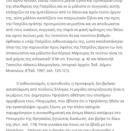
του Ιερού Αγώνος έδειξε πάντοτε μέγαν ζήλον και προθυμίαν υπέρ
της ελευθερίας της Πατρίδος και εν ώ μάλιστα οι συγγενείς αυτής
επάσχιζον να την εμποδίσουν από το Θείον και Ιερόν τούτο έργον
της, αύτη μάλλον ενοπλίζετο τον πατριωτικόν ζήλον και την προς
την Πατρίδα αγάπην, προτιμούσα να μισήται και να αποδιώκεται
από τους οικείους συγγενείς της παρά να φανή αμέτοχος του θείου
και ιερού Αγώνος μας. Εις τοσούτον δε και τοιούτον βαθμόν
έφθασεν ο υπέρ Πατρίδος ενθουσιασμός της, ώστε κατεδαπάνησεν
όλην της την περιουσίαν προς όφελος της Πατρίδος (έργον τω όντι
σπανιώτατον και μάλιστα δια Κόρην). Μάρτυρες δε τούτου είναι τα
ανά χείρας της ενδεικτικά” (ΓΑΚ υπ. Εσωτερ. φ. 42 και Μανουήλ
Τασούλα «Μαντώ Μαυρογένη», Ιστορικό Αρχείο, Έκδ. Δήμου
Μυκονίων, Β΄ Έκδ. 1997, σελ. 120-121).
Ο ενθουσιασμός, η αυτοθυσία, η προσφορά, δεν βρήκαν
ανταπόκριση από πολλούς Έλληνες. Η μεγάλη απογοήτευση ήταν η
εκ μέρους του Δημητρίου Υψηλάντη αθέτηση του επισήμου
αρραβώνα τους. Πληγωμένη, που έβλεπε ότι ο Υψηλάντης ήθελε να
την εγκαταλείψει «χωρίς λόγον, με την πλέον σκληράν
περιφρόνησιν» η συναισθηματική και έντιμη Μαντώ κατέφυγε στο
Υπουργείο της Θρησκείας ζητώντας δικαίωση. Δεν βρήκε το δίκιο
της (Αυτ. σελ. 174). Ήταν γυναίκα και ποιος να τα έβαζε με τον
Υψηλάντη… Υπάρχει και η άποψη ότι για να μην υλοποιηθεί ο