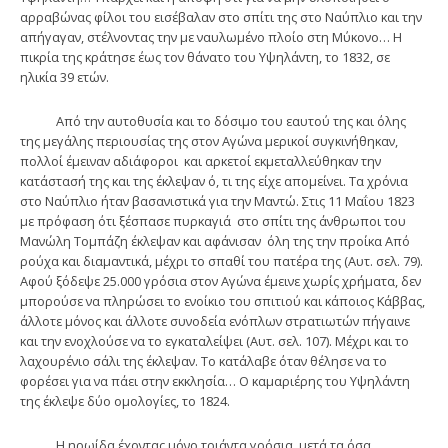
αρραβώνας φίλοι του εισέβαλαν στο σπίτι της στο Ναύπλιο και την
απήγαγαν, στέλνοντας την με ναυλωμένο πλοίο στη Μύκονο… Η
πικρία της κράτησε έως τον θάνατο του Υψηλάντη, το 1832, σε
ηλικία 39 ετών.
Από την αυτοθυσία και το δόσιμο του εαυτού της και όλης
της μεγάλης περιουσίας της στον Αγώνα μερικοί συγκινήθηκαν,
πολλοί έμειναν αδιάφοροι και αρκετοί εκμεταλλεύθηκαν την
κατάστασή της και της έκλεψαν ό, τι της είχε απομείνει. Τα χρόνια
στο Ναύπλιο ήταν βασανιστικά για την Μαντώ. Στις 11 Μαΐου 1823
με πρόφαση ότι ξέσπασε πυρκαγιά στο σπίτι της άνθρωποι του
Μανώλη Τομπάζη έκλεψαν και αφάνισαν όλη της την προίκα Από
ρούχα και διαμαντικά, μέχρι το σπαθί του πατέρα της (Αυτ. σελ. 79).
Αφού ξόδεψε 25.000 γρόσια στον Αγώνα έμεινε χωρίς χρήματα, δεν
μπορούσε να πληρώσει το ενοίκιο του σπιτιού και κάποιος Κάββας,
άλλοτε μόνος και άλλοτε συνοδεία ενόπλων στρατιωτών πήγαινε
και την ενοχλούσε να το εγκαταλείψει (Αυτ. σελ. 107). Μέχρι και το
λαχουρένιο σάλι της έκλεψαν. Το κατάλαβε όταν θέλησε να το
φορέσει για να πάει στην εκκλησία… Ο καμαριέρης του Υψηλάντη
της έκλεψε δύο ομολογίες, το 1824.
Η ηρωίδα έχοντας μόνο τριάντα γρόσια, μετά τα όσα