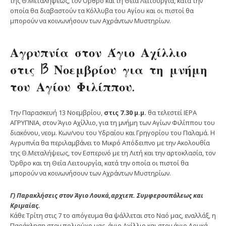
της Θ.Μεταλήψεως, τον Όρθρο και τη Θεία Λειτουργία, κατά την
οποία θα διαβαστούν τα Κόλλυβα του Αγίου και οι πιστοί θα
μπορούν να κοινωνήσουν των Αχράντων Μυστηρίων.
Αγρυπνία στον Άγιο Αχίλλιο
στις 13 Νοεμβρίου για τη μνήμη
του Αγίου Φιλίππου.
Την Παρασκευή 13 Νοεμβρίου,
στις 7.30 μ.μ.
θα τελεστεί ΙΕΡΑ
ΑΓΡΥΠΝΙΑ, στον Άγιο Αχίλλιο, για τη μνήμη των Αγίων Φιλίππου του
διακόνου, νεομ. Κων/νου του Υδραίου και Γρηγορίου του Παλαμά. Η
Αγρυπνία θα περιλαμβάνει το Μικρό Απόδειπνο με την Ακολουθία
της Θ.Μεταλήψεως, τον Εσπερινό με τη Λιτή και την αρτοκλασία, τον
Όρθρο και τη Θεία Λειτουργία, κατά την οποία οι πιστοί θα
μπορούν να κοινωνήσουν των Αχράντων Μυστηρίων.
Γ) Παρακλήσεις στον Άγιο Λουκά,αρχιεπ. Συμφερουπόλεως και
Κριμαίας.
Κάθε Τρίτη στις 7 το απόγευμα θα ψάλλεται στο Ναό μας, εναλλάξ, η
Παράκληση στον πολιούχο μας, άγιο Αχίλλιο και στον άγιο Λουκά