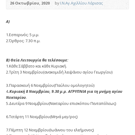
26 Οκτωβρίου, 2020
by
Ι.Ν.Αγ.Αχιλλίου Λάρισας
Α)
1.Εσπερινός: 5 μ.μ.
2.Όρθρος: 7.30 π.μ.
Β) Θεία Λειτουργία θα τελέσουμε:
1.Κάθε Σάββατο και κάθε Κυριακή.
2.Τρίτη 3 Νοεμβρίου(ανακομιδή λειψάνου αγίου Γεωργίου)
3.Παρασκευή 6 Νοεμβρίου(Παύλου ομολογητού)
4
.Κυριακή 8 Νοεμβρίου, 9.30 μ.μ. ΑΓΡΥΠΝΙΑ για τη μνήμη αγίου
Νεκταρίου
.
5.Δευτέρα 9 Νοεμβρίου(Νεκταρίου επισκόπου Πενταπόλεως)
6.Τετάρτη 11 Νοεμβρίου(Μηνά μεγ/ρος)
7.Πέμπτη 12 Νοεμβρίου(Ιωάννου του ελεήμονος)