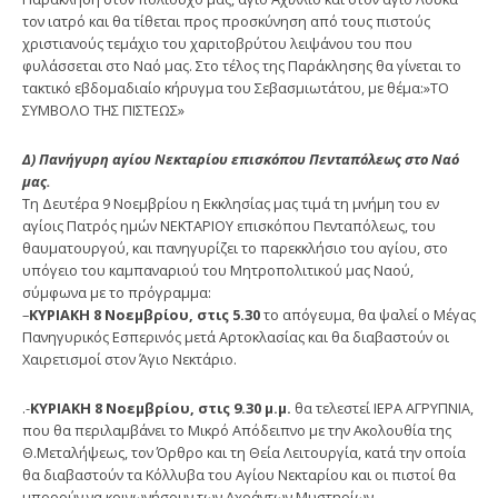
τον ιατρό και θα τίθεται προς προσκύνηση από τους πιστούς
χριστιανούς τεμάχιο του χαριτοβρύτου λειψάνου του που
φυλάσσεται στο Ναό μας. Στο τέλος της Παράκλησης θα γίνεται το
τακτικό εβδομαδιαίο κήρυγμα του Σεβασμιωτάτου, με θέμα:»ΤΟ
ΣΥΜΒΟΛΟ ΤΗΣ ΠΙΣΤΕΩΣ»
Δ) Πανήγυρη αγίου Νεκταρίου επισκόπου Πενταπόλεως στο Ναό
μας.
Τη Δευτέρα 9 Νοεμβρίου η Εκκλησίας μας τιμά τη μνήμη του εν
αγίοις Πατρός ημών ΝΕΚΤΑΡΙΟΥ επισκόπου Πενταπόλεως, του
θαυματουργού, και πανηγυρίζει το παρεκκλήσιο του αγίου, στο
υπόγειο του καμπαναριού του Μητροπολιτικού μας Ναού,
σύμφωνα με το πρόγραμμα:
–
ΚΥΡΙΑΚΗ 8 Νοεμβρίου, στις 5.30
το απόγευμα, θα ψαλεί ο Μέγας
Πανηγυρικός Εσπερινός μετά Αρτοκλασίας και θα διαβαστούν οι
Χαιρετισμοί στον Άγιο Νεκτάριο.
.-
ΚΥΡΙΑΚΗ 8 Νοεμβρίου, στις 9.30 μ.μ.
θα τελεστεί ΙΕΡΑ ΑΓΡΥΠΝΙΑ,
που θα περιλαμβάνει το Μικρό Απόδειπνο με την Ακολουθία της
Θ.Μεταλήψεως, τον Όρθρο και τη Θεία Λειτουργία, κατά την οποία
θα διαβαστούν τα Κόλλυβα του Αγίου Νεκταρίου και οι πιστοί θα
μπορούν να κοινωνήσουν των Αχράντων Μυστηρίων.