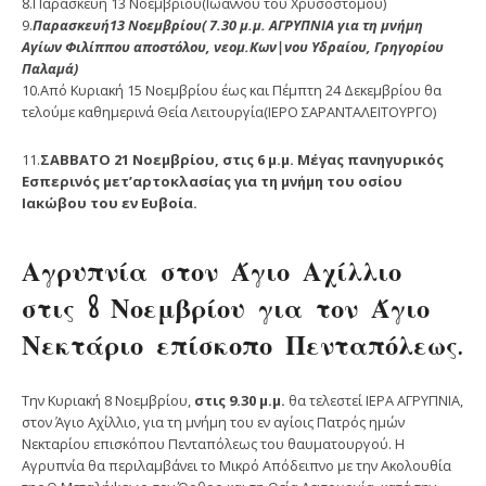
8.Παρασκευή 13 Νοεμβρίου(Ιωάννου του Χρυσοστόμου)
9.
Παρασκευή13 Νοεμβρίου( 7.30 μ.μ. ΑΓΡΥΠΝΙΑ για τη μνήμη
Αγίων Φιλίππου αποστόλου, νεομ.Κων|νου Υδραίου, Γρηγορίου
Παλαμά)
10.Από Κυριακή 15 Νοεμβρίου έως και Πέμπτη 24 Δεκεμβρίου θα
τελούμε καθημερινά Θεία Λειτουργία(ΙΕΡΟ ΣΑΡΑΝΤΑΛΕΙΤΟΥΡΓΟ)
11.
ΣΑΒΒΑΤΟ 21 Νοεμβρίου, στις 6 μ.μ. Μέγας πανηγυρικός
Εσπερινός μετ’αρτοκλασίας για τη μνήμη του οσίου
Ιακώβου του εν Ευβοία.
Αγρυπνία στον Άγιο Αχίλλιο
στις 8 Νοεμβρίου για τον Άγιο
Νεκτάριο επίσκοπο Πενταπόλεως.
Την Κυριακή 8 Νοεμβρίου,
στις 9.30 μ.μ.
θα τελεστεί ΙΕΡΑ ΑΓΡΥΠΝΙΑ,
στον Άγιο Αχίλλιο, για τη μνήμη του εν αγίοις Πατρός ημών
Νεκταρίου επισκόπου Πενταπόλεως του θαυματουργού. Η
Αγρυπνία θα περιλαμβάνει το Μικρό Απόδειπνο με την Ακολουθία