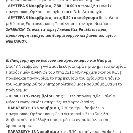
–
ΔΕΥΤΕΡΑ 9 Νοεμβρίου, 7.30 – 10.00 το πρωί,
θα ψαλεί ο
πανηγυρικός Όρθρος του αγίου και η Θεία Λειτουργία.
–
ΔΕΥΤΕΡΑ 9 Νοεμβρίου, στις 5.30 το απόγευμα
θα ψαλεί ο
μεθέορτος Εσπερινός και η Παράκληση στον άγιο Νεκτάριο.
ΣΗΜΕΙΩΣΗ: Σε όλες τις ιερές Ακολουθίες θα τίθεται προς
προσκύνηση τεμάχιο του θαυματουργού λειψάνου του αγίου
ΝΕΚΤΑΡΙΟΥ.
Ε) Πανήγυρη αγίου Ιωάννου του Χρυσοστόμου στο Ναό μας.
Στις 13 Νοεμβρίου η Αγία μας Εκκλησία τιμά την μνήμη του εν αγίοις
Πατρός ημών ΙΩΑΝΝΟΥ του ΧΡΥΣΟΣΤΟΜΟΥ,Αρχιεπισκόπου Κων|
πόλεως,και πανηγυρίζει το παρεκκλήσιο του αγίου,στο υπόγειο
του καμπαναριού του Μητροπολιτικού μας Ναού,σύμφωνα με το
πρόγραμμα:
–
ΠΕΜΠΤΗ 12 Νοεμβρίου
, στις 5.30 το απόγευμα,θα ψαλεί ο
Μέγας Πανηγυρικός Εσπερινός μετά Αρτοκλασίας.
–
ΠΑΡΑΣΚΕΥΗ 13 Νοεμβρίου,
7.30 το πρωί,θα ψαλεί ο
πανηγυρικός Όρθρος και η Θεία Λειτουργία. Στο τέλος θα
διαβαστούν τα Κόλλυβα προς τιμή του αγίου Ιωάννου του
Χρυσοστόμου.
–
ΠΑΡΑΣΚΕΥΗ 13 Νοεμβρίου,
στις 5.30 το απόγευμα θα ψαλεί η