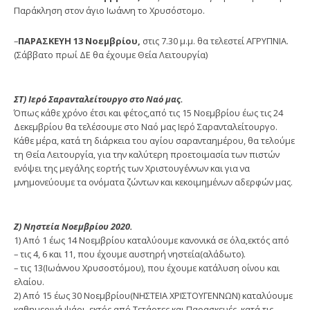
Παράκληση στον άγιο Ιωάννη το Χρυσόστομο.
–
ΠΑΡΑΣΚΕΥΗ 13 Νοεμβρίου,
στις 7.30 μ.μ. θα τελεστεί ΑΓΡΥΠΝΙΑ.
(Σάββατο πρωί ΔΕ θα έχουμε Θεία Λειτουργία)
ΣΤ) Ιερό Σαρανταλείτουργο στο Ναό μας.
Όπως κάθε χρόνο έτσι και φέτος,από τις 15 Νοεμβρίου έως τις 24
Δεκεμβρίου θα τελέσουμε στο Ναό μας Ιερό Σαρανταλείτουργο.
Κάθε μέρα, κατά τη διάρκεια του αγίου σαρανταημέρου, θα τελούμε
τη Θεία Λειτουργία, για την καλύτερη προετοιμασία των πιστών
ενόψει της μεγάλης εορτής των Χριστουγέννων και για να
μνημονεύουμε τα ονόματα ζώντων και κεκοιμημένων αδερφών μας.
Ζ) Νηστεία Νοεμβρίου 2020.
1) Από 1 έως 14 Νοεμβρίου καταλύουμε κανονικά σε όλα,εκτός από
– τις 4, 6 και 11, που έχουμε αυστηρή νηστεία(αλάδωτο).
– τις 13(Ιωάννου Χρυσοστόμου), που έχουμε κατάλυση οίνου και
ελαίου.
2) Από 15 έως 30 Νοεμβρίου(ΝΗΣΤΕΙΑ ΧΡΙΣΤΟΥΓΕΝΝΩΝ) καταλύουμε
καθημερινά ψάρι, εκτός από Τετάρτες και Παρασκευές, κατά τις