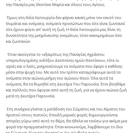
την Παναγία μας Θεοτόκο Μαρία και όλους τους Αγίους.
Όμως στη Θεία Λειτουργία δεν φέρνει κανείς μόνο τον εαυτό του.
Θυμάται και ονόματα, ονόματα προσώπων που είτε είναι ζωντανοί
είτε έχουν φύγει απ’ αυτή τη ζωή. Η Θεία Λειτουργία μας δίνει τη
δυνατότητα της μνημόνευσης ονομάτων, τόσο κεκοιμημένων όσο
και ζωντανών.
Όταν ακούγεται το «εξαιρέτως της Παναγίας Αχράντου
υπερευλογημένης ενδόξου Δεσποίνης ημών Θεοτόκου», τότε οι
ιερείς και ο λαός, μνημονεύουμε τα ονόματα που έφερε ο καθένας
μέσα στην ψυχή του. Με αυτό τον τρόπο καταγράφουμε αυτά τα
ονόματα στην αιώνια μνήμη του αιώνιου Θεού. Όλα αυτά τα
ονόματα, θα τα θυμηθεί στη Δευτέρα Του Παρουσία. Έτσι βοηθάμε
και πολλούς που έφυγαν από αυτή τη ζωή, για να έχουν αιώνια ζωή
μετά τη Δευτέρα Παρουσία.
Στη συνέχεια γίνεται η μετάδοση του Σώματος και του Αίματος του
Χριστού στους πιστούς. Επειδή μερικές φορές δημιουργούνται
απορίες γύρω από αυτό το θέμα, θα ήθελα να τονίσω για ακόμα μια
φορά την πραγματικότητα. Όταν κοινωνούμε, λαμβάνουμε το ίδιο
το Σώμα και Αίμα του Χριστού κι όχι σύμβολα αυτών.