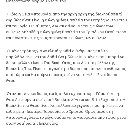
Μητροπολίτη Μόρφου Νεοφύτου.
Η ίδια η Θεία Λειτουργία, από την αρχή αρχή της, διακηρύσσει τί
ακριβώς είναι: Είναι η ευλογημένη Βασιλεία του Πατρός και του Υιού
και του Αγίου Πνεύματος, νυν και αεί και εις τους αιώνας των
αιώνων. Δηλαδή η ευλογημένη Βασιλεία του Τριαδικού Θεού, τώρα
και πάντοτε και εις τους απέραντους αιώνες των αιώνων.
Ο μόνος τρόπος για να ελευθερωθεί ο άνθρωπος από το
παρελθόν, είναι να του δοθεί ένα μέλλον. Κι ο μόνος που μπορεί να
δώσει μέλλον είναι ο Τριαδικός Θεός, που δίνει το μέλλον της
Βασιλείας Του. Είναι το μεγαλύτερο δώρο που παίρνει ο άνθρωπος
από τώρα και θα παίρνει πάντα, φτάνει να το θέλει. Είναι δώρο
Θεού.
Όταν μας δίνουν δώρα, εμείς απλά ευχαριστούμε. Γι’ αυτό και η
Θεία Λειτουργία εκτός από Βασιλεία λέγεται και Θεία Ευχαριστία. Η
Βασιλεία του Θεού είναι ένα μελλοντικό γεγονός που πρόκειται να
έρθει με τη Δευτέρα Παρουσία του Χριστού. Όμως μέσα στη
Λειτουργία γίνεται το μέγα θαύμα να το γευόμαστε από τώρα, μέσα
στα Μυστήρια της Εκκλησίας.