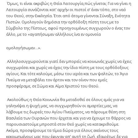
Όμως, τι είναι ακριβώς η Θεία Λειτουργία,πώς γίνεται; Για να γίνει η
Λειτουργία συνάζονται κατ’ αρχήν οι πιστοί σ’ έναν τόπο, στο ναό
του Θεού, στην Εκκλησία. Έτσι από άτομα γίνονται Σύναξη, Ενότητα
Πιστών. Ομολογούν δημόσια την ορθόδοξη πίστη τους με το
Σύμβολο της Πίστεως, αφού προηγουμένως συγχωρούν ο ένας τον
άλλο, με το «αγαπήσωμεν αλλήλους ίνα εν ομονοία
ομολογήσωμεν…».
Αλληλοσυγχωρούνται γιατί δεν μπορείς να κοινωνάς χωρίς να έχεις
συγχωρέσει και χωρίς να έχεις την ίδια πίστη με τους ορθόδοξους
αγίους. Και τότε καλούμε, μέσω του ιερέα και των ψαλτών, το Άγιο
Πνεύμα να μεταβάλει τον άρτον και τον οίνον που εμείς
προσφέραμε, σε Σώμα και Αίμα Χριστού του Θεού.
Ακολούθως η Θεία Κοινωνία θα μεταδοθεί σε όλους εμάς για να
γαληνέψει η ψυχή μας, να συγχωρηθούν οι αμαρτίες μας, να
λάβουμε τις δωρεές του Αγίου Πνεύματος, να πάρουμε θέση στη
Βασιλεία των Ουρανών που έρχεται και για να έχουμε το θάρρος να
παρουσιαστούμε μπροστά στον Θεό χωρίς να κατακριθούμε.
Ακόμα, προσφέρουμε τα τίμια δώρα για όλους εκείνους τους
κεκοιμημένους μας που έφυγαν απ’ αυτή τη ζωή, εξαιρέτως δε για