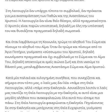
Στη Λειτουργία δεν υπάρχει τίποτα το συμβολικό, δεν πρόκειται
για μια αναπαράσταση των Παθών και της Αναστάσεως του
Χριστού. Η Λειτουργία δεν είναι θείο θέατρο, αλλά πραγματικότητα.
Ο Χριστός είναι παρών υποστατικά, δηλαδή με όλη την υπόστασή
του και θυσιάζεται πραγματικά δηλαδή σωματικά.
Και όταν λαμβάνουμε τη Κοινωνία, τρώμε το αληθινό Του Σώμα και
πίνουμε το αληθινό του Αίμα. Όταν δε τρώμε και πίνουμε από το
Άγιο Ποτήριο, γινόμαστε «σύσσωμοι» του Χριστού, δηλαδή
ενωνόμαστε πραγματικά και όχι συμβολικά με το Σώμα και το Αίμα
Του, δηλαδή αποκτούμε κι εμείς αιώνια ζωή και έτσι νικούμε το
θάνατό μας, μεταλαμβάνοντας Αναστάσιμο Σώμα και Αίμα Χριστού.
Κατά μία παλαιά και ευλογημένη συνήθεια, που συνεχίζεται και
σήμερα στον τόπο μας, ο λαός μας δεν λέει «πάμε στη Θεία
Λειτουργία», αλλά «πάμε στην Εκκλησιά». Ασυνείδητα λοιπόν ο λαός
μας ταυτίζει τη Θεία Λειτουργία με την Εκκλησία, κι αυτό είναι μια
μεγάλη αλήθεια που ανακεφαλαιώνει όλα αυτά που είπαμε πιο
πάνω. Στη Θεία Λειτουργία φανερώνεται η Εκκλησία. Πηγαίνοντας
δε στην Εκκλησία και μετέχοντας στη Θεία Ευχαριστία, γινόμαστε