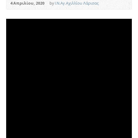
4 Απριλίου, 2020
by
Ι.Ν.Αγ.Αχιλλίου Λάρισας