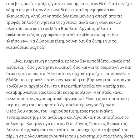
ευσεβείς αυτές πράξεις, για να είναι αρεστές στον Θεό. Γιατί δεν έχει
νόημα η νηστεία, αν δεν συνοδεύεται από αμνησηκακία και
ελεημοσύνη. Αληθινή νηστεία δεν είναι μόνον η αποχή από τις
τροφές, δηλαδή η νηστεία της χύτρας, αλλά και η «των κακών
αλλοτρίωσις» κατά τον Μέγα Βασίλειο. Αρχαίος μάλιστα
εκκλησιαστικός συγγραφέας προτρέπει: «Νηστεύσωμεν, ίνα
ελεήσομεν». Να δώσουμε ελεημοσύνη ό,τι θα δίναμε για τα
καταλύσιμα φαγητά.
Είναι ευεργετική η νηστεία, εφόσον δεν εμποδίζεται κανείς από
ασθένεια. Τόσο για την πνευματική, όσο και για τη σωματική υγεία,
όταν τηρείται σωστά. Ήδη από την αρχαιότητα έχει επισημανθεί η
βλάβη που προκαλεί στον οργανισμό η επιβάρυνση του στομάχου.
Τονίζουν οι αρχαίοι ότι «το υπερεμπίμπλασθαι την γαστέρα και
καταβαρύνεσθαι ταις τροφαίς κατάρας άξιον». Η νηστεία κάνει
ανάλαφρο τον ψυχοσωματικό οργανισμό. Είναι χαρακτηριστική η
περίπτωση του μακαριστού Αγιορείτου μοναχού Γέροντος
Θεόφιλου Λαυριώτου. Περνούσε τις ημέρες της Μεγάλης
Τεσσαρακοστής με το αντίδωρο και λίγα σύκα, που αποξήρανε το
καλοκαίρι. Και ήταν υγιέστατος. Ο δε λόγιος Γέροντας Θεόκλητος
Διονυσιάτης ανέφερε την περίπτωση μοναχού, που η ψυχική του
τέρψη στις ολονύκτιες αγρυπνίες του μοναστηριού ήταν τόση, ώστε