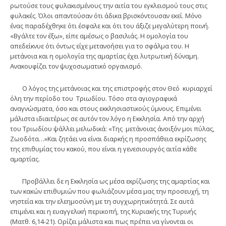
ρωτούσε τους φυλακισμένους την αιτία του εγκλεισμού τους στις
φυλακές. Όλοι απαντούσαν ότι άδικα βρισκόντουσαν εκεί. Μόνο
ένας παραδέχθηκε ότι έσφαλε και ότι του άξιζε μεγαλύτερη ποινή.
«Βγάλτε τον έξω», είπε αμέσως ο βασιλιάς. Η ομολογία του
απεδείκνυε ότι όντως είχε μετανοήσει για το σφάλμα του. Η
μετάνοια και η ομολογία της αμαρτίας έχει λυτρωτική δύναμη.
Ανακουφίζει τον ψυχοσωματικό οργανισμό.
Ο λόγος της μετάνοιας και της επιστροφής στον Θεό κυριαρχεί
όλη την περίοδο του Τριωδίου. Τόσο στα αγιογραφικά
αναγνώσματα, όσο και στους εκκλησιαστικούς ύμνους. Επιμένει
μάλιστα ιδιαιτέρως σε αυτόν τον λόγο η Εκκλησία. Από την αρχή
του Τριωδίου ψάλλει μελωδικά: «Της μετάνοιας άνοιξόν μοι πύλας,
Ζωοδότα…»Και ζητάει να είναι διαρκής η προσπάθεια εκρίζωσης
της επιθυμίας του κακού, που είναι η γενεσιουργός αιτία κάθε
αμαρτίας.
Προβάλλει δε η Εκκλησία ως μέσα εκρίζωσης της αμαρτίας και
των κακών επιθυμιών που φωλιάζουν μέσα μας την προσευχή, τη
νηστεία και την ελεημοσύνη με τη συγχωρητικότητά. Σε αυτά
επιμένει και η ευαγγελική περικοπή, της Κυριακής της Τυρινής
(Ματθ. 6,14-21). Ορίζει μάλιστα και πως πρέπει να γίνονται οι