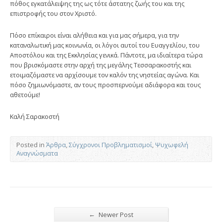
πόθος εγκατάλειψης της ως τότε άστατης ζωής του και της
επιστροφής του στον Χριστό.
Πόσο επίκαιροι είναι αλήθεια και για μας σήμερα, για την
καταναλωτική μας κοινωνία, οι λόγοι αυτοί του Ευαγγελίου, του
Αποστόλου και της Εκκλησίας γενικά. Πάντοτε, μα ιδιαίτερα τώρα
που βρισκόμαστε στην αρχή της μεγάλης Τεσσαρακοστής και
ετοιμαζόμαστε να αρχίσουμε τον καλόν της νηστείας αγώνα. Και
πόσο ζημιωνόμαστε, αν τους προσπερνούμε αδιάφορα και τους
αθετούμε!
Καλή Σαρακοστή
Posted in
Άρθρα
,
Σύγχρονοι Προβληματισμοί
,
Ψυχωφελή
Αναγνώσματα
←
Newer Post