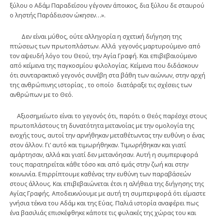
ξύλου ο Αδάμ Παραδείσου γέγονεν άποικος, δια ξύλου δε σταυρού
ο ληστής Παράδεισον ώκησεν…».
Δεν είναι μύθος, ούτε αλληγορία η σχετική διήγηση της
πτώσεως των πρωτοπλάστων. Αλλά γεγονός μαρτυρούμενο από
τον αψευδή λόγο του Θεού, την Αγία Γραφή. Και επιβεβαιούμενο
από κείμενα της παγκοσμίου φιλολογίας. Κείμενα που διδάσκουν
ότι συνταρακτικό γεγονός συνέβη στα βάθη των αιώνων, στην αρχή
της ανθρώπινης ιστορίας , το οποίο διατάραξε τις σχέσεις των
ανθρώπων με το Θεό.
Αξιοσημείωτο είναι το γεγονός ότι, παρότι ο Θεός παρέσχε στους
πρωτοπλάστους τη δυνατότητα μετανοίας με την ομολογία της
ενοχής τους, αυτοί την αρνήθηκαν μεταθέτωντας την ευθύνη ο ένας
στον άλλον. Γι’ αυτό και τιμωρήθηκαν. Τιμωρήθηκαν και γιατί
αμάρτησαν, αλλά και γιατί δεν μετανόησαν. Αυτή η συμπεριφορά
τους παρατηρείται κάθε τόσο και από εμάς στην ζωή και στην
κοινωνία. Επιρρίπτουμε καθένας την ευθύνη των παραβάσεών
στους άλλους. Και επιβεβαιώνεται έτσι η αλήθεια της διήγησης της
Αγίας Γραφής. Αποδεικνύουμε με αυτή τη συμπεριφορά ότι είμαστε
γνήσια τέκνα του Αδάμ και της Εύας. Παλιά ιστορία αναφέρει πως
ένα βασιλιάς επισκέφθηκε κάποτε τις φυλακές της χώρας του και