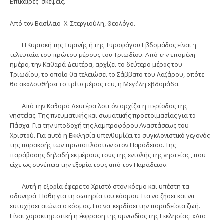
Επίκαιρες σκέψεις.
Από τον Βασίλειο Χ. Στεργιούλη, Θεολόγο.
H Κυριακή της Τυρινής ή της Τυροφάγου Εβδομάδος είναι η
τελευταία του πρώτου μέρους του Τριωδίου. Από την επομένη
ημέρα, την Καθαρά Δευτέρα, αρχίζει το δεύτερο μέρος του
Τριωδίου, το οποίο θα τελειώσει το Σάββατο του Λαζάρου, οπότε
θα ακολουθήσει το τρίτο μέρος του, η Μεγάλη εβδομάδα.
Από την Καθαρά Δευτέρα λοιπόν αρχίζει η περίοδος της
νηστείας. Της πνευματικής και σωματικής προετοιμασίας για το
Πάσχα. Για την υποδοχή της λαμπροφόρου Αναστάσεως του
Χριστού. Για αυτό η Εκκλησία υπενθυμίζει το συγκλονιστικό γεγονός
της παρακοής των πρωτοπλάστων στον Παράδεισο. Της
παράβασης δηλαδή εκ μέρους τους της εντολής της νηστείας , που
είχε ως συνέπεια την εξορία τους από τον Παράδεισο.
Αυτή η εξορία έφερε το Χριστό στον κόσμο και υπέστη τα
οδυνηρά Πάθη για τη σωτηρία του κόσμου. Για να ζήσει και να
ευτυχήσει αιώνια ο κόσμος. Για να κερδίσει την παραδείσια ζωή.
Είναι χαρακτηριστική η έκφραση της υμνωδίας της Εκκλησίας: «Δια