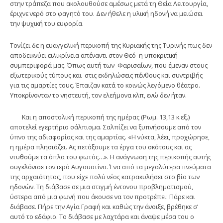
στην τράπεζα που ακολουθούσε αμέσως μετά τη Θεία Λειτουργία,
έριχνε νερό στο φαγητό του. Δεν ήθελε η υλική ηδονή να μειώσει
την ψυχική του ευφορία.
Τονίζει δε η ευαγγελική περικοπή της Κυριακής της Τυρινής πως δεν
αποδεικνύει ειλικρίνεια απέναντι στον Θεό η υποκριτική
συμπεριφορά μας. Όπως αυτή των Φαρισαίων, που έμεναν στους
εξωτερικούς τύπους και στις εκδηλώσεις πένθους και συντριβής
για τις αμαρτίες τους. Έπαιζαν κατά το κοινώς λεγόμενο θέατρο.
Υποκρίνονταν το νηστευτή, τον ελεήμονα κλπ, ενώ δεν ήταν.
Και η αποστολική περικοπή της ημέρας (Ρωμ. 13,13 κ.εξ.)
αποτελεί εγερτήριο σάλπισμα. Σαλπίζει να ξυπνήσουμε από τον
ύπνο της αδιαφορίας και της αμαρτίας. «Η νύκτα, λέει, προχώρησε,
η ημέρα πλησιάζει. Ας πετάξουμε τα έργα του σκότους και ας
ντυθούμε τα όπλα του φωτός…». Η ανάγνωση της περικοπής αυτής
συγκλόνισε τον ιερό Αυγουστίνο. Ένα από τα μεγαλύτερα πνεύματα
της αρχαιότητος, που είχε πολύ νέος κατρακυλήσει στο βίο των
ηδονών. Τη διάβασε σε μια στιγμή έντονου προβληματισμού,
ύστερα από μια φωνή που άκουσε να τον προτρέπει: Πάρε και
διάβασε. Πήρε την Αγία Γραφή και καθώς την άνοιξε, βρέθηκε σ’
αυτό το εδάφιο. Το διάβασε με λαχτάρα και άναψε μέσα του ο