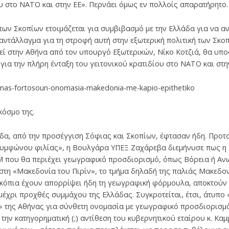
ου στο NATO και στην EE». Περνάει όμως εν πολλοίς απαρατήρητο.
των Σκοπίων ετοιμάζεται για συμβιβασμό με την Ελλάδα για να αν
 αντάλλαγμα για τη στροφή αυτή στην εξωτερική πολιτική των Σκο
 στην Αθήνα από τον υπουργό Εξωτερικών, Νίκο Κοτζιά, θα υποσ
για την πλήρη ένταξη του γειτονικού κρατιδίου στο NATO και στην
ha-mas-fortosoun-onomasia-makedonia-me-kapio-epithetiko
κόσμο της.
δα, από την προσέγγιση Σόφιας και Σκοπίων, έφτασαν ήδη. Προτο
υμφώνου φιλίας», η Βουλγάρα ΥΠΕΞ Ζαχάρεβα διεμήνυσε πως η 
M που θα περιέχει γεωγραφικό προσδιορισμό, όπως Βόρεια ή Αν
στη «Μακεδονία του Πιρίν», το τμήμα δηλαδή της παλιάς Μακεδο
Σκόπια έχουν απορρίψει ήδη τη γεωγραφική φόρμουλα, αποκτούν
έχρι προχθές συμμάχου της Ελλάδας. Συγκροτείται, έτσι, άτυπο
» της Αθήνας για σύνθετη ονομασία με γεωγραφικό προσδιορισμό
την κατηγορηματική (;) αντίθεση του κυβερνητικού εταίρου κ. Κα