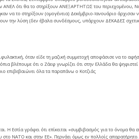
ων ΑΝΕΛ ότι θα το στηρίξουν ΑΝΕΞΑΡΤΗΤΩΣ του περιεχομένου, Ν
καν να το στηρίξουν (ομογένεια) Δεκέμβριο-Ιανουάριο άρχισαν 
ζουν την λύση (δεν έβαλα συνδέσμους, υπάρχουν ΔΕΚΑΔΕΣ σχετικ
ιφυλακτική, όταν είδε τη μαζική συμμετοχή αποφάσισε να το αφή
όπια βλέπουμε ότι ο Ζάεφ γνωρίζει ότι στην Ελλάδα θα ψηφιστ
ριο επιβεβαιώνει όλα τα παραπάνω ο Κοτζιάς
εται. Η Εστία γράφει ότι επίκειται «συμβιβασμός για το όνομα θα 
ου στο NATO και στην EE». Περνάει όμως εν πολλοίς απαρατήρητο.