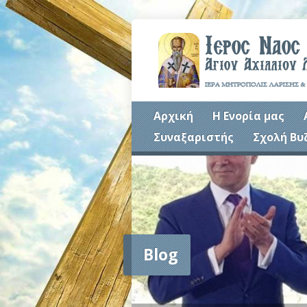
Αρχική
Η Ενορία μας
Συναξαριστής
Σχολή Βυ
Blog