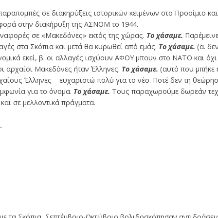
αραπομπές σε διακηρύξεις ιστορικών κειμένων στο Προοίμιο και
φορά στην διακήρυξη της ΑΣΝΟΜ το 1944.
αναφορές σε «Μακεδόνες» εκτός της χώρας.
Το χάσαμε.
Παρέμεινε
αγές στα Σκόπια και μετά θα κυρωθεί από εμάς.
Το χάσαμε.
(α. δε
νομικά εκεί, β. οι αλλαγές ισχύουν ΑΦΟΥ μπουν στο ΝΑΤΟ και όχι
οι αρχαίοι Μακεδόνες ήταν Έλληνες.
Το χάσαμε.
(αυτό που μπήκε ή
ρχαίους Έλληνες – ευχαριστώ πολύ για το νέο. Ποτέ δεν τη θεώρησα
υμφωνία για το όνομα.
Το χάσαμε.
Τους παραχωρούμε δωρεάν τεχ
 και σε μελλοντικά πράγματα.
.
ε τα Σκόπια, Σεπτέμβριο-Οκτώβριο βολιδοσκόπησαν αντιδράσεις