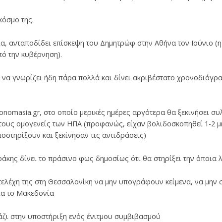
κόσμο της.
πια, ανταποδίδει επίσκεψη του Δημητρώφ στην Αθήνα τον Ιούνιο (
ό την κυβέρνηση).
ι να γνωρίζει ήδη πάρα πολλά και δίνει ακριβέστατο χρονοδιάγρα
 onomasia.gr, στο οποίο μερικές ημέρες αργότερα θα ξεκινήσει 
τους ομογενείς των ΗΠΑ (προφανώς, είχαν βολιδοσκοπηθεί 1-2 μ
οστηρίξουν και ξεκίνησαν τις αντιδράσεις)
άκης δίνει το πράσινο φως δημοσίως ότι θα στηρίξει την όποια 
στελέχη της στη Θεσσαλονίκη να μην υπογράφουν κείμενα, να μην
ια το Μακεδονία
κάζι στην υποστήριξη ενός ένιτμου συμβιβασμού