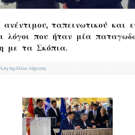
w Post
ς ανέντιμου, ταπεινωτικού και 
Οι λόγοι που ήταν μία παταγωδ
η με τα Σκόπια.
.Ν.Αγ.Αχιλλίου Λάρισας