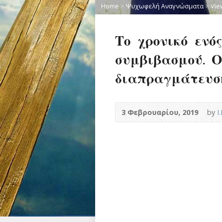
Home
>
Ψυχωφελή Αναγνώσματα
>
Vie
Το χρονικό ενό
συμβιβασμού. 
διαπραγμάτευσ
3 Φεβρουαρίου, 2019
by
Ι