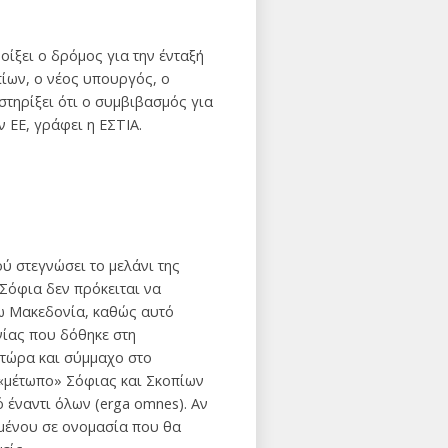
οίξει ο δρόμος για την ένταξή
πίων, ο νέος υπουργός, ο
τηρίξει ότι ο συμβιβασμός για
 EE, γράφει η ΕΣΤΙΑ.
ύ στεγνώσει το μελάνι της
Σόφια δεν πρόκειται να
ω Μακεδονία, καθώς αυτό
νίας που δόθηκε στη
 τώρα και σύμμαχο στο
 «μέτωπο» Σόφιας και Σκοπίων
 έναντι όλων (erga omnes). Αν
μμένου σε ονομασία που θα