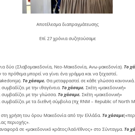
Αποτέλεσμα διαπραγμάτευσης
Επί 27 χρόνια συζητούσαμε
για δύο (Σλαβομακεδονία, Νεο-Μακεδονία, Ανω-μακεδονία).
Το χ
ν το πρόθεμα μπορεί να γίνει ένα γράμμα και να ξεχαστεί.
kedonija).
Το χάσαμε.
Θα μεταφραστεί σε κάθε γλώσσα κανονικά.
συμβαδίζει με την ιθαγένεια.
Το χάσαμε.
Σκέτη «μακεδονική»
 συμβαδίζει με την γλώσσα.
Το χάσαμε.
Σκέτη «μακεδονική»
συμβαδίζει με τα διεθνή σύμβολα (πχ RNM – Republic of North M
 στη χρήση του όρου Μακεδονία από την Ελλάδα.
Το χάσαμε
(«περ
ιας περιοχής».
 αναφορά σε «μακεδονικό κράτος/λαό/έθνος» στο Σύνταγμα.
Το χ