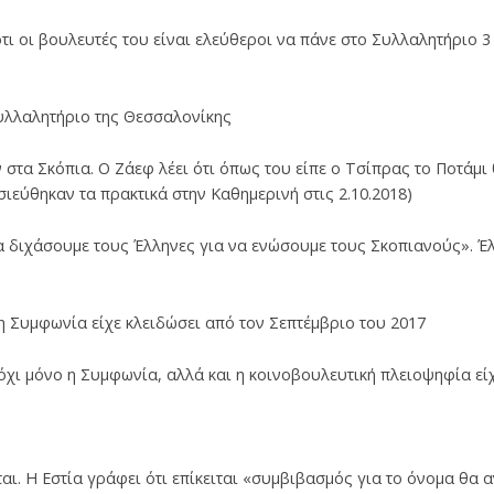
ότι οι βουλευτές του είναι ελεύθεροι να πάνε στο Συλλαλητήριο 3
συλλαλητήριο της Θεσσαλονίκης
 στα Σκόπια. Ο Ζάεφ λέει ότι όπως του είπε ο Τσίπρας το Ποτάμι 
εύθηκαν τα πρακτικά στην Καθημερινή στις 2.10.2018)
α διχάσουμε τους Έλληνες για να ενώσουμε τους Σκοπιανούς». Έ
ι η Συμφωνία είχε κλειδώσει από τον Σεπτέμβριο του 2017
ι όχι μόνο η Συμφωνία, αλλά και η κοινοβουλευτική πλειοψηφία εί
εται. Η Εστία γράφει ότι επίκειται «συμβιβασμός για το όνομα θα 