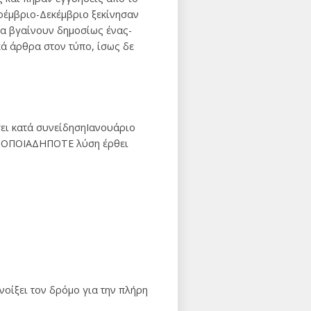
οέμβριο-Δεκέμβριο ξεκίνησαν
να βγαίνουν δημοσίως ένας-
ά άρθρα στον τύπο, ίσως δε
σει κατά συνείδησηΙανουάριο
εί ΟΠΟΙΑΔΗΠΟΤΕ λύση έρθει
ανοίξει τον δρόμο για την πλήρη