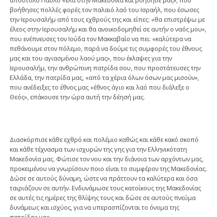
βοήθησες πολλές φορές τον παλαιό λαό του Ισραήλ, που έσωσες
την Ιερουσαλήμ από τους εχθρούς της και είπες: «θα επιστρέψω με
έλεος στην Ιερουσαλήμ και θα ανοικοδομηθεί σε αυτήν ο ναός μου»,
που ενέπνευσες τον Ιούδα τον Μακκαβαίο να πει: «καλύτερα να
πεθάνουμε στον πόλεμο, παρά να δούμε τις συμφορές του έθνους
μας και του αγιασμένου λαού μας», που έκλαψες για την
Ιερουσαλήμ, την ανθρώπινη πατρίδα σου, που προστάτευσες την
Ελλάδα, την πατρίδα μας, «από τα χέρια όλων όσων μας μισούν»,
που ανέδειξες το έθνος μας «έθνος άγιο και λαό που διάλεξε ο
Θεός», επάκουσε την ώρα αυτή την δέησή μας.
Διασκόρπισε κάθε εχθρό και πολέμιο καθώς και κάθε κακό σκοπό
και κάθε τέχνασμα των ισχυρών της γης για την Ελληνικότατη
Μακεδονία μας. Φώτισε τον νου και την διάνοια των αρχόντων μας,
προκειμένου να γνωρίσουν ποιο είναι το συμφέρον της Μακεδονίας.
Δώσε σε αυτούς δύναμη, ώστε να πράττουν τα καλύτερα και όσα
ταιριάζουν σε αυτήν. Ενδυνάμωσε τους κατοίκους της Μακεδονίας
σε αυτές τις ημέρες της θλίψης τους και δώσε σε αυτούς πνεύμα
δυνάμεως και ισχύος, για να υπερασπίζονται το όνομα της
πατρίδας μας.