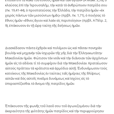
κλαύσας ἐπὶ τὴν Ἱερουσαλήμ, τὴν κατὰ τὸ ἀνθρώπινον πατρίδα σου
(Λκ. 19,41-44), ὁ προστατεύσας τὴν Ἑλλάδα, τὴν πατρίδα ἡμῶν «ἐκ
χειρὸς πάντων τῶν μισούντων ἡμᾶς» (πρβλ. Λκ. 1,71), ὁ ποιήσας τὸ
ἔθνος ἡμῶν «ἔθνος ἅγιον καὶ λαὸν εἰς περιποίησιν» (πρβλ. Α΄ Πέτρ. 2,
9), ἐπάκουσον ἐν τῇ ὥρᾳ ταύτῃ τῆς δεήσεως ἡμῶν.
Διασκέδασον πάντα ἐχθρὸν καὶ πολέμιον ὡς καὶ πᾶσαν πονηρὰν
βουλὴν καὶ μηχανὴν τῶν ἰσχυρῶν τῆς γῆς διὰ τὴν Ἑλληνικωτάτην
Μακεδονίαν ἡμῶν. Φώτισον τὸν νοῦν καὶ τὴν διάνοιαν τῶν ἀρχόντων
ἡμῶν εἰς τὸ εἰδέναι τί τὸ συμφέρον διὰ τὴν Μακεδονίαν. Κραταίωσον
αὐτοὺς πράττειν τὰ κράτιστα καὶ ἁρμόδια αὐτῇ. Ἐνδυνάμωσον τοὺς
κατοίκους τῆς Μακεδονίας ἐν ταύταις ταῖς ἡμέραις τῆς θλίψεως
αὐτῶν καὶ δὸς αὐτοῖς πνεῦμα δυνάμεως καὶ ἰσχύος εἰς τὸ
ὑπερασπίζεσθαι τὸ ὄνομα τῆς πατρίδος ἡμῶν.
Ἐπάκουσον τῆς φωνῆς τοῦ λαοῦ σου τοῦ ἀγωνιζομένου διὰ τὴν
ἀκεραιότητα τῆς φιλτάτης ἡμῶν πατρίδος καὶ τὴν περιφρούρησιν