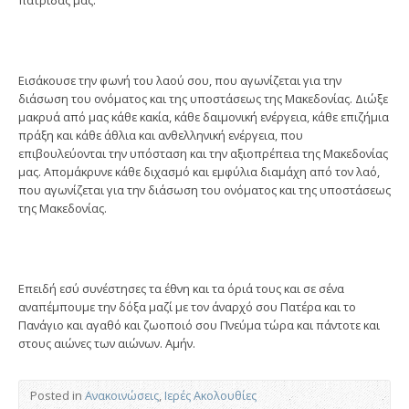
Εισάκουσε την φωνή του λαού σου, που αγωνίζεται για την
διάσωση του ονόματος και της υποστάσεως της Μακεδονίας. Διώξε
μακρυά από μας κάθε κακία, κάθε δαιμονική ενέργεια, κάθε επιζήμια
πράξη και κάθε άθλια και ανθελληνική ενέργεια, που
επιβουλεύονται την υπόσταση και την αξιοπρέπεια της Μακεδονίας
μας. Απομάκρυνε κάθε διχασμό και εμφύλια διαμάχη από τον λαό,
που αγωνίζεται για την διάσωση του ονόματος και της υποστάσεως
της Μακεδονίας.
Επειδή εσύ συνέστησες τα έθνη και τα όριά τους και σε σένα
αναπέμπουμε την δόξα μαζί με τον άναρχό σου Πατέρα και το
Πανάγιο και αγαθό και ζωοποιό σου Πνεύμα τώρα και πάντοτε και
στους αιώνες των αιώνων. Αμήν.
Posted in
Ανακοινώσεις
,
Ιερές Ακολουθίες