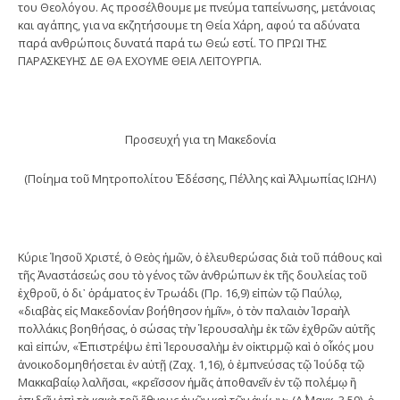
του Θεολόγου. Ας προσέλθουμε με πνεύμα ταπείνωσης, μετάνοιας
και αγάπης, για να εκζητήσουμε τη Θεία Χάρη, αφού τα αδύνατα
παρά ανθρώποις δυνατά παρά τω Θεώ εστί. ΤΟ ΠΡΩΙ ΤΗΣ
ΠΑΡΑΣΚΕΥΗΣ ΔΕ ΘΑ ΕΧΟΥΜΕ ΘΕΙΑ ΛΕΙΤΟΥΡΓΙΑ.
Προσευχή για τη Μακεδονία
(Ποίημα τοῦ Μητροπολίτου Ἐδέσσης, Πέλλης καὶ Ἀλμωπίας ΙΩΗΛ)
Κύριε Ἰησοῦ Χριστέ, ὁ Θεὸς ἡμῶν, ὁ ἐλευθερώσας διὰ τοῦ πάθους καὶ
τῆς Ἀναστάσεώς σου τὸ γένος τῶν ἀνθρώπων ἐκ τῆς δουλείας τοῦ
ἐχθροῦ, ὁ δι᾿ ὁράματος ἐν Τρωάδι (Πρ. 16,9) εἰπὼν τῷ Παύλῳ,
«διαβὰς εἰς Μακεδονίαν βοήθησον ἡμῖν», ὁ τὸν παλαιὸν Ἰσραὴλ
πολλάκις βοηθήσας, ὁ σώσας τὴν Ἱερουσαλὴμ ἐκ τῶν ἐχθρῶν αὐτῆς
καὶ εἰπών, «Ἐπιστρέψω ἐπὶ Ἱερουσαλὴμ ἐν οἰκτιρμῷ καὶ ὁ οἶκός μου
ἀνοικοδομηθήσεται ἐν αὐτῇ (Ζαχ. 1,16), ὁ ἐμπνεύσας τῷ Ἰούδᾳ τῷ
Μακκαβαίῳ λαλῆσαι, «κρεῖσσον ἡμᾶς ἀποθανεῖν ἐν τῷ πολέμῳ ἢ
ἐπιδεῖν ἐπὶ τὰ κακὰ τοῦ ἔθνους ἡμῶν καὶ τῶν ἁγίων» (Α΄ Μακκ. 3,59), ὁ