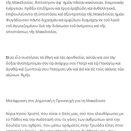
τῆς Μακεδονίας. Ἀπόστησον ἀφ᾿ ἡμῶν πᾶσαν κακόνοιαν, δαιμονικὴν
ἐνέργειαν, πρᾶξιν ἐπιζήμιον καὶ ἔργα ἐρεβώδη καὶ ἀνθελληνικά,
ἐπιβουλεύοντα τῇ ὑποστάσει καὶ ἀξιοπρεπείᾳ τῆς Μακεδονίας ἡμῶν.
Φυγάδευσον πάντα διχασμὸν καὶ ἐμφύλιον διαμάχην ἐκ τοῦ λαοῦ
τοῦ ἀγωνιζομένου διὰ τὴν διάσωσιν τοῦ ὀνόματος καὶ τῆς
ὑποστάσεως τῆς Μακεδονίας.
Ὅτι σὺ εἶ ὁ συστήσας τὰ ἔθνη καὶ τὰς ὁροθεσίας αὐτῶν καὶ σοὶ τὴν
δόξαν ἀναπέμπομεν σὺν τῷ ἀνάρχῳ σου Πατρὶ καὶ τῷ Παναγίῳ καὶ
ἀγαθῷ καὶ ζωοποιῷ σου Πνεύματι νῦν καὶ ἀεὶ καὶ εἰς τοὺς αἰῶνας τῶν
αἰώνων. Ἀμήν.
Μετάφραση στη Δημοτική η Προσευχή για τη Μακεδονία
Κύριε Ιησού Χριστέ, που είσαι ο Θεός μας, εσύ που ελευθέρωσες με
το Πάθος και την Ανάστασή σου το γένος των ανθρώπων από την
δουλεία του εχθρού, που μέσω οράματος στην Τρωάδα είπες στον
απόστολο Παύλο «έλα στην Μακεδονία και βοήθησέ μας», που