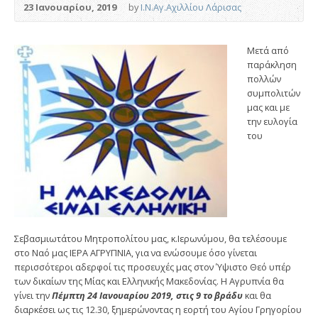
23 Ιανουαρίου, 2019
by
Ι.Ν.Αγ.Αχιλλίου Λάρισας
Μετά από
παράκληση
πολλών
συμπολιτών
μας και με
την ευλογία
του
Σεβασμιωτάτου Μητροπολίτου μας, κ.Ιερωνύμου, θα τελέσουμε
στο Ναό μας ΙΕΡΑ ΑΓΡΥΠΝΙΑ, για να ενώσουμε όσο γίνεται
περισσότεροι αδερφοί τις προσευχές μας στον Ύψιστο Θεό υπέρ
των δικαίων της Μίας και Ελληνικής Μακεδονίας. Η Αγρυπνία θα
γίνει την
Πέμπτη 24 Ιανουαρίου 2019, στις 9 το βράδυ
και θα
διαρκέσει ως τις 12.30, ξημερώνοντας η εορτή του Αγίου Γρηγορίου