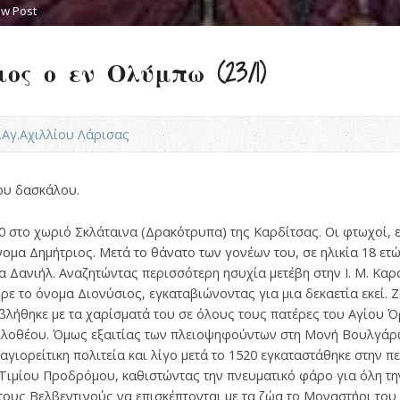
ew Post
ος ο εν Ολύμπω (23/1)
Ν.Αγ.Αχιλλίου Λάρισας
ου δασκάλου.
0 στο χωριό Σκλάταινα (Δρακότρυπα) της Καρδίτσας. Οι φτωχοί, 
ομα Δημήτριος. Μετά το θάνατο των γονέων του, σε ηλικία 18 ετών
 Δανιήλ. Αναζητώντας περισσότερη ησυχία μετέβη στην Ι. Μ. Κα
ε το όνομα Διονύσιος, εγκαταβιώνοντας για μια δεκαετία εκεί. 
ιβλήθηκε με τα χαρίσματά του σε όλους τους πατέρες του Αγίου 
ιλοθέου. Όμως εξαιτίας των πλειοψηφούντων στη Μονή Βουλγάρ
αγιορείτικη πολιτεία και λίγο μετά το 1520 εγκαταστάθηκε στην 
 Τιμίου Προδρόμου, καθιστώντας την πνευματικό φάρο για όλη την
τους Βελβεντινούς να επισκέπτονται με τα ζώα το Μοναστήρι το