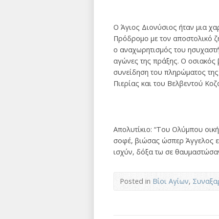
Ο Άγιος Διονύσιος ήταν μια χα
Πρόδρομο με τον αποστολικό ζ
ο αναχωρητισμός του ησυχαστή 
αγώνες της πράξης. Ο οσιακός 
συνείδηση του πληρώματος της 
Πιερίας και του Βελβεντού Κοζ
Απολυτίκιο: “Του Ολύμπου οική
σοφέ, βιώσας ώσπερ Άγγελος εν
ισχύν, δόξα τω σε θαυμαστώσαν
Posted in
Βίοι Αγίων
,
Συναξα