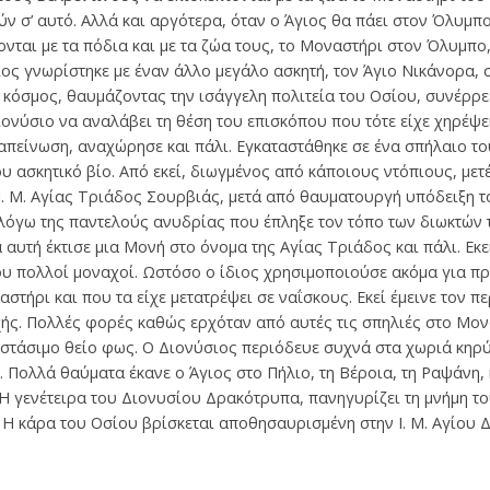
ν σ’ αυτό. Αλλά και αργότερα, όταν ο Άγιος θα πάει στον Όλυμπο
νται με τα πόδια και με τα ζώα τους, το Μοναστήρι στον Όλυμπο,
ιος γνωρίστηκε με έναν άλλο μεγάλο ασκητή, τον Άγιο Νικάνορα,
κόσμος, θαυμάζοντας την ισάγγελη πολιτεία του Οσίου, συνέρρεε
Διονύσιο να αναλάβει τη θέση του επισκόπου που τότε είχε χηρέψε
απείνωση, αναχώρησε και πάλι. Εγκαταστάθηκε σε ένα σπήλαιο το
ου ασκητικό βίο. Από εκεί, διωγμένος από κάποιους ντόπιους, με
 Ι. Μ. Αγίας Τριάδος Σουρβιάς, μετά από θαυματουργή υπόδειξη τ
λόγω της παντελούς ανυδρίας που έπληξε τον τόπο των διωκτών 
 αυτή έκτισε μια Μονή στο όνομα της Αγίας Τριάδος και πάλι. Εκ
υ πολλοί μοναχοί. Ωστόσο ο ίδιος χρησιμοποιούσε ακόμα για πρ
τήρι και που τα είχε μετατρέψει σε ναΐσκους. Εκεί έμεινε τον π
ής. Πολλές φορές καθώς ερχόταν από αυτές τις σπηλιές στο Μον
στάσιμο θείο φως. Ο Διονύσιος περιόδευε συχνά στα χωριά κηρύ
Πολλά θαύματα έκανε ο Άγιος στο Πήλιο, τη Βέροια, τη Ραψάνη, κ
 Η γενέτειρα του Διονυσίου Δρακότρυπα, πανηγυρίζει τη μνήμη το
. Η κάρα του Οσίου βρίσκεται αποθησαυρισμένη στην Ι. Μ. Αγίου