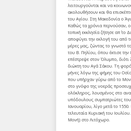
λειτουργούνται και να κοινωνού
ακολουθήσουν και θα επισκέπτο
του Αγίου. Στη Μακεδονία ο Άγ
Καθώς τα χρόνια περνούσαν, ο 
τοπική εκκλησία ζήτησε απ΄ το 
αποφύγει την εκλογή του από τ
μέρες μας, ζώντας το γνωστό τ
του Β. Πηλίου, όπου έκτισε την
επέστρεψε στον Όλυμπο, διότι 
διώκτη του Αγά Σάκου. Τη φορά
μήνες λόγω της φήμης του Οσίο
που υπήρχαν γύρω από το Μονασ
στο γνόφο της νοεράς προσευχ
ολόκληρος, λουσμένος στο ανα
υπόδουλους συμπατριώτες του. 
Ιανουαρίου, λίγο μετά το 1550.
τελευταία Κυριακή του Ιουλίου
Μονή) στο Λιτόχωρο.