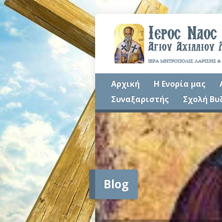
Αρχική
Η Ενορία μας
Συναξαριστής
Σχολή Βυ
Blog