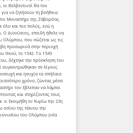
, οι Βελβεντινοί θα τον
 για να ζητήσουν τη βοήθεια
 στο Μοναστήρι της Ζάβορδας.
 όλο και πιο πολύς, ενώ η
ι. Ο Διονύσιος, επειδή ήθελε να
υ Ολύμπου, που σώζεται ως τις
τέβη προσωρινά στην περιοχή
ου Θεού, το 1542. Το 1545
του, δέχτηκε την πρόσκληση του
εί συγκεντρώθηκαν σε λίγους
οσευχή και ησυχία τα σπήλαια
ερισσότερο χρόνο, ζώντας μέσα
αστήρι τον έβλεπαν να λάμπει
ττοντας και στηρίζοντας τους
. α. Εκοιμήθη εν Κυρίω την 23η
υ οσίου της τέκνου την
 Διονυσίου του Ολύμπου (νέα