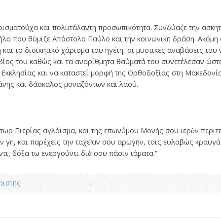
ρισματούχα και πολυτάλαντη προσωπικότητα. Συνδύαζε την ασκητ
ήλο που θύμιζε Απόστολο Παύλο και την κοινωνική δράση. Ακόμ
και το διοικητικό χάρισμα του ηγέτη, οι μυστικές αναβάσεις του
βίος του καθώς και τα αναρίθμητα θαύματά του συνετέλεσαν ώστε
Εκκλησίας και να καταστεί μορφή της Ορθοδοξίας στη Μακεδονία
άνης και δάσκαλος μοναζόντων και λαού.
τωρ Πιερίας αγλάισμα, και της επωνύμου Μονής σου ιερὸν περιτε
 γη, και παρέχεις την ταχεῖαν σου αρωγήν, τοις ευλαβώς κραυγά
τι, δόξα τω ενεργούντι διὰ σου πάσιν ιάματα.”
ριστής