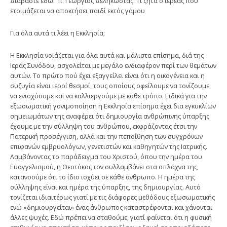
Διαβάστε εδώ: π. Γεώργιος Δεληκώστας: Τι ζητά ο ιερέας που
ετοιμάζεται να αποκτήσει παιδί εκτός γάμου
Για όλα αυτά τι λέει η Εκκλησία;
Η Εκκλησία νοιάζεται για όλα αυτά και μάλιστα επίσημα, διά της
Ιεράς Συνόδου, ασχολείται με μεγάλο ενδιαφέρον περί των θεμάτων
αυτών. Το πρώτο πού έχει εξαγγείλει είναι ότι η οικογένεια και η
συζυγία είναι ιεροί θεσμοί, τους οποίους οφείλουμε να τονίζουμε,
να ενισχύουμε και να καλλιεργούμε με κάθε τρόπο. Ειδικά για την
εξωσωματική γονιμοποίηση η Εκκλησία επίσημα έχει δια εγκυκλίων
σημειωμάτων της αναφέρει ότι δημιουργία ανθρώπινης ύπαρξης
έχουμε με την σύλληψη του ανθρώπου, εκφράζοντας έτσι την
Πατερική προσέγγιση, αλλά και την πεποίθηση των συγχρόνων
επιφανών εμβρυολόγων, γενετιστών και καθηγητών της Ιατρικής.
Λαμβάνοντας το παράδειγμα του Χριστού, όπου την ημέρα του
Ευαγγελισμού, η Θεοτόκος τον συλλαμβάνει στα σπλάχνα της,
κατανοούμε ότι το ίδιο ισχύει σε κάθε άνθρωπο. Η ημέρα της
σύλληψης είναι και ημέρα της ύπαρξης, της δημιουργίας. Αυτό
τονίζεται ιδιαιτέρως γιατί με τις διάφορες μεθόδους εξωσωματικής
ενώ «δημιουργείται» ένας άνθρωπος καταστρέφονται και χάνονται
άλλες ψυχές. Εδώ πρέπει να σταθούμε, γιατί φαίνεται ότι η φυσική