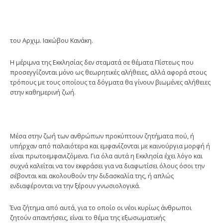
του Αρχιμ. Ιακώβου Κανάκη.
Η μέριμνα της Εκκλησίας δεν σταματά σε θέματα Πίστεως που
προσεγγίζονται μόνο ως θεωρητικές αλήθειες, αλλά αφορά στους
τρόπους με τους οποίους τα δόγματα θα γίνουν βιωμένες αλήθειες
στην καθημερινή ζωή.
Μέσα στην ζωή των ανθρώπων προκύπτουν ζητήματα πού, ή
υπήρχαν από παλαιότερα και εμφανίζονται με καινούργια μορφή ή
είναι πρωτοεμφανιζόμενα. Για όλα αυτά η Εκκλησία έχει λόγο και
συχνά καλείται να τον εκφράσει για να διαφωτίσει όλους όσοι την
σέβονται και ακολουθούν την διδασκαλία της, ή απλώς
ενδιαφέρονται να την ξέρουν γνωσιολογικά.
Ένα ζήτημα από αυτά, για το οποίο οι νέοι κυρίως άνθρωποι
ζητούν απαντήσεις, είναι το θέμα της εξωσωματικής