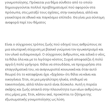
γονιμοποίησης. Πρόκειται για θέμα σύνθετο από το οποίο
δημιουργούνται πολλοί προβληματισμοί πού αφορούν στα
πρόσωπα, στις μεταξύ τους σχέσεις, στην οικογένεια, αλλά και
γενικότερα σε εθνικό και παγκόσμιο επίπεδο. Θα γίνει μια σύντομη
αναφορά περί του θέματος
Είναι ο σύγχρονος τρόπος ζωής πού οδηγεί τους ανθρώπους σε
μια εσωτερική σύγχυση με βασικό γνώμονα τον εγωκεντρισμό και
τον υλικό ευδαιμονισμό. Ο σύγχρονος άνθρωπος, και ειδικά ο νέος,
τα θέλει όλα και με το λιγότερο κόστος. Συχνά αποφασίζει ή πολύ
αργά ή πολύ γρήγορα. Θέλει να σπουδάσει, να προχωρήσει στα
επαγγελματικά του, να αναγνωριστεί κοινωνικά και όταν αυτό
θεωρεί ότι το καταφέρνει έχει «ξεχάσει» ότι θέλει να κάνει και
οικογένεια. Έτσι, σε μια μεγαλύτερη ηλικία, επιθυμεί να
τεκνοποιήσει, αλλά πλέον αυτό είναι δύσκολο. Αυτή η πορεία
σκέψης και ζωής απαντά στην πλειονότητα των νέων ανθρώπων
στις μέρες μας. Έτσι, κάπου εκεί, προκύπτει το ζήτημα της
εξωσωματικής γονιμοποίησης ως λύση.