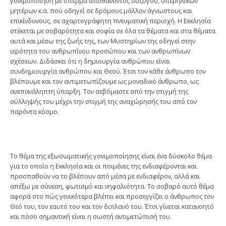
γονιμοποίηση με σπέρμα αποθανόντος συζύγου, υπερήλικων
μητέρων κ.α. πού οδηγεί σε δρόμους μάλλον άγνωστους και
επικίνδυνους, σε αχαρτογράφητη πνευματική περιοχή. Η Εκκλησία
στέκεται με σοβαρότητα και σοφία σε όλα τα θέματα και στα θέματα
αυτά και μέσω της ζωής της, των Μυστηρίων της οδηγεί στην
ιερότητα του ανθρωπίνου προσώπου και των ανθρωπίνων
σχέσεων. Διδάσκει ότι η δημιουργία ανθρώπου είναι
συνδημιουργία ανθρώπου και Θεού. Έτσι τον κάθε άνθρωπο τον
βλέπουμε και τον αντιμετωπίζουμε ως μοναδικό άνθρωπο, ως
ανεπανάληπτη ύπαρξη. Τον σεβόμαστε από την στιγμή της
σύλληψής του μέχρι την στιγμή της αναχώρησής του από τον
παρόντα κόσμο.
Το θέμα της εξωσωματικής γονιμοποίησης είναι ένα δύσκολο θέμα
για το οποίο η Εκκλησία και οι ποιμένες της ενδιαφέρονται και
προσπαθούν να το βλέπουν από μέσα με ενδιαφέρον, αλλά και
απέξω με σύνεση, φωτισμό και νηφαλιότητα. Το σοβαρό αυτό θέμα
αφορά στο πώς γενικότερα βλέπει και προσεγγίζει ο άνθρωπος τον
Θεό του, τον εαυτό του και τον διπλανό του. Έτσι γίνεται κατανοητό
και πόσο σημαντική είναι η σωστή αντιμετώπισή του.