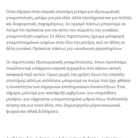
Όταν σήμερα στην ιατρική επιστήμη μιλάμε για εξωσωματική
γονιμοποίηση, μιλάμε για μία ιδέα, αλλά ταυτόχρονα και για πολλές
και διαφορετικές παραμέτρους. Ως ορισμό πάντως μπορούμε να
πούμε ότι πρόκειται για την εκτός του σώματος της γυναίκας
γονιμοποίηση ωαρίων. Σε άλλες περιπτώσεις έχουμε μεταφορά
γονιμοποιημένων ωαρίων στην ίδια την μητέρα, ενώ σε άλλες σε
άλλη γυναίκα. Πρόκειται πάντως για «συνένωση εργαστηρίου».
Οι περιπτώσεις εξωσωματικής γονιμοποίησης, όπως προείπαμε,
ποικίλουν και υπάρχουν ιατρικά εγχειρίδια πού κάνουν εκτενή
αναφορά περί αυτών. Όμως χωρίς την χρήση όρων της ιατρικής
επιστήμης αλλά με απλότητα, μπορούμε να πούμε πού έχει φθάσει
η δυνατότητα των σημερινών επιστημονικών δυνατοτήτων. Έτσι,
σήμερα, μιλούμε για «κατάψυξη εμβρύων», για «παρένθετη
μητέρα», για «άχρηστα» γονιμοποιημένα ωάρια λόγω πολλαπλής
κύησης και για τόσα άλλα, που δημιουργούν μύρια κοινωνικά,
ψυχικά και ηθικά διλλήματα.