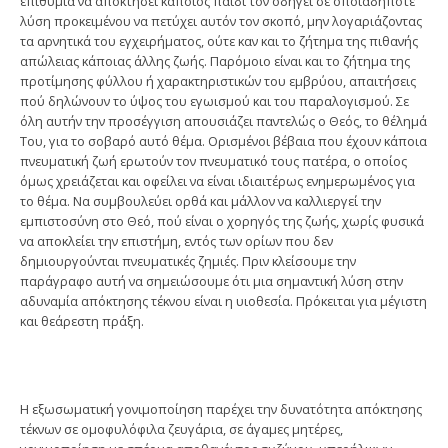
επιθυμία να αποκτήσει κάποιος παιδί τον οδηγεί σε οποιαδήποτε
λύση προκειμένου να πετύχει αυτόν τον σκοπό, μην λογαριάζοντας
τα αρνητικά του εγχειρήματος, ούτε καν και το ζήτημα της πιθανής
απώλειας κάποιας άλλης ζωής. Παρόμοιο είναι και το ζήτημα της
προτίμησης φύλλου ή χαρακτηριστικών του εμβρύου, απαιτήσεις
πού δηλώνουν το ύψος του εγωισμού και του παραλογισμού. Σε
όλη αυτήν την προσέγγιση απουσιάζει παντελώς ο Θεός, το θέλημά
Του, για το σοβαρό αυτό θέμα. Ορισμένοι βέβαια που έχουν κάποια
πνευματική ζωή ερωτούν τον πνευματικό τους πατέρα, ο οποίος
όμως χρειάζεται και οφείλει να είναι ιδιαιτέρως ενημερωμένος για
το θέμα. Να συμβουλεύει ορθά και μάλλον να καλλιεργεί την
εμπιστοσύνη στο Θεό, πού είναι ο χορηγός της ζωής, χωρίς φυσικά
να αποκλείει την επιστήμη, εντός των ορίων που δεν
δημιουργούνται πνευματικές ζημιές. Πριν κλείσουμε την
παράγραφο αυτή να σημειώσουμε ότι μια σημαντική λύση στην
αδυναμία απόκτησης τέκνου είναι η υιοθεσία. Πρόκειται για μέγιστη
και θεάρεστη πράξη.
Η εξωσωματική γονιμοποίηση παρέχει την δυνατότητα απόκτησης
τέκνων σε ομοφυλόφιλα ζευγάρια, σε άγαμες μητέρες,