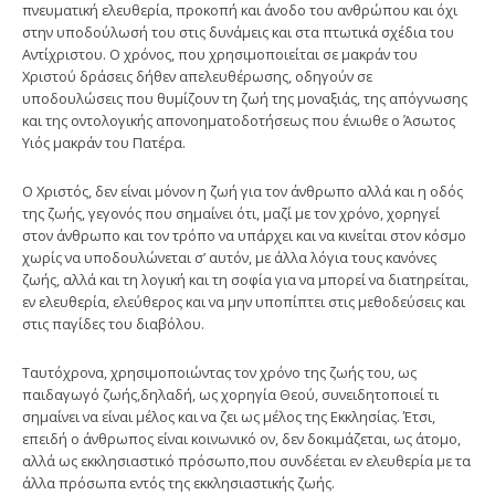
πνευματική ελευθερία, προκοπή και άνοδο του ανθρώπου και όχι
στην υποδούλωσή του στις δυνάμεις και στα πτωτικά σχέδια του
Αντίχριστου. Ο χρόνος, που χρησιμοποιείται σε μακράν του
Χριστού δράσεις δήθεν απελευθέρωσης, οδηγούν σε
υποδουλώσεις που θυμίζουν τη ζωή της μοναξιάς, της απόγνωσης
και της οντολογικής απονοηματοδοτήσεως που ένιωθε ο Άσωτος
Υιός μακράν του Πατέρα.
Ο Χριστός, δεν είναι μόνον η ζωή για τον άνθρωπο αλλά και η οδός
της ζωής, γεγονός που σημαίνει ότι, μαζί με τον χρόνο, χορηγεί
στον άνθρωπο και τον τρόπο να υπάρχει και να κινείται στον κόσμο
χωρίς να υποδουλώνεται σ’ αυτόν, με άλλα λόγια τους κανόνες
ζωής, αλλά και τη λογική και τη σοφία για να μπορεί να διατηρείται,
εν ελευθερία, ελεύθερος και να μην υποπίπτει στις μεθοδεύσεις και
στις παγίδες του διαβόλου.
Ταυτόχρονα, χρησιμοποιώντας τον χρόνο της ζωής του, ως
παιδαγωγό ζωής,δηλαδή, ως χορηγία Θεού, συνειδητοποιεί τι
σημαίνει να είναι μέλος και να ζει ως μέλος της Εκκλησίας. Έτσι,
επειδή ο άνθρωπος είναι κοινωνικό ον, δεν δοκιμάζεται, ως άτομο,
αλλά ως εκκλησιαστικό πρόσωπο,που συνδέεται εν ελευθερία με τα
άλλα πρόσωπα εντός της εκκλησιαστικής ζωής.