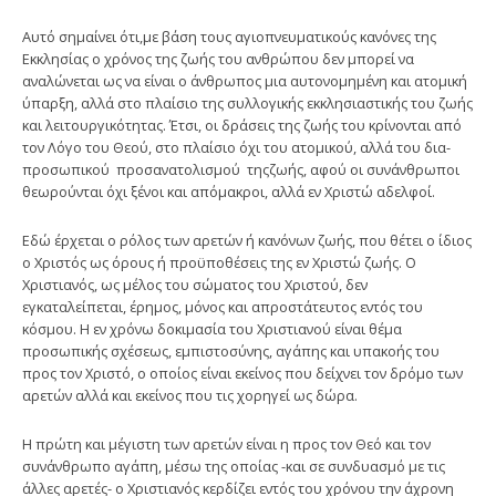
Αυτό σημαίνει ότι,με βάση τους αγιοπνευματικούς κανόνες της
Εκκλησίας ο χρόνος της ζωής του ανθρώπου δεν μπορεί να
αναλώνεται ως να είναι ο άνθρωπος μια αυτονομημένη και ατομική
ύπαρξη, αλλά στο πλαίσιο της συλλογικής εκκλησιαστικής του ζωής
και λειτουργικότητας. Έτσι, οι δράσεις της ζωής του κρίνονται από
τον Λόγο του Θεού, στο πλαίσιο όχι του ατομικού, αλλά του δια-
προσωπικού προσανατολισμού τηςζωής, αφού οι συνάνθρωποι
θεωρούνται όχι ξένοι και απόμακροι, αλλά εν Χριστώ αδελφοί.
Εδώ έρχεται ο ρόλος των αρετών ή κανόνων ζωής, που θέτει ο ίδιος
ο Χριστός ως όρους ή προϋποθέσεις της εν Χριστώ ζωής. Ο
Χριστιανός, ως μέλος του σώματος του Χριστού, δεν
εγκαταλείπεται, έρημος, μόνος και απροστάτευτος εντός του
κόσμου. Η εν χρόνω δοκιμασία του Χριστιανού είναι θέμα
προσωπικής σχέσεως, εμπιστοσύνης, αγάπης και υπακοής του
προς τον Χριστό, ο οποίος είναι εκείνος που δείχνει τον δρόμο των
αρετών αλλά και εκείνος που τις χορηγεί ως δώρα.
Η πρώτη και μέγιστη των αρετών είναι η προς τον Θεό και τον
συνάνθρωπο αγάπη, μέσω της οποίας -και σε συνδυασμό με τις
άλλες αρετές- ο Χριστιανός κερδίζει εντός του χρόνου την άχρονη