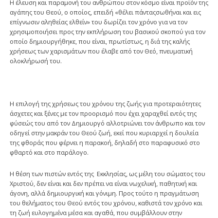
Η έλευση και παραμονή του ανθρώπου στον κόσμο είναι προϊόν της
αγάπης του Θεού, ο οποίος, επειδή «θέλει πάνταςσωθήναι και εις
επίγνωσιν αληθείας ελθείν» του δωρίζει τον χρόνο για να τον
χρησιμοποιήσει προς την εκπλήρωση του βασικού σκοπού για τον
οποίο δημιουργήθηκε, που είναι, πρωτίστως, η διά της καλής
χρήσεως των χαρισμάτων που έλαβε από τον Θεό, πνευματική
ολοκλήρωσή του.
Η επιλογή της χρήσεως του χρόνου της ζωής για προτεραιότητες
άσχετες και ξένες με τον προορισμό που έχει χαραχθεί εντός της
φύσεώς του από τον Δημιουργό αλλοτριώνει τον άνθρωπο και τον
οδηγεί στην μακράν του Θεού ζωή, εκεί που κυριαρχεί η δουλεία
της φθοράς που φέρνει η παρακοή, δηλαδή στο παραφυσικό στο
φθαρτό και στο παράλογο.
Η θέση των πιστών εντός της Εκκλησίας, ως μέλη του σώματος του
Χριστού, δεν είναι και δεν πρέπει να είναι νωχελική, παθητική και
άγονη, αλλά δημιουργική και γόνιμη. Προς τούτο η πραγμάτωση
του θελήματος του Θεού εντός του χρόνου, καθιστά τον χρόνο και
τη ζωή ευλογημένα μέσα και αγαθά, που συμβάλλουν στην