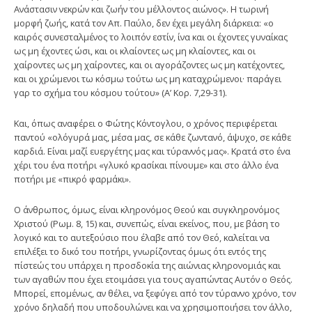
Ανάστασιν νεκρών και ζωήν του μέλλοντος αιώνος». Η τωρινή
μορφή ζωής, κατά τον Απ. Παύλο, δεν έχει μεγάλη διάρκεια: «ο
καιρός συνεσταλμένος το λοιπόν εστίν, ίνα και οι έχοντες γυναίκας
ως μη έχοντες ώσι, και οι κλαίοντες ως μη κλαίοντες, και οι
χαίροντες ως μη χαίροντες, και οι αγοράζοντες ως μη κατέχοντες,
και οι χρώμενοι τω κόσμω τούτω ως μη καταχρώμενοι· παράγει
γαρ το σχήμα του κόσμου τούτου» (Α’ Κορ. 7,29-31).
Και, όπως αναφέρει ο Φώτης Κόντογλου, ο χρόνος περιφέρεται
παντού «ολόγυρά μας, μέσα μας, σε κάθε ζωντανό, άψυχο, σε κάθε
καρδιά. Είναι μαζί ευεργέτης μας και τύραννός μας». Κρατά στο ένα
χέρι του ένα ποτήρι «γλυκό κρασίκαι πίνουμε» και στο άλλο ένα
ποτήρι με «πικρό φαρμάκι».
Ο άνθρωπος, όμως, είναι κληρονόμος Θεού και συγκληρονόμος
Χριστού (Ρωμ. 8, 15) και, συνεπώς, είναι εκείνος, που, με βάση το
λογικό και το αυτεξούσιο που έλαβε από τον Θεό, καλείται να
επιλέξει το δικό του ποτήρι, γνωρίζοντας όμως ότι εντός της
πίστεώς του υπάρχει η προσδοκία της αιώνιας κληρονομιάς και
των αγαθών που έχει ετοιμάσει για τους αγαπώντας Αυτόν ο Θεός.
Μπορεί, επομένως, αν θέλει, να ξεφύγει από τον τύραννο χρόνο, τον
χρόνο δηλαδή που υποδουλώνει και να χρησιμοποιήσει τον άλλο,