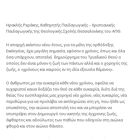
Ηρακλής Ρεράκης, Καθηγητής Παιδαγωγικής – Χριστιανικής
Παιδαγωγικής της Θεολογικής Σχολής Θεσσαλονίκης του ΑΠΘ.
Η απαρχή εκάστου νέου έτους, για τα μέλη της ορθόδοξης
Εκκλησίας, έχει μεγάλη σημασία, εφόσον ο χρόνος, όπως και όλα
όσα υπάρχουν, αποτελεί δημιούργημα του Τριαδικού Θεού ο
οποίος δεν είναι μόνον η ζωή των πάντων αλλά και ο χορηγός της
ζωής, ο «χρόνους και καιρούς εν τη ιδία εξουσία θέμενος».
Ο άνθρωπος με την ευκαιρία κάθε νέου χρόνου, οφείλει να
ευχαριστεί καινα δοξάζει τον Θεό σε κάθε ευκαιρία, διότι διά της
θείας Του ευσπλαχνίας μας χορηγεί νέο χρόνο, νέες ευκαιρίες, νέα
περιθώρια για να προλάβει να εκπληρώσει στη γη, που ήλθε ως
επισκέπτης, την αιώνια αποστολή του και να μπορέσει να
επιστρέψει στον Δημιουργό του νικητής της έγχρονης ζωής,
άφθαρτος και αδούλωτος των παθών που οδηγούν στη αιώνια
φθορά και στον αιώνιο θάνατο.