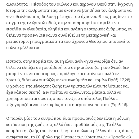
αιωνιότητα. Η είσοδος του αιώνιου και άχρονου Θεού στην έγχρονη
Ιστορία της ανθρωπότητας, με σκοπό να βοηθήσει τον άνθρωπο να
γίνει θεάνθρωπος, δηλαδή μέτοχος του άχρονου Θεού, μας δίνει το
στίγμα της εν Χριστώ οδού, στην οποίαμπορεί και οφείλει να
εισέλθει,εν ελευθερία, αληθεία και αγάπη ο ιστορικός άνθρωπος, αν
θέλει να προσεγγίσει και να συνδεθεί με τη μεταχρονική και
μεταϊστορική πραγματικότητα του άχρονου Θεού,που αποτελεί το
αιώνιο μέλλον του.
Ωστόσο, στην πορεία του αυτή είναι ανάγκη να γνωρίζει ότι, αν
θέλει να ελπίζει στη μετάβασή του στην αιώνια ζωή του Θεού, δεν
μπορεί να κινείται ατομικά, παράλογα και αυτόνομα, αλλά εν
Χριστώ, διότι «εν αυτώζώμεν και κινούμεθα και εσμέν» Πράξ. 17,28).
Ο χρόνος, επομένως,της ζωής των Χριστιανών είναι πολύτιμος και
έχει κάποιο σκοπό. Δεν πρέπει να αναλώνεται μάταια, αλλά να
χρησιμοποιείται σωστά, όπως τονίζει ο απόστολος Παύλος:
«εξαγοραζόμενοι τον καιρόν, ότι αι ημέραιπονηραίεισι» (Εφ. 5,16).
Ο παρών βίος του ανθρώπου είναι προσωρινός δεν είναι η μόνιμη
κατάσταση της ζωής του, αλλά ένας προθάλαμός της. Το άλλο
κομμάτι της ζωής του είναι η ζωή του αιώνιου μέλλοντός του, όπως
αναφέρει και το Σύμβολο της Πίστεως των Χριστιανών: «Προσδοκώ