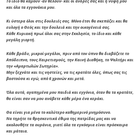
Το ίδιο θα κάμουν -αν θέλουν- και οι άνδρες σας και η νύφη μου
και όλα τα εγγονάκια μου.
Κι ύστερα όλοι στις δουλειές σας. Μόνο έτσι θα σκεπάζει και θα
ευλογή ο Θεός και την δουλειά και την οικογένειά σας.
Κάθε Κυριακή πρωί όλοι σας στην Εκκλησία, το ίδιο και κάθε
μεγάλη γιορτή.
Κάθε βράδυ, μικροί-μεγάλοι, πριν από τον ύπνο θα διαβάζετε το
Απόδειπνο, τους Χαιρετισμούς, την Καινή Διαθήκη, το Ψαλτήρι και
την «Αμαρτωλών Σωτηρία».
Μην ξεχνάτε και τις νηστείες, να τις κρατάτε όλες, όπως σας τις
βαστούσα κι εγώ, από 6 χρονών και μετά.
Όλα αυτά, αγαπημένα μου παιδιά και εγγόνια, όταν θα τα κρατάτε,
θα είναι σαν να μου ανάβετε κάθε μέρα ένα κεράκι.
Θα είναι για μένα το καλύτερο καθημερινό μνημόσυνο.
Να τηρήτε τα θρησκευτικά έθιμα της πατρίδας μας και να
ακολουθήτε τα ουράνια, γιατί όλα τα εγκόσμια είναι πρόσκαιρα
και μάταια.