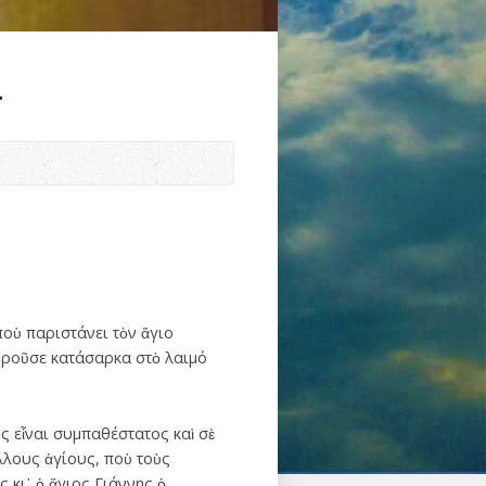
.
ποὺ παριστάνει τὸν ἅγιο
φοροῦσε κατάσαρκα στὸ λαιμό
ς εἶναι συμπαθέστατος καὶ σὲ
λλους ἁγίους, ποὺ τοὺς
 κι᾿ ὁ ἅγιος Γιάννης ὁ