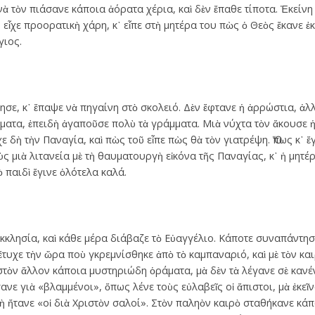
 τὸν πιάσανε κάποια ἀόρατα χέρια, καὶ δὲν ἔπαθε τίποτα. Ἐκείνη
χε προορατικὴ χάρη, κ᾿ εἶπε στὴ μητέρα του πὼς ὁ Θεὸς ἔκανε ἐκε
γιος.
ησε, κ᾿ ἔπαψε νὰ πηγαίνη στὸ σκολειό. Δὲν ἔφτανε ἡ ἀρρώστια, ἀ
ατα, ἐπειδὴ ἀγαποῦσε πολὺ τὰ γράμματα. Μιὰ νύχτα τὸν ἄκουσε ἡ 
ε δὴ τὴν Παναγία, καὶ πὼς τοῦ εἶπε πὼς θὰ τὸν γιατρέψη. Ὅπως κ᾿ ἔγ
ς μιὰ λιτανεία μὲ τὴ θαυματουργὴ εἰκόνα τῆς Παναγίας, κ᾿ ἡ μητέρ
 παιδὶ ἔγινε ὁλότελα καλά.
ἐκκλησία, καὶ κάθε μέρα διάβαζε τὸ Εὐαγγέλιο. Κάποτε συναπάντησ
χε τὴν ὥρα ποὺ γκρεμνίσθηκε ἀπὸ τὸ καμπαναριό, καὶ μὲ τὸν και
στὸν ἄλλον κάποια μυστηριώδη ὁράματα, μὰ δὲν τὰ λέγανε σὲ κανέν
ε γιὰ «βλαμμένοι», ὅπως λένε τοὺς εὐλαβεῖς οἱ ἄπιστοι, μὰ ἐκεῖν
ἤτανε «οἱ διὰ Χριστὸν σαλοί». Στὸν παληὸν καιρὸ σταθήκανε κάπο