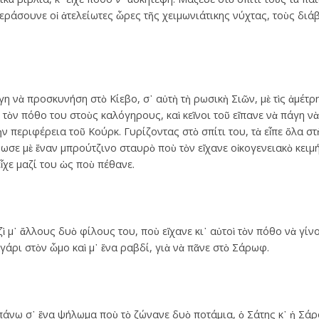
ράσουνε οἱ ἀτελείωτες ὧρες τῆς χειμωνιάτικης νύχτας, τοὺς διάβ
η νὰ προσκυνήση στὸ Κίεβο, σ᾿ αὐτὴ τὴ ρωσικὴ Σιῶν, μὲ τὶς ἀμέτρη
τὸν πόθο του στοὺς καλόγηρους, καὶ κεῖνοι τοῦ εἴπανε νὰ πάγη ν
 περιφέρεια τοῦ Κούρκ. Γυρίζοντας στὸ σπίτι του, τὰ εἶπε ὅλα στὴ
σε μὲ ἕναν μπρούτζινο σταυρὸ ποὺ τὸν εἴχανε οἰκογενειακὸ κειμήλ
ἶχε μαζί του ὡς ποὺ πέθανε.
 μ᾿ ἄλλους δυὸ φίλους του, ποὺ εἴχανε κι᾿ αὐτοὶ τὸν πόθο νὰ γί
ταγάρι στὸν ὦμο καὶ μ᾿ ἕνα ραβδί, γιὰ νὰ πᾶνε στὸ Σάρωφ.
πάνω σ᾿ ἕνα ψήλωμα ποὺ τὸ ζώνανε δυὸ ποτάμια, ὁ Σάτης κ᾿ ἡ Σάρ