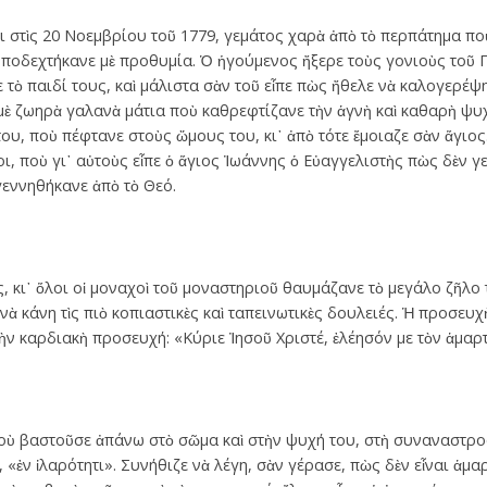
 στὶς 20 Νοεμβρίου τοῦ 1779, γεμάτος χαρὰ ἀπὸ τὸ περπάτημα ποὺ
ὑποδεχτήκανε μὲ προθυμία. Ὁ ἡγούμενος ἤξερε τοὺς γονιοὺς τοῦ Π
ε τὸ παιδί τους, καὶ μάλιστα σὰν τοῦ εἶπε πὼς ἤθελε νὰ καλογερέψ
ὲ ζωηρὰ γαλανὰ μάτια ποὺ καθρεφτίζανε τὴν ἁγνὴ καὶ καθαρὴ ψυχή
υ, ποὺ πέφτανε στοὺς ὤμους του, κι᾿ ἀπὸ τότε ἔμοιαζε σὰν ἅγιος
ι, ποὺ γι᾿ αὐτοὺς εἶπε ὁ ἅγιος Ἰωάννης ὁ Εὐαγγελιστὴς πὼς δὲν 
γεννηθήκανε ἀπὸ τὸ Θεό.
 κι᾿ ὅλοι οἱ μοναχοὶ τοῦ μοναστηριοῦ θαυμάζανε τὸ μεγάλο ζῆλο τ
νὰ κάνη τὶς πιὸ κοπιαστικὲς καὶ ταπεινωτικὲς δουλειές. Ἡ προσευχὴ
τὴν καρδιακὴ προσευχή: «Κύριε Ἰησοῦ Χριστέ, ἐλέησόν με τὸν ἁμαρ
ποὺ βαστοῦσε ἀπάνω στὸ σῶμα καὶ στὴν ψυχή του, στὴ συναναστρ
«ἐν ἰλαρότητι». Συνήθιζε νὰ λέγη, σὰν γέρασε, πὼς δὲν εἶναι ἁμαρ