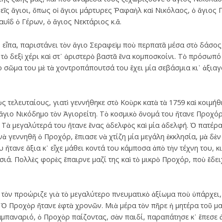
εῖς ἅγιοι, ὅπως οἱ ἅγιοι μάρτυρες Ῥαφαὴλ καὶ Νικόλαος, ὁ ἅγιος 
υῒδ ὁ Γέρων, ὁ ἅγιος Νεκτάριος κ.ἄ.
 εἶπα, παριστάνει τὸν ἅγιο Σεραφεὶμ ποὺ περπατᾶ μέσα στὸ δάσος
τὸ δεξὶ χέρι καὶ στ᾿ ἀριστερὸ βαστᾶ ἕνα κομποσκοίνι. Τὸ πρόσωπ
 σῶμα του μὲ τὰ χοντροπάπουτσά του ἔχει μία σεβάσμια κι᾿ ἀξιαγ
ὺς τελευταίους, γιατὶ γεννήθηκε στὸ Κοὺρκ κατὰ τὰ 1759 καὶ κοιμή
ς ἅγιο Νικόδημο τὸν Ἁγιορείτη. Τὸ κοσμικὸ ὄνομά του ἤτανε Προχό
υ. Τὰ μεγαλύτερά του ἤτανε ἕνας ἀδελφὸς καὶ μία ἀδελφή. Ὁ πατέρ
 νὰ γεννηθῆ ὁ Προχόρ, ἔπιασε νὰ χτίζη μία μεγάλη ἐκκλησία, μὰ δὲ
υ ἤτανε ἄξια κ᾿ εἶχε μάθει κοντά του κάμποσα ἀπὸ τὴν τέχνη του, 
ησιά. Πολλὲς φορὲς ἔπαιρνε μαζί της καὶ τὸ μικρὸ Προχόρ, ποὺ ἔδε
τὸν προώριζε γιὰ τὸ μεγαλύτερο πνευματικὸ ἀξίωμα ποὺ ὑπάρχει, 
Ὁ Προχὸρ ἤτανε ἑφτὰ χρονῶν. Μιὰ μέρα τὸν πῆρε ἡ μητέρα τοῦ μαζί
μπαναριό, ὁ Προχὸρ παίζοντας, σὰν παιδί, παραπάτησε κ᾿ ἔπεσε 