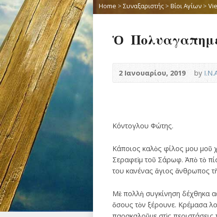
Home
>
Συναξαριστής
>
Βίοι Αγίων
>
Vi
Ὁ Πολυαγαπημέ
2 Ιανουαρίου, 2019
by
Ι.Ν
Κόντογλου Φώτης.
Κάποιος καλὸς φίλος μου μοῦ χά
Σεραφεὶμ τοῦ Σάρωφ. Ἀπὸ τὸ πί
του κανένας ἅγιος ἄνθρωπος τῆ
Μὲ πολλὴ συγκίνηση δέχθηκα αὐτ
ὅσους τὸν ξέρουνε. Κρέμασα λο
παρακαλοῦμε στὶς περιστάσεις τ