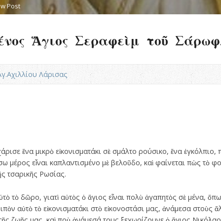
ew Post
νος Ἅγιος Σεραφεὶμ τοῦ Σάρωφ
.Αγ.Αχιλλίου Λάρισας
ρισε ἕνα μικρὸ εἰκονισματάκι σὲ σμάλτο ρούσικο, ἕνα ἐγκόλπιο, 
σω μέρος εἶναι καπλαντισμένο μὲ βελοῦδο, καὶ φαίνεται πὼς τὸ 
ς τσαρικῆς Ρωσίας.
ὸ τὸ δῶρο, γιατὶ αὐτὸς ὁ ἅγιος εἶναι πολὺ ἀγαπητὸς σὲ μένα, ὅπω
ιπὸν αὐτὸ τὸ εἰκονισματάκι στὸ εἰκονοστάσι μας, ἀνάμεσα στοὺς ἄ
ῆς ζωῆς μας, καὶ ποὺ ἀνάμεσά τους ξεχωρίζουνε ὁ ἅγιος Νικόλαος