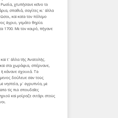
Ρωσία, χτυπήσανε κεῖνο τὸ
άρια, σπαθιά, σαγίτες κι᾿ ἄλλα
ῶσοι, καὶ κατὰ τὸν πόλεμο
σος ἄγριο, γεμάτο θηρία.
ὰ 1700. Μὲ τὸν καιρό, πήγανε
καὶ τ᾿ ἄλλα τῆς Ἀνατολῆς.
 καὶ στὰ χωράφια, σπέρνανε,
 ἢ κάνανε σχοινιά. Τὰ
ύμενος δούλευε σὰν τοὺς
 νηστεία, μ᾿ ἀγρυπνία, μὲ
ἀπὸ τὶς πιὸ σπουδαῖες
ηριοῦ καὶ μοίραζε σιτάρι στοὺς
νοι.