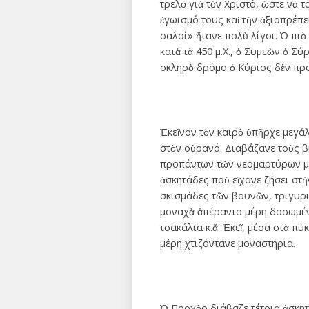
τρελὸ γιὰ τὸν Χριστό, ὥστε νὰ 
ἐγωισμό τους καὶ τὴν ἀξιοπρέπει
σαλοί» ἤτανε πολὺ λίγοι. Ὁ πι
κατὰ τὰ 450 μ.X., ὁ Συμεὼν ὁ Σύ
σκληρὸ δρόμο ὁ Κύριος δὲν προ
Ἐκεῖνον τὸν καιρὸ ὑπῆρχε μεγά
στὸν οὐρανό. Διαβάζανε τοὺς β
προπάντων τῶν νεομαρτύρων μα
ἀσκητάδες ποὺ εἴχανε ζήσει στὴ
σκισμάδες τῶν βουνῶν, τριγυρι
μοναχὰ ἀπέραντα μέρη δασωμένα,
τσακάλια κ.ἄ. Ἐκεῖ, μέσα στὰ πυ
μέρη χτιζόντανε μοναστήρια.
Ὁ Προχὸρ διάβαζε τέτοια ἀσκητικ