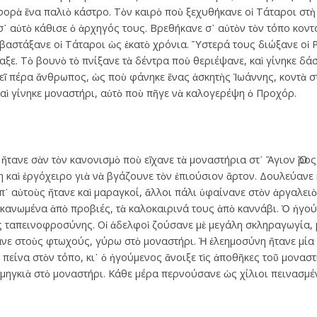
ορὰ ἕνα παλιὸ κάστρο. Τὸν καιρὸ ποὺ ξεχυθήκανε οἱ Τάταροι στὴ 
 σ᾿ αὐτὸ κάθισε ὁ ἀρχηγός τους. Βρεθήκανε σ᾿ αὐτὸν τὸν τόπο κοντ
 βαστάξανε οἱ Τάταροι ὡς ἑκατὸ χρόνια. Ὕστερά τους διώξανε οἱ Ρ
αξε. Τὸ βουνὸ τὸ πνίξανε τὰ δέντρα ποὺ θεριέψανε, καὶ γίνηκε δά
εῖ πέρα ἄνθρωπος, ὡς ποὺ φάνηκε ἕνας ἀσκητὴς Ἰωάννης, κοντὰ στ
καὶ γίνηκε μοναστήρι, αὐτὸ ποὺ πῆγε νὰ καλογερέψη ὁ Προχόρ.
τανε σὰν τὸν κανονισμὸ ποὺ εἴχανε τὰ μοναστήρια στ᾿ Ἅγιον Ὅρος 
η καὶ ἐργόχειρο γιὰ νὰ βγάζουνε τὸν ἐπιούσιον ἄρτον. Δουλεύανε
π᾿ αὐτοὺς ἤτανε καὶ μαραγκοί, ἄλλοι πάλι ὑφαίνανε στὸν ἀργαλειὸ
 κανωμένα ἀπὸ προβιές, τὰ καλοκαιρινά τους ἀπὸ καννάβι. Ὁ ἡγο
ς ταπεινοφροσύνης. Οἱ ἀδελφοὶ ζούσανε μὲ μεγάλη σκληραγωγία, μὲ
άζανε στοὺς φτωχούς, γύρω στὸ μοναστήρι. Ἡ ἐλεημοσύνη ἤτανε μία 
 πείνα στὸν τόπο, κι᾿ ὁ ἡγούμενος ἄνοιξε τὶς ἀποθῆκες τοῦ μοναστ
μηγκιὰ στὸ μοναστήρι. Κάθε μέρα περνούσανε ὡς χίλιοι πεινασμέ