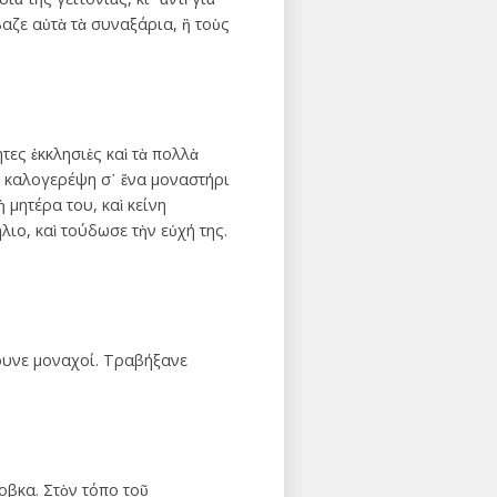
αζε αὐτὰ τὰ συναξάρια, ἢ τοὺς
τες ἐκκλησιὲς καὶ τὰ πολλὰ
ὰ καλογερέψη σ᾿ ἕνα μοναστήρι
 μητέρα του, καὶ κείνη
ιο, καὶ τούδωσε τὴν εὐχή της.
νουνε μοναχοί. Τραβήξανε
οβκα. Στὸν τόπο τοῦ