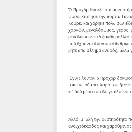
Ὁ Προχὸρ ἔφταξε στὸ μοναστήρι
φύση. Χτύπησε τὴν πόρτα. Τὸν 
Κούρκ, καὶ χάρηκε πολὺ σὰν εἶδ
χρονῶν, μεγαλόσωμος, γερός, μ
μεγαλώσουνε τὰ ξανθὰ μαλλιά το
ποὺ ἔχουνε οἱ λιγοστοὶ ἄνθρωπο
μήτε ἀπὸ θέλημα ἀνδρός, ἀλλὰ 
Ἔγινε λοιπὸν ὁ Προχὸρ δόκιμος,
ταπείνωσή του. Χαρά του ἤτανε 
κι᾿ ἀπὸ μέσα του ἔλεγε ὁλοένα 
Ἀλλά, μ᾿ ὅλη τὴν αὐστηρότητα 
ἀνοιχτόκαρδος καὶ χαρούμενος, 