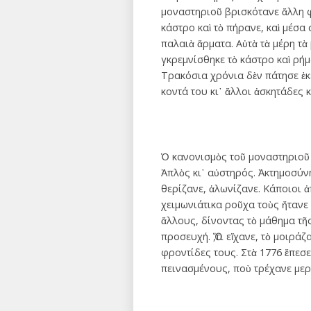
μοναστηριοῦ βρισκότανε ἄλλη φ
κάστρο καὶ τὸ πήρανε, καὶ μέσα
παλαιὰ ἅρματα. Αὐτὰ τὰ μέρη τὰ
γκρεμνίσθηκε τὸ κάστρο καὶ ρήμ
Τρακόσια χρόνια δὲν πάτησε ἐκ
κοντά του κι᾿ ἄλλοι ἀσκητάδες 
Ὁ κανονισμὸς τοῦ μοναστηριοῦ ἤ
Ἁπλὸς κι᾿ αὐστηρός. Ἀκτημοσύν
θερίζανε, ἁλωνίζανε. Κάποιοι ἀ
χειμωνιάτικα ροῦχα τοὺς ἤτανε
ἄλλους, δίνοντας τὸ μάθημα τῆ
προσευχή. Ὅ,τι εἴχανε, τὸ μοιρ
φροντίδες τους. Στὰ 1776 ἔπεσε
πεινασμένους, ποὺ τρέχανε μερ