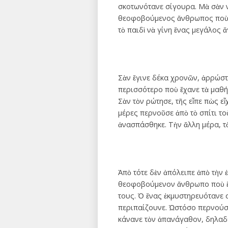
σκοτωνότανε σίγουρα. Μὰ σὰν νὰ
θεοφοβούμενος ἄνθρωπος ποὺ εἶ
τὸ παιδὶ νὰ γίνη ἕνας μεγάλος ἅ
Σὰν ἔγινε δέκα χρονῶν, ἀρρώστ
περισσότερο ποὺ ἔχανε τὰ μαθήμ
Σὰν τὸν ρώτησε, τῆς εἶπε πὼς εἶχ
μέρες περνοῦσε ἀπὸ τὸ σπίτι τοὺ
ἀνασπάσθηκε. Τὴν ἄλλη μέρα, τὸ
Ἀπὸ τότε δὲν ἀπόλειπε ἀπὸ τὴν 
θεοφοβούμενον ἄνθρωπο ποὺ ἔτυ
τους. Ὁ ἕνας ἐκμυστηρευότανε 
περιπαίζουνε. Ὡστόσο περνούσαν
κάνανε τὸν ἀπανάγαθον, δηλαδὴ 