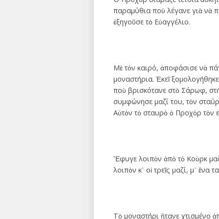
παραμύθια ποὺ λέγανε γιὰ νὰ πε
ἐξηγοῦσε τὸ Εὐαγγέλιο.
Μὲ τὸν καιρό, ἀποφάσισε νὰ πάγ
μοναστήρια. Ἐκεῖ ξομολογήθηκε 
ποὺ βρισκότανε στὸ Σάρωφ, στὴν
συμφώνησε μαζί του, τὸν σταύρω
Αὐτὸν τὸ σταυρὸ ὁ Προχὸρ τὸν ε
Ἔφυγε λοιπὸν ἀπὸ τὸ Κοὺρκ μαζὶ
λοιπὸν κ᾿ οἱ τρεῖς μαζί, μ᾿ ἕνα 
Τὸ μοναστήρι ἤτανε χτισμένο ἀ