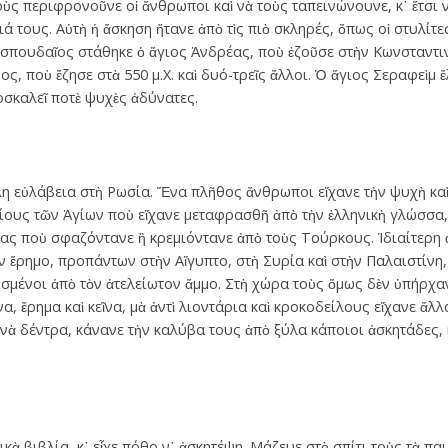
τοὺς περιφρονοῦνε οἱ ἄνθρωποι καὶ νὰ τοὺς ταπεινώνουνε, κ᾿ ἔτσι
ά τους. Αὐτὴ ἡ ἄσκηση ἤτανε ἀπὸ τὶς πιὸ σκληρές, ὅπως οἱ στυλίτες,
ὸ σπουδαῖος στάθηκε ὁ ἅγιος Ἀνδρέας, ποὺ ἐζοῦσε στὴν Κωνσταντι
ρος, ποὺ ἔζησε στὰ 550 μ.X. καὶ δυό-τρεῖς ἄλλοι. Ὁ ἅγιος Σεραφεὶμ
σκαλεῖ ποτὲ ψυχὲς ἀδύνατες.
λη εὐλάβεια στὴ Ρωσία. Ἕνα πλῆθος ἄνθρωποι εἴχανε τὴν ψυχὴ καὶ
ίους τῶν Ἁγίων ποὺ εἴχανε μεταφρασθῆ ἀπὸ τὴν ἑλληνικὴ γλώσσα, 
ς ποὺ σφαζόντανε ἢ κρεμιόντανε ἀπὸ τοὺς Τούρκους. Ἰδιαίτερη 
ν ἔρημο, προπάντων στὴν Αἴγυπτο, στὴ Συρία καὶ στὴν Παλαιστίνη, 
σμένοι ἀπὸ τὸν ἀτελείωτον ἄμμο. Στὴ χώρα τοὺς ὅμως δὲν ὑπήρχα
 ἔρημα καὶ κεῖνα, μὰ ἀντὶ λιοντάρια καὶ κροκοδείλους εἴχανε ἄλλ
κνὰ δέντρα, κάνανε τὴν καλύβα τους ἀπὸ ξύλα κάποιοι ἀσκητάδες, κα
ὰ βιβλία, κ᾿ εἶχε πόθο ν᾿ ἀσκητέψη. Μάζευε στὸ σπίτι τοὺς τὰ παιδι