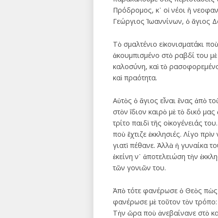
Πρόδρομος, κ᾿ οἱ νέοι ἢ νεοφαν
Γεώργιος Ἰωαννίνων, ὁ ἅγιος Δα
Τὸ σμαλτένιο εἰκονισματάκι ποὺ
ἀκουμπισμένο στὸ ραβδί του μὲ 
καλοσύνη, καὶ τὸ ρασοφορεμένο
καὶ πραότητα.
Αὐτὸς ὁ ἅγιος εἶναι ἕνας ἀπὸ το
στὸν ἴδιον καιρὸ μὲ τὸ δικό μα
τρίτο παιδὶ τῆς οἰκογένειάς το
ποὺ ἔχτιζε ἐκκλησιές. Λίγο πρὶν
γιατὶ πέθανε. Ἀλλὰ ἡ γυναίκα το
ἐκείνη ν᾿ ἀποτελειώση τὴν ἐκκλ
τῶν γονιῶν του.
Ἀπὸ τότε φανέρωσε ὁ Θεὸς πὼς 
φανέρωσε μὲ τοῦτον τὸν τρόπο: 
Τὴν ὥρα ποὺ ἀνεβαίνανε στὸ κα