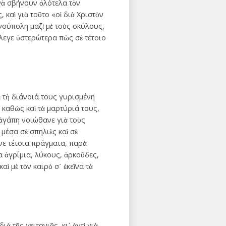
 νὰ σβήνουν ὁλότελα τὸν
 καὶ γιὰ τοῦτο «οἱ διὰ Χριστὸν
νούπολη μαζὶ μὲ τοὺς σκύλους,
 ἔλεγε ὑστερώτερα πὼς σὲ τέτοιο
 τὴ διάνοιά τους γυρισμένη
καθὼς καὶ τὰ μαρτύριά τους,
ἀγάπη νοιώθανε γιὰ τοὺς
μέσα σὲ σπηλιὲς καὶ σὲ
νε τέτοια πράγματα, παρὰ
α ἀγρίμια, λύκους, ἀρκοῦδες,
ὶ μὲ τὸν καιρὸ σ᾿ ἐκεῖνα τὰ
ὰ τῆς γειτονιᾶς, κι᾿ ἀντὶ γιὰ