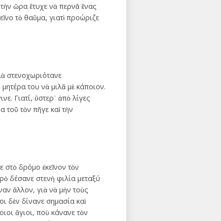
 τὴν ὥρα ἔτυχε νὰ περνᾶ ἕνας
ῖνο τὸ θαῦμα, γιατὶ προώριζε
λλὰ στενοχωριότανε
μητέρα του νὰ μιλᾶ μὲ κάποιον.
ινε. Γιατί, ὕστερ᾿ ἀπὸ λίγες
α τοῦ τὸν πῆγε καὶ τὴν
ε στὸ δρόμο ἐκεῖνον τὸν
ρὸ δέσανε στενὴ φιλία μεταξύ
αν ἄλλον, γιὰ νὰ μὴν τοὺς
οι δὲν δίνανε σημασία καὶ
ιοι ἅγιοι, ποὺ κάνανε τὸν