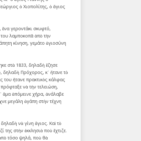
Γεώργιος ὁ Χιοπολίτης, ὁ ἅγιος
, ἕνα γεροντάκι σκυφτό,
ό του λαμποκοπᾶ ἀπὸ τὴν
άπητη κίνηση, γεμάτο ἁγιοσύνη
θηκε στὰ 1833, δηλαδὴ ἔζησε
ρ, δηλαδὴ Πρόχορος, κ᾿ ἤτανε τὸ
ας του ἤτανε πρακτικὸς κάλφας
ν πρόφταξε νὰ τὴν τελειώση,
κι᾿ ἅμα ἀπόμεινε χήρα, ἀνάλαβε
ιχνε μεγάλη ἀγάπη στὴν τέχνη
δηλαδὴ νὰ γίνη ἅγιος. Καὶ τὸ
 της στὴν ἐκκλησιὰ ποὺ ἔχτιζε.
ἀπὸ τόσο ψηλά, ποὺ θὰ