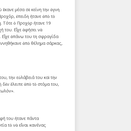
 ἔκανε μέσα σὲ κείνη τὴν ἁγνὴ
ροχόρ, ἐπειδὴ ἤτανε ἀπὸ τὸ
η. Τότε ὁ Προχὸρ ἤτανε 19
 του. Εἶχε ἀφήσει νὰ
. Εἶχε ἀπάνω του τὴ σφραγίδα
γεννηθήκανε ἀπὸ θέλημα σάρκας,
ου, τὴν εὐλάβειά του καὶ τὴν
 δὲν ἔλειπε ἀπὸ τὸ στόμα του,
τωλόν».
οφή του ἤτανε πάντα
τία τὸ νὰ εἶναι κανένας