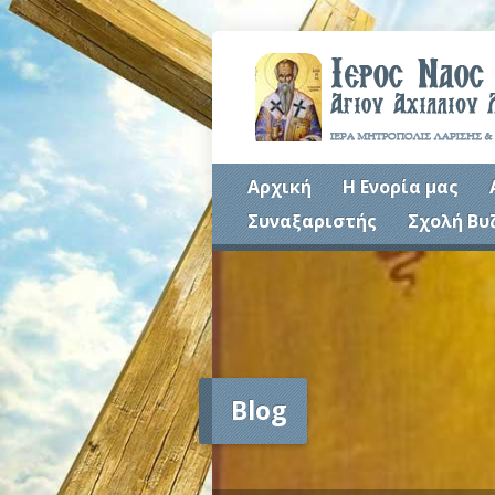
Αρχική
Η Ενορία μας
Συναξαριστής
Σχολή Βυ
Blog