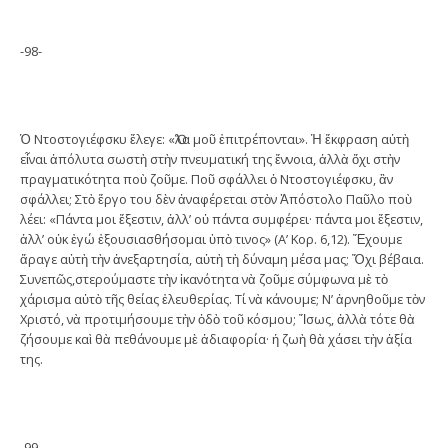
-98-
Ὁ Ντοστογιέφσκυ ἔλεγε: «Ὅλα μοῦ ἐπιτρέπονται». Ἡ ἔκφραση αὐτὴ
εἶναι ἀπόλυτα σωστὴ στὴν πνευματική της ἔννοια, ἀλλὰ ὄχι στὴν
πραγματικότητα ποὺ ζοῦμε. Ποῦ σφάλλει ὁ Ντοστογιέφσκυ, ἂν
σφάλλει; Στὸ ἔργο του δὲν ἀναφέρεται στὸν Ἀπόστολο Παῦλο ποὺ
λέει: «Πάντα μοι ἔξεστιν, ἀλλ’ οὐ πάντα συμφέρει· πάντα μοι ἔξεστιν,
ἀλλ’ οὐκ ἐγώ ἐξουσιασθήσομαι ὑπὸ τινος» (Α’ Κορ. 6,12). Ἔχουμε
ἄραγε αὐτὴ τὴν ἀνεξαρτησία, αὐτὴ τὴ δύναμη μέσα μας; Ὄχι βέβαια.
Συνεπῶς,στερούμαστε τὴν ἱκανότητα νὰ ζοῦμε σύμφωνα μὲ τὸ
χάρισμα αὐτὸ τῆς θείας ἐλευθερίας. Τί νὰ κάνουμε; Ν’ ἀρνηθοῦμε τὸν
Χριστό, νὰ προτιμήσουμε τὴν ὁδὸ τοῦ κόσμου; Ἴσως, ἀλλὰ τότε θὰ
ζήσουμε καὶ θὰ πεθάνουμε μὲ ἀδιαφορία· ἡ ζωὴ θὰ χάσει τὴν ἀξία
της.
-99-