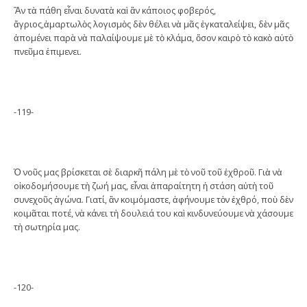
Ἂν τὰ πάθη εἶναι δυνατὰ καὶ ἂν κάποιος φοβερός,
ἄγριος,ἁμαρτωλὸς λογισμὸς δὲν θέλει νὰ μᾶς ἐγκαταλείψει, δὲν μᾶς
ἀπομένει παρὰ νὰ παλαίψουμε μὲ τὸ κλάμα, ὅσον καιρὸ τὸ κακὸ αὐτὸ
πνεῦμα ἐπιμενει.
-119-
Ὁ νοῦς μας βρίσκεται σὲ διαρκῆ πάλη μὲ τὸ νοῦ τοῦ ἐχθροῦ. Γιὰ νὰ
οἰκοδομήσουμε τὴ ζωή μας, εἶναι ἀπαραίτητη ἡ στάση αὐτὴ τοῦ
συνεχοῦς ἀγώνα. Γιατί, ἂν κοιμόμαστε, ἀφήνουμε τὸν ἐχθρό, ποὺ δὲν
κοιμᾶται ποτέ, νὰ κάνει τὴ δουλειά του καὶ κινδυνεύουμε νὰ χάσουμε
τὴ σωτηρία μας.
-120-