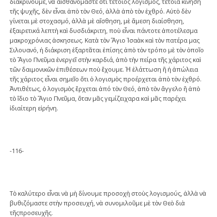
διακρίνουμε, νὰ αἰσθανόμαστε ὅτι τέτοιος λογισμός, τέτοια κίνηση
τῆς ψυχῆς, δὲν εἶναι ἀπὸ τὸν Θεό, ἀλλὰ ἀπὸ τὸν ἐχθρό. Αὐτὸ δὲν
γίνεται μὲ στοχασμό, ἀλλὰ μὲ αἴσθηση, μὲ ἄμεση διαίσθηση,
ἐξαιρετικά λεπτὴ καὶ δυσδιάκριτη, ποὺ εἶναι πάντοτε ἀποτέλεσμα
μακροχρόνιας ἀσκησεως. Κατὰ τὸν Ἅγιο Ἰσαὰκ καὶ τὸν πατέρα μας
Σιλουανό, ἡ διάκριση ἐξαρτᾶται ἐπίσης ἀπὸ τὸν τρόπο μὲ τὸν ὁποῖο
τὸ Ἅγιο Πνεῦμα ἐνεργεῖ στὴν καρδιά, ἀπὸ τὴν πείρα τῆς χάριτος καὶ
τῶν δαιμονικῶν ἐπιθέσεων ποὺ ἔχουμε. Ἡ ἐλάττωση ἢ ἡ ἀπώλεια
τῆς χάριτος εἶναι σημεῖο ὅτι ὁ λογισμὸς προέρχεται ἀπὸ τὸν ἐχθρό.
Ἀντιθέτως, ὁ λογισμὸς ἔρχεται ἀπό τὸν Θεό, ἀπὸ τὸν ἄγγελο ἢ ἀπὸ
τὸ ἴδιο τὸ Ἅγιο Πνεῦμα, ὅταν μᾶς γεμίζειχαρα καὶ μᾶς παρέχει
ἰδιαίτερη εἰρήνη.
-116-
Τὸ καλύτερο εἶναι νὰ μὴ δίνουμε προσοχὴ στοὺς λογισμούς, ἀλλὰ νὰ
βυθιζόμαστε στὴν προσευχή, νὰ συνομιλοῦμε μὲ τὸν Θεὸ διὰ
τῆςπροσευχῆς.