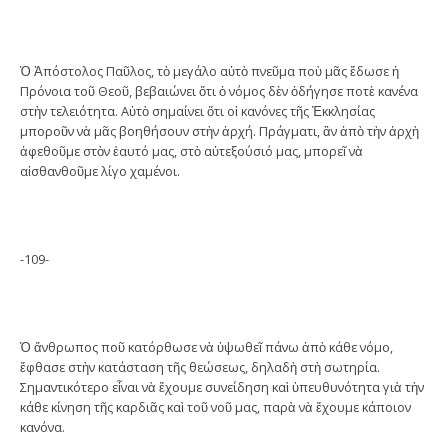
Ὁ Ἀπόστολος Παῦλος, τὸ μεγάλο αὐτὸ πνεῦμα ποὺ μᾶς ἔδωσε ἡ
Πρόνοια τοῦ Θεοῦ, βεβαιώνει ὅτι ὁ νόμος δὲν ὁδήγησε ποτὲ κανένα
στὴν τελειότητα. Αὐτὸ σημαίνει ὅτι οἱ κανόνες τῆς Ἐκκλησίας
μποροῦν νὰ μᾶς βοηθήσουν στὴν ἀρχή. Πράγματι, ἂν ἀπὸ τὴν ἀρχὴ
ἀφεθοῦμε στὸν ἑαυτό μας, στὸ αὐτεξούσιό μας, μπορεῖ νὰ
αἰσθανθοῦμε λίγο χαμένοι.
-109-
Ὁ ἄνθρωπος ποῦ κατόρθωσε νὰ ὑψωθεῖ πάνω ἀπὸ κάθε νόμο,
ἔφθασε στὴν κατάσταση τῆς θεώσεως, δηλαδὴ στὴ σωτηρία.
Σημαντικότερο εἶναι νὰ ἔχουμε συνείδηση καὶ ὑπευθυνότητα γιὰ τὴν
κάθε κίνηση τῆς καρδιᾶς καὶ τοῦ νοῦ μας, παρὰ νὰ ἔχουμε κάποιον
κανόνα.