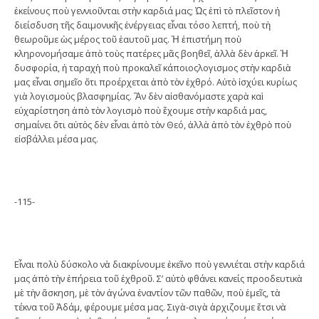
ἐκείνους ποὺ γεννιοῦνται στὴν καρδιά μας; Ὡς ἐπὶ τὸ πλεῖστον ἡ
διείσδυση τῆς δαιμονικῆς ἐνέργειας εἶναι τόσο λεπτή, ποὺ τὴ
θεωροῦμε ὡς μέρος τοῦ ἑαυτοῦ μας. Ἡ ἐπιστήμη ποὺ
κληρονομήσαμε ἀπὸ τοὺς πατέρες μᾶς βοηθεῖ, ἀλλὰ δὲν ἀρκεῖ. Ἡ
δυσφορία, ἡ ταραχὴ ποὺ προκαλεῖ κάποιοςλογισμος στὴν καρδιὰ
μας εἶναι σημεῖο ὅτι προέρχεται ἀπὸ τὸν ἐχθρό. Αὐτὸ ἰσχύει κυρίως
γιὰ λογισμοὺς βλασφημίας. Ἂν δὲν αἰσθανόμαστε χαρὰ καὶ
εὐχαρίστηση ἀπὸ τὸν λογισμὸ ποὺ ἔχουμε στὴν καρδιά μας,
σημαίνει ὅτι αὐτὸς δὲν εἶναι ἀπὸ τὸν Θεό, ἀλλὰ ἀπὸ τὸν ἐχθρὸ ποὺ
εἰσβάλλει μέσα μας.
-115-
Εἶναι πολὺ δύσκολο νὰ διακρίνουμε ἐκεῖνο ποὺ γεννιέται στὴν καρδιά
μας ἀπὸ τὴν ἐπήρεια τοῦ ἐχθροῦ. Σ’ αὐτὸ φθάνει κανείς προοδευτικὰ
μὲ τὴν ἄσκηση, μὲ τὸν ἀγώνα ἐναντίον τῶν παθῶν, ποὺ ἐμεῖς, τὰ
τέκνα τοῦ Ἀδάμ, φέρουμε μέσα μας. Σιγὰ-σιγὰ ἀρχιζουμε ἔτσι νὰ