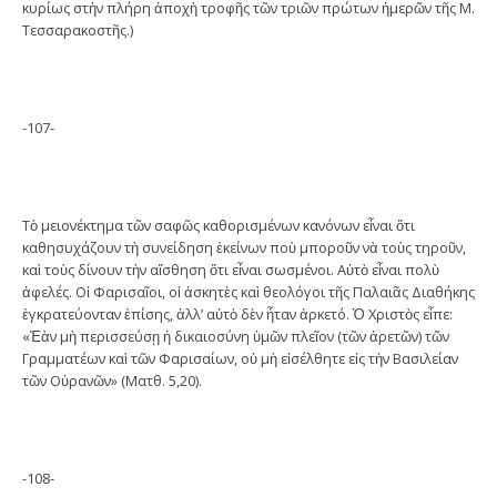
κυρίως στὴν πλήρη ἀποχὴ τροφῆς τῶν τριῶν πρώτων ἡμερῶν τῆς Μ.
Τεσσαρακοστῆς.)
-107-
Τὸ μειονέκτημα τῶν σαφῶς καθορισμένων κανόνων εἶναι ὅτι
καθησυχάζουν τὴ συνείδηση ἐκείνων ποὺ μποροῦν νὰ τοὺς τηροῦν,
καὶ τοὺς δίνουν τὴν αἴσθηση ὅτι εἶναι σωσμένοι. Αὐτὸ εἶναι πολὺ
ἀφελές. Οἰ Φαρισαῖοι, οἱ ἀσκητὲς καὶ θεολόγοι τῆς Παλαιᾶς Διαθήκης
ἐγκρατεύονταν ἐπίσης, ἀλλ’ αὐτὸ δὲν ἦταν ἀρκετό. Ὁ Χριστὸς εἶπε:
«Ἐὰν μὴ περισσεύσῃ ἡ δικαιοσύνη ὑμῶν πλεῖον (τῶν ἀρετῶν) τῶν
Γραμματέων καὶ τῶν Φαρισαίων, οὐ μὴ εἰσέλθητε εἰς τὴν Βασιλείαν
τῶν Οὐρανῶν» (Ματθ. 5,20).
-108-