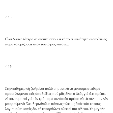
-110-
Εἶναι δυσκολότερο νὰ ἀναπτύσσουμε κάποια ἱκανότητα διακρίσεως,
παρὰ νὰ ὁρίζουμε στὸν ἑαυτὸ μας κανόνες.
-111-
Στὴν καθημερινὴ ζωὴ εἶναι πολὺ σημαντικὸ νὰ μένουμε σταθερὰ
προσηλωμένοι στὶς ὑποδείξεις ποὺ μᾶς δίνει ὁ Θεὸς γιὰ ὅ,τι πρέπει
νὰ κάνουμε καὶ γιὰ τὸν τρόπο μὲ τὸν ὁποῖο πρέπει νὰ τὸ κάνουμε. Δὲν
μποροῦμε νὰ ἐλευθερωθοῦμε πάντως τελείως ἀπὸ τοὺς κακούς
λογισμούς· κανεὶς δὲν τὸ κατορθώνει οὔτε οἱ πιὸ τέλειοι. Ὅσο μεγάλη