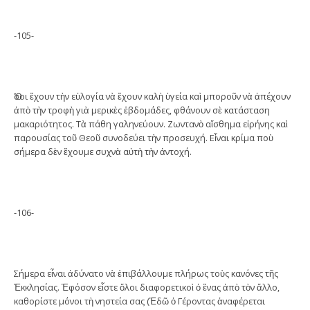
-105-
Ὅσοι ἔχουν τὴν εὐλογία νὰ ἔχουν καλὴ ὑγεία καὶ μποροῦν νὰ ἀπέχουν
ἀπὸ τὴν τροφὴ γιὰ μερικὲς ἑβδομάδες, φθάνουν σὲ κατάσταση
μακαριότητος. Τὰ πάθη γαληνεύουν. Ζωντανὸ αἴσθημα εἰρήνης καὶ
παρουσίας τοῦ Θεοῦ συνοδεύει τὴν προσευχή. Εἶναι κρίμα ποὺ
σήμερα δὲν ἔχουμε συχνὰ αὐτὴ τὴν ἀντοχή.
-106-
Σήμερα εἶναι ἀδύνατο νὰ ἐπιβάλλουμε πλήρως τοὺς κανόνες τῆς
Ἐκκλησίας. Ἐφόσον εἶστε ὅλοι διαφορετικοὶ ὁ ἕνας ἀπὸ τὸν ἄλλο,
καθορίστε μόνοι τὴ νηστεία σας (Ἐδῶ ὁ Γέροντας ἀναφέρεται