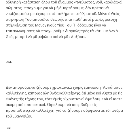
ὀδυνηρὴ κατάσταση ὅλου τοῦ εἶναι μας –πνεύματος, νοῦ, καρδιᾶςκαὶ
σώματος– πάσχουμε γιὰ νὰ μὴ ἁμαρτήσουμε, δὲν πρέπει νὰ
νομίζουμε ὅτι μετέχουμε στὰ παθήματα τοῦ Χριστοῦ. Μόνο ὁ Θεὸς
στὴν κρίση Του μπορεῖ νὰ θεωρήσει τὰ παθήματά μας ὡς μετοχὴ
στὴν κένωση τοῦ Μονογενοῦς Υἱοῦ Του. Ἡ ὁδὸς μας εἶναι νὰ
ταπεινωνόμαστε, νὰ προχωροῦμε διαρκῶς πρὸς τὰ κάτω. Μόνο ὁ
Θεὸς μπορεῖ νὰ μᾶςὑψώσει καὶ νὰ μᾶς δοξάσει.
-94-
Δὲν μποροῦμε νὰ ζήσουμε χριστιανικὰ χωρὶς ἔμπνευση. Ἄν κάποιος
καλλιτέχνης, κάποιος ἀληθινὸς καλλιτέχνης, ζεῖ μέρα καὶ νύχτα μὲ τὶς
εἰκόνες τῆς τέχνης του, τότε ἐμεῖς οἱ χριστιανοὶ ὀφείλουμε νὰ εἴμαστε
ἀκόμη πιὸ προσεκτικοί. Ὀφείλουμε νὰ ὑπερβοῦμε τὶς
προσπάθειεςτοῦ καλλιτέχνη, γιὰ νὰ ζήσουμε σύμφωνα μὲ τὸ πνεῦμα
τοῦ Εὐαγγελίου.
-95-