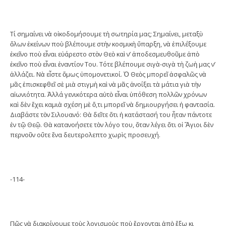
Τί σημαίνει νὰ οἰκοδομήσουμε τὴ σωτηρία μας; Σημαίνει, μεταξὺ
ὅλων ἐκείνων ποὺ βλέπουμε στὴν κοσμικὴ ὕπαρξη, νὰ ἐπιλέξουμε
ἐκεῖνο ποὺ εἶναι εὐάρεστο στὸν Θεὸ καὶ ν’ ἀποδεσμευθοῦμε ἀπὸ
ἐκεῖνο ποὺ εἶναι ἐναντίον Του. Τότε βλέπουμε σιγὰ-σιγὰ τὴ ζωὴ μας ν’
ἀλλάζει. Νὰ εἶστε ὅμως ὑπομονετικοί. Ὁ Θεὸς μπορεῖ ἀσφαλῶς νὰ
μᾶς ἐπισκεφθεῖ σὲ μιὰ στιγμὴ καὶ νὰ μᾶς ἀνοίξει τὰ μάτια γιὰ τὴν
αἰωνιότητα. Ἀλλά γενικότερα αὐτὸ εἶναι ὑπόθεση πολλῶν χρόνων
καὶ δὲν ἔχει καμιὰ σχέση μὲ ὅ,τι μπορεῖ νὰ δημιουργήσει ἡ φαντασία.
Διαβάστε τὸν Σιλουανό: Θὰ δεῖτε ὅτι ἡ κατάστασή του ἦταν πάντοτε
ἐν τῷ Θεῷ. Θὰ κατανοήσετε τὸν λόγο του, ὅταν λέγει ὅτι οἱ Ἅγιοι δὲν
περνοῦν οὔτε ἕνα δευτερολεπτο χωρὶς προσευχή.
-114-
Πῶς νὰ διακρίνουμε τοὺς λογισμοὺς ποὺ ἔρχονται ἀπὸ ἔξω κι