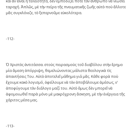
καὶ ἄν εἶναι ἡ τελειότητα, δὲν ἐμποδίζει ποτὲ τὸν ἄνθρωπο νὰ νιώσει
ταραχή. Ἁπλῶς, μὲ τὴν πείρα τῆς πνευματικῆς ζωῆς αὐτὸ ποὺ ἄλλοτε
μᾶς συγκλόνιζε, τὸ ξεπερνοῦμε εὐκολότερα.
-112-
Ὁ Χριστὸς ἀντιτάσσει στοὺς πειρασμοὺς τοῦ διαβόλου στὴν ἔρημο
μία ἄμεση ἀπόρριψη, θεμελιώνοντας μάλιστα θεολογικὰ τὶς
ἀπαντήσεις Του. Αὐτὸ ἀποτελεῖ μάθημα γιά μᾶς. Κάθε φορὰ ποὺ
ἔχουμε κακὸ λογισμό, ὀφείλουμε νὰ τὸν ἀποβάλουμε ἀμέσως, ν’
ἀποφύγουμε τὸν διάλογο μαζί του. Αὐτὸ ὅμως δὲν μπορεῖ νὰ
ἀφομοιωθεῖ παρὰ μόνο μὲ μακρόχρονη ἄσκηση, μὲ τὴν ἐνέργεια τῆς
χάριτος μέσα μας.
-113-