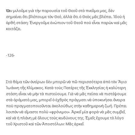
Ὅταν μιλοῦμε γιὰ τὴν παρουσία τοῦ Θεοῦ στὸ πνεῦμα μας, δὲν
σημαίνει ὅτι βλέπουμε τὸν Θεό, ἀλλὰ ὅτι ὁ Θεὸς μᾶς βλέπει. Ἰδοὺ ἡ
ὀρθή στάση: Ἐνεργοῦμε ἐνώπιον τοῦ Θεοῦ ποὺ εἶναι παρὼν καὶ μᾶς
κοιτάζει.
-126-
Στὸ θέμα τῶν ὀνείρων δὲν μπορῶ νὰ πῶ περισσότερα ἀπὸ τὸν Ἅγιο
Ἰωάννη τῆς Κλίμακος. Κατὰ τοὺς Πατέρες τῆς Ἐκκλησίας ἡ καλύτερη
στάση εἶναι νὰ μὴν τὰ πιστεύουμε. Γιὰ νὰ μᾶς πείσει νὰ πιστέψουμε
στὰ ὁράματά μας, μπορεῖ ὁ ἐχθρὸς πράγματι νὰ ὑποκινήσει ὄνειρα
ποὺ πραγματοποιοῦνται ἀκολούθως στὴν καθημερινὴ ζωή. Πρέπει
λοιπὸν νὰ εἴμαστε πολὺ «φρόνιμοι». Ἀρκεῖ μία φορὰ νὰ μᾶς συμβεῖ,
καὶ νὰ ἡ πλάνη μὲ ὅλους τοὺς κινδύνους της. Ἐμεῖς ἔχουμε τὸ λόγο
τοῦ Χριστοῦ καὶ τῶν Ἀποστόλων: Μᾶς ἀρκεῖ.