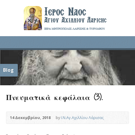
Blog
Πνευματικὰ κεφάλαια (3).
14 Δεκεμβρίου, 2018
by
Ι.Ν.Αγ.Αχιλλίου Λάρισας