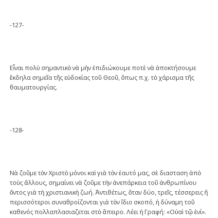
-127-
Εἶναι πολὺ σημαντικὸ νὰ μὴν ἐπιδιώκουμε ποτὲ νὰ ἀποκτήσουμε
ἔκδηλα σημεῖα τῆς εὐδοκίας τοῦ Θεοῦ, ὅπως π.χ. τὸ χάρισμα τῆς
θαυματουργίας.
-128-
Νὰ ζοῦμε τὸν Χριστὸ μόνοι καὶ γιὰ τὸν ἑαυτό μας, σὲ διασταση ἀπὸ
τοὺς ἄλλους, σημαίνει νὰ ζοῦμε τὴν ἀνεπάρκεια τοῦ ἀνθρωπίνου
ὄντος γιὰ τὴ χριστιανικὴ ζωή. Ἀντιθέτως, ὅταν δύο, τρεῖς, τέσσερεις ἤ
περισσότεροι συναθροίζονται γιὰ τὸν ἴδιο σκοπό, ἡ δύναμη τοῦ
καθενός πολλαπλασιαζεται στὸ ἄπειρο. Λέει ἡ Γραφή: «Οὐαὶ τῷ ἐνί».