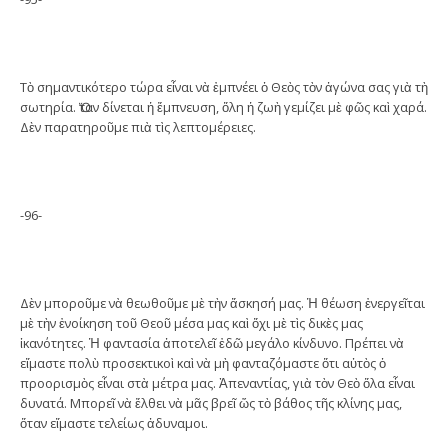
Τὸ σημαντικότερο τώρα εἶναι νὰ ἐμπνέει ὁ Θεὸς τὸν ἀγώνα σας γιὰ τὴ
σωτηρία. Ὅταν δίνεται ἡ ἔμπνευση, ὅλη ἡ ζωὴ γεμίζει μὲ φῶς καὶ χαρά.
Δὲν παρατηροῦμε πιὰ τὶς λεπτομέρειες.
-96-
Δὲν μποροῦμε νὰ θεωθοῦμε μὲ τὴν ἄσκησή μας. Ἡ θέωση ἐνεργεῖται
μὲ τὴν ἐνοίκηση τοῦ Θεοῦ μέσα μας καὶ ὄχι μὲ τὶς δικὲς μας
ἱκανότητες. Ἡ φαντασία ἀποτελεῖ ἐδῶ μεγάλο κίνδυνο. Πρέπει νὰ
εἴμαστε πολὺ προσεκτικοὶ καὶ νὰ μὴ φανταζόμαστε ὅτι αὐτὸς ὁ
προορισμὸς εἶναι στὰ μέτρα μας. Ἀπεναντίας, γιὰ τὸν Θεὸ ὅλα εἶναι
δυνατά. Μπορεῖ νὰ ἔλθει νὰ μᾶς βρεῖ ὥς τὸ βάθος τῆς κλίνης μας,
ὅταν εἴμαστε τελείως ἀδυναμοι.