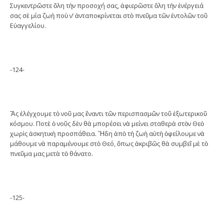
Συγκεντρῶστε ὅλη τὴν προσοχή σας, ἀφιερῶστε ὅλη τὴν ἐνέργειά
σας σὲ μία ζωὴ ποὺ ν’ ἀνταποκρίνεται στὸ πνεῦμα τῶν ἐντολῶν τοῦ
Εὐαγγελίου.
-124-
Ἂς ἐλέγχουμε τὸ νοῦ μας ἔναντι τῶν περισπασμῶν τοῦ ἐξωτερικοῦ
κόσμου. Ποτὲ ὁ νοῦς δὲν θὰ μπορέσει νὰ μείνει σταθερὰ στὸν Θεὸ
χωρὶς ἀσκητικὴ προσπάθεια. Ἤδη ἀπὸ τὴ ζωὴ αὐτὴ ὀφείλουμε νὰ
μάθουμε νὰ παραμένουμε στὸ Θεό, ὅπως ἀκριβῶς θὰ συμβεῖ μὲ τὸ
πνεῦμα μας μετὰ τὸ θάνατο.
-125-