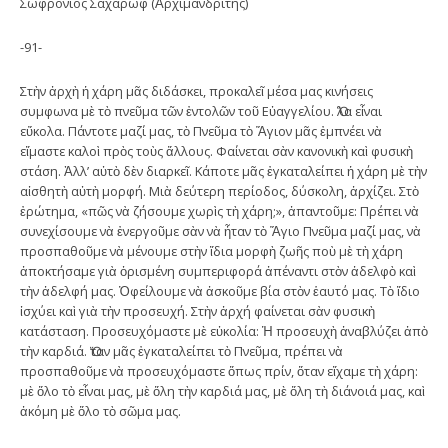
Σωφρόνιος Σαχάρωφ (Ἀρχιμανδρίτης)
-91-
Στὴν ἀρχὴ ἡ χάρη μᾶς διδάσκει, προκαλεῖ μέσα μας κινήσεις
συμφωνα μὲ τὸ πνεῦμα τῶν ἐντολῶν τοῦ Εὐαγγελίου. Ὅλα εἶναι
εὔκολα. Πάντοτε μαζί μας, τὸ Πνεῦμα τὸ Ἅγιον μᾶς ἐμπνέει νὰ
εἴμαστε καλοὶ πρὸς τοὺς ἄλλους. Φαίνεται σὰν κανονικὴ καὶ φυσικὴ
στάση. Ἀλλ’ αὐτὸ δὲν διαρκεῖ. Κάποτε μᾶς ἐγκαταλείπει ἡ χάρη μὲ τὴν
αἰσθητὴ αὐτὴ μορφή. Μιὰ δεύτερη περίοδος, δύσκολη, ἀρχίζει. Στὸ
ἐρώτημα, «πῶς νὰ ζήσουμε χωρὶς τὴ χάρη;», ἀπαντοῦμε: Πρέπει νὰ
συνεχίσουμε νὰ ἐνεργοῦμε σὰν νὰ ἦταν τὸ Ἅγιο Πνεῦμα μαζί μας, νὰ
προσπαθοῦμε νὰ μένουμε στὴν ἴδια μορφὴ ζωῆς ποὺ μὲ τὴ χάρη
ἀποκτήσαμε γιὰ ὁρισμένη συμπεριφορά ἀπέναντι στὸν ἀδελφὸ καὶ
τὴν ἀδελφή μας. Ὀφείλουμε νὰ ἀσκοῦμε βία στὸν ἑαυτό μας. Τὸ ἴδιο
ἰσχύει καὶ γιὰ τὴν προσευχή. Στὴν ἀρχή φαίνεται σὰν φυσικὴ
κατάσταση. Προσευχόμαστε μὲ εὐκολία: Ἡ προσευχὴ ἀναβλύζει ἀπὸ
τὴν καρδιά. Ὅταν μᾶς ἐγκαταλείπει τὸ Πνεῦμα, πρέπει νὰ
προσπαθοῦμε νὰ προσευχόμαστε ὅπως πρίν, ὅταν εἴχαμε τὴ χάρη:
μὲ ὅλο τὸ εἶναι μας, μὲ ὅλη τὴν καρδιά μας, μὲ ὅλη τὴ διάνοιά μας, καὶ
ἀκόμη μὲ ὅλο τὸ σῶμα μας.