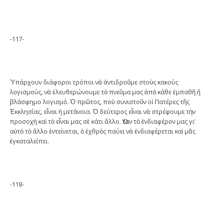
-117-
Ὑπάρχουν διάφοροι τρόποι νὰ ἀντιδροῦμε στοὺς κακούς
λογισμούς, νὰ ἐλευθερώνουμε τὸ πνεῦμα μας ἀπὸ κάθε ἐμπαθῆ ἤ
βλάσφημο λογισμό. Ὁ πρῶτος, ποὺ συνιστοῦν οἱ Πατέρες τῆς
Ἐκκλησίας, εἶναι ἡ μετάνοια. Ὁ δεύτερος εἶναι νὰ στρέφουμε τὴν
προσοχὴ καὶ τὸ εἶναι μας σὲ κάτι ἄλλο. Ὅταν τὸ ἐνδιαφέρον μας γι’
αὐτὸ τὸ ἄλλο ἐντείνεται, ὁ ἐχθρὸς παύει νὰ ἐνδιαφέρεται καὶ μᾶς
ἐγκαταλείπει.
-118-