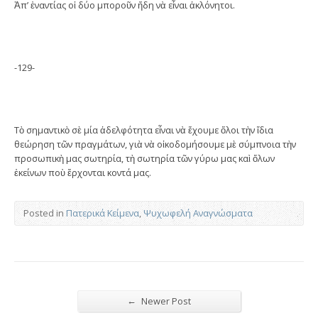
Ἀπ’ ἐναντίας οἱ δύο μποροῦν ἤδη νὰ εἶναι ἀκλόνητοι.
-129-
Τὸ σημαντικὸ σὲ μία ἀδελφότητα εἶναι νὰ ἔχουμε ὅλοι τὴν ἴδια
θεώρηση τῶν πραγμάτων, γιὰ νὰ οἰκοδομήσουμε μὲ σύμπνοια τὴν
προσωπικὴ μας σωτηρία, τὴ σωτηρία τῶν γύρω μας καὶ ὅλων
ἐκείνων ποὺ ἔρχονται κοντά μας.
Posted in
Πατερικά Κείμενα
,
Ψυχωφελή Αναγνώσματα
←
Newer Post