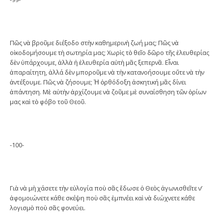
Πῶς νὰ βροῦμε διέξοδο στὴν καθημερινὴ ζωή μας; Πῶς νὰ
οἰκοδομήσουμε τὴ σωτηρία μας; Χωρὶς τὸ θεῖο δῶρο τῆς ἐλευθερίας
δὲν ὑπάρχουμε, ἀλλὰ ἡ ἐλευθερία αὐτὴ μᾶς ξεπερνᾶ. Εἶναι
ἀπαραίτητη, ἀλλά δὲν μποροῦμε νὰ τὴν κατανοήσουμε οὔτε νὰ τὴν
ἀντέξουμε. Πῶς νὰ ζήσουμε; Ἡ ὀρθόδοξη ἀσκητική μᾶς δίνει
ἀπάντηση. Μὲ αὐτὴν ἀρχίζουμε νὰ ζοῦμε μὲ συναίσθηση τῶν ὁρίων
μας καὶ τὸ φόβο τοῦ Θεοῦ.
-100-
Γιὰ νὰ μὴ χάσετε τὴν εὐλογία ποὺ σᾶς ἔδωσε ὁ Θεὸς ἀγωνισθεῖτε ν’
ἀφομοιώνετε κάθε σκέψη ποὺ σᾶς ἐμπνέει καὶ νὰ διώχνετε κάθε
λογισμὸ ποὺ σᾶς φονεύει.