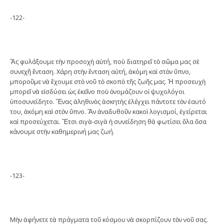
-122-
Ἂς φυλάξουμε τὴν προσοχὴ αὐτή, ποὺ διατηρεῖ τὸ σῶμα μας σὲ
συνεχῆ ἔνταση. Χάρη στὴν ἔνταση αὐτή, ἀκόμη καὶ στὸν ὕπνο,
μποροῦμε νὰ ἔχουμε στὸ νοῦ τὸ σκοπὸ τῆς ζωῆς μας. Ἡ προσευχὴ
μπορεῖ νὰ εἰσδύσει ὡς ἐκεῖνο ποὺ ὀνομάζουν οἱ ψυχολόγοι
ὑποσυνείδητο. Ἕνας ἀληθινὸς ἀσκητὴς ἐλέγχει πάντοτε τὸν ἑαυτό
του, ἀκόμη καὶ στὸν ὕπνο. Ἂν ἀναδυθοῦν κακοὶ λογισμοί, ἐγείρεται
καὶ προσεύχεται. Ἔτσι σιγὰ-σιγὰ ἡ συνείδηση θὰ φωτίσει ὅλα ὅσα
κάνουμε στὴν καθημερινή μας ζωή.
-123-
Μὴν ἀφήνετε τὰ πράγματα τοῦ κόσμου νὰ σκορπίζουν τὸν νοῦ σας.