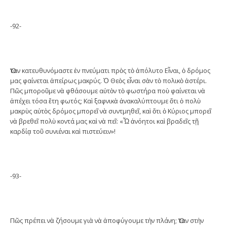
-92-
Ὅταν κατευθυνόμαστε ἐν πνεύματι πρὸς τὸ ἀπόλυτο Εἶναι, ὁ δρόμος
μας φαίνεται ἀπείρως μακρύς. Ὁ Θεὸς εἶναι σὰν τὸ πολικὸ ἀστέρι.
Πῶς μποροῦμε νὰ φθάσουμε αὐτὸν τὸ φωστήρα ποὺ φαίνεται νὰ
ἀπέχει τόσα ἔτη φωτός; Καὶ ξαφνικὰ ἀνακαλύπτουμε ὅτι ὁ πολὺ
μακρὺς αὐτὸς δρόμος μπορεῖ νὰ συντμηθεῖ, καὶ ὅτι ὁ Κύριος μπορεῖ
νὰ βρεθεῖ πολὺ κοντά μας καὶ νὰ πεῖ: «Ὦ ἀνόητοι καὶ βραδεῖς τῇ
καρδίᾳ τοῦ συνιέναι καὶ πιστεύειν»!
-93-
Πῶς πρέπει νὰ ζήσουμε γιὰ νὰ ἀποφύγουμε τὴν πλάνη; Ὅταν στὴν