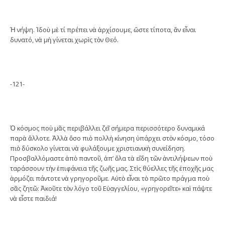
Ἡ νήψη. Ἰδοὺ μὲ τί πρέπει νὰ ἀρχίσουμε, ὥστε τίποτα, ἂν εἶναι
δυνατό, νὰ μὴ γίνεται χωρὶς τὸν Θεό.
-121-
Ὁ κόσμος ποὺ μᾶς περιβάλλει ζεῖ σήμερα περισσότερο δυναμικά
παρὰ ἄλλοτε. Ἀλλὰ ὅσο πιὸ πολλὴ κίνηση ὑπάρχει στὸν κόσμο, τόσο
πιὸ δύσκολο γίνεται νὰ φυλάξουμε χριστιανικὴ συνείδηση.
Προσβαλλόμαστε ἀπὸ παντοῦ, ἀπ’ ὅλα τὰ εἴδη τῶν ἀντιλήψεων ποὺ
ταράσσουν τὴν ἐπιφάνεια τῆς ζωῆς μας. Στὶς θύελλες τῆς ἐποχῆς μας
ἁρμόζει πάντοτε νὰ γρηγοροῦμε. Αὐτὸ εἶναι τὸ πρῶτο πράγμα ποὺ
σᾶς ζητῶ: Ἀκοῦτε τὸν λόγο τοῦ Εὐαγγελίου, «γρηγορεῖτε» καὶ πάψτε
νὰ εἶστε παιδιά!