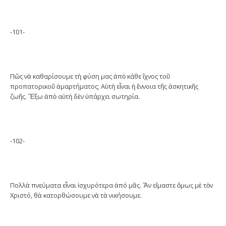
-101-
Πῶς νὰ καθαρίσουμε τὴ φύση μας ἀπὸ κάθε ἴχνος τοῦ
προπατορικοῦ ἁμαρτήματος; Αὐτὴ εἶναι ἡ ἔννοια τῆς ἀσκητικῆς
ζωῆς. Ἔξω ἀπὸ αὐτὴ δὲν ὑπάρχει σωτηρία.
-102-
Πολλὰ πνεύματα εἶναι ἰσχυρότερα ἀπό μᾶς. Ἂν εἴμαστε ὅμως μὲ τὸν
Χριστό, θὰ κατορθώσουμε νὰ τὰ νικήσουμε.