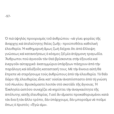
-97-
Ὁ πιὸ ὑψηλὸς προορισμὸς τοῦ ἀνθρώπου –νὰ γίνει φορέας τῆς
ἄναρχης καὶ ἀτελεύτητης θείας ζωῆς– προϋποθέτει καθολική
ἐλευθερία. Ἡ καθημερινὴ ὅμως ζωὴ δείχνει ὅτι ἀπὸ ἔλλειψη
γνώσεως καὶ κατανοήσεως ὁ κόσμος ζεῖ μία ἀτέρμονη τραγωδία.
Ἄνθρωποι ποὺ ἀγνοοῦν τὸν Θεὸ βρίσκονται στὴν ἐξουσία καὶ
ἐνεργοῦν αὐταρχικά· ἑκατομμύρια ὑπάρξεων πάσχουν ἀπὸ τὴν
παράλογη καὶ ἀδιέξοδη καταστασή τους. Μὲ τὴν ἔννοια αὐτὴ θὰ
ἔπρεπε νὰ στερήσουμε τοὺς ἀνθρώπους ἀπὸ τὴν ἐλευθερία. Τὸ θεῖο
δῶρο τῆς ἐλευθερίας εἶναι κατ’ οὐσίαν ἀναπόσπαστο ἀπὸ τὴ γνώση
τοῦ Αἰωνίου. Βρισκόμαστε λοιπὸν στὸ σκοτάδι τῆς ἄγνοιας. Ἡ
Ἐκκλησία ὡστόσο συνεχίζει νὰ κηρύττει τὴν ἀναγκαιότητα τῆς
ἀπόλυτης αὐτῆς ἐλευθερίας. Γιατί ἂν εἴμαστε προκαθορισμένοι κατὰ
τὸν ἕνα ἢ τὸν ἄλλο τρόπο, δὲν ὑπάρχουμε, δὲν μποροῦμε νὰ ποῦμε
ὅπως ὁ Χριστός: «Ἐγὼ εἰμι».