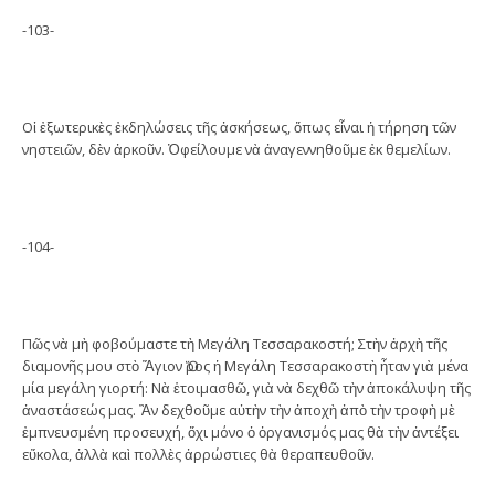
-103-
Οἱ ἐξωτερικὲς ἐκδηλώσεις τῆς ἀσκήσεως, ὅπως εἶναι ἡ τήρηση τῶν
νηστειῶν, δὲν ἀρκοῦν. Ὀφείλουμε νὰ ἀναγεννηθοῦμε ἐκ θεμελίων.
-104-
Πῶς νὰ μὴ φοβούμαστε τὴ Μεγάλη Τεσσαρακοστή; Στὴν ἀρχὴ τῆς
διαμονῆς μου στὸ Ἅγιον Ὅρος ἡ Μεγάλη Τεσσαρακοστὴ ἦταν γιὰ μένα
μία μεγάλη γιορτή: Νὰ ἑτοιμασθῶ, γιὰ νὰ δεχθῶ τὴν ἀποκάλυψη τῆς
ἀναστάσεώς μας. Ἂν δεχθοῦμε αὐτὴν τὴν ἀποχὴ ἀπὸ τὴν τροφὴ μὲ
ἐμπνευσμένη προσευχή, ὄχι μόνο ὁ ὀργανισμός μας θὰ τὴν ἀντέξει
εὔκολα, ἀλλὰ καὶ πολλὲς ἀρρώστιες θὰ θεραπευθοῦν.