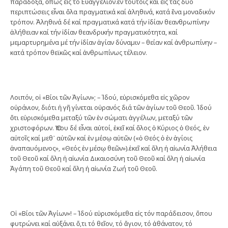
παράδοξα, ὅπως εἰς τό Εὐαγγέλιον.ἐν τούτοις καί εἰς τάς δύο
περιπτώσεις εἶναι ὅλα πραγματικά καί ἀληθινά, κατά ἕνα μοναδικόν
τρόπον. Ἀληθινά δέ καί πραγματικά κατά τήν ἰδίαν θεανθρωπίνην
ἀλήθειαν καί τήν ἰδίαν θεανδρικήν πραγματικότητα, καί
μεμαρτυρημένα μέ τήν ἰδίαν ἁγίαν δύναμιν – θείαν καί ἀνθρωπίνην –
κατά τρόπον θεϊκῶς καί ἀνθρωπίνως τέλειον.
Λοιπόν, οἱ «Βίοι τῶν Ἁγίων»; – Ἰδού, εὑρισκόμεθα εἰς χῶρον
οὐράνιον, διότι ἡ γῆ γίνεται οὐρανός διά τῶν ἁγίων τοῦ Θεοῦ. Ἰδού
ὅτι εὑρισκόμεθα μεταξύ τῶν ἐν σώματι ἀγγέλων, μεταξύ τῶν
χριστοφόρων. Ὅπου δέ εἶναι αὐτοί, ἐκεῖ καί ὅλος ὁ Κύριος ὁ Θεός, ἐν
αὐτοῖς καί μεθ᾽ αὐτῶν καί ἐν μέσῳ αὐτῶν («ὁ Θεός ὁ ἐν ἁγίοις
ἀναπαυόμενος», «Θεός ἐν μέσῳ θεῶν»).ἐκεῖ καί ὅλη ἡ αἰωνία Ἀλήθεια
τοῦ Θεοῦ καί ὅλη ἡ αἰωνία Δικαιοσύνη τοῦ Θεοῦ καί ὅλη ἡ αἰωνία
Ἀγάπη τοῦ Θεοῦ καί ὅλη ἡ αἰωνία Ζωή τοῦ Θεοῦ.
Οἱ «Βίοι τῶν Ἁγίων»! – Ἰδού εὑρισκόμεθα εἰς τόν παράδεισον, ὅπου
φυτρώνει καί αὐξάνει ὅ,τι τό θεῖον, τό ἅγιον, τό ἀθάνατον, τό