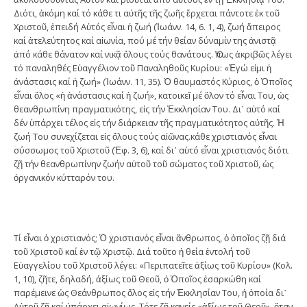
Διότι, ἀκόμη καί τό κάθε τι αὐτῆς τῆς ζωῆς ἔρχεται πάντοτε ἐκ τοῦ
Χριστοῦ, ἐπειδή Αὐτός εἶναι ἡ ζωή (Ἰωάνν. 14, 6. 1, 4), ζωή ἄπειρος
καί ἀτελεύτητος καί αἰωνία, πού μέ τήν θείαν δύναμίν της ἀνιστᾷ
ἀπό κάθε θάνατον καί νικᾷ ὅλους τούς θανάτους. Ὅπως ἀκριβῶς λέγει
τό παναληθές Εὐαγγέλιον τοῦ Παναληθοῦς Κυρίου: «Ἐγώ εἰμι ἡ
ἀνάστασις καί ἡ ζωή» (Ἰωάνν. 11, 35). Ὁ θαυμαστός Κύριος, ὁ Ὁποῖος
εἶναι ὅλος «ἡ ἀνάστασις καί ἡ ζωή», κατοικεῖ μέ ὅλον τό εἶναι Του, ὡς
θεανθρωπίνη πραγματικότης, εἰς τήν Ἐκκλησίαν Του. Δι᾽ αὐτό καί
δέν ὑπάρχει τέλος εἰς τήν διάρκειαν τῆς πραγματικότητος αὐτῆς. Ἡ
ζωή Του συνεχίζεται εἰς ὅλους τούς αἰῶνας.κάθε χριστιανός εἶναι
σύσσωμος τοῦ Χριστοῦ (Ἐφ. 3, 6), καί δι᾽ αὐτό εἶναι χριστιανός διότι
ζῇ τήν θεανθρωπίνην ζωήν αὐτοῦ τοῦ σώματος τοῦ Χριστοῦ, ὡς
ὀργανικόν κύτταρόν του.
Τί εἶναι ὁ χριστιανός; Ὁ χριστιανός εἶναι ἄνθρωπος, ὁ ὁποῖος ζῇ διά
τοῦ Χριστοῦ καί ἐν τῷ Χριστῷ. Διά τοῦτο ἡ θεία ἐντολή τοῦ
Εὐαγγελίου τοῦ Χριστοῦ λέγει: «Περιπατεῖτε ἀξίως τοῦ Κυρίου» (Κολ.
1, 10), ζῆτε, δηλαδή, ἀξίως τοῦ Θεοῦ, ὁ Ὁποῖος ἐσαρκώθη καί
παρέμεινε ὡς Θεάνθρωπος ὅλος εἰς τήν Ἐκκλησίαν Του, ἡ ὁποία δι᾽
Αὐτοῦ ζῇ καί ὑπάρχει αἰωνίως. Τότε ζῇ κανείς «ἀξίως τοῦ Θεοῦ», ὅταν