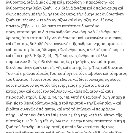
ἄνθρωπος, διά νά μᾶς δώσῃ καί μεταδώσῃ («παραδώσῃ») ὡς
ἄνθρωπος τήν θείαν ζωήν Του· διά νά ἁγιάσῃ καί ἀπαθανατίσῃ καί
αἰωνοποιήσῃ μέ τήν ζωήν Του ὡς Θεός, τήν ἰδικήν μας ἀνθρωπίνην
ζωήν ἐπί τῆς γῆς. «Ὅ τε γάρ ἁγιάζων καί οἱ ἁγιαζόμενοι ἐξ ἑνός
πάντες» (Ἑβρ. 2, 11). Ὅλα αὐτά τά κατέστησε δυνατά καί
πραγματοποιήσιμα διά τόν ἀνθρώπινον κόσμον ὁ Θεάνθρωπος
Χριστός, ἀπό τότε πού ἔγινεν ἀνθρωπος καί «κεκοινώνηκε σαρκός
καί αἵματος», δηλαδή ἔγινε κοινωνός τῆς ἀνθρωπίνης μας φύσεως
καί τοιουτοτρόπως ἀδελφός τῶν ἀνθρώπων, ἀδελφός κατά σάρκα
καί αἷμα (πρβλ. Ἑβρ. 2, 14, 17). Γενόμενος ἄνθρωπος ἀλλά
παραμένων Θεός, ὁ Θεάνθρωπος ἔζη τήν ἁγίαν, ἀναμάρτητον,
θεανθρωπίνην ζωήν ἐπί τῆς γῆς καί διά τῆς ζωῆς Του, τοῦ θανάτου
Του καί τῆς ἀναστάσεώς Του, κατήργησε τόν διάβολον καί τό κράτος
τοῦ θανάτου. Τοιουτοτρόπως ἔδωσε καί δίδει συνεχῶς εἰς ὅλους
ὅσοι πιστεύουν εἰς Αὐτόν τάς ἐνεργείας τῆς χάριτος, διά νά
καταργοῦν καί αὐτοί τόν διάβολον καί κάθε θάνατον καί κάθε
πειρασμόν (πρβλ. Ἑβρ. 2, 14, 15, 18). Αὐτή ἡ θεανδρική ζωή ὑπάρχει
ὅλη εἰς τό θεανθρώπινον σῶμα τοῦ Χριστοῦ – τήν Ἐκκλησίαν – καί
βιοῦται συνεχῶς ἀπό αὐτήν, καί ἀπό τό ἐπίγειον –ἐπουράνιον
πλήρωμά της καί ἀπό τά ἐπί μέρους μέλη της, κατά τό μέτρον τῆς
πίστεώς των. Ἡ ζωή τῶν ἁγίων εἶναι εἰς τήν πραγματικότητα αὐτή ἡ
ζωή τοῦ θεανθρώπου Χριστοῦ, ἡ ὁποία διοχετεύεται εἰς τούς
ἀκολουθοῦντας Αὐτόν καί βιοῦται ἀπό αὐτούς ἐν τῇ Ἐκκλησίᾳ Του.