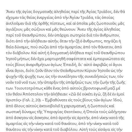
Ἄνευ τῆς ἁγίας δογματικῆς ἀληθείας περί τῆς Ἁγίας Τριάδος, δέν θά
εἴχομεν τάς θείας ἐνεργείας ἀπό τήν Ἁγίαν Τριάδα, τάς ὁποίας
ἀντλοῦμεν διά τῆς ὀρθῆς πίστεως, καί αἱ ὁποῖαι μᾶς ζωοποιοῦν, μᾶς
ἁγιάζουν, μᾶς σώζουν καί μᾶς θεώνουν. Ἄνευ τῆς ἁγίας ἀληθείας
περί τοῦ Θεανθρώπου, δέν ὑπάρχει σωτηρία διά τόν ἄνθρωπον,
διότι ἀπό τήν ἀλήθειαν αὐτήν, ὅταν τήν ζῇ ὁ ἄνθρωπος, πηγάζει ἡ
θεία δύναμις, πού σώζει ἀπό τήν ἁμαρτίαν, ἀπό τόν θάνατον, ἀπό
τόν διάβολον. Καί αὐτή ἡ δογματική ἀλήθεια περί τοῦ Θεανθρώπου
Ἰησοῦ μήπως δέν ἔχει μαρτυρηθῆ σαφέστατα καί ἐμπειρικώτατα εἰς
τούς βίους ἀναριθμήτων ἁγίων; Ἐπειδή, δι᾽ αὐτό ἀκριβῶς οἱ ἅγιοι
εἶναι ἅγιοι, διότι ζοῦν ὅλον τόν Θεάνθρωπον Κύριον Ἰησοῦν ὡς τήν
ψυχήν τῆς ψυχῆς των, ὡς τήν συνείδησιν τῆς συνειδήσεώς των, τόν
νοῦν τοῦ νοῦ των, τήν ὕπαρξιν τῆς ὑπάρξεώς των, τήν ζωήν τῆς ζωῆς
των. Τοιουτοτρόπως κάθε ἕνας ἀπό αὐτούς βροντοφωνεῖ μαζί μέ
τόν θεῖον Ἀπόστολον τήν ἀλήθειαν: «Ζῶ δέ οὐκέτι ἐγώ, ζῆ δέ ἐν ἐμοί
Χριστός» (Γαλ. 2, 20). – Ἐμβαθύνατε εἰς τούς βίους τῶν ἁγίων: Ἰδού,
ἀπό ὅλους αὐτούς ἀκτινοβολεῖ ἡ χαρισματική, ἡ ζωοποιός καί
σωστική δύναμις τῆς Ὑπεραγίας Θεοτόκου, ἡ Ὁποία τούς ὡδήγησεν
ἀπό ἄσκησιν εἰς ἄσκησιν, ἀπό ἀρετήν εἰς ἀρετήν, ἀπό νίκην κατά τῆς
ἁμαρτίας εἰς τήν νίκην κατά τοῦ θανάτου, ἀπό τήν νίκην κατά τοῦ
θανάτου εἰς τήν νίκην κατά τοῦ διαβόλου. Αὐτή τούς εἰσάγει εἰς τήν