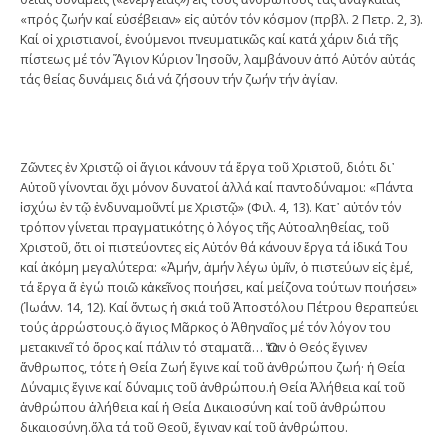
«πρός ζωήν καί εὐσέβειαν» εἰς αὐτόν τόν κόσμον (πρβλ. 2 Πετρ. 2, 3).
Καί οἱ χριστιανοί, ἑνούμενοι πνευματικῶς καί κατά χάριν διά τῆς
πίστεως μέ τόν Ἅγιον Κύριον Ἰησοῦν, λαμβάνουν ἀπό Αὐτόν αὐτάς
τάς θείας δυνάμεις διά νά ζήσουν τήν ζωήν τήν ἁγίαν.
Ζῶντες ἐν Χριστῷ οἱ ἅγιοι κάνουν τά ἔργα τοῦ Χριστοῦ, διότι δι᾽
Αὐτοῦ γίνονται ὄχι μόνον δυνατοί ἀλλά καί παντοδύναμοι: «Πάντα
ἰσχύω ἐν τῷ ἐνδυναμοῦντί με Χριστῷ» (Φιλ. 4, 13). Κατ᾽ αὐτόν τόν
τρόπον γίνεται πραγματικότης ὁ λόγος τῆς Αὐτοαληθείας, τοῦ
Χριστοῦ, ὅτι οἱ πιστεύοντες εἰς Αὐτόν θά κάνουν ἔργα τά ἰδικά Του
καί ἀκόμη μεγαλύτερα: «Ἀμήν, ἀμήν λέγω ὑμῖν, ὁ πιστεύων εἰς ἐμέ,
τά ἔργα ἅ ἐγώ ποιῶ κἀκεῖνος ποιήσει, καί μείζονα τούτων ποιήσει»
(Ἰωάνν. 14, 12). Καί ὄντως ἡ σκιά τοῦ Ἀποστόλου Πέτρου θεραπεύει
τούς ἀρρώστους.ὁ ἅγιος Μᾶρκος ὁ Ἀθηναῖος μέ τόν λόγον του
μετακινεῖ τό ὄρος καί πάλιν τό σταματᾶ… Ὅταν ὁ Θεός ἔγινεν
ἄνθρωπος, τότε ἡ Θεία Ζωή ἔγινε καί τοῦ ἀνθρώπου ζωή· ἡ Θεία
Δύναμις ἔγινε καί δύναμις τοῦ ἀνθρώπου.ἡ Θεία Ἀλήθεια καί τοῦ
ἀνθρώπου ἀλήθεια καί ἡ Θεία Δικαιοσύνη καί τοῦ ἀνθρώπου
δικαιοσύνη.ὅλα τά τοῦ Θεοῦ, ἔγιναν καί τοῦ ἀνθρώπου.