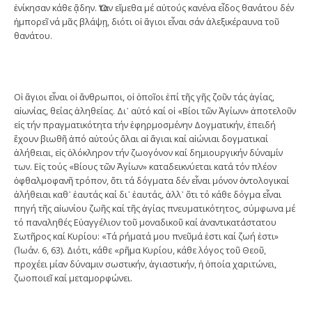
ἐνίκησαν κάθε ᾅδην. Ὅταν εἴμεθα μέ αὐτούς κανένα εἶδος θανάτου δέν
ἠμπορεῖ νά μᾶς βλάψῃ, διότι οἱ ἅγιοι εἶναι σάν ἀλεξικέραυνα τοῦ
θανάτου.
Οἱ ἅγιοι εἶναι οἱ ἄνθρωποι, οἱ ὁποῖοι ἐπί τῆς γῆς ζοῦν τάς ἁγίας,
αἰωνίας, θείας ἀληθείας. Δι᾽ αὐτό καί οἱ «Βίοι τῶν Ἁγίων» ἀποτελοῦν
εἰς τήν πραγματικότητα τήν ἐφηρμοσμένην Δογματικήν, ἐπειδή
ἔχουν βιωθῆ ἀπό αὐτούς ὅλαι αἱ ἅγιαι καί αἰώνιαι δογματικαί
ἀλήθειαι, εἰς ὁλόκληρον τήν ζωογόνον καί δημιουργικήν δύναμίν
των. Εἰς τούς «Βίους τῶν Ἁγίων» καταδεικνύεται κατά τόν πλέον
ὀφθαλμοφανῆ τρόπον, ὅτι τά δόγματα δέν εἶναι μόνον ὀντολογικαί
ἀλήθειαι καθ᾽ ἑαυτάς καί δι᾽ ἑαυτάς, ἀλλ᾽ ὅτι τό κάθε δόγμα εἶναι
πηγή τῆς αἰωνίου ζωῆς καί τῆς ἁγίας πνευματικότητος, σύμφωνα μέ
τό παναληθές Εὐαγγέλιον τοῦ μοναδικοῦ καί ἀναντικατάστατου
Σωτῆρος καί Κυρίου: «Τά ρήματά μου πνεῦμά ἐστι καί ζωή ἐστι»
(Ἰωάν. 6, 63). Διότι, κάθε «ρῆμα Κυρίου, κάθε λόγος τοῦ Θεοῦ,
προχέει μίαν δύναμιν σωστικήν, ἁγιαστικήν, ἡ ὁποία χαριτώνει,
ζωοποιεῖ καί μεταμορφώνει.