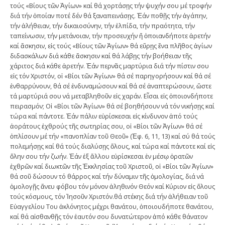
τούς «Βίους τῶν Ἁγίων» καί θά χορτάσῃς τήν ψυχήν σου μέ τροφήν
διά τήν ὁποίαν ποτέ δέν θά ξαναπεινάσῃς. Ἐάν ποθῇς τήν ἀγάπην,
τήν ἀλήθειαν, τήν δικαιοσύνην, τήν ἐλπίδα, τήν πραότητα, τήν
ταπείνωσιν, τήν μετάνοιαν, τήν προσευχήν ἤ ὁποιανδήποτε ἀρετήν
καί ἄσκησιν, εἰς τούς «Βίους τῶν Ἁγίων» θά εὕρῃς ἕνα πλῆθος ἁγίων
διδασκάλων διά κάθε ἄσκησιν καί θά λάβῃς τήν βοήθειαν τῆς
χάριτος διά κάθε ἀρετήν. Ἐάν περνᾶς μαρτύρια διά τήν πίστιν σου
εἰς τόν Χριστόν, οἱ «Βίοι τῶν Ἁγίων» θά σέ παρηγορήσουν καί θά σέ
ἐνθαρρύνουν, θά σέ ἐνδυναμώσουν καί θά σέ ἀναπτερώσουν, ὥστε
τά μαρτύριά σου νά μεταβληθοῦν εἰς χαράν. Εἶσαι εἰς ὁποιονδήποτε
πειρασμόν; Οἱ «Βίοι τῶν Ἁγίων» θά σέ βοηθήσουν νά τόν νικήσῃς καί
τώρα καί πάντοτε. Ἐάν πάλιν εὑρίσκεσαι εἰς κίνδυνον ἀπό τούς
ἀοράτους ἐχθρούς τῆς σωτηρίας σου, οἱ «Βίοι τῶν Ἁγίων» θά σέ
ὁπλίσουν μέ τήν «πανοπλίαν τοῦ Θεοῦ» (Ἐφ. 6, 11, 13) καί σύ θά τούς
πολεμήσῃς καί θά τούς διαλύσῃς ὅλους, καί τώρα καί πάντοτε καί εἰς
ὅλην σου τήν ζωήν. Ἐάν ἐξ ἄλλου εὑρίσκεσαι ἐν μέσῳ ὁρατῶν
ἐχθρῶν καί διωκτῶν τῆς Ἐκκλησίας τοῦ Χριστοῦ, οἱ «Βίοι τῶν Ἁγίων»
θά σοῦ δώσουν τό θάρρος καί τήν δύναμιν τῆς ὁμολογίας, διά νά
ὁμολογῇς ἄνευ φόβου τόν μόνον ἀληθινόν Θεόν καί Κύριον εἰς ὅλους
τούς κόσμους, τόν Ἰησοῦν Χριστόν.θά στέκης διά τήν ἀλήθειαν τοῦ
Εὐαγγελίου Του ἀκλόνητος μέχρι θανάτου, ὁποιουδήποτε θανάτου,
καί θά αἰσθανθῇς τόν ἑαυτόν σου δυνατώτερον ἀπό κάθε θάνατον