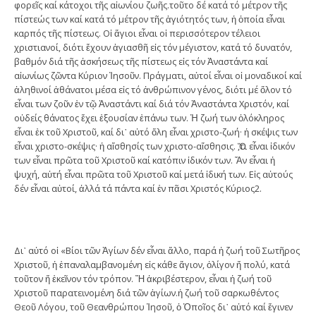
φορεῖς καί κάτοχοι τῆς αἰωνίου ζωῆς.τοῦτο δέ κατά τό μέτρον τῆς
πίστεώς των καί κατά τό μέτρον τῆς ἁγιότητός των, ἡ ὁποία εἶναι
καρπός τῆς πίστεως. Οἱ ἅγιοι εἶναι οἱ περισσότερον τέλειοι
χριστιανοί, διότι ἔχουν ἁγιασθῆ εἰς τόν μέγιστον, κατά τό δυνατόν,
βαθμόν διά τῆς ἀσκήσεως τῆς πίστεως εἰς τόν Ἀναστάντα καί
αἰωνίως ζῶντα Κύριον Ἰησοῦν. Πράγματι, αὐτοί εἶναι οἱ μοναδικοί καί
ἀληθινοί ἀθάνατοι μέσα εἰς τό ἀνθρώπινον γένος, διότι μέ ὅλον τό
εἶναι των ζοῦν ἐν τῷ Ἀναστάντι καί διά τόν Ἀναστάντα Χριστόν, καί
οὐδείς θάνατος ἔχει ἐξουσίαν ἐπάνω των. Ἡ ζωή των ὁλόκληρος
εἶναι ἐκ τοῦ Χριστοῦ, καί δι᾽ αὐτό ὅλη εἶναι χριστο-ζωή· ἡ σκέψις των
εἶναι χριστο-σκέψις· ἡ αἴσθησίς των χριστο-αἴσθησις. Ὅ,τι εἶναι ἰδικόν
των εἶναι πρῶτα τοῦ Χριστοῦ καί κατόπιν ἰδικόν των. Ἄν εἶναι ἡ
ψυχή, αὐτή εἶναι πρῶτα τοῦ Χριστοῦ καί μετά ἰδική των. Εἰς αὐτούς
δέν εἶναι αὐτοί, ἀλλά τά πάντα καί ἐν πᾶσι Χριστός Κύριος2.
Δι᾽ αὐτό οἱ «Βίοι τῶν Ἁγίων δέν εἶναι ἄλλο, παρά ἡ ζωή τοῦ Σωτῆρος
Χριστοῦ, ἡ ἐπαναλαμβανομένη εἰς κάθε ἅγιον, ὀλίγον ἤ πολύ, κατά
τοῦτον ἤ ἐκεῖνον τόν τρόπον. Ἤ ἀκριβέστερον, εἶναι ἡ ζωή τοῦ
Χριστοῦ παρατεινομένη διά τῶν ἁγίων.ἡ ζωή τοῦ σαρκωθέντος
Θεοῦ Λόγου, τοῦ Θεανθρώπου Ἰησοῦ, ὁ Ὁποῖος δι᾽ αὐτό καί ἔγινεν