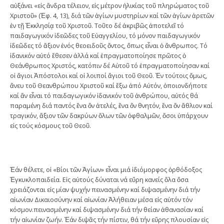
αὐξάνει «εἰς ἄνδρα τέλειον, εἰς μέτρον ἡλικίας τοῦ πληρώματος τοῦ
Χριστοῦ» (Ἐφ. 4, 13), διά τῶν ἁγίων μυστηρίων καί τῶν ἁγίων ἀρετῶν
ἐν τῇ Ἐκκλησίᾳ τοῦ Χριστοῦ. Τοῦτο δέ ἀκριβῶς ἀποτελεῖ τό
παιδαγωγικόν ἰδεῶδες τοῦ Εὐαγγελίου, τό μόνον παιδαγωγικόν
ἰδεῶδες τό ἄξιον ἑνός θεοειδοῦς ὄντος, ὅπως εἶναι ὁ ἄνθρωπος. Τό
ἰδανικόν αὐτό ἔθεσεν ἀλλά καί ἐπραγματοποίησε πρῶτος ὁ
Θεάνθρωπος Χριστός, κατόπιν δέ Αὐτοῦ τό ἐπραγματοποίησαν καί
οἱ ἅγιοι Ἀπόστολοι καί οἱ λοιποί ἅγιοι τοῦ Θεοῦ. Ἐν τούτοις ὅμως,
ἄνευ τοῦ Θεανθρώπου Χριστοῦ καί ἔξω ἀπό Αὐτόν, ὁποιονδήποτε
καί ἄν εἶναι τό παιδαγωγικόν ἰδανικόν τοῦ ἀνθρώπου, αὐτός θά
παραμένη διά παντός ἕνα ὄν ἀτελές, ἕνα ὄν θνητόν, ἕνα ὄν ἄθλιον καί
τραγικόν, ἄξιον τῶν δακρύων ὅλων τῶν ὀφθαλμῶν, ὅσοι ὑπάρχουν
εἰς τούς κόσμους τοῦ Θεοῦ.
Ἐάν θέλετε, οἱ «Βίοι τῶν Ἁγίων» εἶναι μιά ἰδιόμορφος ὀρθόδοξος
Ἐγκυκλοπαιδεία. Εἰς αὐτούς δύναται νά εὕρη κανείς ὅλα ὅσα
χρειάζονται εἰς μίαν ψυχήν πεινασμένην καί διψασμένην διά τήν
αἰωνίαν Δικαιοσύνην καί αἰωνίαν Ἀλήθειαν μέσα εἰς αὐτόν τόν
κόσμον.πεινασμένην καί διψασμένην διά τήν θείαν ἀθανασίαν καί
τήν αἰωνίαν ζωήν. Ἐάν διψᾶς τήν πίστιν, θά τήν εὕρης πλουσίαν εἰς