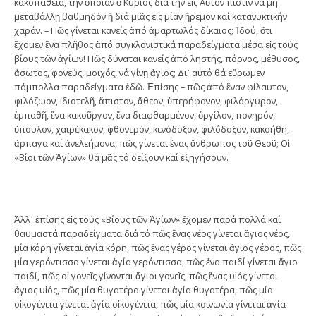
κακοπάθεια, τήν ὁποίαν ὁ Κύριος διά τήν εἰς Αὐτόν πίστιν νά μή
μεταβάλλῃ βαθμηδόν ἤ διά μιᾶς εἰς μίαν ἤρεμον καί κατανυκτικήν
χαράν. – Πῶς γίνεται κανείς ἀπό ἁμαρτωλός δίκαιος; Ἰδού, ὅτι
ἔχομεν ἕνα πλῆθος ἀπό συγκλονιστικά παραδείγματα μέσα εἰς τούς
βίους τῶν ἁγίων! Πῶς δύναται κανείς ἀπό ληστής, πόρνος, μέθυσος,
ἄσωτος, φονεύς, μοιχός, νά γίνῃ ἅγιος; Δι᾽ αὐτό θά εὕρωμεν
πάμπολλα παραδείγματα ἐδῶ. Ἐπίσης – πῶς ἀπό ἕναν φίλαυτον,
φιλόζωον, ἰδιοτελῆ, ἄπιστον, ἄθεον, ὑπερήφανον, φιλάργυρον,
ἐμπαθῆ, ἕνα κακοῦργον, ἕνα διαφθαρμένον, ὀργίλον, πονηρόν,
ὕπουλον, χαιρέκακον, φθονερόν, κενόδοξον, φιλόδοξον, κακοήθη,
ἅρπαγα καί ἀνελεήμονα, πῶς γίνεται ἕνας ἄνθρωπος τοῦ Θεοῦ; Οἱ
«Βίοι τῶν Ἁγίων» θά μᾶς τό δείξουν καί ἐξηγήσουν.
Ἀλλ᾽ ἐπίσης εἰς τούς «Βίους τῶν Ἁγίων» ἔχομεν παρά πολλά καί
θαυμαστά παραδείγματα διά τό πῶς ἕνας νέος γίνεται ἅγιος νέος,
μία κόρη γίνεται ἁγία κόρη, πῶς ἕνας γέρος γίνεται ἅγιος γέρος, πῶς
μία γερόντισσα γίνεται ἁγία γερόντισσα, πῶς ἕνα παιδί γίνεται ἅγιο
παιδί, πῶς οἱ γονεῖς γίνονται ἅγιοι γονεῖς, πῶς ἕνας υἱός γίνεται
ἅγιος υἱός, πῶς μία θυγατέρα γίνεται ἁγία θυγατέρα, πῶς μία
οἰκογένεια γίνεται ἁγία οἰκογένεια, πῶς μία κοινωνία γίνεται ἁγία