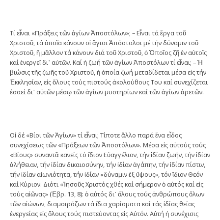
Τί εἶναι «Πράξεις τῶν ἁγίων Ἀποστόλων»; – Εἶναι τά ἔργα τοῦ
Χριστοῦ, τά ὁποῖα κάνουν οἱ ἅγιοι Ἀπόστολοι μέ τήν δύναμιν τοῦ
Χριστοῦ, ἤ μᾶλλον τά κάνουν διά τοῦ Χριστοῦ, ὁ Ὁποῖος ζῆ ἐν αὐτοῖς
καί ἐνεργεῖ δι᾽ αὐτῶν. Καί ἡ ζωή τῶν ἁγίων Ἀποστόλων τί εἶναι; – Ἡ
βιώσις τῆς ζωῆς τοῦ Χριστοῦ, ἡ ὁποία ζωή μεταδίδεται μέσα εἰς τήν
Ἐκκλησίαν, εἰς ὅλους τούς πιστούς ἀκολούθους Του καί συνεχίζεται
ἐσαεί δι᾽ αὐτῶν μέσῳ τῶν ἁγίων μυστηρίων καί τῶν ἁγίων ἀρετῶν.
Οἱ δέ «Βίοι τῶν Ἁγίων» τί εἶναι; Τίποτε ἄλλο παρά ἕνα εἶδος
συνεχίσεως τῶν «Πράξεων τῶν Ἀποστόλων». Μέσα εἰς αὐτούς τούς
«Βίους» συναντᾶ κανείς τό ἴδιον Εὐαγγέλιον, τήν ἰδίαν ζωήν, τήν ἰδίαν
ἀλήθειαν, τήν ἰδίαν δικαιοσύνην, τήν ἰδίαν ἀγάπην, τήν ἰδίαν πίστιν,
τήν ἰδίαν αἰωνιότητα, τήν ἰδίαν «δύναμιν ἐξ ὕψους», τόν ἴδιον Θεόν
καί Κύριον. Διότι «Ἰησοῦς Χριστός χθές καί σήμερον ὁ αὐτός καί εἰς
τούς αἰῶνας» (Ἑβρ. 13, 8): ὁ αὐτός δι᾽ ὅλους τούς ἀνθρώπους ὅλων
τῶν αἰώνων, διαμοιράζων τά ἴδια χαρίσματα καί τάς ἰδίας θείας
ἐνεργείας εἰς ὅλους τούς πιστεύοντας εἰς Αὐτόν. Αὐτή ἡ συνέχισις