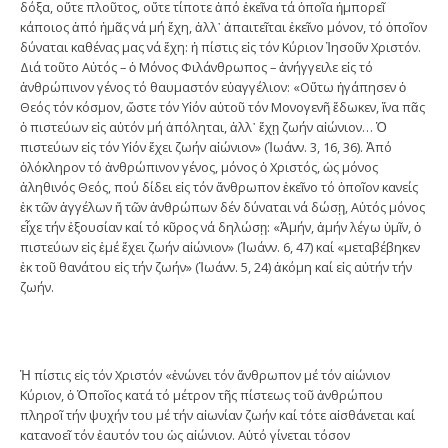
δόξα, οὔτε πλοῦτος, οὔτε τίποτε ἀπό ἐκεῖνα τά ὁποῖα ἠμπορεῖ
κάποιος ἀπό ἡμᾶς νά μή ἔχη, ἀλλ᾽ ἀπαιτεῖται ἐκεῖνο μόνον, τό ὁποῖον
δύναται καθένας μας νά ἔχη: ἡ πίστις εἰς τόν Κύριον Ἰησοῦν Χριστόν.
Διά τοῦτο Αὐτός – ὁ Μόνος Φιλάνθρωπος – ἀνήγγειλε εἰς τό
ἀνθρώπινον γένος τό θαυμαστόν εὐαγγέλιον: «Οὕτω ἠγάπησεν ὁ
Θεός τόν κόσμον, ὥστε τόν Υἱόν αὐτοῦ τόν Μονογενῆ ἔδωκεν, ἵνα πᾶς
ὁ πιστεύων εἰς αὐτόν μή ἀπόληται, ἀλλ᾽ ἔχῃ ζωήν αἰώνιον… Ὁ
πιστεύων εἰς τόν Υἱόν ἔχει ζωήν αἰώνιον» (Ἰωάνν. 3, 16, 36). Ἀπό
ὁλόκληρον τό ἀνθρώπινον γένος, μόνος ὁ Χριστός, ὡς μόνος
ἀληθινός Θεός, πού δίδει εἰς τόν ἄνθρωπον ἐκεῖνο τό ὁποῖον κανείς
ἐκ τῶν ἀγγέλων ἤ τῶν ἀνθρώπων δέν δύναται νά δώσῃ, Αὐτός μόνος
εἶχε τήν ἐξουσίαν καί τό κῦρος νά δηλώσῃ: «Ἀμήν, ἀμήν λέγω ὑμῖν, ὁ
πιστεύων εἰς ἐμέ ἔχει ζωήν αἰώνιον» (Ἰωάνν. 6, 47) καί «μεταβέβηκεν
ἐκ τοῦ θανάτου εἰς τήν ζωήν» (Ἰωάνν. 5, 24) ἀκόμη καί εἰς αὐτήν τήν
ζωήν.
Ἡ πίστις εἰς τόν Χριστόν «ἑνώνει τόν ἄνθρωπον μέ τόν αἰώνιον
Κύριον, ὁ Ὁποῖος κατά τό μέτρον τῆς πίστεως τοῦ ἀνθρώπου
πληροῖ τήν ψυχήν του μέ τήν αἰωνίαν ζωήν καί τότε αἰσθάνεται καί
κατανοεῖ τόν ἑαυτόν του ὡς αἰώνιον. Αὐτό γίνεται τόσον