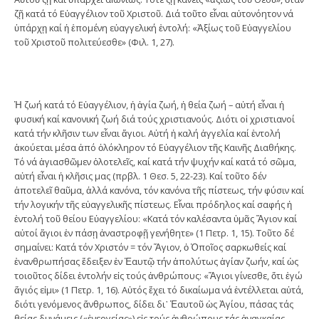
ζῇ κατά τό Εὐαγγέλιον τοῦ Χριστοῦ. Διά τοῦτο εἶναι αὐτονόητον νά
ὑπάρχῃ καί ἡ ἑπομένη εὐαγγελική ἐντολή: «Ἀξίως τοῦ Εὐαγγελίου
τοῦ Χριστοῦ πολιτεύεσθε» (Φιλ. 1, 27).
Ἡ ζωή κατά τό Εὐαγγέλιον, ἡ ἁγία ζωή, ἡ θεία ζωή – αὐτή εἶναι ἡ
φυσική καί κανονική ζωή διά τούς χριστιανούς. Διότι οἱ χριστιανοί
κατά τήν κλῆσιν των εἶναι ἅγιοι. Αὐτή ἡ καλή ἀγγελία καί ἐντολή
ἀκούεται μέσα ἀπό ὁλόκληρον τό Εὐαγγέλιον τῆς Καινῆς Διαθήκης.
Τό νά ἁγιασθῶμεν ὁλοτελεῖς, καί κατά τήν ψυχήν καί κατά τό σῶμα,
αὐτή εἶναι ἡ κλῆσις μας (πρβλ. 1 Θεσ. 5, 22-23). Καί τοῦτο δέν
ἀποτελεῖ θαῦμα, ἀλλά κανόνα, τόν κανόνα τῆς πίστεως, τήν φύσιν καί
τήν λογικήν τῆς εὐαγγελικῆς πίστεως. Εἶναι πρόδηλος καί σαφής ἡ
ἐντολή τοῦ θείου Εὐαγγελίου: «Κατά τόν καλέσαντα ὑμᾶς Ἅγιον καί
αὐτοί ἅγιοι ἐν πάσῃ ἀναστροφῇ γενήθητε» (1 Πετρ. 1, 15). Τοῦτο δέ
σημαίνει: Κατά τόν Χριστόν = τόν Ἅγιον, ὁ Ὁποῖος σαρκωθείς καί
ἐνανθρωπήσας ἔδειξεν ἐν Ἑαυτῷ τήν ἀπολύτως ἁγίαν ζωήν, καί ὡς
τοιοῦτος δίδει ἐντολήν εἰς τούς ἀνθρώπους: «Ἅγιοι γίνεσθε, ὅτι ἐγώ
ἅγιός εἰμι» (1 Πετρ. 1, 16). Αὐτός ἔχει τό δικαίωμα νά ἐντέλλεται αὐτά,
διότι γενόμενος ἄνθρωπος, δίδει δι᾽ Ἑαυτοῦ ὡς Ἁγίου, πάσας τάς
θείας δυνάμεις («ἐνεργείας») εἰς τούς ἀνθρώπους τάς ἀναγκαίας