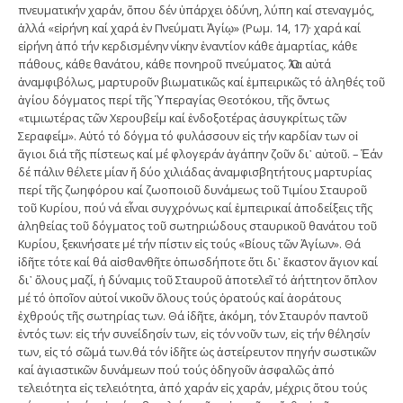
πνευματικήν χαράν, ὅπου δέν ὑπάρχει ὀδύνη, λύπη καί στεναγμός,
ἀλλά «εἰρήνη καί χαρά ἐν Πνεύματι Ἁγίῳ» (Ρωμ. 14, 17)· χαρά καί
εἰρήνη ἀπό τήν κερδισμένην νίκην ἐναντίον κάθε ἁμαρτίας, κάθε
πάθους, κάθε θανάτου, κάθε πονηροῦ πνεύματος. Ὅλα αὐτά
ἀναμφιβόλως, μαρτυροῦν βιωματικῶς καί ἐμπειρικῶς τό ἀληθές τοῦ
ἁγίου δόγματος περί τῆς Ὑπεραγίας Θεοτόκου, τῆς ὄντως
«τιμιωτέρας τῶν Χερουβείμ καί ἐνδοξοτέρας ἀσυγκρίτως τῶν
Σεραφείμ». Αὐτό τό δόγμα τό φυλάσσουν εἰς τήν καρδίαν των οἱ
ἅγιοι διά τῆς πίστεως καί μέ φλογεράν ἀγάπην ζοῦν δι᾽ αὐτοῦ. – Ἐάν
δέ πάλιν θέλετε μίαν ἤ δύο χιλιάδας ἀναμφισβητήτους μαρτυρίας
περί τῆς ζωηφόρου καί ζωοποιοῦ δυνάμεως τοῦ Τιμίου Σταυροῦ
τοῦ Κυρίου, πού νά εἶναι συγχρόνως καί ἐμπειρικαί ἀποδείξεις τῆς
ἀληθείας τοῦ δόγματος τοῦ σωτηριώδους σταυρικοῦ θανάτου τοῦ
Κυρίου, ξεκινήσατε μέ τήν πίστιν εἰς τούς «Βίους τῶν Ἁγίων». Θά
ἰδῆτε τότε καί θά αἰσθανθῆτε ὁπωσδήποτε ὅτι δι᾽ ἕκαστον ἅγιον καί
δι᾽ ὅλους μαζί, ἡ δύναμις τοῦ Σταυροῦ ἀποτελεῖ τό ἀήττητον ὅπλον
μέ τό ὁποῖον αὐτοί νικοῦν ὅλους τούς ὁρατούς καί ἀοράτους
ἐχθρούς τῆς σωτηρίας των. Θά ἰδῆτε, ἀκόμη, τόν Σταυρόν παντοῦ
ἐντός των: εἰς τήν συνείδησίν των, εἰς τόν νοῦν των, εἰς τήν θέλησίν
των, εἰς τό σῶμά των.θά τόν ἰδῆτε ὡς ἀστείρευτον πηγήν σωστικῶν
καί ἁγιαστικῶν δυνάμεων πού τούς ὁδηγοῦν ἀσφαλῶς ἀπό
τελειότητα εἰς τελειότητα, ἀπό χαράν εἰς χαράν, μέχρις ὅτου τούς