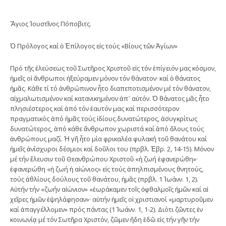
Ἅγιος Ἰουστῖνος Πόποβιτς.
Ὁ Πρόλογος καί ὁ Ἐπίλογος εἰς τούς «Βίους τῶν Ἁγίων»
Πρό τῆς ἐλεύσεως τοῦ Σωτῆρος Χριστοῦ εἰς τόν ἐπίγειόν μας κόσμον,
ἡμεῖς οἱ ἄνθρωποι ἠξεύραμεν μόνον τόν θάνατον· καί ὁ θάνατος
ἡμᾶς. Κάθε τί τό ἀνθρώπινον ἦτο διαπεποτισμένον μέ τόν θάνατον,
αἰχμαλωτισμένον καί κατανικημένον ἀπ᾽ αὐτόν. Ὁ θάνατος μᾶς ἦτο
πλησιέστερος καί ἀπό τόν ἑαυτόν μας καί περισσότερον
πραγματικός ἀπό ἡμᾶς τούς ἰδίους.δυνατώτερος, ἀσυγκρίτως
δυνατώτερος, ἀπό κάθε ἄνθρωπον χωριστά καί ἀπό ὅλους τούς
ἀνθρώπους μαζί. Ἡ γῆ ἦτο μία φρικαλέα φυλακή τοῦ θανάτου καί
ἡμεῖς ἀνίσχυροι δέσμιοι καί δοῦλοι του (πρβλ. Ἑβρ. 2, 14-15). Μόνον
μέ τήν ἔλευσιν τοῦ Θεανθρώπου Χριστοῦ «ἡ ζωή ἐφανερώθη»·
ἐφανερώθη «ἡ ζωή ἡ αἰώνιος» εἰς τούς ἀπηλπισμένους θνητούς,
τούς ἀθλίους δούλους τοῦ θανάτου, ἡμᾶς (πρβλ. 1 Ἰωάνν. 1, 2).
Αὐτήν τήν «ζωήν αἰώνιον» «ἑωράκαμεν τοῖς ὀφθαλμοῖς ἡμῶν καί αἱ
χεῖρες ἡμῶν ἐψηλάφησαν»· αὐτήν ἡμεῖς οἱ χριστιανοί «μαρτυροῦμεν
καί ἀπαγγέλλομεν» πρός πάντας (1 Ἰωάνν. 1, 1-2). Διότι ζῶντες ἐν
κοινωνίᾳ μέ τόν Σωτῆρα Χριστόν, ζῶμεν ἤδη ἐδῶ εἰς τήν γῆν τήν