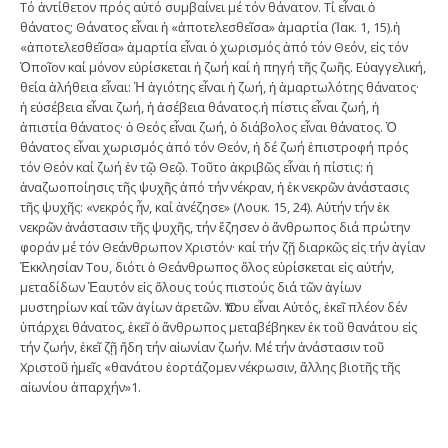
Τό ἀντίθετον πρός αὐτό συμβαίνει μέ τόν θάνατον. Τί εἶναι ὁ
θάνατος; Θάνατος εἶναι ἡ «ἀποτελεσθεῖσα» ἁμαρτία (Ἰακ. 1, 15).ἡ
«ἀποτελεσθεῖσα» ἁμαρτία εἶναι ὁ χωρισμός ἀπό τόν Θεόν, εἰς τόν
Ὁποῖον καί μόνον εὑρίσκεται ἡ ζωή καί ἡ πηγή τῆς ζωῆς. Εὐαγγελική,
θεία ἀλήθεια εἶναι: Ἡ ἁγιότης εἶναι ἡ ζωή, ἡ ἁμαρτωλότης θάνατος·
ἡ εὐσέβεια εἶναι ζωή, ἡ ἀσέβεια θάνατος.ἡ πίστις εἶναι ζωή, ἡ
ἀπιστία θάνατος· ὁ Θεός εἶναι ζωή, ὁ διάβολος εἶναι θάνατος. Ὁ
θάνατος εἶναι χωρισμός ἀπό τόν Θεόν, ἡ δέ ζωή ἐπιστροφή πρός
τόν Θεόν καί ζωή ἐν τῷ Θεῷ. Τοῦτο ἀκριβῶς εἶναι ἡ πίστις: ἡ
ἀναζωοποίησις τῆς ψυχῆς ἀπό τήν νέκραν, ἡ ἐκ νεκρῶν ἀνάστασις
τῆς ψυχῆς: «νεκρός ἦν, καί ἀνέζησε» (Λουκ. 15, 24). Αὐτήν τήν ἐκ
νεκρῶν ἀνάστασιν τῆς ψυχῆς, τήν ἔζησεν ὁ ἄνθρωπος διά πρώτην
φοράν μέ τόν Θεάνθρωπον Χριστόν· καί τήν ζῇ διαρκῶς εἰς τήν ἁγίαν
Ἐκκλησίαν Του, διότι ὁ Θεάνθρωπος ὅλος εὑρίσκεται εἰς αὐτήν,
μεταδίδων Ἑαυτόν εἰς ὅλους τούς πιστούς διά τῶν ἁγίων
μυστηρίων καί τῶν ἁγίων ἀρετῶν. Ὅπου εἶναι Αὐτός, ἐκεῖ πλέον δέν
ὑπάρχει θάνατος, ἐκεῖ ὁ ἄνθρωπος μεταβέβηκεν ἐκ τοῦ θανάτου εἰς
τήν ζωήν, ἐκεῖ ζῇ ἤδη τήν αἰωνίαν ζωήν. Μέ τήν ἀνάστασιν τοῦ
Χριστοῦ ἡμεῖς «θανάτου ἑορτάζομεν νέκρωσιν, ἄλλης βιοτῆς τῆς
αἰωνίου ἀπαρχήν»1.