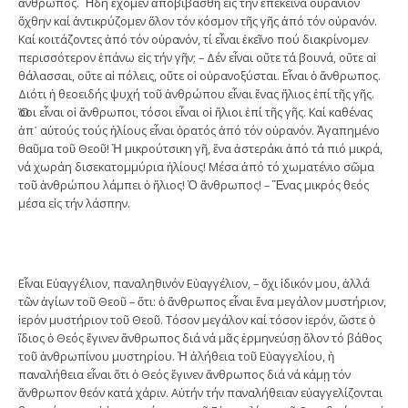
ἄνθρωπος. Ἤδη ἔχομεν ἀποβιβασθῆ εἰς τήν ἐπέκεινα οὐράνιον
ὄχθην καί ἀντικρύζομεν ὅλον τόν κόσμον τῆς γῆς ἀπό τόν οὐρανόν.
Καί κοιτάζοντες ἀπό τόν οὐρανόν, τί εἶναι ἐκεῖνο πού διακρίνομεν
περισσότερον ἐπάνω εἰς τήν γῆν; – Δέν εἶναι οὔτε τά βουνά, οὔτε αἱ
θάλασσαι, οὔτε αἱ πόλεις, οὔτε οἱ οὐρανοξύσται. Εἶναι ὁ ἄνθρωπος.
Διότι ἡ θεοειδής ψυχή τοῦ ἀνθρώπου εἶναι ἕνας ἥλιος ἐπί τῆς γῆς.
Ὅσοι εἶναι οἱ ἄνθρωποι, τόσοι εἶναι οἱ ἥλιοι ἐπί τῆς γῆς. Καί καθένας
ἀπ᾽ αὐτούς τούς ἡλίους εἶναι ὁρατός ἀπό τόν οὐρανόν. Ἀγαπημένο
θαῦμα τοῦ Θεοῦ! Ἡ μικρούτσικη γῆ, ἕνα ἀστεράκι ἀπό τά πιό μικρά,
νά χωράη δισεκατομμύρια ἡλίους! Μέσα ἀπό τό χωματένιο σῶμα
τοῦ ἀνθρώπου λάμπει ὁ ἥλιος! Ὁ ἄνθρωπος! – Ἕνας μικρός θεός
μέσα εἰς τήν λάσπην.
Εἶναι Εὐαγγέλιον, παναληθινόν Εὐαγγέλιον, – ὄχι ἰδικόν μου, ἀλλά
τῶν ἁγίων τοῦ Θεοῦ – ὅτι: ὁ ἄνθρωπος εἶναι ἕνα μεγάλον μυστήριον,
ἱερόν μυστήριον τοῦ Θεοῦ. Τόσον μεγάλον καί τόσον ἱερόν, ὥστε ὁ
ἴδιος ὁ Θεός ἔγινεν ἄνθρωπος διά νά μᾶς ἑρμηνεύσῃ ὅλον τό βάθος
τοῦ ἀνθρωπίνου μυστηρίου. Ἡ ἀλήθεια τοῦ Εὐαγγελίου, ἡ
παναλήθεια εἶναι ὅτι ὁ Θεός ἔγινεν ἄνθρωπος διά νά κάμῃ τόν
ἄνθρωπον θεόν κατά χάριν. Αὐτήν τήν παναλήθειαν εὐαγγελίζονται