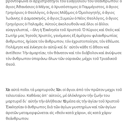
βροντόφωνα οἱ ἀρχιστράτηγοι τοῦ Εὐαγγελίου τοῦ Θεανθρώπου: ὁ
ἅγιος Ἀθανάσιος ὁ Μέγας, ὁ Χρυσόστομος ὁ Παμμέγιστος, ὁ ἅγιος
Γρηγόριος ὁ Θεολόγος, ὁ ἅγιος Μάξιμος ὁ Ὁμολογητής, ὁ ἅγιος
Ἰωάννης ὁ Δαμασκηνός, ὁ ἅγιος Συμεών ὁ Νέος Θεολόγος, ὁ ἅγιος
Γρηγόριος ὁ Παλαμᾶς. Αὐτούς ἀκολουθοῦν καί ὅλοι οἱ ἄλλοι
εὐαγγελισταί, – ὅλη ἡ Ἐκκλησία τοῦ Χριστοῦ. Ὁ Κύριος καί Θεός καί
Σωτήρ μας Ἰησοῦς Χριστός, γενόμενος ἐξ ἀμέτρου φιλανθρωπίας
ἄνθρωπος, ἡγίασε τόν ἄνθρωπον, τόν ἐχριστοποίησε, τόν ἐθέωσε.
Πολέμησε καί ἐνίκησε ἐν αὐτῷ καί δι᾽ αὐτόν κάθε τί ἄθεον καί
ἀντίθεον: Τήν ἁμαρτίαν, τόν θάνατον καί τόν διάβολον.καί ἀνύψωσε
τόν ἄνθρωπον ὑπεράνω ὅλων τῶν οὐρανῶν, μέχρι τοῦ Τριαδικοῦ
Θεοῦ.
Ὅλα αὐτά ποῖοι τά μαρτυροῦν; Ὅλοι οἱ ἅγιοι ἀπό τόν πρῶτον μεχρι τοῦ
τελευταίου. Καθένας ἀπ᾽ αὐτούς, μέ ὁλόκληρον τήν ζωήν του
μαρτυρεῖ δι᾽ αὐτήν τήν ἀλήθειαν: Ὅτι μέσα εἰς τήν ἁγίαν τοῦ Χριστοῦ
Ἐκκλησίαν ὁ ἄνθρωπος διά τῶν ἁγίων μυστηρίων καί τῶν ἁγίων
ἀρετῶν μεταμορφώνεται εἰς «θεόν κατά χάριν», εἰς κατά χάριν
θεάνθρωπον.