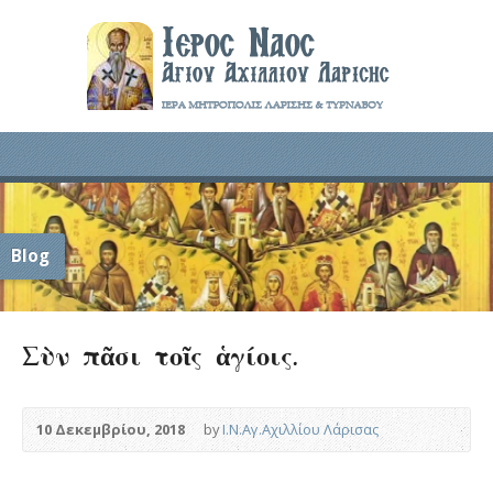
Blog
Σὺν πᾶσι τοῖς ἁγίοις.
10 Δεκεμβρίου, 2018
by
Ι.Ν.Αγ.Αχιλλίου Λάρισας