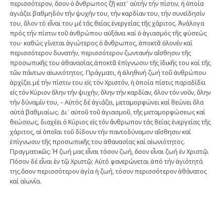
περισσότερον, ὅσον ὁ ἄνθρωπος ζῆ κατ᾽ αὐτήν τήν πίστιν, ἡ ὁποία
ἁγιάζει βαθμηδόν τήν ψυχήν του, τήν καρδίαν του, τήν συνείδησίν
του, ὅλον τό εἶναι του μέ τάς θείας ἐνεργείας τῆς χάριτος. Ἀνάλογα
πρός τήν πίστιν τοῦ ἀνθρώπου αὐξάνει καί ὁ ἁγιασμός τῆς φύσεώς
του· καθώς γίνεται ἁγιώτερος ὁ ἄνθρωπος, ἀποκτᾶ ὁλονέν καί
περισσότερον δυνατήν, περισσότερον ζωντανήν αἴσθησιν τῆς
προσωπικῆς του ἀθανασίας.ἀποκτᾶ ἐπίγνωσιν τῆς ἰδικῆς του καί τῆς
τῶν πάντων αἰωνιότητος. Πράγματι, ἡ ἀληθινή ζωή τοῦ ἀνθρώπου
ἀρχίζει μέ τήν πίστιν του εἰς τόν Χριστόν, ἡ ὁποία πίστις παραδίδει
εἰς τόν Κύριον ὅλην τήν ψυχήν, ὅλην τήν καρδίαν, ὅλον τόν νοῦν, ὅλην
τήν δύναμίν του, – Αὐτός δέ ἁγιάζει, μεταμορφώνει καί θεώνει ὅλα
αὐτά βαθμιαίως. Δι᾽ αὐτοῦ τοῦ ἁγιασμοῦ, τῆς μεταμορφώσεως καί
θεώσεως, διαχέει ὁ Κύριος εἰς τόν ἄνθρωπον τάς θείας ἐνεργείας τῆς
χάριτος, αἱ ὁποῖαι τοῦ δίδουν τήν παντοδύναμον αἴσθησιν καί
ἐπίγνωσιν τῆς προσωπικῆς του ἀθανασίας καί αἰωνιότητος.
Πραγματικῶς: Ἡ ζωή μας εἶναι τόσον ζωή, ὅσον εἶναι ζωή ἐν Χριστῷ.
Πόσον δέ εἶναι ἐν τῷ Χριστῷ; Αὐτό φανερώνεται ἀπό τήν ἁγιότητά
της.ὅσον περισσότερον ἁγία ἡ ζωή, τόσον περισσότερον ἀθάνατος
καί αἰωνία.