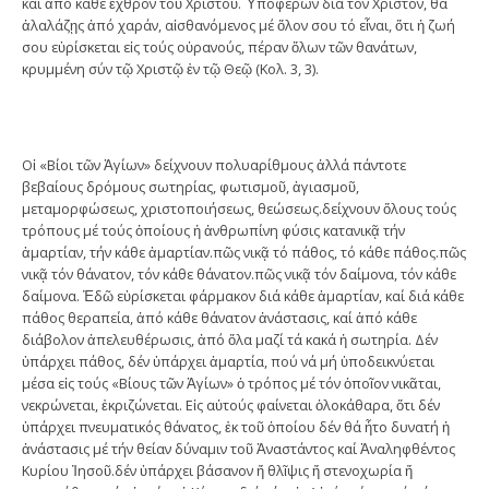
καί ἀπό κάθε ἐχθρόν τοῦ Χριστοῦ. Ὑποφέρων διά τόν Χριστόν, θά
ἀλαλάζῃς ἀπό χαράν, αἰσθανόμενος μέ ὅλον σου τό εἶναι, ὅτι ἡ ζωή
σου εὑρίσκεται εἰς τούς οὐρανούς, πέραν ὅλων τῶν θανάτων,
κρυμμένη σύν τῷ Χριστῷ ἐν τῷ Θεῷ (Κολ. 3, 3).
Οἱ «Βίοι τῶν Ἁγίων» δείχνουν πολυαρίθμους ἀλλά πάντοτε
βεβαίους δρόμους σωτηρίας, φωτισμοῦ, ἁγιασμοῦ,
μεταμορφώσεως, χριστοποιήσεως, θεώσεως.δείχνουν ὅλους τούς
τρόπους μέ τούς ὁποίους ἡ ἀνθρωπίνη φύσις κατανικᾷ τήν
ἁμαρτίαν, τήν κάθε ἁμαρτίαν.πῶς νικᾷ τό πάθος, τό κάθε πάθος.πῶς
νικᾷ τόν θάνατον, τόν κάθε θάνατον.πῶς νικᾷ τόν δαίμονα, τόν κάθε
δαίμονα. Ἐδῶ εὑρίσκεται φάρμακον διά κάθε ἁμαρτίαν, καί διά κάθε
πάθος θεραπεία, ἀπό κάθε θάνατον ἀνάστασις, καί ἀπό κάθε
διάβολον ἀπελευθέρωσις, ἀπό ὅλα μαζί τά κακά ἡ σωτηρία. Δέν
ὑπάρχει πάθος, δέν ὑπάρχει ἁμαρτία, πού νά μή ὑποδεικνύεται
μέσα εἰς τούς «Βίους τῶν Ἁγίων» ὁ τρόπος μέ τόν ὁποῖον νικᾶται,
νεκρώνεται, ἐκριζώνεται. Εἰς αὐτούς φαίνεται ὁλοκάθαρα, ὅτι δέν
ὑπάρχει πνευματικός θάνατος, ἐκ τοῦ ὁποίου δέν θά ἦτο δυνατή ἡ
ἀνάστασις μέ τήν θείαν δύναμιν τοῦ Ἀναστάντος καί Ἀναληφθέντος
Κυρίου Ἰησοῦ.δέν ὑπάρχει βάσανον ἤ θλῖψις ἤ στενοχωρία ἤ