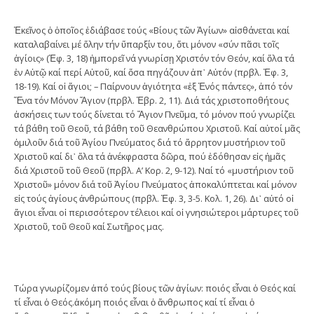
Ἐκεῖνος ὁ ὁποῖος ἐδιάβασε τούς «Βίους τῶν Ἁγίων» αἰσθάνεται καί
καταλαβαίνει μέ ὅλην τήν ὕπαρξίν του, ὅτι μόνον «σύν πᾶσι τοῖς
ἁγίοις» (Ἐφ. 3, 18) ἠμπορεῖ νά γνωρίσῃ Χριστόν τόν Θεόν, καί ὅλα τά
ἐν Αὐτῷ καί περί Αὐτοῦ, καί ὅσα πηγάζουν ἀπ᾽ Αὐτόν (πρβλ. Ἐφ. 3,
18-19). Καί οἱ ἅγιοι; – Παίρνουν ἁγιότητα «ἐξ Ἑνός πάντες», ἀπό τόν
Ἕνα τόν Μόνον Ἅγιον (πρβλ. Ἑβρ. 2, 11). Διά τάς χριστοποθήτους
ἀσκήσεις των τούς δίνεται τό Ἅγιον Πνεῦμα, τό μόνον πού γνωρίζει
τά βάθη τοῦ Θεοῦ, τά βάθη τοῦ Θεανθρώπου Χριστοῦ. Καί αὐτοί μᾶς
ὁμιλοῦν διά τοῦ Ἁγίου Πνεύματος διά τό ἄρρητον μυστήριον τοῦ
Χριστοῦ καί δι᾽ ὅλα τά ἀνέκφραστα δῶρα, πού ἐδόθησαν εἰς ἡμᾶς
διά Χριστοῦ τοῦ Θεοῦ (πρβλ. Α’ Κορ. 2, 9-12). Ναί τό «μυστήριον τοῦ
Χριστοῦ» μόνον διά τοῦ Ἁγίου Πνεύματος ἀποκαλύπτεται καί μόνον
εἰς τούς ἁγίους ἀνθρώπους (πρβλ. Ἐφ. 3, 3-5. Κολ. 1, 26). Δι᾽ αὐτό οἱ
ἅγιοι εἶναι οἱ περισσότερον τέλειοι καί οἱ γνησιώτεροι μάρτυρες τοῦ
Χριστοῦ, τοῦ Θεοῦ καί Σωτῆρος μας.
Τώρα γνωρίζομεν ἀπό τούς βίους τῶν ἁγίων: ποιός εἶναι ὁ Θεός καί
τί εἶναι ὁ Θεός.ἀκόμη ποιός εἶναι ὁ ἄνθρωπος καί τί εἶναι ὁ