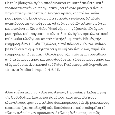
Εἰς τούς βίους τῶν ἁγίων ἀποδεικνύεται καί καταδεικνύεται κατά
τρόπον πειστικόν καί πραγματικόν, ὅτι τά ἅγια μυστήρια εἶναι αἱ
πηγαί τῶν ἁγίων ἀρετῶν, αἱ δέ ἅγιαι ἀρεταί, καρποί τῶν ἁγίων
μυστηρίων τῆς Ἐκκλησίας, διότι ἐξ αὐτῶν γεννῶνται, δι᾽ αὐτῶν
ἀναπτύσσονται καί τρέφονται καί ζοῦν, δι᾽ αὐτῶν τελειοποιοῦνται
καί αἰωνίζονται. Ὅλοι οἱ θεῖοι ἠθικοί νόμοι πηγάζουν ἐκ τῶν ἁγίων
μυστηρίων καί πραγματοποιοῦνται διά τῶν ἁγίων ἀρετῶν. Δι᾽ αὐτό
καί οἱ «Βίοι τῶν Ἁγίων» ἀποτελοῦν τήν βιωματικήν Ἠθικήν, τήν
ἐφηρμοσμένην Ἠθικήν. Ἐξ ἄλλου, αὐτοί πάλιν οἱ «Βίοι τῶν Ἁγίων»
βεβαιώνουν ἀναμφισβήτητα ὅτι ἡ Ἠθική δέν εἶναι ἄλλο, παρά μία
ἐφηρμοσμένη Δογματική. Ὁλόκληρος ἡ ζωή τῶν ἁγίων συντίθεται
ἀπό τά ἅγια μυστήρια καί τάς ἁγίας ἀρετάς, τά δέ ἅγια μυστήρια καί
αἱ ἅγιαι ἀρεταί εἶναι καρποί τοῦ Ἁγίου Πνεύματος, τοῦ ἐνεργοῦντος
τά πάντα ἐν πᾶσι (1 Κορ. 12, 4, 6, 11).
Ἀλλά τί εἶναι ἀκόμη οἱ «Βίοι τῶν Ἁγίων»; Ἡ μοναδική Παιδαγωγική
τῆς Ὀρθοδοξίας. Διότι μέσα εἰς αὐτούς, κατά ἀναριθμήτους
εὐαγγελικούς τρόπους, τελείως δοκιμασμένους διά τῆς μακραίωνος
ἐμπειρίας, ἔχει καταδειχθῆ πῶς διαπλάσσεται καί οἰκοδομεῖται τό
τέλειον ἀνθρώπινον πρόσωπον, ὁ τέλειος ἄνθρωπος, καί πῶς