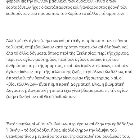
φέρουν εἰς τήν αἰωνίαν βασιλείαν τῶν οὐρανῶν, «ἔνθα ὁ τῶν
ἑορταζόντων ἦχος ὁ ἀκατάπαυστος καί ἡ ἀνέκφραστος ἡδονή τῶν
καθορόντων τοῦ προσώπου τοῦ Κυρίου τό κάλλος τό ἄρρητον».
Ἀλλά μέ τήν ἁγίαν ζωήν των καί μέ τά ἅγια πρόσωπά των οἱ ἅγιοι
τοῦ Θεοῦ, ἐπιβεβαιώνουν κατά τρόπον πειστικόν καί ἀληθινόν καί
ὅλα τά ἄλλα δόγματα, ὅπως: περί τῆς Ἐκκλησίας, περί τῆς χάριτος,
περί τῶν ἁγίων μυστηρίων, περί τῶν ἁγίων ἀρετῶν, περί τοῦ
ἀνθρώπου, περί τῆς ἁμαρτίας, περί τῶν ἱερῶν λειψάνων, περί τῶν
ἁγίων εἰκόνων, περί τῆς μελλούσης ζωῆς, περί ὅλων τῶν ἄλλων, πού
ἀποτελοῦν τήν θεανθρωπίνην οἰκονομίαν τῆς σωτηρίας. Ναί, οἱ
«βίοι τῶν Ἁγίων» εἶναι ἡ ἐμπειρική Δογματική. Εἶναι ἡ βιωματική
Δογματική, Δογματική ἡ ὁποία ἔχει γίνει βίωμα μέσα εἰς τήν ἁγίαν
ζωήν τῶν ἁγίων τοῦ Θεοῦ ἀνθρώπων.
Ἐκτός αὐτῶν, οἱ «Βίοι τῶν Ἁγίων» περιέχουν καί ὅλην τήν ὀρθόδοξον
Ἠθικήν, – τό ὀρθόδοξον ἦθος, εἰς ὁλόκληρον τήν λάμψιν τοῦ
θεανθρωπίνου μεγαλείου του καί τῆς ἀκαταβλήτου δυνάμεώς του.