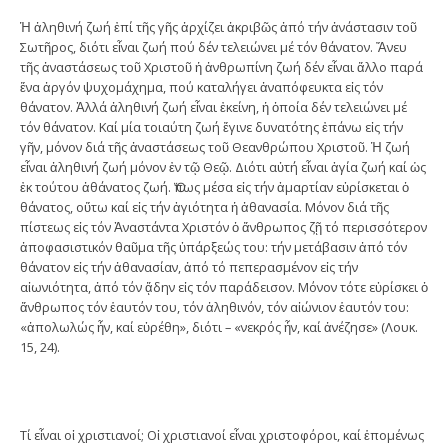
Ἡ ἀληθινή ζωή ἐπί τῆς γῆς ἀρχίζει ἀκριβῶς ἀπό τήν ἀνάστασιν τοῦ
Σωτῆρος, διότι εἶναι ζωή πού δέν τελειώνει μέ τόν θάνατον. Ἄνευ
τῆς ἀναστάσεως τοῦ Χριστοῦ ἡ ἀνθρωπίνη ζωή δέν εἶναι ἄλλο παρά
ἕνα ἀργόν ψυχομάχημα, πού καταλήγει ἀναπόφευκτα εἰς τόν
θάνατον. Ἀλλά ἀληθινή ζωή εἶναι ἐκείνη, ἡ ὁποία δέν τελειώνει μέ
τόν θάνατον. Καί μία τοιαύτη ζωή ἔγινε δυνατότης ἐπάνω εἰς τήν
γῆν, μόνον διά τῆς ἀναστάσεως τοῦ Θεανθρώπου Χριστοῦ. Ἡ ζωή
εἶναι ἀληθινή ζωή μόνον ἐν τῷ Θεῷ. Διότι αὐτή εἶναι ἁγία ζωή καί ὡς
ἐκ τούτου ἀθάνατος ζωή. Ὅπως μέσα εἰς τήν ἁμαρτίαν εὑρίσκεται ὁ
θάνατος, οὕτω καί εἰς τήν ἁγιότητα ἡ ἀθανασία. Μόνον διά τῆς
πίστεως εἰς τόν Ἀναστάντα Χριστόν ὁ ἄνθρωπος ζῇ τό περισσότερον
ἀποφασιστικόν θαῦμα τῆς ὑπάρξεώς του: τήν μετάβασιν ἀπό τόν
θάνατον εἰς τήν ἀθανασίαν, ἀπό τό πεπερασμένον εἰς τήν
αἰωνιότητα, ἀπό τόν ᾅδην εἰς τόν παράδεισον. Μόνον τότε εὑρίσκει ὁ
ἄνθρωπος τόν ἑαυτόν του, τόν ἀληθινόν, τόν αἰώνιον ἑαυτόν του:
«ἀπολωλώς ἦν, καί εὑρέθη», διότι – «νεκρός ἦν, καί ἀνέζησε» (Λουκ.
15, 24).
Τί εἶναι οἱ χριστιανοί; Οἱ χριστιανοί εἶναι χριστοφόροι, καί ἑπομένως