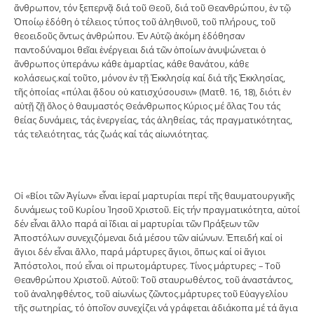
ἄνθρωπον, τόν ξεπερνᾷ διά τοῦ Θεοῦ, διά τοῦ Θεανθρώπου, ἐν τῷ
Ὁποίῳ ἐδόθη ὁ τέλειος τύπος τοῦ ἀληθινοῦ, τοῦ πλήρους, τοῦ
θεοειδοῦς ὄντως ἀνθρώπου. Ἐν Αὐτῷ ἀκόμη ἐδόθησαν
παντοδύναμοι θεῖαι ἐνέργειαι διά τῶν ὁποίων ἀνυψώνεται ὁ
ἄνθρωπος ὑπεράνω κάθε ἁμαρτίας, κάθε θανάτου, κάθε
κολάσεως.καί τοῦτο, μόνον ἐν τῇ Ἐκκλησίᾳ καί διά τῆς Ἐκκλησίας,
τῆς ὁποίας «πύλαι ᾅδου οὐ κατισχύσουσιν» (Ματθ. 16, 18), διότι ἐν
αὐτῇ ζῇ ὅλος ὁ θαυμαστός Θεάνθρωπος Κύριος μέ ὅλας Του τάς
θείας δυνάμεις, τάς ἐνεργείας, τάς ἀληθείας, τάς πραγματικότητας,
τάς τελειότητας, τάς ζωάς καί τάς αἰωνιότητας.
Οἱ «Βίοι τῶν Ἁγίων» εἶναι ἱεραί μαρτυρίαι περί τῆς θαυματουργικῆς
δυνάμεως τοῦ Κυρίου Ἰησοῦ Χριστοῦ. Εἰς τήν πραγματικότητα, αὐτοί
δέν εἶναι ἄλλο παρά αἱ ἴδιαι αἱ μαρτυρίαι τῶν Πράξεων τῶν
Ἀποστόλων συνεχιζόμεναι διά μέσου τῶν αἰώνων. Ἐπειδή καί οἱ
ἅγιοι δέν εἶναι ἄλλο, παρά μάρτυρες ἅγιοι, ὅπως καί οἱ ἅγιοι
Ἀπόστολοι, πού εἶναι οἱ πρωτομάρτυρες. Τίνος μάρτυρες; – Τοῦ
Θεανθρώπου Χριστοῦ. Αὐτοῦ: Τοῦ σταυρωθέντος, τοῦ ἀναστάντος,
τοῦ ἀναληφθέντος, τοῦ αἰωνίως ζῶντος.μάρτυρες τοῦ Εὐαγγελίου
τῆς σωτηρίας, τό ὁποῖον συνεχίζει νά γράφεται ἀδιάκοπα μέ τά ἅγια