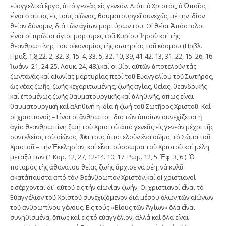
εὐαγγελικά ἔργα, ἀπό γενεᾶς εἰς γενεάν. Διότι ὁ Χριστός, ὁ Ὁποῖος
εἶναι ὁ αὐτός εἰς τούς αἰῶνας, θαυματουργεῖ συνεχῶς μέ τήν ἰδίαν
θείαν δύναμιν, διά τῶν ἁγίων μαρτύρων του. Οἱ θεῖοι Ἀπόστολοι
εἶναι οἱ πρῶτοι ἅγιοι μάρτυρες τοῦ Κυρίου Ἰησοῦ καί τῆς
θεανθρωπίνης Του οἰκονομίας τῆς σωτηρίας τοῦ κόσμου (Πρβλ.
Πράξ. 1,8,22. 2, 32. 3, 15. 4, 33. 5, 32. 10, 39, 41-42. 13, 31. 22, 15. 26, 16.
Ἰωάνν. 21, 24-25. Λουκ. 24, 48.).καί οἱ βίοι αὐτῶν ἀποτελοῦν τάς
ζωντανάς καί αἰωνίας μαρτυρίας περί τοῦ Εὐαγγελίου τοῦ Σωτῆρος,
ὡς νέας ζωῆς, ζωῆς κεχαριτωμένης, ζωῆς ἁγίας, θείας, θεανδρικῆς
καί ἑπομένως ζωῆς θαυματουργικῆς καί ἀληθινῆς, ὅπως εἶναι
θαυματουργική καί ἀληθινή ἡ ἰδία ἡ ζωή τοῦ Σωτῆρος Χριστοῦ. Καί
οἱ χριστιανοί; – Εἶναι οἱ ἄνθρωποι, διά τῶν ὁποίων συνεχίζεται ἡ
ἁγία θεανθρωπίνη ζωή τοῦ Χριστοῦ ἀπό γενεᾶς εἰς γενεάν μέχρι τῆς
συντελείας τοῦ αἰῶνος. Ὅλοι τους ἀποτελοῦν ἕνα σῶμα, τό Σῶμα τοῦ
Χριστοῦ = τήν Ἐκκλησίαν, καί εἶναι σύσσωμοι τοῦ Χριστοῦ καί μέλη
μεταξύ των (1 Κορ. 12, 27, 12-14. 10, 17. Ρωμ. 12, 5. Ἐφ. 3, 6.). Ὁ
ποταμός τῆς ἀθανάτου θείας ζωῆς ἄρχισε νά ρέη, νά κυλᾶ
ἀκατάπαυστα ἀπό τόν Θεάνθρωπον Χριστόν.καί οἱ χριστιανοί
εἰσέρχονται δι᾽ αὐτοῦ εἰς τήν αἰωνίαν ζωήν. Οἱ χριστιανοί εἶναι τό
Εὐαγγέλιον τοῦ Χριστοῦ συνεχιζόμενον διά μέσου ὅλων τῶν αἰώνων
τοῦ ἀνθρωπίνου γένους. Εἰς τούς «Βίους τῶν Ἁγίων» ὅλα εἶναι
συνηθισμένα, ὅπως καί εἰς τό εὐαγγέλιον, ἀλλά καί ὅλα εἶναι