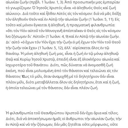
αἰωνίαν ζωήν (πρβλ. 1 Ἰωάνν. 1, 3). Ἀπό προσωπικήν μας ἐμπειρίαν
τό γνωρίζομεν: Ὁ Ἰησοῦς Χριστός εἶναι «ὁ ἀληθινός Θεός καί ζωή
αἰώνιος». Διά τοῦτο καί ἦλθεν Αὐτός εἰς τόν κόσμον: διά νά μᾶς δείξῃ
τόν ἀληθινόν Θεόν καί ἐν Αὐτῷ τήν αἰωνίαν ζωήν (1 Ἰωάνν. 5, 11). Εἰς
τοῦτο καί μόνον ἔγκειται ἡ ἀληθινή, ἡ πραγματική φιλανθρωπία:
«ὅτι τόν Υἱόν αὐτοῦ τόν Μονογενῆ ἀπέσταλκεν ὁ Θεός εἰς τόν κόσμον
ἵνα ζήσωμεν δι᾽ Αὐτοῦ» (1 Ἰωάνν. 4, 9) καί ἐν Αὐτῷ τήν αἰωνίαν ζωήν.
Δι᾽ αὐτό «ὁ ἔχων τόν Υἱόν ἔχει τήν ζωήν.ὁ μή ἔχων τόν Υἱόν τοῦ Θεοῦ
τήν ζωήν οὐκ ἔχει» (1 Ἰωάνν. 5, 12), ἀλλ᾽ εὑρίσκεται ὅλος ἐν τῷ
θανάτῳ. Ἡ μόνη ἀληθινή ζωή μας, εἶναι ἡ ζωή ἐν τῷ μόνῳ ἀληθινῷ
Θεῷ καί Κυρίῳ Ἰησοῦ Χριστῷ, ἐπειδή εἶναι ἐξ ὁλοκλήρου αἰωνία καί
ἰσχυροτέρα τοῦ θανάτου. Διότι, πῶς δύναται νά ὀνομασθῆ ζωή
ἐκείνη, πού εἶναι μολυσμένη ἀπό τόν θάνατον καί τελειώνει εἰς τόν
θάνατον; Ὅπως τό μέλι, ὅταν ἀναμιχθῆ μέ τό δηλητήριον δέν εἶναι
πλέον μέλι, διότι μεταβάλλεται ὅλον εἰς δηλητήριον, ἔτσι καί ἡ ζωή,
ἡ ὁποία τελειώνει μέ τόν θάνατον, δέν εἶναι πλέον ζωή.
Ἡ φιλανθρωπία τοῦ Θεανθρώπου Χριστοῦ δέν ἔχει ὅρια καί τέλος.
Διότι, διά νά ἀποκτήσωμεν ἡμεῖς οἱ ἄνθρωποι τήν αἰωνίαν ζωήν, τήν
ἐν Αὐτῷ καί νά τήν ζήσωμεν, δέν μᾶς ζητεῖται οὔτε μόρφωσις, οὔτε