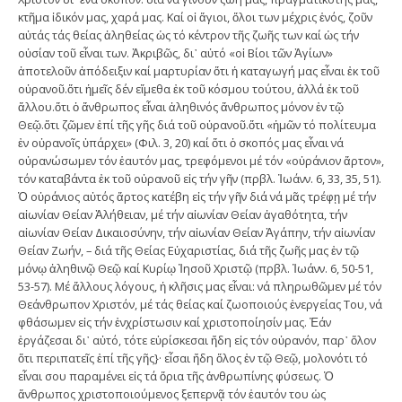
κτῆμα ἰδικόν μας, χαρά μας. Καί οἱ ἅγιοι, ὅλοι των μέχρις ἑνός, ζοῦν
αὐτάς τάς θείας ἀληθείας ὡς τό κέντρον τῆς ζωῆς των καί ὡς τήν
οὐσίαν τοῦ εἶναι των. Ἀκριβῶς, δι᾽ αὐτό «οἱ Βίοι τῶν Ἁγίων»
ἀποτελοῦν ἀπόδειξιν καί μαρτυρίαν ὅτι ἡ καταγωγή μας εἶναι ἐκ τοῦ
οὐρανοῦ.ὅτι ἡμεῖς δέν εἴμεθα ἐκ τοῦ κόσμου τούτου, ἀλλά ἐκ τοῦ
ἄλλου.ὅτι ὁ ἄνθρωπος εἶναι ἀληθινός ἄνθρωπος μόνον ἐν τῷ
Θεῷ.ὅτι ζῶμεν ἐπί τῆς γῆς διά τοῦ οὐρανοῦ.ὅτι «ἡμῶν τό πολίτευμα
ἐν οὐρανοῖς ὑπάρχει» (Φιλ. 3, 20) καί ὅτι ὁ σκοπός μας εἶναι νά
οὐρανώσωμεν τόν ἑαυτόν μας, τρεφόμενοι μέ τόν «οὐράνιον ἄρτον»,
τόν καταβάντα ἐκ τοῦ οὐρανοῦ εἰς τήν γῆν (πρβλ. Ἰωάνν. 6, 33, 35, 51).
Ὁ οὐράνιος αὐτός ἄρτος κατέβη εἰς τήν γῆν διά νά μᾶς τρέφῃ μέ τήν
αἰωνίαν Θείαν Ἀλήθειαν, μέ τήν αἰωνίαν Θείαν ἀγαθότητα, τήν
αἰωνίαν Θείαν Δικαιοσύνην, τήν αἰωνίαν Θείαν Ἀγάπην, τήν αἰωνίαν
Θείαν Ζωήν, – διά τῆς Θείας Εὐχαριστίας, διά τῆς ζωῆς μας ἐν τῷ
μόνῳ ἀληθινῷ Θεῷ καί Κυρίῳ Ἰησοῦ Χριστῷ (πρβλ. Ἰωάνν. 6, 50-51,
53-57). Μέ ἄλλους λόγους, ἡ κλῆσις μας εἶναι: νά πληρωθῶμεν μέ τόν
Θεάνθρωπον Χριστόν, μέ τάς θείας καί ζωοποιούς ἐνεργείας Του, νά
φθάσωμεν εἰς τήν ἐνχρίστωσιν καί χριστοποίησίν μας. Ἐάν
ἐργάζεσαι δι᾽ αὐτό, τότε εὑρίσκεσαι ἤδη εἰς τόν οὐρανόν, παρ᾽ ὅλον
ὅτι περιπατεῖς ἐπί τῆς γῆς}· εἶσαι ἤδη ὅλος ἐν τῷ Θεῷ, μολονότι τό
εἶναι σου παραμένει εἰς τά ὅρια τῆς ἀνθρωπίνης φύσεως. Ὁ
ἄνθρωπος χριστοποιούμενος ξεπερνᾷ τόν ἑαυτόν του ὡς