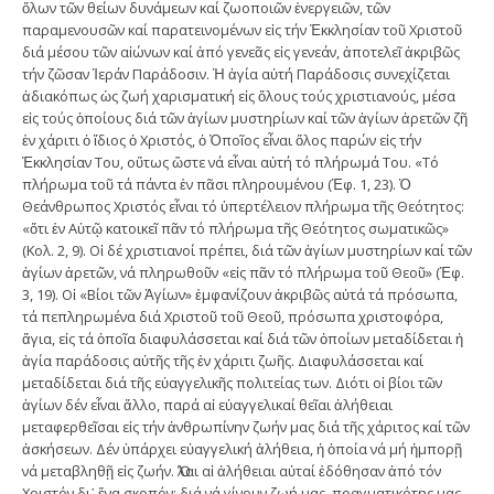
ὅλων τῶν θείων δυνάμεων καί ζωοποιῶν ἐνεργειῶν, τῶν
παραμενουσῶν καί παρατεινομένων εἰς τήν Ἐκκλησίαν τοῦ Χριστοῦ
διά μέσου τῶν αἰώνων καί ἀπό γενεᾶς εἰς γενεάν, ἀποτελεῖ ἀκριβῶς
τήν ζῶσαν Ἱεράν Παράδοσιν. Ἡ ἁγία αὐτή Παράδοσις συνεχίζεται
ἀδιακόπως ὡς ζωή χαρισματική εἰς ὅλους τούς χριστιανούς, μέσα
εἰς τούς ὁποίους διά τῶν ἁγίων μυστηρίων καί τῶν ἁγίων ἀρετῶν ζῆ
ἐν χάριτι ὁ ἴδιος ὁ Χριστός, ὁ Ὁποῖος εἶναι ὅλος παρών εἰς τήν
Ἐκκλησίαν Του, οὕτως ὥστε νά εἶναι αὐτή τό πλήρωμά Του. «Τό
πλήρωμα τοῦ τά πάντα ἐν πᾶσι πληρουμένου (Ἐφ. 1, 23). Ὁ
Θεάνθρωπος Χριστός εἶναι τό ὑπερτέλειον πλήρωμα τῆς Θεότητος:
«ὅτι ἐν Αὐτῷ κατοικεῖ πᾶν τό πλήρωμα τῆς Θεότητος σωματικῶς»
(Κολ. 2, 9). Οἱ δέ χριστιανοί πρέπει, διά τῶν ἁγίων μυστηρίων καί τῶν
ἁγίων ἀρετῶν, νά πληρωθοῦν «εἰς πᾶν τό πλήρωμα τοῦ Θεοῦ» (Ἐφ.
3, 19). Οἱ «Βίοι τῶν Ἁγίων» ἐμφανίζουν ἀκριβῶς αὐτά τά πρόσωπα,
τά πεπληρωμένα διά Χριστοῦ τοῦ Θεοῦ, πρόσωπα χριστοφόρα,
ἅγια, εἰς τά ὁποῖα διαφυλάσσεται καί διά τῶν ὁποίων μεταδίδεται ἡ
ἁγία παράδοσις αὐτῆς τῆς ἐν χάριτι ζωῆς. Διαφυλάσσεται καί
μεταδίδεται διά τῆς εὐαγγελικῆς πολιτείας των. Διότι οἱ βίοι τῶν
ἁγίων δέν εἶναι ἄλλο, παρά αἱ εὐαγγελικαί θεῖαι ἀλήθειαι
μεταφερθεῖσαι εἰς τήν ἀνθρωπίνην ζωήν μας διά τῆς χάριτος καί τῶν
ἀσκήσεων. Δέν ὑπάρχει εὐαγγελική ἀλήθεια, ἡ ὁποία νά μή ἠμπορῇ
νά μεταβληθῇ εἰς ζωήν. Ὅλαι αἱ ἀλήθειαι αὐταί ἐδόθησαν ἀπό τόν
Χριστόν δι᾽ ἕνα σκοπόν: διά νά γίνουν ζωή μας, πραγματικότης μας,