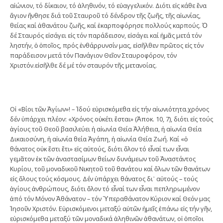
αἰώνιον, τό δίκαιον, τό ἀληθινόν, τό εὐαγγελικόν. Διότι εἰς κάθε ἕνα
ἅγιον ἤνθησε διά τοῦ Σταυροῦ τό δένδρον τῆς ζωῆς, τῆς αἰωνίας,
θείας καί ἀθανάτου ζωῆς, καί ἐκαρποφόρησε πολλούς καρπούς. Ὁ
δέ Σταυρός εἰσάγει εἰς τόν παράδεισον, εἰσάγει καί ἡμᾶς μετά τόν
ληστήν, ὁ ὁποῖος, πρός ἐνθάρρυνσίν μας, εἰσῆλθεν πρῶτος εἰς τόν
παράδεισον μετά τόν Πανάγιον Θεῖον Σταυροφόρον, τόν
Χριστόν.εἰσῆλθε δέ μέ τόν σταυρόν τῆς μετανοίας.
Οἱ «Βίοι τῶν Ἁγίων»! – Ἰδού εὑρισκόμεθα εἰς τήν αἰωνιότητα.χρόνος
δέν ὑπάρχει πλέον: «Χρόνος οὐκέτι ἔσται» (Ἀποκ. 10, 7), διότι εἰς τούς
ἁγίους τοῦ Θεοῦ βασιλεύει ἡ αἰωνία Θεία Ἀλήθεια, ἡ αἰωνία Θεία
Δικαιοσύνη, ἡ αἰωνία θεία Ἀγάπη, ἡ αἰωνία Θεία Ζωή. Καί «ὁ
θάνατος οὐκ ἔστι ἔτι» εἰς αὐτούς, διότι ὅλον τό εἶναί των εἶναι
γεμᾶτον ἐκ τῶν ἀναστασίμων θείων δυνάμεων τοῦ Ἀναστάντος
Κυρίου, τοῦ μοναδικοῦ Νικητοῦ τοῦ θανάτου καί ὅλων τῶν θανάτων
εἰς ὅλους τούς κόσμους. Δέν ὑπάρχει θάνατος δι᾽ αὐτούς – τούς
ἁγίους ἀνθρώπους, διότι ὅλον τό εἶναί των εἶναι πεπληρωμένον
ἀπό τόν Μόνον Ἀθάνατον – τόν Ὑπεραθάνατον Κύριον καί Θεόν μας
Ἰησοῦν Χριστόν. Εὑρισκόμενοι μεταξύ αὐτῶν ἡμεῖς ἐπάνω εἰς τήν γῆν,
εὑρισκόμεθα μεταξύ τῶν μοναδικά ἀληθινῶν ἀθανάτων, οἱ ὁποῖοι