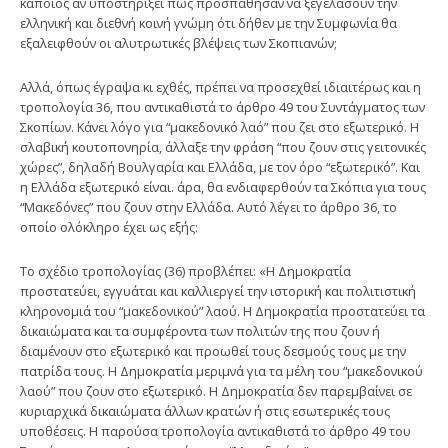
κάποιος αν υποστηρίξει πως προσπάθησαν να ξεγελάσουν την
ελληνική και διεθνή κοινή γνώμη ότι δήθεν με την Συμφωνία θα
εξαλειφθούν οι αλυτρωτικές βλέψεις των Σκοπιανών;
Αλλά, όπως έγραψα κι εχθές, πρέπει να προσεχθεί ιδιαιτέρως και η
τροπολογία 36, που αντικαθιστά το άρθρο 49 του Συντάγματος των
Σκοπίων. Κάνει λόγο για “μακεδονικό λαό” που ζει στο εξωτερικό. Η
σλαβική κουτοπονηρία, άλλαξε την φράση “που ζουν στις γειτονικές
χώρες”, δηλαδή Βουλγαρία και Ελλάδα, με τον όρο “εξωτερικό”. Και
η Ελλάδα εξωτερικό είναι. άρα, θα ενδιαφερθούν τα Σκόπια για τους
“Μακεδόνες” που ζουν στην Ελλάδα. Αυτό λέγει το άρθρο 36, το
οποίο ολόκληρο έχει ως εξής:
Το σχέδιο τροπολογίας (36) προβλέπει: «Η Δημοκρατία
προστατεύει, εγγυάται και καλλιεργεί την ιστορική και πολιτιστική
κληρονομιά του “μακεδονικού” λαού. Η Δημοκρατία προστατεύει τα
δικαιώματα και τα συμφέροντα των πολιτών της που ζουν ή
διαμένουν στο εξωτερικό και προωθεί τους δεσμούς τους με την
πατρίδα τους. Η Δημοκρατία μεριμνά για τα μέλη του “μακεδονικού
λαού” που ζουν στο εξωτερικό. Η Δημοκρατία δεν παρεμβαίνει σε
κυριαρχικά δικαιώματα άλλων κρατών ή στις εσωτερικές τους
υποθέσεις. Η παρούσα τροπολογία αντικαθιστά το άρθρο 49 του