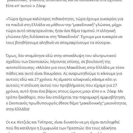
Είπε επ’ αυτού ο Ζάεφ:
«Τώρα έχουμε καλύτερες πιθανότητες, τώρα έχουμε ευκαιρίες για
τα παιδιά στη Ελλάδα να μάθουν την “μακεδονική” γλώσσα, μέχρι
τώρα αυτό απαγορευόταν, ήταν ένα θέμα ταμπού. Η ελληνική
γλώσσα ήδη διδάσκεται στη “Μακεδονία”. Έχουμε μια ευκαιρία να
τους βοηθήσουμε αληθινά να απομακρύνουμε τα σύνορα».
Όμως, δεν σταμάτησε εδώ στην αποκάλυψη του αλυτρωτικού
σχεδίου των Σκοπιανών, λέγοντας επίσης, σε βουλευτή της
αντιπολίτευσης: «Μιλάτε για τους Μακεδόνες στην Ελλάδα με τόσο
πάθος και αυτό είναι θαυμάσιο. Ας αναρωτηθούμε τι κάνουμε για
αυτούς εδώ και 27 χρόνια. Ας είμαστε ειλικρινείς κάναμε κάτι γι
αυτούς; Η επίλυση αυτού του προβλήματος που είχαμε για 27
χρόνια, αυτό ήταν ένα βάρος στους ώμους μας» είπε ο κ. Ζάεφ. Με
τρόπο ξεκάθαρο, που δεν επιδέχεται την παραμικρή αμφισβήτηση,
ο Σκοπιανός πρωθυπουργός έθεσε θέμα “μακεδονικής” μειονότητας
στην Ελλάδα!
Οι κ.κ. Κοτζιάς και Τσίπρας, είναι δυνατόν να μη είχαν αντιληφθεί
πού θα κατέληγε η Συμφωνία των Πρεσπών; Θα τους αδικήσει