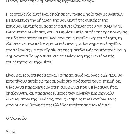
Συντάγματος της Δημοκρατίας της “Μακεδονίας”».
Η τροπολογία αυτή ικανοποίησε την πλειοψηφία των βουλευτών,
με ενδεικτική την δήλωση της βουλευτή της ανεξάρτητης
κοινοβουλευτικής ομάδας της αντιπολίτευσης του VMRO-DPMNE,
Ελιζαμπέτα Μιλέφσκα, ότι θα ψηφίσει υπέρ αυτής της τροπολογίας,
επειδή προστατεύει και εγγυάται την “μακεδονική” ταυτότητα, τη
γλώσσα και τον πολιτισμό. «Πρόκειται για ένα σημαντικό σχέδιο
τροπολογίας για την εδραίωση της “μακεδονικής ταυτότητας” και η
Δημοκρατία θα φροντίσει για την ενίσχυση της “μακεδονικής
ταυτότητας” αυτής», είπε.
Είναι φανερό, ότι Κοτζιάς και Τσίπρας, αλλά και όλος ο ΣΥΡΙΖΑ, θα
καταπίνουν αυτές τις προσβολές στο πρόσωπό τους, επειδή δεν
θέλουν να παραδεχθούν ότι η συμφωνία που υπέγραψαν ήταν
επαίσχυντη, και παραχωρεί μέρος των εθνικών κυριαρχικών
δικαιωμάτων της Ελλάδας, στους Σλάβους των Σκοπίων, τους
οποίους η κυβέρνηση της Ελλάδας κατέστησε “Μακεδόνες”.
Ο Μακεδών
Voria