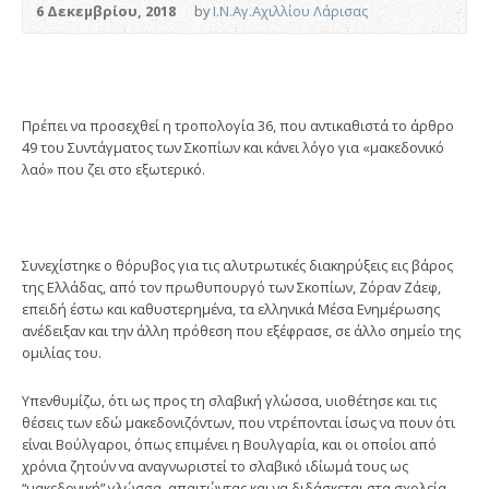
6 Δεκεμβρίου, 2018
by
Ι.Ν.Αγ.Αχιλλίου Λάρισας
Πρέπει να προσεχθεί η τροπολογία 36, που αντικαθιστά το άρθρο
49 του Συντάγματος των Σκοπίων και κάνει λόγο για «μακεδονικό
λαό» που ζει στο εξωτερικό.
Συνεχίστηκε ο θόρυβος για τις αλυτρωτικές διακηρύξεις εις βάρος
της Ελλάδας, από τον πρωθυπουργό των Σκοπίων, Ζόραν Ζάεφ,
επειδή έστω και καθυστερημένα, τα ελληνικά Μέσα Ενημέρωσης
ανέδειξαν και την άλλη πρόθεση που εξέφρασε, σε άλλο σημείο της
ομιλίας του.
Υπενθυμίζω, ότι ως προς τη σλαβική γλώσσα, υιοθέτησε και τις
θέσεις των εδώ μακεδονιζόντων, που ντρέπονται ίσως να πουν ότι
είναι Βούλγαροι, όπως επιμένει η Βουλγαρία, και οι οποίοι από
χρόνια ζητούν να αναγνωριστεί το σλαβικό ιδίωμά τους ως
“μακεδονική” γλώσσα, απαιτώντας και να διδάσκεται στα σχολεία.