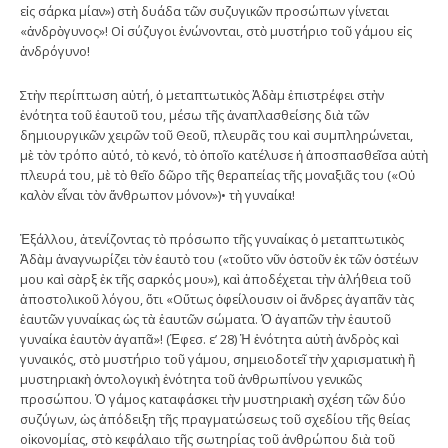
εἰς σάρκα μίαν») στὴ δυάδα τῶν συζυγικῶν προσώπων γίνεται
«ἀνδρὸγυνος»! Οἱ σύζυγοι ἑνώνονται, στὸ μυστήριο τοῦ γάμου εἰς
ἀνδρόγυνο!
Στὴν περίπτωση αὐτή, ὁ μεταπτωτικὸς Ἀδὰμ ἐπιστρέφει στὴν
ἑνότητα τοῦ ἑαυτοῦ του, μέσω τῆς ἀναπλασθείσης διὰ τῶν
δημιουργικῶν χειρῶν τοῦ Θεοῦ, πλευρᾶς του καὶ συμπληρώνεται,
μὲ τὸν τρόπο αὐτό, τὸ κενό, τὸ ὁποῖο κατέλυσε ἡ ἀποσπασθεῖσα αὐτὴ
πλευρά του, μὲ τὸ θεῖο δῶρο τῆς θεραπείας τῆς μοναξιᾶς του («Οὐ
καλὸν εἶναι τὸν ἄνθρωπον μόνον»)• τὴ γυναίκα!
Ἐξάλλου, ἀτενίζοντας τὸ πρόσωπο τῆς γυναίκας ὁ μεταπτωτικὸς
Ἀδὰμ ἀναγνωρίζει τὸν ἑαυτὸ του («τοῦτο νῦν ὀστοῦν ἐκ τῶν ὀστέων
μου καὶ σὰρξ ἐκ τῆς σαρκός μου»), καὶ ἀποδέχεται τὴν ἀλήθεια τοῦ
ἀποστολικοῦ λόγου, ὅτι «Οὕτως ὀφείλουσιν οἱ ἄνδρες ἀγαπᾶν τὰς
ἑαυτῶν γυναίκας ὡς τὰ ἑαυτῶν σώματα. Ὁ ἀγαπῶν τὴν ἑαυτοῦ
γυναίκα ἑαυτὸν ἀγαπᾶ»! (Ἐφεσ. ε’ 28) Ἡ ἑνότητα αὐτὴ ἀνδρὸς καὶ
γυναικός, στὸ μυστήριο τοῦ γάμου, σημειοδοτεῖ τὴν χαρισματικὴ ἢ
μυστηριακὴ ὀντολογικὴ ἑνότητα τοῦ ἀνθρωπίνου γενικῶς
προσώπου. Ὁ γάμος καταφάσκει τὴν μυστηριακὴ σχέση τῶν δύο
συζύγων, ὡς ἀπόδειξη τῆς πραγματώσεως τοῦ σχεδίου τῆς θείας
οἰκονομίας, στὸ κεφάλαιο τῆς σωτηρίας τοῦ ἀνθρώπου διὰ τοῦ