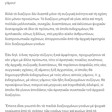
γάμου!
Ἀλλὰ τὸ διαζύγιο δὲν διασπᾶ μόνο τὴ συζυγικὴ ἑνότητα καὶ τὴ σχέση
δύο μόνον προσώπων. Τὸ διαζύγιο μπορεῖ νὰ γίνει αἰτία καὶ πηγὴ
πολλῶν μελλοντικῶν, συνεχῶν, διασπάσεων, καὶ ἐκλύσεων ψυχικῶν
διαταραχῶν σὲ ὅλα τὰ πρόσωπα, τὰ ὁποῖα ἐνδεχομένως θὰ
ἐμπλακοῦν, οὕτως ἢ ἄλλως, στὸ μεγάλο κύκλο ἀνθρωπίνων,
διαπροσωπικῶν σχέσεων, ἀπορρεουσῶν ἀπὸ τὴν ἀρχικὴ ἀφετηρία
δύο διαζευγμένων γονέων.
Ἐὰν δηλ. ὁ ἕνας πρώην σύζυγος ἢ καὶ ἀμφότεροι, προχωρήσουν σὲ
νέο γάμο μὲ ἄλλα πρόσωπα, τότε οἱ ἀρνητικὲς ποικίλες συνέπειες
τῆς ἀρχικῆς συζυγικῆς διαστάσεως, θὰ περάσουν ἀσφαλῶς στὶς νέες
συγγενικὲς σχέσεις, ἐξ αἵματος ἢ ἐξ ἀγχιστείας, οἱ ὁποῖες θὰ
δημιουργηθοῦν ἐνδεχομένως μὲ τοὺς νέους αὐτοὺς γάμους. Λ. χ.
ἐνδεχομένως, μὲ νέους γάμους τῶν ἤδη διαζευγμένων συζύγων, θὰ
προκύψουν ἴσως πατριοὶ καὶ μητρυιὲς καὶ ἑτεροθαλεῖς ἀδελφοί, οἱ
ὁποῖοι θὰ γίνουν ἀποδέκτες τῶν ἀρνητικῶν συνεπειῶν τοῦ ἀρχικοῦ
διαζυγίου.
Ἔπειτα εἶναι γνωστὸ ὅτι τὰ παιδιὰ διαζευγμένων γονέων μὲ ψυχικὰ
τραύματα ἀπὸ τὶς σχέσεις τῶν γονέων τους καὶ κυρίως ἀπὸ τὸ