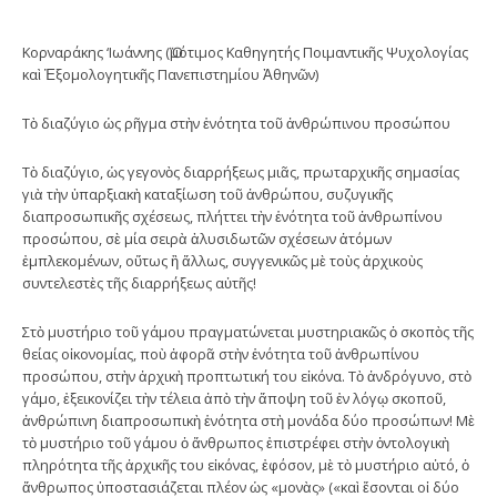
Κορναράκης ‘Ιωάννης (Ὅμότιμος Καθηγητής Ποιμαντικῆς Ψυχολογίας
καὶ Ἐξομολογητικῆς Πανεπιστημίου Ἀθηνῶν)
Τὸ διαζύγιο ὡς ρῆγμα στὴν ἑνότητα τοῦ ἀνθρώπινου προσώπου
Τὸ διαζύγιο, ὡς γεγονὸς διαρρήξεως μιᾶς, πρωταρχικῆς σημασίας
γιὰ τὴν ὑπαρξιακὴ καταξίωση τοῦ ἀνθρώπου, συζυγικῆς
διαπροσωπικῆς σχέσεως, πλήττει τὴν ἑνότητα τοῦ ἀνθρωπίνου
προσώπου, σὲ μία σειρὰ ἁλυσιδωτῶν σχέσεων ἀτόμων
ἐμπλεκομένων, οὕτως ἢ ἄλλως, συγγενικῶς μὲ τοὺς ἀρχικοὺς
συντελεστὲς τῆς διαρρήξεως αὐτῆς!
Στὸ μυστήριο τοῦ γάμου πραγματώνεται μυστηριακῶς ὁ σκοπὸς τῆς
θείας οἰκονομίας, ποὺ ἀφορᾶ στὴν ἑνότητα τοῦ ἀνθρωπίνου
προσώπου, στὴν ἀρχικὴ προπτωτική του εἰκόνα. Τὸ ἀνδρόγυνο, στὸ
γάμο, ἐξεικονίζει τὴν τέλεια ἀπὸ τὴν ἄποψη τοῦ ἐν λόγῳ σκοποῦ,
ἀνθρώπινη διαπροσωπικὴ ἑνότητα στὴ μονάδα δύο προσώπων! Μὲ
τὸ μυστήριο τοῦ γάμου ὁ ἄνθρωπος ἐπιστρέφει στὴν ὀντολογικὴ
πληρότητα τῆς ἀρχικῆς του εἰκόνας, ἐφόσον, μὲ τὸ μυστήριο αὐτό, ὁ
ἄνθρωπος ὑποστασιάζεται πλέον ὡς «μονὰς» («καὶ ἔσονται οἱ δύο