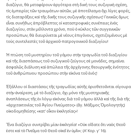
διαζύγιο, θὰ μεταφέρουν ἀργότερα στὴ δική τους συζυγικὴ σχέση,
τὶς ἐμπειρίες τῶν τραυμάτων αὐτῶν, μὲ ἀποτέλεσμα ὄχι λίγες φορές,
τὶς διαταράξεις καὶ τῆς δικῆς τους συζυγικῆς σχέσεως! Γενικῶς ὅμως
εἶναι συνήθως ἀπρόβλεπτες οἱ καταστροφικὲς συνέπειες ἑνὸς
διαζυγίου, στὸν μέλλοντα χρόνο, ποὺ ὁ κύκλος τῶν συγγενικῶν
προσώπων, θὰ διευρύνεται μὲ νέους ἐπιγόνους, σχετιζομένους μὲ
τοὺς συντελεστὲς τοῦ ἀρχικοῦ-πατρογονικοῦ διαζυγίου!
Ἡ πτώση τοῦ μυστηρίου τοῦ γάμου στὴν τραγωδία τοῦ διαζυγίου
καὶ τῆς διασπάσεως τοῦ συζυγικοῦ ζεύγους σὲ μονάδες, σημαίνει
ἀσφαλῶς διάλυση καὶ ἀπώλεια τῆς ἀρχέγονης θεουργικῆς ἑνότητος
τοῦ ἀνθρώπινου προσώπου στὴν εἰκόνα τοῦ ἑνός!
Ἐξάλλου οἱ διαστάσεις τῆς τραγωδίας αὐτῆς ὁριοθετοῦνται σίγουρα
στὴν ἀναίρεση, μὲ τὸ διαζύγιο, ὄχι μόνο τῆς μυστηριακῆς
ἀναπλάσεως τῆς ἐν λόγῳ εἰκόνας διὰ τοῦ γάμου ἀλλὰ καὶ τῆς διὰ τῆς
«ἀρχιτεκτονίας τοῦ Ἁγίου Πνεύματος» (ἅγ. Μάξιμος Ὁμολογητὴς)
οἰκοδομηθείσης «κατ’ οἶκον ἐκκλησίας»!
Ἕνα διαζύγιο συντρίβει μίαν ἐκκλησία! «Οὐκ οἴδατε ὅτι ναὸς Θεοῦ
ἐστε καὶ τὸ Πνεῦμα τοῦ Θεοῦ οἰκεῖ ἐν ὑμῖν»; (Α’ Κορ. γ’ 16).