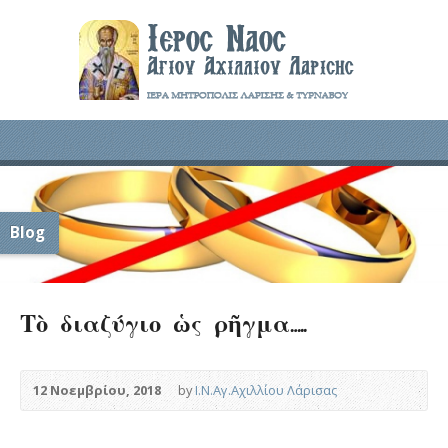
Blog
Τὸ διαζύγιο ὡς ρῆγμα…..
12 Νοεμβρίου, 2018
by
Ι.Ν.Αγ.Αχιλλίου Λάρισας