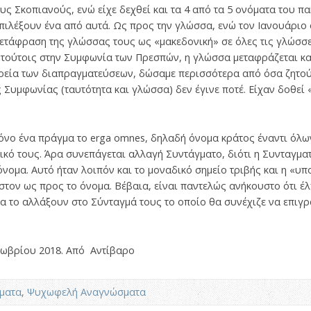
ς Σκοπιανούς, ενώ είχε δεχθεί και τα 4 από τα 5 ονόματα του πα
πιλέξουν ένα από αυτά. Ως προς την γλώσσα, ενώ τον Ιανουάριο 
ετάφραση της γλώσσας τους ως «μακεδονική» σε όλες τις γλώσσε
 τούτοις στην Συμφωνία των Πρεσπών, η γλώσσα μεταφράζεται κα
ορεία των διαπραγματεύσεων, δώσαμε περισσότερα από όσα ζητού
 Συμφωνίας (ταυτότητα και γλώσσα) δεν έγινε ποτέ. Είχαν δοθεί 
όνο ένα πράγμα το erga omnes, δηλαδή όνομα κράτος έναντι όλων
ικό τους. Άρα συνεπάγεται αλλαγή Συντάγματο, διότι η Συνταγμα
όνομα. Αυτό ήταν λοιπόν και το μοναδικό σημείο τριβής και η «υ
στον ως προς το όνομα. Βέβαια, είναι παντελώς ανήκουστο ότι έ
α το αλλάξουν στο Σύνταγμά τους το οποίο θα συνέχιζε να επιγ
κτωβρίου 2018. Από Αντίβαρο
ματα
,
Ψυχωφελή Αναγνώσματα