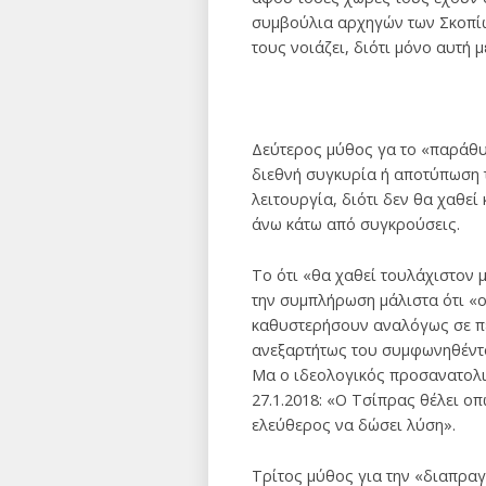
συμβούλια αρχηγών των Σκοπίω
τους νοιάζει, διότι μόνο αυτή μ
Δεύτερος μύθος γα το «παράθυ
διεθνή συγκυρία ή αποτύπωση 
λειτουργία, διότι δεν θα χαθε
άνω κάτω από συγκρούσεις.
Το ότι «θα χαθεί τουλάχιστον
την συμπλήρωση μάλιστα ότι «ο
καθυστερήσουν αναλόγως σε πε
ανεξαρτήτως του συμφωνηθέντο
Μα ο ιδεολογικός προσανατολι
27.1.2018: «Ο Τσίπρας θέλει ο
ελεύθερος να δώσει λύση».
Τρίτος μύθος για την «διαπραγ