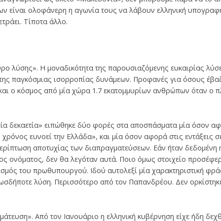
ν είναι ολοφάνερη η αγωνία τους να λάβουν ελληνική υπογραφή.
ετράει. Τίποτα άλλο.
ρο λύσης». Η μοναδικότητα της παρουσιαζόμενης ευκαιρίας λύσε
της παγκόσμιας ισορροπίας δυνάμεων. Προφανές για όσους έβαζ
ί και ο κόσμος από μία χώρα 1.7 εκατομμυρίων ανθρώπων όταν ο π
 μία δεκαετία» ειπώθηκε δύο φορές στα αποσπάσματα μία όσον α
 χρόνος ευνοεί την Ελλάδα», και μία όσον αφορά στις εντάξεις σ
ρίπτωση αποτυχίας των διαπραγματεύσεων. Εάν ήταν δεδομένη η 
ς ονόματος, δεν θα λεγόταν αυτά. Ποιο όμως στοιχείο προσέφερ
σμός του πρωθυπουργού. Ιδού αυτολεξί μία χαρακτηριστική φρ
πωσδήποτε λύση. Περισσότερο από τον Παπανδρέου. Δεν ορκίστηκε
μάτευση». Από τον Ιανουάριο η ελληνική κυβέρνηση είχε ήδη δεχ