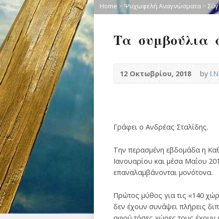
Home
>
Ψυχωφελή Αναγνώσματα
>
Σύγ
Τα συμβούλια 
12 Οκτωβρίου, 2018
by
Ι.
Γράφει ο Ανδρέας Σταλίδης.
Την περασμένη εβδομάδα η Καθ
Ιανουαρίου και μέσα Μαΐου 201
επαναλαμβάνονται μονότονα.
Πρώτος μύθος για τις «140 χώρε
δεν έχουν συνάψει πλήρεις διπ
αφού τόσες χώρες τους έχουν 