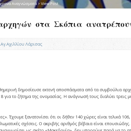
χρονα Αναγνώσματα
>
View Post
αρχηγών στα Σκόπια ανατρέπουν
Ν.Αγ.Αχιλλίου Λάρισας
ημερινή δημοσίευσε εκτενή αποσπάσματα από τα συμβούλια αρχη
8 για το ζήτημα της ονομασίας. Η ανάγνωσή τους διαλύει τρεις 
ς». Έχουμε ξανατονίσει ότι οι δήθεν 140 χώρες είναι τελικά 106, 
λωματικές σχέσεις. Ο ακριβής αριθμός βέβαια είναι επουσιώδης. 
αναγνωρίσει ως σκέτο «Μακεδονία», δεν μπορούμε παρά να το απ