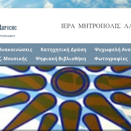
ΙΕΡΑ ΜΗΤΡΟΠΟΛΙΣ Λ
Ανακοινώσεις
Κατηχητική Δράση
Ψυχωφελή Ανα
ζ. Μουσικής
Ψηφιακή Βιβλιοθήκη
Φωτογραφίες