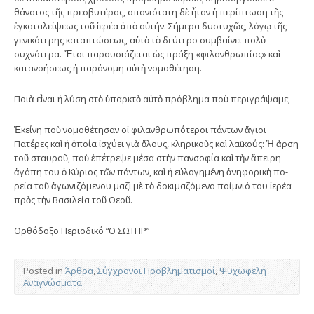
θάνατος τῆς πρεσβυτέρας, σπανιότατη δὲ ἦταν ἡ περίπτωση τῆς
ἐγκαταλείψεως τοῦ ἱερέα ἀπὸ αὐτήν. Σήμερα δυστυχῶς, λόγῳ τῆς
γενικότερης καταπτώσεως, αὐτὸ τὸ δεύτερο συμβαίνει πολὺ
συχνότερα. Ἔτσι παρουσιάζεται ὡς πράξη «φιλανθρωπίας» καὶ
κατανοήσεως ἡ παράνομη αὐτὴ νομοθέτηση.
Ποιὰ εἶναι ἡ λύση στὸ ὑπαρκτὸ αὐτὸ πρόβλημα ποὺ περιγράψαμε;
Ἐκείνη ποὺ νομοθέτησαν οἱ φιλανθρωπό­τεροι πάντων ἅγιοι
Πατέρες καὶ ἡ ὁποία ἰσχύει γιὰ ὅλους, κληρικοὺς καὶ λαϊκούς: Ἡ ἄρση
τοῦ σταυροῦ, ποὺ ἐπέτρεψε μέσα στὴν πανσοφία καὶ τὴν ἄπειρη
ἀγάπη του ὁ Κύριος τῶν πάντων, καὶ ἡ εὐλογημένη ἀνηφορικὴ πο­
ρεία τοῦ ἀγωνιζόμενου μαζὶ μὲ τὸ δοκιμαζόμενο ποίμνιό του ἱερέα
πρὸς τὴν Βασιλεία τοῦ Θεοῦ.
Ορθόδοξο Περιοδικό “Ο ΣΩΤΗΡ”
Posted in
Άρθρα
,
Σύγχρονοι Προβληματισμοί
,
Ψυχωφελή
Αναγνώσματα