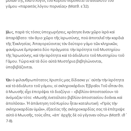
μελῶν της, ἐνῶ ὁ λόγος τοῦ Κυρίου νομοθετεῖ τὸ ἀδιάλυτο τοῦ
γάμου «παρεκτὸς λόγου πορνείας» (Ματθ. ε΄ 32).
Ὅμως, παρὰ τὶς τόσες ὑποχωρήσεις, κράτησε ἕναν χῶρο ἱερὸ καὶ
ἀπαράβατο: τὸν ἅγιο χῶρο τῆς ἱερωσύνης, ποὺ ἀποτελεῖ τὴν καρδιὰ
τῆς Ἐκκλησίας. Ἀπαγορεύ­ον­τας τὸν δεύτερο γάμο τῶν κληρικῶν,
φανέρωνε ἔμπρακτα δύο πράγματα: τὴν ἱερό­τητα τοῦ Μυστηρίου
τῆς Ἱερωσύνης, καὶ τὴν ἱερότητα καὶ τὸ ἀδιάλυτο τοῦ Μυστηρίου τοῦ
Γάμου. Τώρα καὶ τὰ δύο αὐτὰ Μυστήρια βεβηλώνονται,
ὑποβιβάζονται.
Ὅταν ὁ φιλανθρωπότατος Χριστός μας δίδασκε γι᾿ αὐτὴν τὴν ἱερότητα
καὶ τὸ ἀδιάλυτο τοῦ γάμου, οἱ σκληροκάρδιοι Ἑβραῖοι Τοῦ εἶπαν ὅτι
ὁ Μωυσῆς εἶχε ἐπιτρέψει τὸ διαζύγιο – «βιβλίον ἀποστασίου» τὸ
ὀνόμαζαν τότε: «Μωσῆς ἐνετείλατο βιβλίον ἀποστασίου δοῦναι καὶ
ἀπολῦσαι». Ἡ ἀπάντηση τοῦ Κυρίου ἦταν καταλυτική: «Πρὸς τὴν
σκληροκαρδίαν ὑμῶν», ἐξαιτίας τῆς σκληροκαρδίας σας τὸ ἐπέτρεψε
αὐτὸ ὁ Μωυσῆς, τοὺς εἶπε, «ἀπ᾿ ἀρχῆς δὲ οὐ γέγονεν οὕτω» (Ματθ. ιθ΄
7-8).