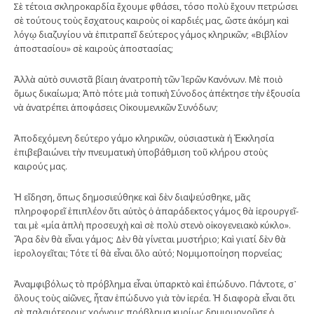
Σὲ τέτοια σκληροκαρδία ἔχουμε φθάσει, τόσο πολὺ ἔχουν πετρώσει
σὲ τούτους τοὺς ἔσχατους καιροὺς οἱ καρδιές μας, ὥστε ἀκόμη καὶ
λόγῳ διαζυγίου νὰ ἐπιτραπεῖ δεύτερος γάμος κληρικῶν; «Βιβλίον
ἀποστασίου» σὲ καιροὺς ἀποστασίας;
Ἀλλὰ αὐτὸ συνιστᾶ βίαιη ἀνατροπὴ τῶν Ἱερῶν Κανόνων. Μὲ ποιὸ
ὅμως δικαίωμα; Ἀπὸ πότε μιὰ τοπικὴ Σύνοδος ἀπέκτησε τὴν ἐξουσία
νὰ ἀνατρέπει ἀποφάσεις Οἰ­κουμενικῶν Συνόδων;
Ἁποδεχόμενη δεύτερο γάμο κληρικῶν, οὐσιαστικὰ ἡ Ἐκκλησία
ἐπιβεβαιώνει τὴν πνευματικὴ ὑποβάθμιση τοῦ κλήρου στοὺς
καιρούς μας.
Ἡ εἴδηση, ὅπως δημοσιεύθηκε καὶ δὲν διαψεύσθηκε, μᾶς
πληροφορεῖ ἐπιπλέον ὅτι αὐτὸς ὁ ἀπαράδεκτος γάμος θὰ ἱερουργεῖ­
ται μὲ «μία ἁπλὴ προσευχὴ καὶ σὲ πολὺ στενὸ οἰκογενειακὸ κύκλο».
Ἄρα δὲν θὰ εἶναι γάμος; Δὲν θὰ γίνεται μυστήριο; Καὶ γιατί δὲν θὰ
ἱερολογεῖται; Τότε τί θὰ εἶναι ὅλο αὐτό; Νομιμοποίηση πορνείας;
Ἀναμφιβόλως τὸ πρόβλημα εἶναι ὑ­παρ­κτὸ καὶ ἐπώδυνο. Πάντοτε, σ᾿
ὅλους τοὺς αἰῶνες, ἦταν ἐπώδυνο γιὰ τὸν ἱερέα. Ἡ δια­φορὰ εἶναι ὅτι
σὲ παλαιότερους χρόνους πρόβλημα κυρίως δημιουργοῦσε ὁ