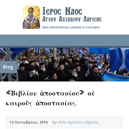
Blog
«Βιβλίον ἀποστασίου» σὲ
καιροὺς ἀποστασίας.
12 Οκτωβρίου, 2018
by
Ι.Ν.Αγ.Αχιλλίου Λάρισας