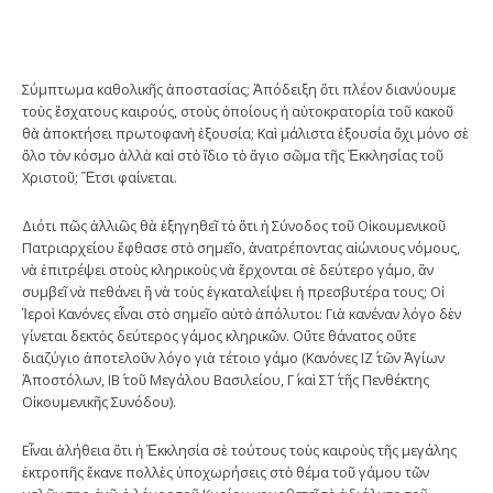
Σύμπτωμα καθολικῆς ἀποστασίας; Ἀπόδειξη ὅτι πλέον διανύουμε
τοὺς ἔσχατους καιρούς, στοὺς ὁποίους ἡ αὐτοκρατορία τοῦ κακοῦ
θὰ ἀποκτήσει πρωτοφανὴ ἐξουσία; Καὶ μάλιστα ἐξουσία ὄχι μόνο σὲ
ὅλο τὸν κόσμο ἀλλὰ καὶ στὸ ἴδιο τὸ ἅγιο σῶμα τῆς Ἐκκλησίας τοῦ
Χριστοῦ; Ἔτσι φαίνεται.
Διότι πῶς ἀλλιῶς θὰ ἐξηγηθεῖ τὸ ὅτι ἡ ­Σύνοδος τοῦ Οἰκουμενικοῦ
Πατριαρχείου ἔφθα­σε στὸ σημεῖο, ἀνατρέποντας αἰώνιους νόμους,
νὰ ἐπιτρέψει στοὺς κληρικοὺς νὰ ἔρχονται σὲ δεύτερο γάμο, ἂν
συμβεῖ νὰ πεθάνει ἢ νὰ τοὺς ἐγκαταλείψει ἡ πρεσβυτέρα τους; Οἱ
Ἱεροὶ Κανόνες εἶναι στὸ σημεῖο αὐτὸ ἀπόλυτοι: Γιὰ κανέναν λόγο δὲν
γίνεται δεκτὸς δεύτερος γάμος κληρικῶν. Οὔτε θάνατος οὔτε
διαζύγιο ἀποτελοῦν λόγο γιὰ τέτοιο γάμο (Κανόνες ΙΖ΄ τῶν Ἁγίων
Ἀποστόλων, ΙΒ΄ τοῦ Μεγάλου Βασιλείου, Γ΄ καὶ ΣΤ΄ τῆς Πενθέκτης
Οἰκουμενικῆς Συνόδου).
Εἶναι ἀλήθεια ὅτι ἡ Ἐκκλησία σὲ τούτους τοὺς καιροὺς τῆς μεγάλης
ἐκτροπῆς ἔκανε πολλὲς ὑποχωρήσεις στὸ θέμα τοῦ γάμου τῶν