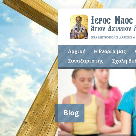
Αρχική
Η Ενορία μας
Συναξαριστής
Σχολή Βυ
Blog