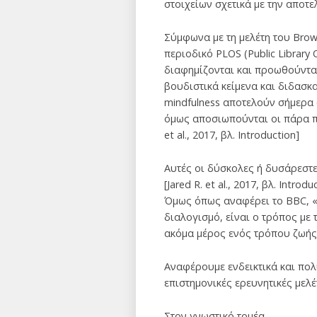
στοιχείων σχετικά με την αποτελ
Σύμφωνα με τη μελέτη του Brown
περιοδικό PLOS (Public Library 
διαφημίζονται και προωθούνται
βουδιστικά κείμενα και διδασκ
mindfulness αποτελούν σήμερα
όμως αποσιωπούνται οι πάρα πο
et al., 2017, βλ. I­n­t­r­o­d­u­c­t­i­on]
Αυτές οι δύσκολες ή δυσάρεστε
[Jared R. et al., 2017, βλ. Int
Όμως όπως αναφέρει το BBC, «α
διαλογισμό, είναι ο τρόπος με 
ακόμα μέρος ενός τρόπου ζωής» 
Αναφέρουμε ενδεικτικά και πολ
επιστημονικές ερευνητικές μελέ
Στον γνωστικό τομέα