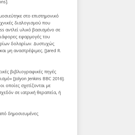
ns].
ημοσιεύτηκε στο επιστημονικό
 τεχνικές διαλογισμού που
ss αντλεί υλικό βασισμένο σε
 διάφορες εφαρμογές του
υρίων δολαρίων. Δυστυχώς
ι μη αναστρέψιμες. [Jared R.
τικές βιβλιογραφικές πηγές
ισμό» [Jolyon Jenkins ΒΒC 2016].
οι οποίες σχετίζονται με
σχεδόν σε ιατρική θεραπεία, ή
 από δημοσιευμένες