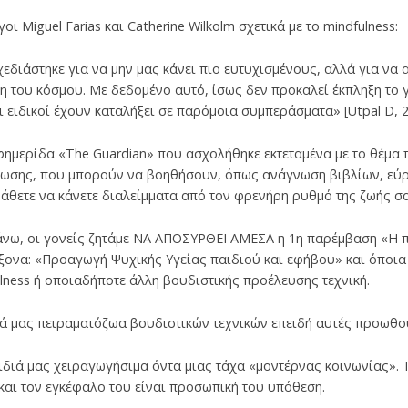
 Miguel Farias και Catherine Wilkolm σχετικά με το mindfulness:
εδιάστηκε για να μην μας κάνει πιο ευτυχισμένους, αλλά για να 
ψη του κόσμου. Με δεδομένο αυτό, ίσως δεν προκαλεί έκπληξη το 
ι ειδικοί έχουν καταλήξει σε παρόμοια συμπεράσματα» [Utpal D, 2
ημερίδα «The Guardian» που ασχολήθηκε εκτεταμένα με το θέμα πρ
ρωσης, που μπορούν να βοηθήσουν, όπως ανάγνωση βιβλίων, εύ
μάθετε να κάνετε διαλείμματα από τον φρενήρη ρυθμό της ζωής σα
ω, οι γονείς ζητάμε ΝΑ ΑΠΟΣΥΡΘΕΙ ΑΜΕΣΑ η 1η παρέμβαση «Η π
ονα: «Προαγωγή Ψυχικής Υγείας παιδιού και εφήβου» και όποια 
lness ή οποιαδήποτε άλλη βουδιστικής προέλευσης τεχνική.
ιά μας πειραματόζωα βουδιστικών τεχνικών επειδή αυτές προωθο
ιδιά μας χειραγωγήσιμα όντα μιας τάχα «μοντέρνας κοινωνίας».
και τον εγκέφαλο του είναι προσωπική του υπόθεση.