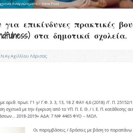
χρονα Αναγνώσματα
>
View Post
 για επικίνδυνες πρακτικές βου
ndfulness) στα δημοτικά σχολεία.
Ι.Ν.Αγ.Αχιλλίου Λάρισας
ε αριθ. πρωτ. Γ1 γ/ Γ.Φ. 3. 3, 13, 18 Ζ ΦΑΥ 4,6 (2018) /Γ. Π. 2515
ωση σχετικά με την έγκριση από το ΥΠ. Π. Ε. Θ. / Ι. Ε. Π. κατάθεσης
άσεων… 2018-2019» ΑΔΑ: 7 ΝΦ 4465 ΦΥΟ – ΜΩΛ.
Οι παρεμβάσεις / δράσεις με βάση το παραπάνω