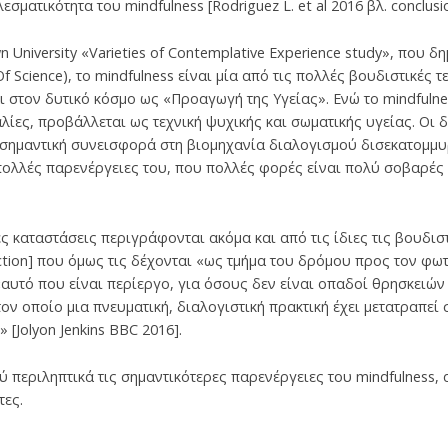
εσματικότητα του mindfulness [Rodriguez L. et al 2016 βλ. conclusio
 University «Varieties of Contemplative Experience study», που δ
Of Science), το mindfulness είναι μία από τις πολλές βουδιστικές
 στον δυτικό κόσμο ως «Προαγωγή της Υγείας». Ενώ το mindfulne
αλίες, προβάλλεται ως τεχνική ψυχικής και σωματικής υγείας. Οι
 σημαντική συνεισφορά στη βιομηχανία διαλογισμού δισεκατομμ
λλές παρενέργειες του, που πολλές φορές είναι πολύ σοβαρές κα
ς καταστάσεις περιγράφονται ακόμα και από τις ίδιες τις βουδισ
roduction] που όμως τις δέχονται «ως τμήμα του δρόμου προς τον φωτ
υτό που είναι περίεργο, για όσους δεν είναι οπαδοί θρησκειών 
τον οποίο μια πνευματική, διαλογιστική πρακτική έχει μετατραπεί 
[Jolyon Jenkins ΒΒC 2016].
ύ περιληπτικά τις σημαντικότερες παρενέργειες του mindfulness,
τες.