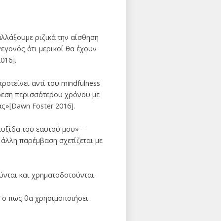
αλλάξουμε ριζικά την αίσθηση
γεγονός ότι μερικοί θα έχουν
016].
οτείνει αντί του mindfulness
ρεση περισσότερου χρόνου με
ς»[Dawn Foster 2016].
υξίδα του εαυτού μου» –
άλλη παρέμβαση σχετίζεται με
ύνται και χρηματοδοτούνται.
 Το πως θα χρησιμοποιήσει