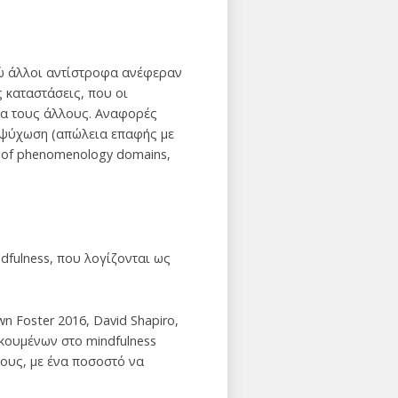
νώ άλλοι αντίστροφα ανέφεραν
 καταστάσεις, που οι
ια τους άλλους. Αναφορές
 ψύχωση (απώλεια επαφής με
on of phenomenology domains,
dfulness, που λογίζονται ως
wn Foster 2016, David Shapiro,
σκουμένων στο mindfulness
τους, με ένα ποσοστό να