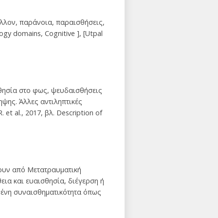
λλον, παράνοια, παραισθήσεις,
gy domains, Cognitive ], [Utpal
σθησία στο φως, ψευδαισθήσεις
ηψης. Άλλες αντιληπτικές
 al., 2017, βλ. Description of
ουν από Μετατραυματική
εια και ευαισθησία, διέγερση ή
ωμένη συναισθηματικότητα όπως