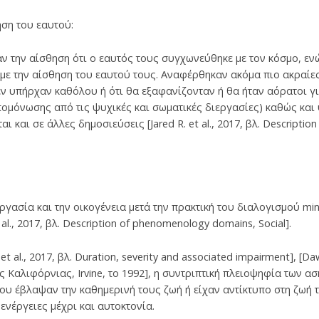
ση του εαυτού:
ν την αίσθηση ότι ο εαυτός τους συγχωνεύθηκε με τον κόσμο, ε
 με την αίσθηση του εαυτού τους. Αναφέρθηκαν ακόμα πιο ακραίες
ν υπήρχαν καθόλου ή ότι θα εξαφανίζονταν ή θα ήταν αόρατοι γ
μόνωσης από τις ψυχικές και σωματικές διεργασίες) καθώς και
 και σε άλλες δημοσιεύσεις [Jared R. et al., 2017, βλ. Descripti
γασία και την οικογένεια μετά την πρακτική του διαλογισμού min
al., 2017, βλ. Description of phenomenology domains, Social].
t al., 2017, βλ. Duration, severity and associated impairment], [Da
 Καλιφόρνιας, Irvine, το 1992], η συντριπτική πλειοψηφία των α
που έβλαψαν την καθημερινή τους ζωή ή είχαν αντίκτυπο στη ζωή 
ενέργειες μέχρι και αυτοκτονία.