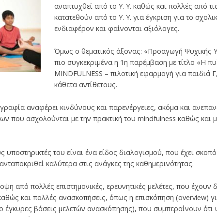
αναπτυχθεί από το Υ. Υ. καθώς και πολλές από τ
κατατεθούν από το Υ. Υ. για έγκριση για το σχολ
ενδιαφέρον και φαίνονται αξιόλογες.
Όμως ο θεματικός άξονας: «Προαγωγή Ψυχικής Υ
πιο συγκεκριμένα η 1η παρέμβαση με τίτλο «Η πυ
MINDFULNESS – πιλοτική εφαρμογή για παιδιά Γ΄, Δ
κάθετα αντίθετους.
ιογραφία αναφέρει κινδύνους και παρενέργειες, ακόμα και ανεπαν
ων που ασχολούνται με την πρακτική του mindfulness καθώς και με
ς υποστηρικτές του είναι ένα είδος διαλογισμού, που έχει σκοπ
νταποκριθεί καλύτερα στις ανάγκες της καθημερινότητας.
ποψη από πολλές επιστημονικές, ερευνητικές μελέτες, που έχουν 
καθώς και πολλές ανασκοπήσεις, όπως η επισκόπηση (overview) για
 πιο έγκυρες βάσεις μελετών ανασκόπησης), που συμπεραίνουν ότι 