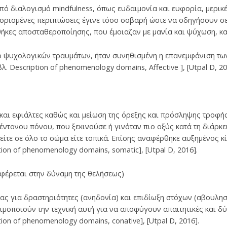
από διαλογισμό mindfulness, όπως ευδαιμονία και ευφορία, μερι
ορισμένες περιπτώσεις έγινε τόσο σοβαρή ώστε να οδηγήσουν σε
θήκες αποσταθεροποίησης, που έμοιαζαν με μανία και ψύχωση, κ
ό ψυχολογικών τραυμάτων, ήταν συνηθισμένη η επανεμφάνιση τω
, βλ. Description of phenomenology domains, Affective ], [Utpal D, 20
και εφιάλτες καθώς και μείωση της όρεξης και πρόσληψης τροφής
έντονου πόνου, που ξεκινούσε ή γινόταν πιο οξύς κατά τη διάρκε
είτε σε όλο το σώμα είτε τοπικά. Επίσης αναφέρθηκε αυξημένος 
ription of phenomenology domains, somatic], [Utpal D, 2016].
φέρεται στην δύναμη της θελήσεως)
ς για δραστηριότητες (ανηδονία) και επιδίωξη στόχων (αβουλησ
σιμοποιούν την τεχνική αυτή για να αποφύγουν απαιτητικές και 
ription of phenomenology domains, conative], [Utpal D, 2016].