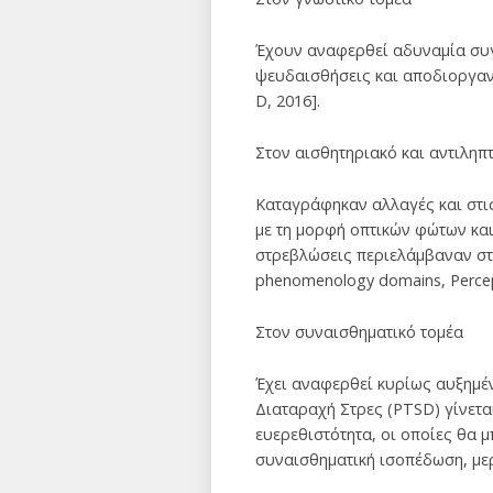
Έχουν αναφερθεί αδυναμία συγ
ψευδαισθήσεις και αποδιοργανωμέ
D, 2016].
Στον αισθητηριακό και αντιληπ
Καταγράφηκαν αλλαγές και στις
με τη μορφή οπτικών φώτων και
στρεβλώσεις περιελάμβαναν στρέ
phenomenology domains, Percep
Στον συναισθηματικό τομέα
Έχει αναφερθεί κυρίως αυξημέ
Διαταραχή Στρες (PTSD) γίνεται
ευερεθιστότητα, οι οποίες θα 
συναισθηματική ισοπέδωση, με