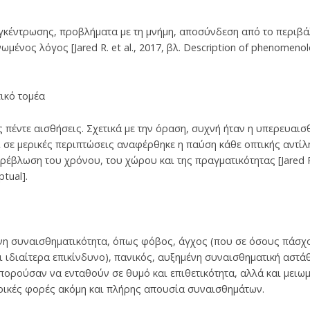
κέντρωσης, προβλήματα με τη μνήμη, αποσύνδεση από το περιβά
νος λόγος [Jared R. et al., 2017, βλ. Description of phenomenolo
τικό τομέα
 πέντε αισθήσεις. Σχετικά με την όραση, συχνή ήταν η υπερευαι
 σε μερικές περιπτώσεις αναφέρθηκε η παύση κάθε οπτικής αντίλ
βλωση του χρόνου, του χώρου και της πραγματικότητας [Jared R. et
tual].
νη συναισθηματικότητα, όπως φόβος, άγχος (που σε όσους πάσχ
 ιδιαίτερα επικίνδυνο), πανικός, αυξημένη συναισθηματική αστάθ
μπορούσαν να ενταθούν σε θυμό και επιθετικότητα, αλλά και μει
ρικές φορές ακόμη και πλήρης απουσία συναισθημάτων.