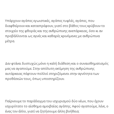
Υπάρχουν αγάπες εγωιστικές, αγάπες τυφλές, αγάπες, που
διαφθείρουν και καταστρέφουν, γιατί στο βάθος τους κρύβουν το
στοιχείο της φθοράς και της ανθρώπινης ανεπάρκειας, όσο κι αν
προβάλλονται ως αγνές και καθαρές κρινόμενες με ανθρώπινα
μέτρα.
Δεν φτάνει δυστυχώς μόνο η καλή διάθεση και ο συναισθηματισμός
μας να αγαπούμε. Στην απόλυτη εκτίμηση της ανθρώπινης
αυτάρκειας πέφτουν πολλοί στηριζόμενοι στην αγνότητα των
προθέσεών τους, όπως υποστηρίζουν.
Παίρνουμε το παράδειγμα του ισχυρισμού δύο νέων, που έχουν
ισχυρότατο το αίσθημα αμοιβαίας αγάπης. Αφού αγαπούμε, λένε, ο
ένας τον άλλο, γιατί να ζητήσουμε άλλη βοήθεια;