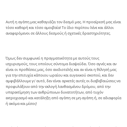
Αυτή η αγάπη μας καθαγιάζει τον δεσμό μας. Η προαίρεσή μας είναι
τόσο καθαρή και τόσο αμοιβαία! Το ίδιο περίπου λένε και άλλοι
αναφερόμενοι σε άλλους δεσμούς ή σχετικές δραστηριότητες.
Όμως δεν συμφωνεί η πραγματικότητα με αυτούς τους
ισχυρισμούς, τους οποίους σύντομα διαψεύδει. Όσο αγνές και αν
είναι οι προθέσεις μας, όσο ανιδιοτελής και αν είναι η θέλησή μας
για την επιτυχία κάποιου ωραίου και ευγενικού σκοπού, και δεν
αμφιβάλλουμε γι’ αυτό, δεν είναι αρκετές αυτές οι διαβεβαιώσεις να
προφυλάξουν από την εκλογή λανθασμένου δρόμου, από την
υπερεκτίμηση των ανθρώπινων δυνατοτήτων, από τυχόν
εκτροχιασμό και κατάληξη από αγάπη σε μη-αγάπη ή, σε αδιαφορία
ή ακόμα και μίσος!