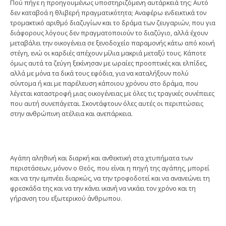
Πού πήγε η προηγουμένως υποστηριζόμενη αυτάρκειά της; Αυτό
δεν καταβοά η θλιβερή πραγματικότητα; Αναφέρω ενδεικτικά τον
τρομακτικό αριθμό διαζυγίων και το δράμα των ζευγαριών, που για
διάφορους λόγους δεν πραγματοποιούν το διαζύγιο, αλλά έχουν
μεταβάλει την οικογένεια σε ξενοδοχείο παραμονής κάτω από κοινή
στέγη, ενώ οι καρδιές απέχουν μίλια μακριά μεταξύ τους. Κάποτε
όμως αυτά τα ζεύγη ξεκίνησαν με ωραίες προοπτικές και ελπίδες,
αλλά με μόνα τα δικά τους εφόδια, για να καταλήξουν πολύ
σύντομα ή και με παρέλευση κάποιου χρόνου στο δράμα, που
λέγεται καταστροφή μιας οικογένειας με όλες τις τραγικές συνέπειες
που αυτή συνεπάγεται. Σκοντάφτουν όλες αυτές οι περιπτώσεις
στην ανθρώπινη ατέλεια και ανεπάρκεια.
Αγάπη αληθινή και διαρκή και ανθεκτική στα χτυπήματα των
περιστάσεων, μόνον ο Θεός, που είναι η πηγή της αγάπης, μπορεί
και να την εμπνέει διαρκώς, να την τροφοδοτεί και να ανανεώνει τη
φρεσκάδα της και να την κάνει ικανή να νικάει τον χρόνο και τη
γήρανση του εξωτερικού άνθρωπου.