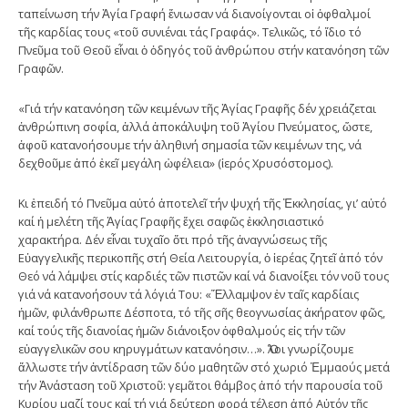
ταπείνωση τήν Ἁγία Γραφή ἔνιωσαν νά διανοίγονται οἱ ὀφθαλμοί
τῆς καρδίας τους «τοῦ συνιέναι τάς Γραφάς». Τελικῶς, τό ἴδιο τό
Πνεῦμα τοῦ Θεοῦ εἶναι ὁ ὁδηγός τοῦ ἀνθρώπου στήν κατανόηση τῶν
Γραφῶν.
«Γιά τήν κατανόηση τῶν κειμένων τῆς Ἁγίας Γραφῆς δέν χρειάζεται
ἀνθρώπινη σοφία, ἀλλά ἀποκάλυψη τοῦ Ἁγίου Πνεύματος, ὥστε,
ἀφοῦ κατανοήσουμε τήν ἀληθινή σημασία τῶν κειμένων της, νά
δεχθοῦμε ἀπό ἐκεῖ μεγάλη ὠφέλεια» (ἱερός Χρυσόστομος).
Κι ἐπειδή τό Πνεῦμα αὐτό ἀποτελεῖ τήν ψυχή τῆς Ἐκκλησίας, γι’ αὐτό
καί ἡ μελέτη τῆς Ἁγίας Γραφῆς ἔχει σαφῶς ἐκκλησιαστικό
χαρακτήρα. Δέν εἶναι τυχαῖο ὅτι πρό τῆς ἀναγνώσεως τῆς
Εὐαγγελικῆς περικοπῆς στή Θεία Λειτουργία, ὁ ἱερέας ζητεῖ ἀπό τόν
Θεό νά λάμψει στίς καρδιές τῶν πιστῶν καί νά διανοίξει τόν νοῦ τους
γιά νά κατανοήσουν τά λόγιά Του: «Ἔλλαμψον ἐν ταῖς καρδίαις
ἡμῶν, φιλάνθρωπε Δέσποτα, τό τῆς σῆς θεογνωσίας ἀκήρατον φῶς,
καί τούς τῆς διανοίας ἡμῶν διάνοιξον ὀφθαλμούς εἰς τήν τῶν
εὐαγγελικῶν σου κηρυγμάτων κατανόησιν…». Ὅλοι γνωρίζουμε
ἄλλωστε τήν ἀντίδραση τῶν δύο μαθητῶν στό χωριό Ἐμμαούς μετά
τήν Ἀνάσταση τοῦ Χριστοῦ: γεμᾶτοι θάμβος ἀπό τήν παρουσία τοῦ
Κυρίου μαζί τους καί τή γιά δεύτερη φορά τέλεση ἀπό Αὐτόν τῆς