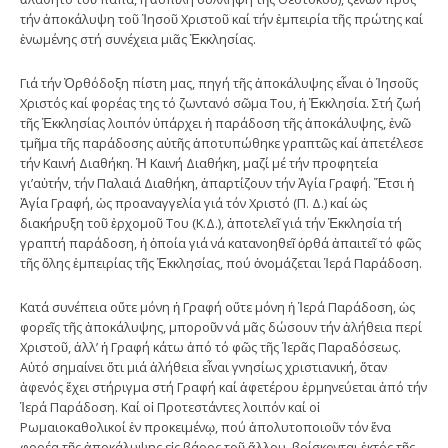
τήν ἀποκάλυψη τοῦ Ἰησοῦ Χριστοῦ καί τήν ἐμπειρία τῆς πρώτης καί
ἑνωμένης στή συνέχεια μιᾶς Ἐκκλησίας.
Γιά τήν Ὀρθόδοξη πίστη μας, πηγή τῆς ἀποκάλυψης εἶναι ὁ Ἰησοῦς
Χριστός καί φορέας της τό ζωντανό σῶμα Του, ἡ Ἐκκλησία. Στή ζωή
τῆς Ἐκκλησίας λοιπόν ὑπάρχει ἡ παράδοση τῆς ἀποκάλυψης, ἐνῶ
τμῆμα τῆς παράδοσης αὐτῆς ἀποτυπώθηκε γραπτῶς καί ἀπετέλεσε
τήν Καινή Διαθήκη. Ἡ Καινή Διαθήκη, μαζί μέ τήν προφητεία
γι’αὐτήν, τήν Παλαιά Διαθήκη, ἀπαρτίζουν τήν Ἁγία Γραφή. Ἔτσι ἡ
Ἁγία Γραφή, ὡς προαναγγελία γιά τόν Χριστό (Π. Δ.) καί ὡς
διακήρυξη τοῦ ἐρχομοῦ Του (Κ.Δ.), ἀποτελεῖ γιά τήν Ἐκκλησία τή
γραπτή παράδοση, ἡ ὁποία γιά νά κατανοηθεῖ ὀρθά ἀπαιτεῖ τό φῶς
τῆς ὅλης ἐμπειρίας τῆς Ἐκκλησίας, πού ὀνομάζεται Ἱερά Παράδοση.
Κατά συνέπεια οὔτε μόνη ἡ Γραφή οὔτε μόνη ἡ Ἱερά Παράδοση, ὡς
φορεῖς τῆς ἀποκάλυψης, μποροῦν νά μᾶς δώσουν τήν ἀλήθεια περί
Χριστοῦ, ἀλλ’ ἡ Γραφή κάτω ἀπό τό φῶς τῆς Ἱερᾶς Παραδόσεως.
Αὐτό σημαίνει ὅτι μιά ἀλήθεια εἶναι γνησίως χριστιανική, ὅταν
ἀφενός ἔχει στήριγμα στή Γραφή καί ἀφετέρου ἑρμηνεύεται ἀπό τήν
Ἱερά Παράδοση. Καί οἱ Προτεστάντες λοιπόν καί οἱ
Ρωμαιοκαθολικοί ἐν προκειμένῳ, πού ἀπολυτοποιοῦν τόν ἕνα
φορέα τῆς ἀποκάλυψης εἰς βάρος τοῦ ἄλλου, βρίσκονται ἐκτός τῆς