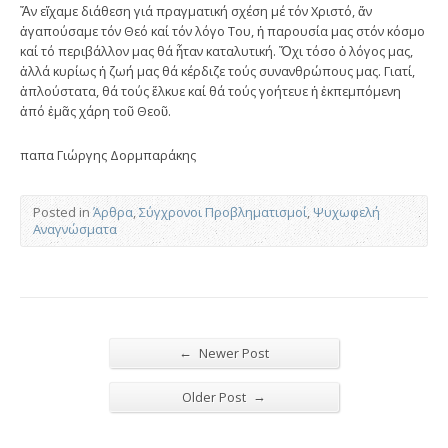
Ἄν εἴχαμε διάθεση γιά πραγματική σχέση μέ τόν Χριστό, ἄν
ἀγαπούσαμε τόν Θεό καί τόν λόγο Του, ἡ παρουσία μας στόν κόσμο
καί τό περιβάλλον μας θά ἦταν καταλυτική. Ὄχι τόσο ὁ λόγος μας,
ἀλλά κυρίως ἡ ζωή μας θά κέρδιζε τούς συνανθρώπους μας. Γιατί,
ἁπλούστατα, θά τούς ἕλκυε καί θά τούς γοήτευε ἡ ἐκπεμπόμενη
ἀπό ἐμᾶς χάρη τοῦ Θεοῦ.
παπα Γιώργης Δορμπαράκης
Posted in
Άρθρα
,
Σύγχρονοι Προβληματισμοί
,
Ψυχωφελή
Αναγνώσματα
←
Newer Post
→
Older Post