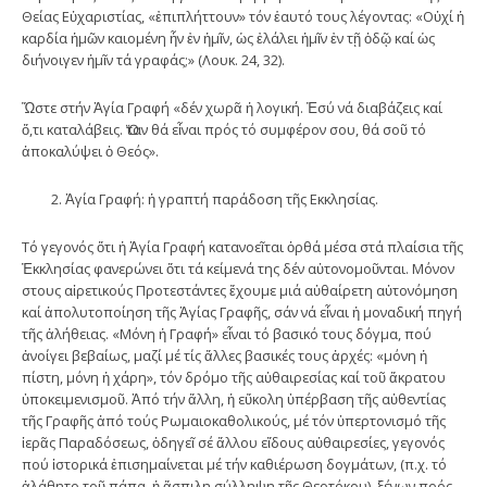
Θείας Εὐχαριστίας, «ἐπιπλήττουν» τόν ἑαυτό τους λέγοντας: «Οὐχί ἡ
καρδία ἡμῶν καιομένη ἦν ἐν ἡμῖν, ὡς ἐλάλει ἡμῖν ἐν τῇ ὁδῷ καί ὡς
διήνοιγεν ἡμῖν τά γραφάς;» (Λουκ. 24, 32).
Ὥστε στήν Ἁγία Γραφή «δέν χωρᾶ ἡ λογική. Ἐσύ νά διαβάζεις καί
ὅ,τι καταλάβεις. Ὅταν θά εἶναι πρός τό συμφέρον σου, θά σοῦ τό
ἀποκαλύψει ὁ Θεός».
Ἁγία Γραφή: ἡ γραπτή παράδοση τῆς Εκκλησίας.
Τό γεγονός ὅτι ἡ Ἁγία Γραφή κατανοεῖται ὀρθά μέσα στά πλαίσια τῆς
Ἐκκλησίας φανερώνει ὅτι τά κείμενά της δέν αὐτονομοῦνται. Μόνον
στους αἱρετικούς Προτεστάντες ἔχουμε μιά αὐθαίρετη αὐτονόμηση
καί ἀπολυτοποίηση τῆς Ἁγίας Γραφῆς, σάν νά εἶναι ἡ μοναδική πηγή
τῆς ἀλήθειας. «Μόνη ἡ Γραφή» εἶναι τό βασικό τους δόγμα, πού
ἀνοίγει βεβαίως, μαζί μέ τίς ἄλλες βασικές τους ἀρχές: «μόνη ἡ
πίστη, μόνη ἡ χάρη», τόν δρόμο τῆς αὐθαιρεσίας καί τοῦ ἄκρατου
ὑποκειμενισμοῦ. Ἀπό τήν ἄλλη, ἡ εὔκολη ὑπέρβαση τῆς αὐθεντίας
τῆς Γραφῆς ἀπό τούς Ρωμαιοκαθολικούς, μέ τόν ὑπερτονισμό τῆς
ἱερᾶς Παραδόσεως, ὁδηγεῖ σέ ἄλλου εἴδους αὐθαιρεσίες, γεγονός
πού ἱστορικά ἐπισημαίνεται μέ τήν καθιέρωση δογμάτων, (π.χ. τό
ἀλάθητο τοῦ πάπα, ἡ ἄσπιλη σύλληψη τῆς Θεοτόκου), ξένων πρός