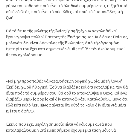
γύρω του καθαρά: ποιό εἶναι τό ἀληθινό συμφέρον του, τί ζητᾶ ἀπό
αὐτόν ὁ Θεός, ποιό εἶναι τό οὐσιῶδες καί ποιό τό ἐπουσιῶδες στή
ζωή.
Γιά τό θέμα τῆς μελέτης τῆς Ἁγίας Γραφῆς ἔχουν ἀσχοληθεῖ καί
ἔχουν γράψει πολλοί Πατέρες τῆς Ἐκκλησίας μας. Κι ὁ ὅσιος Παΐσιος,
μολονότι δέν εἶναι Δάσκαλος τῆς Ἐκκλησίας, ἀπό τήν ἁγιασμένη
ἐμπειρία του ἔχει κάτι σημαντικό νά μᾶς πεῖ. Ἄς τόν ἀκούσουμε καί
ἄς τόν σχολιάσουμε.
«Νά μήν προσπαθεῖς νά κατανοήσεις γραφικά χωρία μέ τή λογική.
Ἐκεῖ δέν χωρᾶ ἡ λογική. Ἐσύ νά διαβάζεις καί ὅ,τι καταλάβεις. Ὅταν θά
εἶναι πρός τό συμφέρον σου, θά σοῦ τό ἀποκαλύψει ὁ Θεός. Καί ἐγώ
διαβάζω μερικές φορές καί δέν κατανοῶ κάτι. Καταλαβαίνω μόνο ὅτι
ἐδῶ κάτι καλό λέει. Ὅμως φαίνεται ὅτι αὐτό το καλό δέν εἶναι γιά μένα
κι ἔτσι τ’ ἀφήνω.
Ἐκεῖνο πού ἔχει μεγάλη σημασία εἶναι νά κάνουμε αὐτά πού
καταλαβαίνουμε, γιατί ἐμεῖς σήμερα ἔχουμε μιά τάση μόνο νά