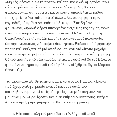
«Μή λές, δέν γνωρίζω τό πρέπον καί ἑπομένως δέν ἁμαρτάνω πού
δέν τό πράττω. Γιατί ἄν ἔκανες ὅσα καλά γνώριζες, θά σοῦ
φανερώνονταν στή συνέχεια καί τά λοιπά, ὅπως βλέπεις καθώς
προχωρεῖς τό ἕνα σπίτι μετά τό ἄλλο… Δέν σέ συμφέρει πρίν
ἐργασθεῖς τά πρῶτα, νά μάθεις τά δεύτερα. Ἐπειδή ἡ γνώση
φουσκώνει, δηλαδή φέρνει ὑπερηφάνεια ἐξαιτίας τῆς ἀργίας, ἐνῶ ἡ
ἀγάπη οἰκοδομεῖ, γιατί ὑπομένει τά πάντα. Μελέτα τά λόγια τῆς
θείας Γραφῆς μέ τήν πράξη καί μήν ἐπεκτείνεσαι σέ πολυλογία,
ὑπερηφανευόμενος γιά σκέψεις θεωρητικές. Ἐκεῖνος πού ἄφησε τήν
πράξη καί βασίζεται σέ μιά ἁπλή γνώση, ἀντί γιά δίκοπο μαχαίρι
κρατᾶ καλαμένιο ραβδί, τό ὁποῖο σέ καιρό πολέμου, κατά τή Γραφή,
θά τοῦ τρυπήσει τό χέρι καί θά μπεῖ μέσα σ’αὐτό καί θά τοῦ βάλει τό
φυσικό δηλητήριο προτοῦ τοῦ τό βάλουν οἱ ἐχθροί» (ἅγιος Μάρκος
ὁ ἀσκητής).
Τίς παραπάνω ἀλήθειες ἐπισημαίνει καί ὁ ὅσιος Παΐσιος: «Ἐκεῖνο
πού ἔχει μεγάλη σημασία εἶναι νά κάνουμε αὐτά πού
καταλαβαίνουμε, γιατί ἐμεῖς σήμερα ἔχουμε μιά τάση μόνο νά
μαθαίνουμε». «Πρᾶξίς ἐστιν θεωρίας ἐπίβασις» κατά τούς Πατέρες.
Ἀπό τήν πράξη προχωρᾶμε στή θεωρία καί τή γνώση.
Ἡ ἱεραποστολή τοῦ μελετῶντος τόν λόγο τοῦ Θεοῦ.