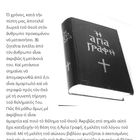
Ὁ χρόνος, κατά τήν
πίστη μας, ἀποτελεῖ
δωρεά τοῦ Θεοῦ στόν
ἄνθρωπο προκειμένου
νά μετανοήσει. Ὅ,τι
ζητεῖται ἐντέλει ἀπό
τόν ἄνθρωπο εἶναι
ἀκριβῶς ἡ μετάνοιά
του. Καί μετάνοια
σημαίνει νά
ἀπομακρυνθῶ ἀπό ὅ,τι
εἶναι ἁμαρτωλό καί νά
στραφῶ πρός τόν Θεό
μέ τή συνεπή τήρηση
τοῦ θελήματός Του.
Πῶς θά μάθω ὅμως μέ
ἀκρίβεια τί εἶναι
ἁμαρτία καί ποιό τό θέλημα τοῦ Θεοῦ; Ἀκριβῶς στό σημεῖο αὐτό
ἔχει κατεξοχήν τή θέση της ἡ Ἁγία Γραφή, ἡ μελέτη τοῦ λόγου τοῦ
Θεοῦ. Μέ τή μελέτη τοῦ αἰώνιου βιβλίου φωτίζεται ὁ σκοτισμένος
ἀπό τήν ἁμαρτία νοῦς τοῦ ἀνθρώπου καί ἀρχίζει ὁ πιστός νά βλέπει