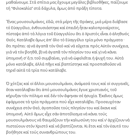
μαθαίνουμε. Στά σπίτια μας ἔχουμε μεγάλες βιβλιοθῆκες, παίζουμε
τή “Φιλοκαλία” στά δάχυλα, ὅμως ἀπό πράξη τίποτα.
Ἕνας μουσουλμάνος, ἐδῶ, στά μέρη τῆς Θράκης, μιά μέρα διάβασε
τό Εὐαγγέλιο, ἐνθουσιάστηκε καί ἐπειδή ἦταν καλοπροαίρετος,
πίστεψε ἀπό τά λόγια τοῦ Εὐαγγελίου ὅτι ὁ Χριστός εἶναι ὁ ἀληθινός
Θεός. Κατάλαβε ὅμως ἀπ’ ὅλο τό Εὐαγγέλιο τρία μόνο πράγματα ·
ὅτι πρέπει: α) νά ἀγαπᾶ τόν Θεό καί νά εὔχεται πρός Αὐτόν συνέχεια,
γιά νά τόν βοηθᾶ, β) νά ἀγαπᾶ τόν πλησίον του καί γ) νά κάνει
ὑπομονή σ’ ὅ,τι τοῦ συμβαίνει, γιά νά ὠφελεῖται ἡ ψυχή του. Αὐτά
μόνο κατάλαβε, ἀλλά πῆγε καί βαπτίστηκε καί προσπαθοῦσε νά
τηρεῖ αὐτά τά τρία πού κατάλαβε.
Ὁ χότζας καί οἱ ἄλλοι μουσουλμάνοι, ἀνάμεσά τους καί οἱ συγγενεῖς,
ὅταν κατάλαβαν ὅτι ἀπό μουσουλμάνος ἔγινε χριστιανός, τοῦ
κήρυξαν τόν πόλεμο καί δέν τόν ἄφηναν σέ ἡσυχία. Ἐκεῖνος ὅμως
ἐφάρμοσε τά τρία πράγματα πού εἶχε καταλάβει. Προσευχόταν
συνέχεια στόν Θεό, ἀγαποῦσε τούς πλησίον του καί ἔκανε καί
ὑπομονή. Αὐτό ὅμως εἶχε σάν ἀποτέλεσμα νά κάνει τούς
μουσουλμάνους νά θαυμάζουν τήν καλωσύνη του καί ν’ ἀρχίζουν νά
πιστεύουν στόν Χριστό καί νά βαπτίζονται. Κι ἔτσι καί τόν ἑαυτό του
βοήθησε καί τούς συνανθρώπους του.