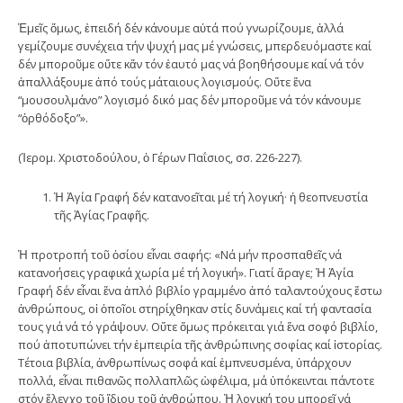
Ἐμεῖς ὅμως, ἐπειδή δέν κάνουμε αὐτά πού γνωρίζουμε, ἀλλά
γεμίζουμε συνέχεια τήν ψυχή μας μέ γνώσεις, μπερδευόμαστε καί
δέν μποροῦμε οὔτε κἄν τόν ἑαυτό μας νά βοηθήσουμε καί νά τόν
ἀπαλλάξουμε ἀπό τούς μάταιους λογισμούς. Οὔτε ἕνα
“μουσουλμάνο” λογισμό δικό μας δέν μποροῦμε νά τόν κάνουμε
“ὀρθόδοξο”».
(Ἱερομ. Χριστοδούλου, ὁ Γέρων Παΐσιος, σσ. 226-227).
Ἡ Ἁγία Γραφή δέν κατανοεῖται μέ τή λογική· ἡ θεοπνευστία
τῆς Ἁγίας Γραφῆς.
Ἡ προτροπή τοῦ ὁσίου εἶναι σαφής: «Νά μήν προσπαθεῖς νά
κατανοήσεις γραφικά χωρία μέ τή λογική». Γιατί ἄραγε; Ἡ Ἁγία
Γραφή δέν εἶναι ἕνα ἁπλό βιβλίο γραμμένο ἀπό ταλαντούχους ἔστω
ἀνθρώπους, οἱ ὁποῖοι στηρίχθηκαν στίς δυνάμεις καί τή φαντασία
τους γιά νά τό γράψουν. Οὔτε ὅμως πρόκειται γιά ἕνα σοφό βιβλίο,
πού ἀποτυπώνει τήν ἐμπειρία τῆς ἀνθρώπινης σοφίας καί ἱστορίας.
Τέτοια βιβλία, ἀνθρωπίνως σοφά καί ἐμπνευσμένα, ὑπάρχουν
πολλά, εἶναι πιθανῶς πολλαπλῶς ὠφέλιμα, μά ὑπόκεινται πάντοτε
στόν ἔλεγχο τοῦ ἴδιου τοῦ ἀνθρώπου. Ἡ λογική του μπορεῖ νά