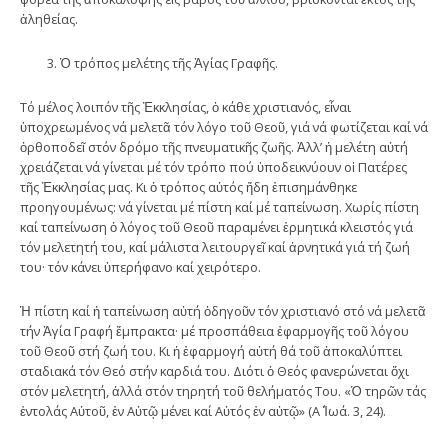
ἀληθείας.
Ὁ τρόπος μελέτης τῆς Ἁγίας Γραφῆς.
Τό μέλος λοιπόν τῆς Ἐκκλησίας, ὁ κάθε χριστιανός, εἶναι
ὑποχρεωμένος νά μελετᾶ τόν λόγο τοῦ Θεοῦ, γιά νά φωτίζεται καί νά
ὀρθοποδεῖ στόν δρόμο τῆς πνευματικῆς ζωῆς. Ἀλλ’ ἡ μελέτη αὐτή
χρειάζεται νά γίνεται μέ τόν τρόπο πού ὑποδεικνύουν οἱ Πατέρες
τῆς Ἐκκλησίας μας. Κι ὁ τρόπος αὐτός ἤδη ἐπισημάνθηκε
προηγουμένως: νά γίνεται μέ πίστη καί μέ ταπείνωση. Χωρίς πίστη
καί ταπείνωση ὁ λόγος τοῦ Θεοῦ παραμένει ἑρμητικά κλειστός γιά
τόν μελετητή του, καί μάλιστα λειτουργεῖ καί ἀρνητικά γιά τή ζωή
του· τόν κάνει ὑπερήφανο καί χειρότερο.
Ἡ πίστη καί ἡ ταπείνωση αὐτή ὁδηγοῦν τόν χριστιανό στό νά μελετᾶ
τήν Ἁγία Γραφή ἔμπρακτα· μέ προσπάθεια ἐφαρμογῆς τοῦ λόγου
τοῦ Θεοῦ στή ζωή του. Κι ἡ ἐφαρμογή αὐτή θά τοῦ ἀποκαλύπτει
σταδιακά τόν Θεό στήν καρδιά του. Διότι ὁ Θεός φανερώνεται ὄχι
στόν μελετητή, ἀλλά στόν τηρητή τοῦ θελήματός Του. «Ὁ τηρῶν τάς
ἐντολάς Αὐτοῦ, ἐν Αὐτῷ μένει καί Αὐτός ἐν αὐτῷ» (Α΄ Ἰωά. 3, 24).