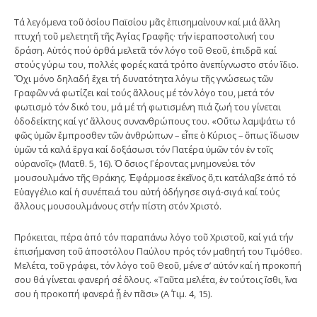
Τά λεγόμενα τοῦ ὁσίου Παϊσίου μᾶς ἐπισημαίνουν καί μιά ἄλλη
πτυχή τοῦ μελετητῆ τῆς Ἁγίας Γραφῆς· τήν ἱεραποστολική του
δράση. Αὐτός πού ὀρθά μελετᾶ τόν λόγο τοῦ Θεοῦ, ἐπιδρᾶ καί
στούς γύρω του, πολλές φορές κατά τρόπο ἀνεπίγνωστο στόν ἴδιο.
Ὄχι μόνο δηλαδή ἔχει τή δυνατότητα λόγω τῆς γνώσεως τῶν
Γραφῶν νά φωτίζει καί τούς ἄλλους μέ τόν λόγο του, μετά τόν
φωτισμό τόν δικό του, μά μέ τή φωτισμένη πιά ζωή του γίνεται
ὁδοδείκτης καί γι’ ἄλλους συνανθρώπους του. «Οὕτω λαμψάτω τό
φῶς ὑμῶν ἔμπροσθεν τῶν ἀνθρώπων – εἶπε ὁ Κύριος – ὅπως ἴδωσιν
ὑμῶν τά καλά ἔργα καί δοξάσωσι τόν Πατέρα ὑμῶν τόν ἐν τοῖς
οὐρανοῖς» (Ματθ. 5, 16). Ὁ ὅσιος Γέροντας μνημονεύει τόν
μουσουλμάνο τῆς Θράκης. Ἐφάρμοσε ἐκεῖνος ὅ,τι κατάλαβε ἀπό τό
Εὐαγγέλιο καί ἡ συνέπειά του αὐτή ὁδήγησε σιγά-σιγά καί τούς
ἄλλους μουσουλμάνους στήν πίστη στόν Χριστό.
Πρόκειται, πέρα ἀπό τόν παραπάνω λόγο τοῦ Χριστοῦ, καί γιά τήν
ἐπισήμανση τοῦ ἀποστόλου Παύλου πρός τόν μαθητή του Τιμόθεο.
Μελέτα, τοῦ γράφει, τόν λόγο τοῦ Θεοῦ, μένε σ’ αὐτόν καί ἡ προκοπή
σου θά γίνεται φανερή σέ ὅλους. «Ταῦτα μελέτα, ἐν τούτοις ἴσθι, ἵνα
σου ἡ προκοπή φανερά ᾖ ἐν πᾶσι» (Α΄ Τιμ. 4, 15).