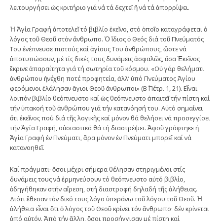
λειτουργήσει ὡς κριτήριο γιά νά τά δεχτεῖ ἤ νά τά ἀπορρίψει.
Ἡ Ἁγία Γραφή ἀποτελεῖ τό βιβλίο ἐκεῖνο, στό ὁποῖο καταγράφεται ὁ
λόγος τοῦ Θεοῦ στόν ἄνθρωπο. Ὁ ἴδιος ὁ Θεός διά τοῦ Πνεύματός
Του ἐνέπνευσε πιστούς καί ἁγίους Του ἀνθρώπους, ὥστε νά
ἀποτυπώσουν, μέ τίς δικές τους δυνάμεις ἀσφαλῶς, ὅσα Ἐκεῖνος
ἔκρινε ἀπαραίτητα γιά τή σωτηρία τοῦ κόσμου. «Οὐ γάρ θελήματι
ἀνθρώπου ἠνέχθη ποτέ προφητεία, ἀλλ’ ὑπό Πνεύματος Ἁγίου
φερόμενοι ἐλάλησαν ἅγιοι Θεοῦ ἄνθρωποι» (Β΄ Πέτρ. 1, 21). Εἶναι
λοιπόν βιβλίο θεόπνευστο καί ὡς θεόπνευστο ἀπαιτεῖ τήν πίστη καί
τήν ὑπακοή τοῦ ἀνθρώπου γιά τήν κατανόησή του. Αὐτό σημαίνει
ὅτι ἐκεῖνος πού διά τῆς λογικῆς καί μόνον θά θελήσει νά προσεγγίσει
τήν Ἁγία Γραφή, οὐσιαστικά θά τή διαστρέψει. Ἀφοῦ γράφτηκε ἡ
Ἁγία Γραφή ἐν Πνεύματι, ἄρα μόνον ἐν Πνεύματι μπορεῖ καί νά
κατανοηθεῖ.
Καί πράγματι· ὅσοι μέχρι σήμερα θέλησαν στηριγμένοι στίς
δυνάμεις τους νά ἑρμηνεύσουν τό θεόπνευστο αὐτό βιβλίο,
ὁδηγήθηκαν στήν αἵρεση, στή διαστροφή δηλαδή τῆς ἀλήθειας.
Διότι ἔθεσαν τόν δικό τους λόγο ὑπεράνω τοῦ λόγου τοῦ Θεοῦ. Ἡ
ἀλήθεια εἶναι ὅτι ὁ λόγος τοῦ Θεοῦ κρίνει τόν ἄνθρωπο· δέν κρίνεται
ἀπό αὐτόν. Ἀπό τήν ἄλλη, ὅσοι προσήγγισαν μέ πίστη καί