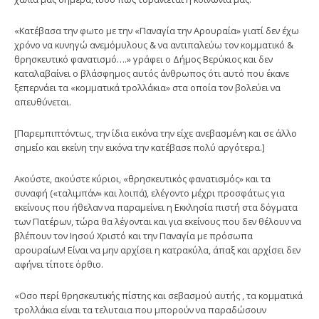
«Κατέβασα την φωτο με την «Παναγία την Αρουραία» γιατί δεν έχω
χρόνο να κυνηγώ ανεμόμυλους & να αντιπαλεύω τον κομματικό &
θρησκευτικό φανατισμό….» γράφει ο Δήμος Βερύκιος και δεν
καταλαβαίνει ο βλάσφημος αυτός άνθρωπος ότι αυτό που έκανε
ξεπερνάει τα «κομματικά τρολλάκια» στα οποία τον βολεύει να
απευθύνεται.
[Παρεμπιπτόντως, την ίδια εικόνα την είχε ανεβασμένη και σε άλλο
σημείο και εκείνη την εικόνα την κατέβασε πολύ αργότερα.]
Ακούστε, ακούστε κύριοι, «θρησκευτικός φανατισμός» και τα
συναφή («ταλιμπάν» και λοιπά), ελέγοντο μέχρι προσφάτως για
εκείνους που ήθελαν να παραμείνει η Εκκλησία πιστή στα δόγματα
των Πατέρων, τώρα θα λέγονται και για εκείνους που δεν θέλουν να
βλέπουν τον Ιησού Χριστό και την Παναγία με πρόσωπα
αρουραίων! Είναι να μην αρχίσει η κατρακύλα, άπαξ και αρχίσει δεν
αφήνει τίποτε όρθιο.
«Οσο περί θρησκευτικής πίστης και σεβασμού αυτής , τα κομματικά
τρολλάκια είναι τα τελυταια που μπορούν να παραδώσουν