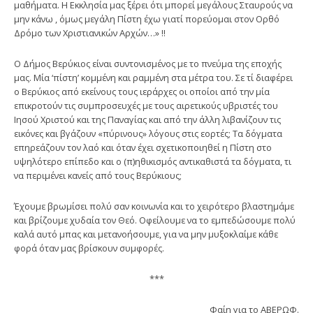
μαθήματα. Η Εκκλησία μας ξέρει ότι μπορεί μεγάλους Σταυρούς να
μην κάνω , όμως μεγάλη Πίστη έχω γιατί πορεύομαι στον Ορθό
Δρόμο των Χριστιανικών Αρχών…» !!
Ο Δήμος Βερύκιος είναι συντονισμένος με το πνεύμα της εποχής
μας. Μία ‘πίστη’ κομμένη και ραμμένη στα μέτρα του. Σε τί διαφέρει
ο Βερύκιος από εκείνους τους ιεράρχες οι οποίοι από την μία
επικροτούν τις συμπροσευχές με τους αιρετικούς υβριστές του
Ιησού Χριστού και της Παναγίας και από την άλλη λιβανίζουν τις
εικόνες και βγάζουν «πύρινους» λόγους στις εορτές; Τα δόγματα
επηρεάζουν τον λαό και όταν έχει σχετικοποιηθεί η Πίστη στο
υψηλότερο επίπεδο και ο (π)ηθικισμός αντικαθιστά τα δόγματα, τι
να περιμένει κανείς από τους Βερύκιους;
Έχουμε βρωμίσει πολύ σαν κοινωνία και το χειρότερο βλαστημάμε
και βρίζουμε χυδαία τον Θεό. Οφείλουμε να το εμπεδώσουμε πολύ
καλά αυτό μπας και μετανοήσουμε, για να μην μυξοκλαίμε κάθε
φορά όταν μας βρίσκουν συμφορές.
***
Φαίη για το ΑΒΕΡΩΦ.