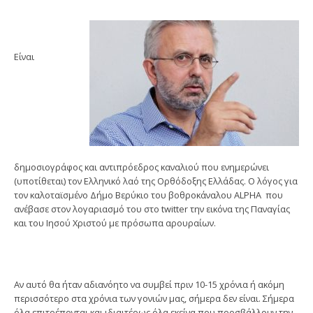
Είναι
δημοσιογράφος και αντιπρόεδρος καναλιού που ενημερώνει
(υποτίθεται) τον Ελληνικό λαό της Ορθόδοξης Ελλάδας. Ο λόγος για
τον καλοταϊσμένο Δήμο Βερύκιο του βοθροκάναλου ALPHA που
ανέβασε στον λογαριασμό του στο twitter την εικόνα της Παναγίας
και του Ιησού Χριστού με πρόσωπα αρουραίων.
Αν αυτό θα ήταν αδιανόητο να συμβεί πριν 10-15 χρόνια ή ακόμη
περισσότερο στα χρόνια των γονιών μας, σήμερα δεν είναι. Σήμερα
όλα επιτρέπονται και ιδιαιτέρως όλα εκείνα που προσβάλλουν την