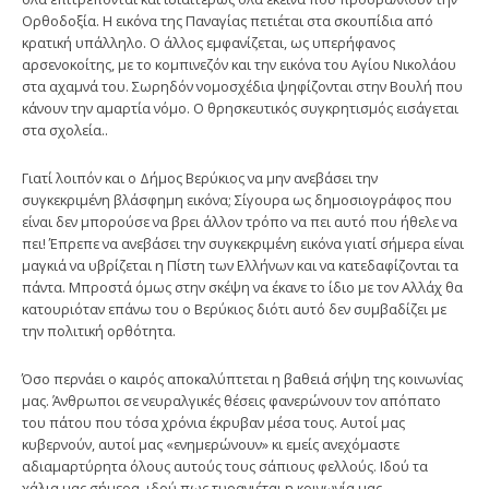
Ορθοδοξία. Η εικόνα της Παναγίας πετιέται στα σκουπίδια από
κρατική υπάλληλο. Ο άλλος εμφανίζεται, ως υπερήφανος
αρσενοκοίτης, με το κομπινεζόν και την εικόνα του Αγίου Νικολάου
στα αχαμνά του. Σωρηδόν νομοσχέδια ψηφίζονται στην Βουλή που
κάνουν την αμαρτία νόμο. Ο θρησκευτικός συγκρητισμός εισάγεται
στα σχολεία..
Γιατί λοιπόν και ο Δήμος Βερύκιος να μην ανεβάσει την
συγκεκριμένη βλάσφημη εικόνα; Σίγουρα ως δημοσιογράφος που
είναι δεν μπορούσε να βρει άλλον τρόπο να πει αυτό που ήθελε να
πει! Έπρεπε να ανεβάσει την συγκεκριμένη εικόνα γιατί σήμερα είναι
μαγκιά να υβρίζεται η Πίστη των Ελλήνων και να κατεδαφίζονται τα
πάντα. Μπροστά όμως στην σκέψη να έκανε το ίδιο με τον Αλλάχ θα
κατουριόταν επάνω του ο Βερύκιος διότι αυτό δεν συμβαδίζει με
την πολιτική ορθότητα.
Όσο περνάει ο καιρός αποκαλύπτεται η βαθειά σήψη της κοινωνίας
μας. Άνθρωποι σε νευραλγικές θέσεις φανερώνουν τον απόπατο
του πάτου που τόσα χρόνια έκρυβαν μέσα τους. Αυτοί μας
κυβερνούν, αυτοί μας «ενημερώνουν» κι εμείς ανεχόμαστε
αδιαμαρτύρητα όλους αυτούς τους σάπιους φελλούς. Ιδού τα
χάλια μας σήμερα, ιδού πως τυρανιέται η κοινωνία μας.