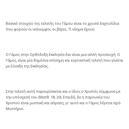
Βασικό στοιχείο της τελετής του Γάμου είναι το χρυσά δαχτυλίδια
που φορούν οι νεόνυμφοι, οι βέρες. Τί νόημα έχουν;
Ο Γάμος στην Ορθόδοξη Εκκλησία δεν είναι μια απλή προσευχή. Ο
Γάμος, είναι μία δημόσια επίσημη και εορταστική τελετή που γίνεται
με Σύναξη της Εκκλησίας.
Στην τελετή αυτή παρευρίσκεται και ο ίδιος ο Χριστός σύμφωνα με
την υπόσχεσή του (Ματθ. 18, 20). Επειδή, δε η παρουσία του
Χριστού είναι μυστική και αόρατη, γι’ αυτό και ο Γάμος λέγεται Ιερό
Μυστήριο.