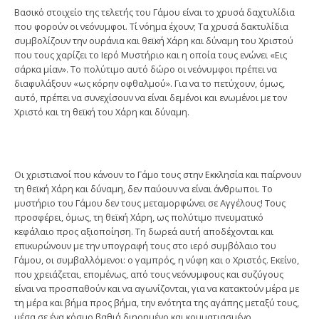
Βασικό στοιχείο της τελετής του Γάμου είναι το χρυσά δαχτυλίδια
που φορούν οι νεόνυμφοι. Τί νόημα έχουν; Τα χρυσά δακτυλίδια
συμβολίζουν την ουράνια και θεϊκή Χάρη και δύναμη του Χριστού
που τους χαρίζει το Ιερό Μυστήριο και η οποία τους ενώνει «Eις
σάρκα μίαν». Το πολύτιμο αυτό δώρο οι νεόνυμφοι πρέπει να
διαφυλάξουν «ως κόρην οφθαλμού». Για να το πετύχουν, όμως,
αυτό, πρέπει να συνεχίσουν να είναι δεμένοι και ενωμένοι με τον
Χριστό και τη θεϊκή του Χάρη και δύναμη.
Οι χριστιανοί που κάνουν το Γάμο τους στην Εκκλησία και παίρνουν
τη θεϊκή Χάρη και δύναμη, δεν παύουν να είναι άνθρωποι. Το
μυστήριο του Γάμου δεν τους μεταμορφώνει σε Αγγέλους! Τους
προσφέρει, όμως, τη θεϊκή Χάρη, ως πολύτιμο πνευματικό
κεφάλαιο προς αξιοποίηση. Τη δωρεά αυτή αποδέχονται και
επικυρώνουν με την υπογραφή τους στο ιερό συμβόλαιο του
Γάμου, οι συμβαλλόμενοι: ο γαμπρός, η νύφη και ο Χριστός. Εκείνο,
που χρειάζεται, επομένως, από τους νεόνυμφους και συζύγους
είναι να προσπαθούν και να αγωνίζονται, για να κατακτούν μέρα με
τη μέρα και βήμα προς βήμα, την ενότητα της αγάπης μεταξύ τους,
μέσα σε ένα κόσμο βαθιά διηρημένο και κομματιασμένο.