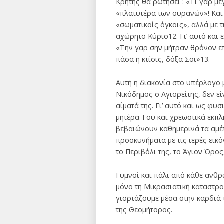
Κρήτης θα ρωτήσει : «Τι γαρ με
«πλατυτέρα των ουρανών»! Και 
«σωματικοίς όγκοις», αλλά με 
αχώρητο Κύριο12. Γι’ αυτό και
«Την γαρ σην μήτραν θρόνον επ
πάσα η κτίσις, δόξα Σοι»13.
Αυτή η διακονία στο υπέρλογο
Νικόδημος ο Αγιορείτης, δεν εί
αίματά της. Γι’ αυτό και ως φυ
μητέρα Του και χρεωστικά εκπλ
βεβαιώνουν καθημερινά τα αμέτ
προσκυνήματα με τις ιερές εικ
το Περιβόλι της, το Άγιον Όρος
Γυμνοί και πάλι από κάθε ανθρ
μόνο τη Μικρασιατική καταστρο
γιορτάζουμε μέσα στην καρδιά 
της Θεομήτορος.