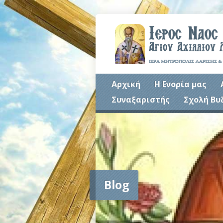
Αρχική
Η Ενορία μας
Συναξαριστής
Σχολή Βυ
Blog