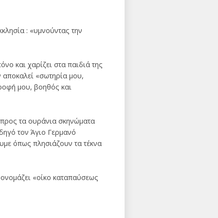
κκλησία : «υμνούντας την
νο και χαρίζει στα παιδιά της
ν αποκαλεί «σωτηρία μου,
τροφή μου, βοηθός και
ά προς τα ουράνια σκηνώματα
δηγό τον Άγιο Γερμανό
υμε όπως πλησιάζουν τα τέκνα
ν ονομάζει «οίκο καταπαύσεως