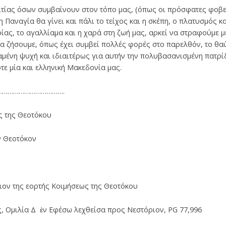
τίας όσων συμβαίνουν στον τόπο μας, (όπως οι πρόσφατες φοβερ
 Παναγία θα γίνει και πάλι το τείχος και η σκέπη, ο πλατυσμός κ
οίας, το αγαλλίαμα και η χαρά στη ζωή μας, αρκεί να στραφούμε 
ι θα ζήσουμε, όπως έχει συμβεί πολλές φορές στο παρελθόν, το 
αμένη ψυχή και ιδιαιτέρως για αυτήν την πολυβασανισμένη πατρίδ
τε μία και ελληνική Μακεδονία μας.
…………………………….
ς της Θεοτόκου
ν Θεοτόκον
κιον της εορτής Κοιμήσεως της Θεοτόκου
, Ομιλία Δ ἐν Εφέσω λεχθείσα προς Νεστόριον, PG 77,996