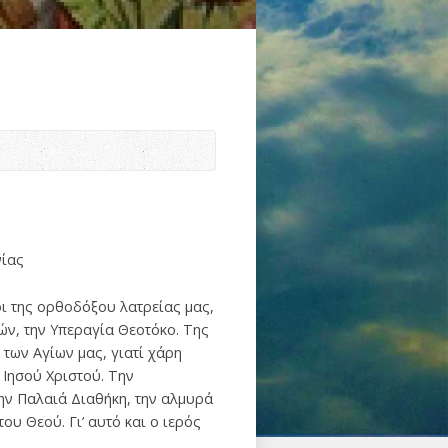
νίας
οι της ορθοδόξου λατρείας μας,
ών, την Υπεραγία Θεοτόκο. Της
 των Αγίων μας, γιατί χάρη
 Ιησού Χριστού. Την
την Παλαιά Διαθήκη, την αλμυρά
υ Θεού. Γι’ αυτό και ο ιερός