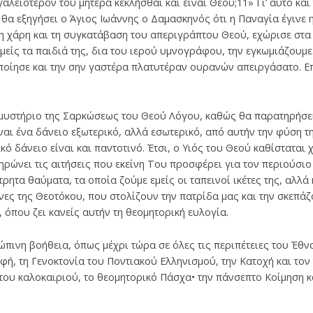
γαλειότερον του μητέρα κεκλήσθαι και είναι Θεού;11» Γι’ αυτό κα
θα εξηγήσει ο Άγιος Ιωάννης ο Δαμασκηνός ότι η Παναγία έγινε
τη χάρη και τη συγκατάβαση του απεριγράπτου Θεού, εχώρισε στ
 εμείς τα παιδιά της, δια του ιερού υμνογράφου, την εγκωμιάζουμ
οίησε και την σην γαστέρα πλατυτέραν ουρανών απειργάσατο. Επί
 μυστήριο της Σαρκώσεως του Θεού Λόγου, καθώς θα παρατηρήσε
ναι ένα δάνειο εξωτερικό, αλλά εσωτερικό, από αυτήν την φύση τ
σικό δάνειο είναι και παντοτινό. Έτσι, ο Υιός του Θεού καθίσταται
ηρώνει τις αιτήσεις που εκείνη Του προσφέρει για τον περιούσιο
ρητα θαύματα, τα οποία ζούμε εμείς οι ταπεινοί ικέτες της, αλλά
όνες της Θεοτόκου, που στολίζουν την πατρίδα μας και την σκεπά
, όπου ζει κανείς αυτήν τη θεομητορική ευλογία.
ώπινη βοήθεια, όπως μέχρι τώρα σε όλες τις περιπέτειες του Έθν
φή, τη Γενοκτονία του Ποντιακού Ελληνισμού, την Κατοχή και τον
του καλοκαιριού, το θεομητορικό Πάσχα• την πάνσεπτο Κοίμηση 