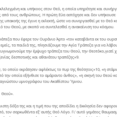
εκλελεγμένη και υπήκοος στον Θεό, η οποία υπηρέτησε και συνήργ
ς από τους ανθρώπους. Η πρώτη Εύα αστόχησε και δεν υπήκουσε 
ης υπακοής της έγινε η εκλεκτή, ώστε να συνεργασθεί με το Θεό κ
ό του Θεού, με σκοπό να συντελεσθεί η ανακαίνιση του κόσμου.
Τράπεζα που έφερε τον Ουράνιο Άρτο «τον καταβάντα εκ του ουρα
 εμείς, τα παιδιά της, πλησιάζουμε την Αγία Τράπεζα για να λάβο
 ευγνωμονούμε την έμψυχο τράπεζα του Θεού, την Θεοτόκο,γιατί χ
ενίας δεσποτικής και αθανάτου τραπέζης»9.
, το οποίο εκράτησεν αφλέκτως το πυρ της θεότητος»10, «η στάμ
πό την οποία εξήνθισε το αμάραντο άνθος», «η σκηνή του Θεού κα
υ αγνώστου υμνογράφου του Ακαθίστου Ύμνου.
 Θεού».
ιστη δόξα της και η τιμή που της αποδίδει η Εκκλησία δεν αφορού
ρπό, τον σαρκωθέντα εξ’ αυτής Θεό Λόγο. Γι’ αυτό γεμάτος θαυμα