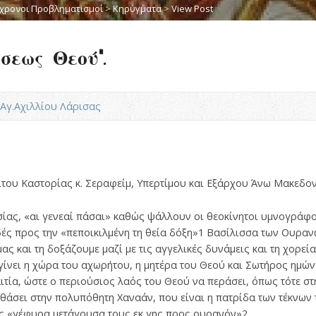
χρονοι Προβληματισμοί
>
Κηρύγματα
>
View Post
σεως Θεού”.
Ν.Αγ.Αχιλλίου Λάρισας
ου Καστορίας κ. Σεραφείμ, Υπερτίμου και Εξάρχου Άνω Μακεδο
σίας, «αι γενεαί πάσαι» καθώς ψάλλουν οι θεοκίνητοι υμνογράφ
ές προς την «πεποικιλμένη τη θεία δόξη»1 Βασίλισσα των Ουραν
 και τη δοξάζουμε μαζί με τις αγγελικές δυνάμεις και τη χορεία
 γίνει η χώρα του αχωρήτου, η μητέρα του Θεού και Σωτήρος ημών
αιτία, ώστε ο περιούσιος λαός του Θεού να περάσει, όπως τότε σ
θάσει στην πολυπόθητη Χαναάν, που είναι η πατρίδα των τέκνων το
ς «γέφυρα μετάγουσα τους εκ γης προς ουρανόν»2.