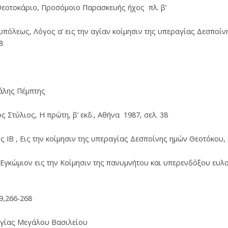
Θεοτοκάριο, Προσόμοιο Παρασκευής ήχος πλ. β’
πόλεως, Λόγος α’ εις την αγίαν κοίμησιν της υπεραγίας Δεσποίν
8
άλης Πέμπτης
Στύλιος, Η πρώτη, β’ εκδ., Αθήνα 1987, σελ. 38
ς ΙΒ , Εις την κοίμησιν της υπεραγίας Δεσποίνης ημών Θεοτόκου,
 Εγκώμιον εις την Κοίμησιν της πανυμνήτου και υπερενδόξου ευ
9,266-268
ργίας Μεγάλου Βασιλείου