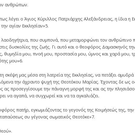
των ανθρώπων.
όπως λέγει ο Άγιος Κύριλλος Πατριάρχης Αλεξάνδρειας, η ίδια η Ε
την αγίαν Εκκλησίαν»5.
 η λαοδηγήτρια, που συμπονά, που μεταμορφώνει τον ανθρώπινο πό
στις δυσκολίες της ζωής. Γι αυτό και ο θεοφόρος Δαμασκηνός τη
ς, θυμηδία μου, πνοή μου, προστασία μου, ύμνος και χαρά μου, 
ότης μου»6.
 τη σκέψη μας μέσα στη λατρεία της Εκκλησίας, να πετάξει αμυδρ
όμενα την άχραντο ψυχή της Θεοτόκου Μαρίας. Έχοντας δε ως ο
 ας προσεγγίσουμε την πάναγνη μορφή της και ας την πλησιάσο
ρει να αγαπά, να συγχωρεί και να τα αγκαλιάζει.
εοφόρος πατήρ, εγκωμιάζοντας το γεγονός της Κοιμήσεώς της, τη
αταπαύσεως συ γέγονας σωματικός Θεοτόκε»7.
Θεού».