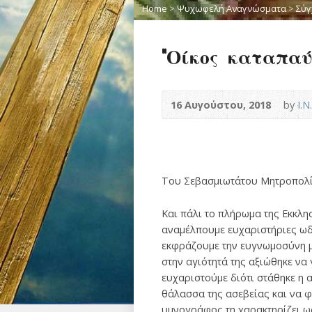
Home
>
Ψυχωφελή Αναγνώσματα
>
Σύγ
“Οίκος καταπαύ
16 Αυγούστου, 2018
by
Ι.
Του Σεβασμιωτάτου Μητροπολίτ
Και πάλι το πλήρωμα της Εκκλη
αναμέλπουμε ευχαριστήριες ωδ
εκφράζουμε την ευγνωμοσύνη μας
στην αγιότητά της αξιώθηκε να
ευχαριστούμε διότι στάθηκε η 
θάλασσα της ασεβείας και να φ
υμνογράφος τη χαρακτηρίζει ω