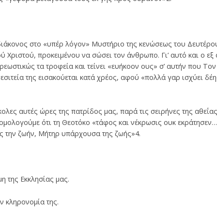
ο διάκονος στο «υπέρ λόγον» Μυστήριο της κενώσεως του Δευτέρ
ύ Χριστού, προκειμένου να σώσει τον άνθρωπο. Γι’ αυτό και ο εξ
ρεωστικώς τα τροφεία και τείνει «ευήκοον ους» σ’ αυτήν που Το
η μεσιτεία της εισακούεται κατά χρέος, αφού «πολλά γαρ ισχύει δ
ολες αυτές ώρες της πατρίδος μας, παρά τις σειρήνες της αθεΐας 
ι ομολογούμε ότι τη Θεοτόκο «τάφος και νέκρωσις ουκ εκράτησεν… 
ς την ζωήν, Μήτηρ υπάρχουσα της ζωής»4.
μη της Εκκλησίας μας.
ην κληρονομία της.