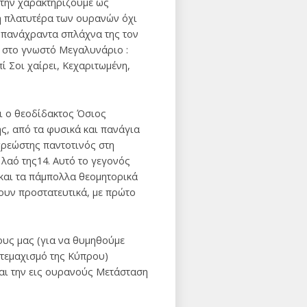
ι την χαρακτηρίζουμε ως
 η πλατυτέρα των ουρανών όχι
α πανάχραντα σπλάχνα της τον
ε στο γνωστό Μεγαλυνάριο :
 Σοι χαίρει, Κεχαριτωμένη,
ι ο θεοδίδακτος Όσιος
ης, από τα φυσικά και πανάγια
 χρεώστης παντοτινός στη
 λαό της14. Αυτό το γεγονός
 και τα πάμπολλα θεομητορικά
ζουν προστατευτικά, με πρώτο
ους μας (για να θυμηθούμε
 τεμαχισμό της Κύπρου)
και την εις ουρανούς Μετάσταση