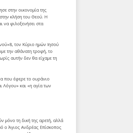
ησε στην οικονομία της
στην κλήση του Θεού. Η
αι να φιλοξενήσει στα
νού»8, τον Κύριο ημών Ιησού
υμε την αθάνατη τροφή, το
ωρίς αυτήν δεν θα είχαμε τη
να που έφερε το ουράνιο
ι Λόγου» και «η αγία των
ν μόνο τη δική της αρετή, αλλά
σμό ο Άγιος Ανδρέας Επίσκοπος