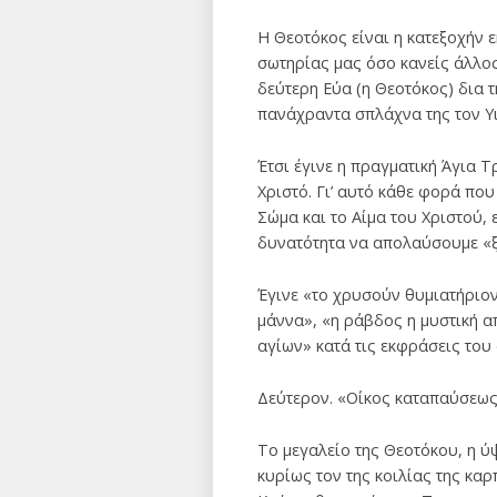
Η Θεοτόκος είναι η κατεξοχήν 
σωτηρίας μας όσο κανείς άλλο
δεύτερη Εύα (η Θεοτόκος) δια τ
πανάχραντα σπλάχνα της τον Υι
Έτσι έγινε η πραγματική Άγια 
Χριστό. Γι’ αυτό κάθε φορά που
Σώμα και το Αίμα του Χριστού,
δυνατότητα να απολαύσουμε «ξ
Έγινε «το χρυσούν θυμιατήριον
μάννα», «η ράβδος η μυστική α
αγίων» κατά τις εκφράσεις το
Δεύτερον. «Οίκος καταπαύσεως
Το μεγαλείο της Θεοτόκου, η ύψ
κυρίως τον της κοιλίας της κα