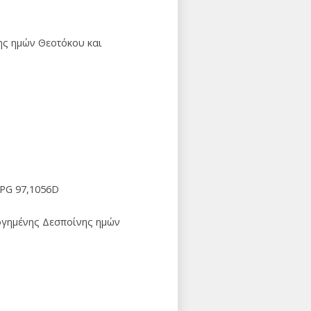
ης ημών Θεοτόκου και
 PG 97,1056D
λογημένης Δεσποίνης ημών