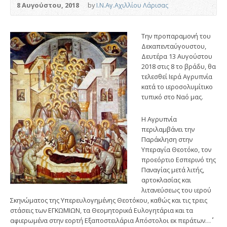
8 Αυγούστου, 2018
by
Ι.Ν.Αγ.Αχιλλίου Λάρισας
Την προπαραμονή του
Δεκαπενταύγουστου,
Δευτέρα 13 Αυγούστου
2018 στις 8 το βράδυ, θα
τελεσθεί Ιερά Αγρυπνία
κατά το ιεροσολυμίτικο
τυπικό στο Ναό μας.
Η Αγρυπνία
περιλαμβάνει την
Παράκληση στην
Υπεραγία Θεοτόκο, τον
προεόρτιο Εσπερινό της
Παναγίας μετά λιτής,
αρτοκλασίας και
λιτανεύσεως του ιερού
Σκηνώματος της Υπερευλογημένης Θεοτόκου, καθώς και τις τρεις
στάσεις των ΕΓΚΩΜΙΩΝ, τα Θεομητορικά Ευλογητάρια και τα
αφιερωμένα στην εορτή Εξαποστειλάρια ΄΄Απόστολοι εκ περάτων…΄΄