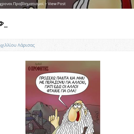
χρονοι Προβληματισμοί
>
View Post
»…
.Αχιλλίου Λάρισας