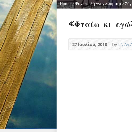
Home
>
Ψυχωφελή Αναγνώσματα
>
Σύγ
«Φταίω κι εγώ
27 Ιουλίου, 2018
by
Ι.Ν.Αγ