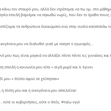
α κάνω τον σταυρό μου, αλλά δεν ντρέπομαι να πω ομ.. στο μάθημ
λησία επειδή βαριέμαι να σηκωθώ νωρίς, που δεν το έμαθα ποιος 
ασπίζομαι τα ανθρώπινα δικαιώματα ενώ στην ουσία καταπατάω τα
ικογένεια μου να διαλυθεί γιατί με νίκησε ο εγωισμός…
γιό μου πως είναι μαγκιά να αλλάζει πέντε πέντε τις γυναίκες κα
η επειδή η κοινωνία μου είπε « σιγά μωρέ και τι έγινε»
αιδί μου « Χτύπα αφού σε χτύπησαν»
 η πίστη μου και η οικογένεια μου απειλείται!
… ούτε οι κυβερνήσεις..ούτε ο Θεός. Φταίω εγώ!