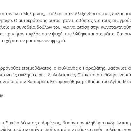
ιστιανών ο Μαξιμίνος, εκτέλεσε στην Αλεξάνδρεια τους δοξασμέ
γραφο. Ο αυτοκράτορας αυτος ήταν διαβόητος για τους διωγμούς
πλοίο με συνοδεία δούλων του, για να φτάση στην Κωνσταντινούπ
αι πριν ήταν τυφλός στην ψυχή, τυφλώθηκε και στα μάτια. Στη σ
τα χέρια τον μαστίγωναν φριχτά.
ρραγούσε ετοιμοθάνατος, ο Ιουλιανός ο Παραβάτης. Βασάνισε κ
στιανικές εκκλησίες σε ειδωλολατρικές. Όταν κάποτε θέλησε να π
οντά από την Καισάρεια. Εκεί φονεύθηκε με θαύμα του Αγίου Με
αν
ο Ε καὶ ο Λέοντας ο Αρμένιος, βασάνισαν πληθώρα ανδρών και γ
ενώ βρισκόταν σε ένα πλοίο, κατά την διάρκεια ενός πολέμου, γ