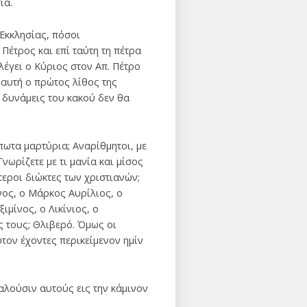
ία.
Εκκλησίας, πόσοι
Πέτρος και επί ταύτη τη πέτρα
λέγει ο Κύριος στον Απ. Πέτρο
 αυτή ο πρώτος λίθος της
 δυνάμεις του κακού δεν θα
πωτα μαρτύρια; Αναρίθμητοι, με
ωρίζετε με τι μανία και μίσος
εροι διώκτες των χριστιανών;
νος, ο Μάρκος Αυρίλιος, ο
ιμίνος, ο Λικίνιος, ο
ς τους; Θλιβερό. Όμως οι
τον έχοντες περικείμενον ημίν
αλού­σιν αυτούς εις την κάμινον