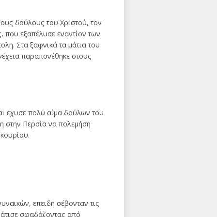
νους δούλους του Χριστού, τον
, που εξαπέλυσε εναντίον των
ολη. Στα ξαφνικά τα μάτια του
υνέχεια παραπονέθηκε στους
αι έχυσε πολύ αίμα δούλων του
άη στην Περσία να πολεμήση
ρκουρίου.
υναικών, επειδή σέβονταν τις
ονάτισε σφαδάζοντας από