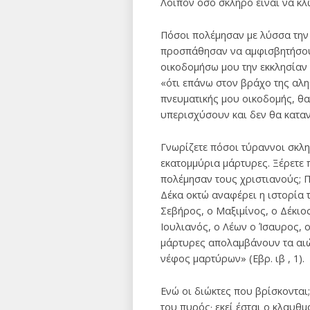
Λοιπόν όσο σκληρό είναι να κλ
Πόσοι πολέμησαν με λύσσα την
προσπάθησαν να αμφισβητήσουν 
οικοδομήσω μου την εκκλησίαν 
«ότι επάνω στον βράχο της αλη
πνευματικής μου οικοδομής, θα
υπερισχύσουν και δεν θα καταν
Γνωρίζετε πόσοι τύραννοι σκλη
εκατομμύρια μάρτυρες. Ξέρετε 
πολέμησαν τους χριστιανούς; Π
Δέκα οκτώ αναφέρει η ιστορία 
Σεβήρος, ο Μαξιμίνος, ο Δέκιος
Ιουλιανός, ο Λέων ο Ίσαυρος, 
μάρτυρες απολαμβάνουν τα αιών
νέφος μαρτύρων» (Εβρ. ιβ , 1).
Ενώ οι διώκτες που βρίσκονται;
του πυρός· εκεί έσται ο κλαυθμ