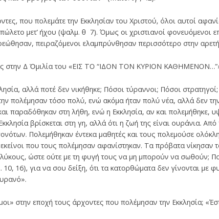
ντες, που πολεμάτε την Εκκλησίαν του Χριστού, όλοι αυτοί αφανί
πώλετο μετ’ ήχου (ψαλμ. θ 7). Όμως οι χριστιανοί φονευόμενοι 
ρεώθησαν, πειραζόμενοι ελαμπρύνθησαν περισσότερο στην αρετή
ς στην Δ Ὁμιλία του «ΕΙΣ ΤΟ “ΙΔΟΝ ΤΟΝ ΚΥΡΙΟΝ ΚΑΘΗΜΕΝΟΝ…”» 
ησία, αλλά ποτέ δεν νικήθηκε; Πόσοι τύραννοι; Πόσοι στρατηγοί
 την πολέμησαν τόσο πολύ, ενώ ακόμα ήταν πολύ νέα, αλλά δεν την
αι παραδόθηκαν στη λήθη, ενώ η Εκκλησία, αν και πολεμήθηκε, 
κκλησία βρίσκεται στη γη, αλλά ότι η ζωή της είναι ουράνια. Από
ονότων. Πολεμήθηκαν έντεκα μαθητές και τους πολεμούσε ολόκλη
εκείνοι που τους πολέμησαν αφανίστηκαν. Τα πρόβατα νίκησαν τ
λύκους, ώστε ούτε με τη φυγή τους να μη μπορούν να σωθούν; Πο
 10, 16), για να σου δείξη, ότι τα κατορθώματα δεν γίνονται με φ
ουρανό».
μοι» στην εποχή τους άρχοντες που πολέμησαν την Εκκλησία; «Έστ