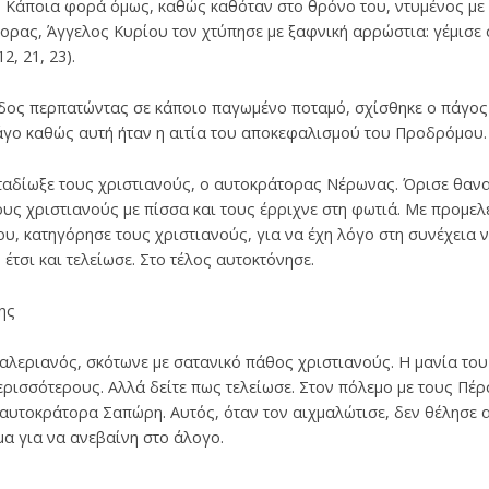
 Κάποια φορά όμως, καθώς καθόταν στο θρόνο του, ντυμένος με 
ορας, Άγγελος Κυρίου τον χτύπησε με ξαφνική αρρώστια: γέμισε 
, 21, 23).
δος περπατώντας σε κάποιο παγωμένο ποταμό, σχίσθηκε ο πάγος κ
άγο καθώς αυτή ήταν η αιτία του αποκεφαλισμού του Προδρόμου.
αταδίωξε τους χριστιανούς, ο αυτοκράτορας Νέρωνας. Όρισε θαν
ους χριστιανούς με πίσσα και τους έρριχνε στη φωτιά. Με προμελ
ου, κατηγόρησε τους χριστιανούς, για να έχη λόγο στη συνέχεια 
τσι και τελείωσε. Στο τέλος αυτοκτόνησε.
ης
λεριανός, σκότωνε με σατανικό πάθος χριστιανούς. Η μανία του
ερισσότερους. Αλλά δείτε πως τελείωσε. Στον πόλεμο με τους Πέρ
αυτοκράτορα Σαπώρη. Αυτός, όταν τον αιχμαλώτισε, δεν θέλησε α
α για να ανεβαίνη στο άλογο.