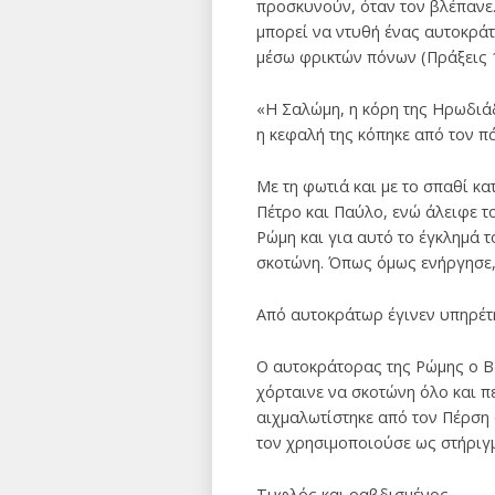
προσκυνούν, όταν τον βλέπανε.
μπορεί να ντυθή ένας αυτοκράτ
μέσω φρικτών πόνων (Πράξεις 12
«Η Σαλώμη, η κόρη της Ηρωδιά
η κεφαλή της κόπηκε από τον π
Με τη φωτιά και με το σπαθί κ
Πέτρο και Παύλο, ενώ άλειφε τ
Ρώμη και για αυτό το έγκλημά τ
σκοτώνη. Όπως όμως ενήργησε, έ
Από αυτοκράτωρ έγινεν υπηρέτ
Ο αυτοκράτορας της Ρώμης ο Βα
χόρταινε να σκοτώνη όλο και π
αιχμαλωτίστηκε από τον Πέρση 
τον χρησιμοποιούσε ως στήριγμ
Τυφλός και ραβδισμένος