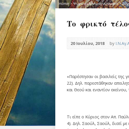
Home
>
Ψυχωφελή Αναγνώσματα
>
Σύγ
Το φρικτό τέλο
20 Ιουλίου, 2018
by
Ι.Ν.Αγ
«Παρέστησαν οι βασιλείς της γ
22). Δηλ. παρεστάθηκαν απειλητ
και Θεού και εναντίον εκείνου,
Τι είπε ο Κύριος στον Απ. Παύλ
4). Δηλ. Σαούλ, Σαούλ, διατί μ