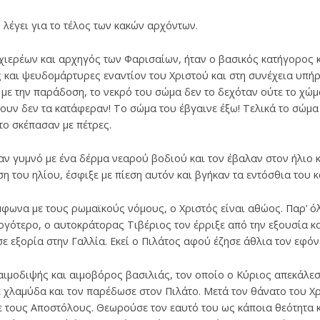
 λέγει για το τέλος των κακών αρχόντων.
ιερέων και αρχηγός των Φαρισαίων, ήταν ο βασικός κατήγορος κ
 και ψευδομάρτυρες εναντίον του Χριστού και στη συνέχεια υπή
ε την παράδοση, το νεκρό του σώμα δεν το δεχόταν ούτε το χώμ
υν δεν τα κατάφεραν! Το σώμα του έβγαινε έξω! Τελικά το σώμα 
το σκέπασαν με πέτρες.
αν γυμνό με ένα δέρμα νεαρού βοδιού και τον έβαλαν στον ήλιο 
 του ηλίου, έσφιξε με πίεση αυτόν και βγήκαν τα εντόσθια του κα
φωνα με τους ρωμαϊκούς νόμους, ο Χριστός είναι αθώος. Παρ’ 
γότερο, ο αυτοκράτορας Τιβέριος τον έρριξε από την εξουσία κα
σε εξορία στην Γαλλία. Εκεί ο Πιλάτος αφού έζησε άθλια τον εφό
αιμοδιψής και αιμοβόρος βασιλιάς, τον οποίο ο Κύριος απεκάλε
 χλαμύδα και τον παρέδωσε στον Πιλάτο. Μετά τον θάνατο του Χρ
 τους Αποστόλους. Θεωρούσε τον εαυτό του ως κάποια θεότητα κ