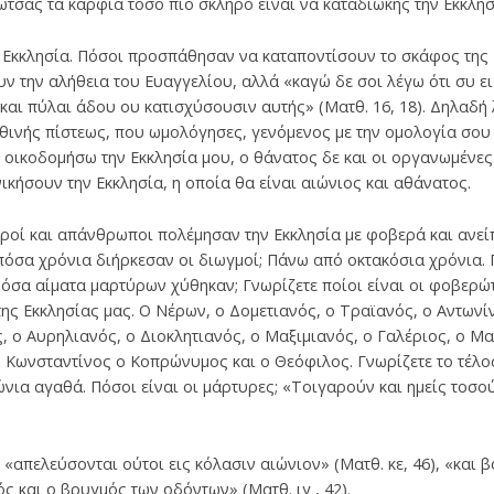
ωτσάς τα καρφιά τόσο πιο σκληρό είναι να καταδιώκης την Εκκλησ
 Εκκλησία. Πόσοι προσπάθησαν να καταποντίσουν το σκάφος της 
την αλήθεια του Ευαγγελίου, αλλά «καγώ δε σοι λέγω ότι συ ει 
και πύλαι άδου ου κατισχύσουσιν αυτής» (Ματθ. 16, 18). Δηλαδή 
θινής πίστεως, που ωμολόγησες, γενόμενος με την ομολογία σου
 οικοδομήσω την Εκκλησία μου, ο θάνατος δε και οι οργανωμένες
ικήσουν την Εκκλησία, η οποία θα είναι αιώνιος και αθάνατος.
ροί και απάνθρωποι πολέμησαν την Εκκλησία με φοβερά και ανεί
πόσα χρόνια διήρκεσαν οι διωγμοί; Πάνω από οκτακόσια χρόνια. Γν
όσα αίματα μαρτύρων χύθηκαν; Γνωρίζετε ποίοι είναι οι φοβερώτ
της Εκκλησίας μας. Ο Νέρων, ο Δομετιανός, ο Τραϊανός, ο Αντωνί
, ο Αυρηλιανός, ο Διοκλητιανός, ο Μαξιμιανός, ο Γαλέριος, ο Μαξ
ο Κωνσταντίνος ο Κοπρώνυμος και ο Θεόφιλος. Γνωρίζετε το τέλο
ια αγαθά. Πόσοι είναι οι μάρτυρες; «Τοιγαρούν και ημείς τοσού
 «απελεύσονται ούτοι εις κόλασιν αιώνιον» (Ματθ. κε, 46), «και β
ός και ο βρυγμός των οδόντων» (Ματθ. ιγ , 42).