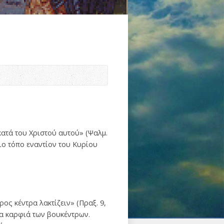
κατά του Χριστού αυτού» (Ψαλμ.
διο τόπο εναντίον του Κυρίου
ρος κέντρα λακτίζειν» (Πραξ. 9,
νια καρφιά των βουκέντρων.