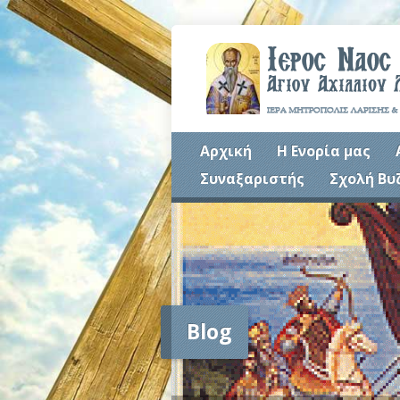
Αρχική
Η Ενορία μας
Συναξαριστής
Σχολή Βυ
Blog