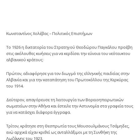
Κωνσταντίνος Χολέβας – Πολιτικός Επιστήμων
Το 1926 η δικτατορία του Στρατηγού Θεοδώρου Παγκάλου προέβη
στις ακόλουθες κινήσεις για να κερδίσει την εύνοια του νεότευκτου
αλβανικού κράτους:
Πρώτον, αδιαφόρησε για τον διωγμό της ελληνικής παιδείας στην
Αλβανία και για την καταπάτηση του Πρωτοκόλλου της Κερκύρας
του 1914.
Δεύτερον, απαγόρευσε τη λειτουργία των Βορειοηπειρωτικών
σωματείων στην Αθήνα και έστειλε την Αστυνομία στα γραφεία τους
για να κατάσχει διάφορα έγγραφα.
Τρίτον, κράτησε στη Θεσπρωτία τους Μουσουλμάνους Τσάμηδες,
ενώ αρχικά είχαν κριθεί ως ανταλλάξιμοι με τη Συνθήκη της
Λωζάννης του 1923.