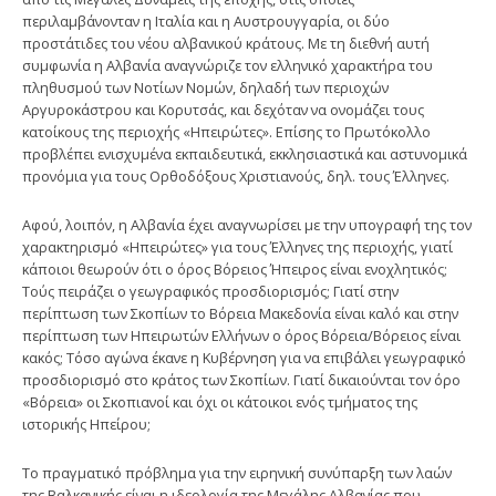
περιλαμβάνονταν η Ιταλία και η Αυστρουγγαρία, οι δύο
προστάτιδες του νέου αλβανικού κράτους. Με τη διεθνή αυτή
συμφωνία η Αλβανία αναγνώριζε τον ελληνικό χαρακτήρα του
πληθυσμού των Νοτίων Νομών, δηλαδή των περιοχών
Αργυροκάστρου και Κορυτσάς, και δεχόταν να ονομάζει τους
κατοίκους της περιοχής «Ηπειρώτες». Επίσης το Πρωτόκολλο
προβλέπει ενισχυμένα εκπαιδευτικά, εκκλησιαστικά και αστυνομικά
προνόμια για τους Ορθοδόξους Χριστιανούς, δηλ. τους Έλληνες.
Αφού, λοιπόν, η Αλβανία έχει αναγνωρίσει με την υπογραφή της τον
χαρακτηρισμό «Ηπειρώτες» για τους Έλληνες της περιοχής, γιατί
κάποιοι θεωρούν ότι ο όρος Βόρειος Ήπειρος είναι ενοχλητικός;
Τούς πειράζει ο γεωγραφικός προσδιορισμός; Γιατί στην
περίπτωση των Σκοπίων το Βόρεια Μακεδονία είναι καλό και στην
περίπτωση των Ηπειρωτών Ελλήνων ο όρος Βόρεια/Βόρειος είναι
κακός; Τόσο αγώνα έκανε η Κυβέρνηση για να επιβάλει γεωγραφικό
προσδιορισμό στο κράτος των Σκοπίων. Γιατί δικαιούνται τον όρο
«Βόρεια» οι Σκοπιανοί και όχι οι κάτοικοι ενός τμήματος της
ιστορικής Ηπείρου;
Το πραγματικό πρόβλημα για την ειρηνική συνύπαρξη των λαών
της Βαλκανικής είναι η ιδεολογία της Μεγάλης Αλβανίας που