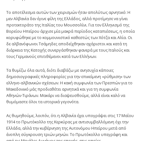
Το αποτέλεσμα αυτών των χειρισμών ήταν απολύτως αρνητικό: Η
μεν Αλβανία δεν έγινε φίλη της Ελλάδος, αλλά προτίμησε να γίνει
προτεκτοράτο της Ιταλίας του Μουσσολίνι. Για τον Ελληνισμό της
Βορείου Ηπείρου άρχισε μία μακρά περίοδος καταπιέσεως, η οποία
κορυφώθηκε με το κομμουνιστικό καθεστώς των Χότζα και Αλία. Οι
δε αλβανόφωνοι Τσάμηδες αποδείχθηκαν αχάριστοι και κατά τη
διάρκεια της Κατοχής συνεργάσθηκαν φανερά με τους Ιταλούς και
τους Γερμανούς επιτιθέμενοι κατά των Ελλήνων.
Τα θυμίζω όλα αυτά, διότι διαβάζω με ανησυχία κάποιες
δημοσιογραφικές πληροφορίες για την επικείμενη «ρύθμιση» των
ελληνο-αλβανικών σχέσεων. Η κακή συμφωνία των Πρεσπών για το
Μακεδονικό μάς προδιαθέτει αρνητικά και για τη συμφωνία
Αθηνών-Τιράνων. Μακάρι να διαψευσθούμε, αλλά είναι καλό να
θυμόμαστε όλοι τα ιστορικά γεγονότα.
Ας θυμηθούμε, λοιπόν, ότι η Αλβανία έχει υπογράψει στις 17 Μαΐου
1914 το Πρωτόκολλο της Κερκύρας με αντισυμβαλλόμενη όχι την
Ελλάδα, αλλά την κυβέρνηση της Αυτονόμου Ηπείρου μετά από
ένοπλη σύγκρουση τριών μηνών. Το Πρωτόκολλο υπεγράφη και
από τις Μεγάλες Δυνάμεις της εποχής, στις οποίες