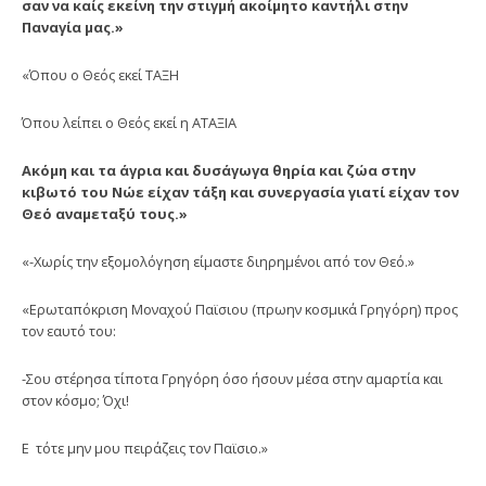
σαν να καίς εκείνη την στιγμή ακοίμητο καντήλι στην
Παναγία μας.»
«Όπου ο Θεός εκεί ΤΑΞΗ
Όπου λείπει ο Θεός εκεί η ΑΤΑΞΙΑ
Ακόμη και τα άγρια και δυσάγωγα θηρία και ζώα στην
κιβωτό του Νώε είχαν τάξη και συνεργασία γιατί είχαν τον
Θεό αναμεταξύ τους.»
«-Χωρίς την εξομολόγηση είμαστε διηρημένοι από τον Θεό.»
«Ερωταπόκριση Μοναχού Παϊσιου (πρωην κοσμικά Γρηγόρη) προς
τον εαυτό του:
-Σου στέρησα τίποτα Γρηγόρη όσο ήσουν μέσα στην αμαρτία και
στον κόσμο; Όχι!
Ε τότε μην μου πειράζεις τον Παϊσιο.»