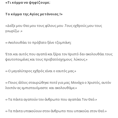
«Τι κόμμα να ψηφίζουμε;
Το κόμμα της Αγίας μετάνοιας.!»
«Δείξε μου Θεε μου τους φίλους μου .Τους εχθρούς μου τους
γνωρίζω .»
«-Ακολουθάει το πρόβατο ξένο τζομπάνη;
’Ετσι και αυτός που αγαπά και ξέρει τον Χριστό δεν ακολουθάει τους
ψευτοποιμένες και τους προβατόσχημους λύκους.»
«-Ο μεγαλύτερος εχθρός είναι ο εαυτός μας.»
«-Ποιος άλλος σταυρώθηκε ποτέ για μας; Μονάχα ο Χριστός, αυτόν
λοιπόν ας εμπιστευόμαστε και ακολουθάμε.»
«-Τα πάντα αγαπούν τον άνθρωπο που αγαπάει Τον Θεό.»
«-Τα πάντα υπακούουν στον άνθρωπο που υπακούει στον Θεό.»