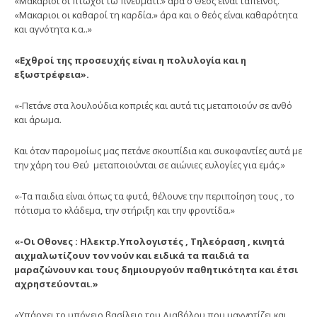
«Μακάριοι οι πτωχοί τω πνεύματι.» άρα ο Θεος έιναι ταπεινός.
«Μακαριοι οι καθαροί τη καρδία.» άρα και ο θεός είναι καθαρότητα
και αγνότητα κ.α..»
«Εχθροί της προσευχής είναι η πολυλογία και η
εξωστρέφεια».
«-Πετάνε στα λουλούδια κοπριές και αυτά τις μεταποιούν σε ανθό
και άρωμα.
Και όταν παρομοίως μας πετάνε σκουπίδια και συκοφαντίες αυτά με
την χάρη του Θεύ μεταποιούνται σε αιώνιες ευλογίες για εμάς.»
«-Τα παιδια είναι όπως τα φυτά, θέλουνε την περιποίηση τους , το
πότισμα το κλάδεμα, την στήριξη και την φροντίδα.»
«-Οι Οθονες : Ηλεκτρ.Υπολογιστές , Τηλεόραση , κινητά
αιχμαλωτίζουν τον νούν και ειδικά τα παιδιά τα
μαραζώνουν και τους δημιουργούν παθητικότητα και έτσι
αχρηστεύονται.»
«Υπάρχει το υπόγειο βασίλειο του Διαβόλου που μαγνητίζει και