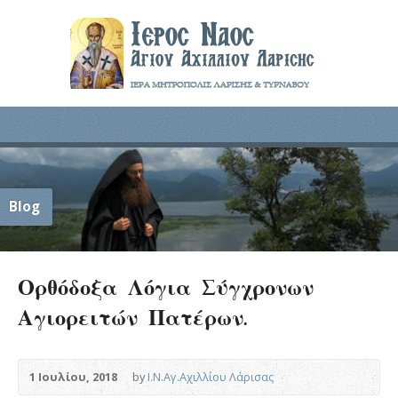
Blog
Ορθόδοξα Λόγια Σύγχρονων
Αγιορειτών Πατέρων.
1 Ιουλίου, 2018
by
Ι.Ν.Αγ.Αχιλλίου Λάρισας