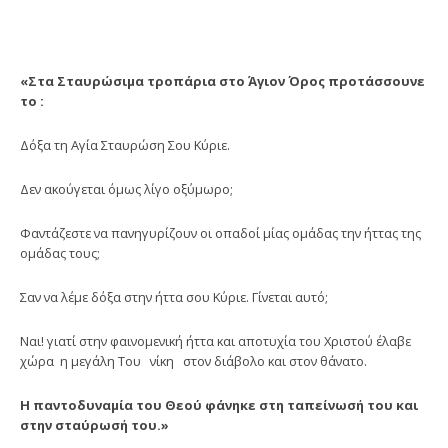
«Στα Σταυρώσιμα τροπάρια στο Άγιον Όρος προτάσσουνε
το :
Δόξα τη Αγία Σταυρώση Σου Κύριε.
Δεν ακούγεται όμως λίγο οξύμωρο;
Φαντάζεστε να πανηγυρίζουν οι οπαδοί μίας ομάδας την ήττας της
ομάδας τους;
Σαν να λέμε δόξα στην ήττα σου Κύριε. Γίνεται αυτό;
Ναι! γιατί στην φαινομενική ήττα και αποτυχία του Χριστού έλαβε
χώρα η μεγάλη Του νίκη στον διάβολο και στον θάνατο.
Η παντοδυναμία του Θεού φάνηκε στη ταπείνωσή του και
στην σταύρωσή του.»