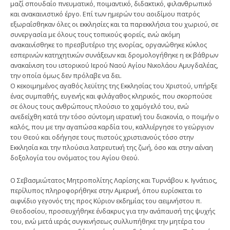
μαζί σπουδαίο πνευματικό, ποιμαντικό, διδακτικό, φιλανθρωπικό
και ανακαινιστικό έργο. Επί των ημερών του αοιδίμου πατρός
εξωραΐσθηκαν όλες οι εκκλησίες και τα παρεκκλήσια του χωριού, σε
συνεργασία με όλους τους τοπικούς φορείς, ενώ ακόμη
ανακαινίσθηκε το πρεσβυτέριο της ενορίας, οργανώθηκε κύκλος
εσπερινών κατηχητικών συνάξεων και δρομολογήθηκε η εκ βάθρων
ανακαίνιση του ιστορικού Ιερού Ναού Αγίου Νικολάου Αμυγδαλέας,
την οποία όμως δεν πρόλαβε να δει.
Ο κεκοιμημένος αγαθός λεϋίτης της Εκκλησίας του Χριστού, υπήρξε
ένας συμπαθής, ευγενής και φιλάγαθος κληρικός, που σκορπούσε
σε όλους τους ανθρώπους πλούσιο το χαμόγελό του, ενώ
ανεδείχθη κατά την τόσο σύντομη ιερατική του διακονία, ο ποιμήν ο
καλός, που με την αγαπώσα καρδία του, καλλιέργησε το γεώργιον
του Θεού και οδήγησε τους πιστούς χριστιανούς τόσο στην
Εκκλησία και την πλούσια λατρευτική της ζωή, όσο και στην αέναη
δοξολογία του ονόματος του Αγίου Θεού.
Ο Σεβασμιώτατος Μητροπολίτης Λαρίσης και Τυρνάβου κ. Ιγνάτιος,
περίλυπος πληροφορήθηκε στην Αμερική, όπου ευρίσκεται το
αιφνίδιο γεγονός της προς Κύριον εκδημίας του αειμνήστου π.
Θεοδοσίου, προσευχήθηκε ένδακρυς για την ανάπαυσή της ψυχής
του, ενώ μετά ιεράς συγκινήσεως συλλυπήθηκε την μητέρα του