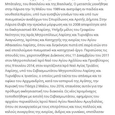
Μπάταλης, του Βασιλείου και της Βασιλικής. Ο μεταστάς γεννήθηκε
στην Λάρισα την 1η Μαΐου του 1989 και ανετράφη εν παιδεία και
νουθεσία Κυρίου, υπό των ευσεβών γονέων του και υπό των
πνευματικών αναδόχων του Σπυρίδωνος και Αρετής Δήμτσα. Στην
Λάρισα έλαβε την εγκύκλιο μόρφωση και το 2008 απεφοίτησε από
το Εκκλησιαστικό ΙΕΚ Λαρίσης. Υπήρξε μέλος του Γραφείου
Νεότητος της Ιεράς Μητροπόλεως Λαρίσης και Τυρνάβου και
Αναγνώστης, Ιερόπαις και Κατηχητής της ενορίας του Αγίου
Αθανασίου Λαρίσης, όπου και διηκόνησε πιστά επί σειρά ετών στο
εκεί επιτελούμενο πνευματικό και κατηχητικό έργο. Περατώσας τις
σπουδές του, χειροτονήθηκε Διάκονος στις 11 Δεκεμβρίου του 2011
στον Μητροπολιτικό Ιερό Ναό του Αγίου Αχιλλίου και Πρεσβύτερος
στις 9 Ιουνίου 2014, στον εορτάζοντα Ιερό Ναό Αγίας Τριάδος
Λαρίσης, υπό του Σεβασμιωτάτου Μητροπολίτου Λαρίσης και
Τυρνάβου κ. Ιγνατίου, ο οποίος μετά ταύτα του απένειμε και το
οφίκιο του Αρχιμανδρίτη, κατά τον εσπερινό της Αγάπης, την
Κυριακή του Πάσχα 2 Μαΐου, του 2016, επαινέσας αυτόν για την
πρόθυμη εκκλησιαστική του διακονία. Ως νέος Ιερομόναχος
τοποθετήθηκε με εντολή του Σεβασμιωτάτου, εφημέριος του
αρχαίου περικαλλούς Ιερού Ναού Αγίου Νικολάου Αμυγδαλέας,
όπου σε συνεργασία με τους επιτρόπους και τους πολλούς και
καλούς συνεργάτες της ενορίας, άνδρες και γυναίκες, επετέλεσαν