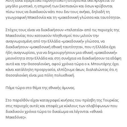
Αυτή είναι εξαιρετικά περιληπτικά η ιστορία και εκεί κρύβεται το
μεγάλο μυστικό, η επιμονή των Σκοπιανών και όσων κρύβονται
πίσω τους να διεκδικούν κάτι που δεν τους ανήκει, δηλαδή τη
γεωγραφική Μακεδονία και τη «μακεδονική γλώσσα και ταυτότητα».
Στόχος τους είναι να διεκδικήσουν «πελατεία» από τις περιοχές της
Μακεδονίας που κατοικούν πληθυσμοί που μιλούν την
αναγνωρισμένη από την Ελλάδα «μακεδονική» γλώσσα, να
διεκδικήσουν «μακεδονική εθνική ταυτότητα», που η Ελλάδα έχει
ήδη αναγνωρίσει, για να δημιουργήσουν μια εθνική «μακεδονική»
μειονότητα στην Ελλάδα και στη συνέχεια να διεκδικήσουν τα εδάφη
αυτά και την Θεσσαλονίκη, αφού χρόνια τώρα ο κ. Μπουτάρης έχει
κάνει κατάλληλη προεργασία, ελπίζουμε άκων, διαλαλώντας ότι η
Θεσσαλονίκη είναι μια πόλη πολυεθνική.
Πάμε τώρα στο θέμα της εθνικής άμυνας.
Στο παρελθόν είχαν καταγραφεί κινήσεις του πρέσβη της Τουρκίας
στις περιοχές αυτές και επαφές με κύκλους των σλαβόφωνων που
διεκδικούν χρόνια τώρα το δικαίωμα να λέγονται «εθνικά
Μακεδόνες».