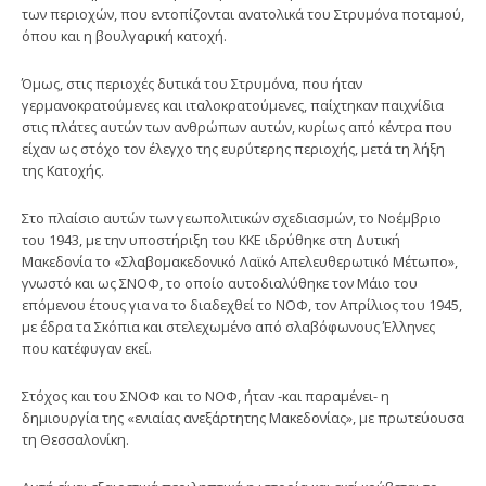
των περιοχών, που εντοπίζονται ανατολικά του Στρυμόνα ποταμού,
όπου και η βουλγαρική κατοχή.
Όμως, στις περιοχές δυτικά του Στρυμόνα, που ήταν
γερμανοκρατούμενες και ιταλοκρατούμενες, παίχτηκαν παιχνίδια
στις πλάτες αυτών των ανθρώπων αυτών, κυρίως από κέντρα που
είχαν ως στόχο τον έλεγχο της ευρύτερης περιοχής, μετά τη λήξη
της Κατοχής.
Στο πλαίσιο αυτών των γεωπολιτικών σχεδιασμών, το Νοέμβριο
του 1943, με την υποστήριξη του ΚΚΕ ιδρύθηκε στη Δυτική
Μακεδονία το «Σλαβομακεδονικό Λαϊκό Απελευθερωτικό Μέτωπο»,
γνωστό και ως ΣΝΟΦ, το οποίο αυτοδιαλύθηκε τον Μάιο του
επόμενου έτους για να το διαδεχθεί το ΝΟΦ, τον Απρίλιος του 1945,
με έδρα τα Σκόπια και στελεχωμένο από σλαβόφωνους Έλληνες
που κατέφυγαν εκεί.
Στόχος και του ΣΝΟΦ και το ΝΟΦ, ήταν -και παραμένει- η
δημιουργία της «ενιαίας ανεξάρτητης Μακεδονίας», με πρωτεύουσα
τη Θεσσαλονίκη.