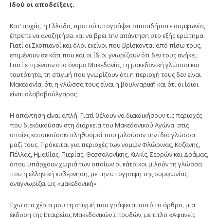
Ιδού οι αποδείξεις.
Κατ’ αρχάς, η Ελλάδα, προτού υπογράψει οποιαδήποτε συμφωνία,
έπρεπε να αναζητήσει και να βρει την απάντηση στο εξής ερώτημα:
Γιατί οι Σκοπιανοί και όλοι εκείνοι που βρίσκονται από πίσω τους,
επιμένουν σε κάτι που και οι ίδιοι γνωρίζουν ότι δεν τους ανήκει;
Γιατί επιμένουν στο όνομα Μακεδονία, τη μακεδονική γλώσσα και
ταυτότητα, τη στιγμή που γνωρίζουν ότι η περιοχή τους δεν είναι
Μακεδονία, ότι η γλώσσα τους είναι η βουλγαρική και ότι οι ίδιοι
είναι σλαβοβούλγαροι;
Η απάντηση είναι απλή. Γιατί θέλουν να διεκδικήσουν τις περιοχές
που διεκδικούσαν στη διάρκεια του Μακεδονικού Αγώνα, στις
οποίες κατοικούσαν πληθυσμοί που μιλούσαν την ίδια γλώσσα
μαζί τους. Πρόκειται για περιοχές των νομών Φλώρινας, Κοζάνης,
Πέλλας, Ημαθίας, Πιερίας, Θεσσαλονίκης, Κιλκίς, Σερρών και Δράμας,
όπου υπάρχουν χωριά των οποίων οι κάτοικοι μιλούν τη γλώσσα
που η ελληνική κυβέρνηση, με την υπογραφή της συμφωνίας,
αναγνωρίζει ως «μακεδονική».
Έχω στα χέρια μου τη στιγμή που γράφεται αυτό το άρθρο, μια
έκδοση της Εταιρείας Μακεδονικών Σπουδών, με τίτλο «Αφανείς