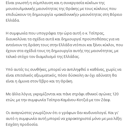
Είναι γνωστή η σύμπλευση και η συνεργασία κύκλων της
μουσουλμανικής μειονότητας της Θράκης με τους κύκλους που
επιδιώκουν τη δημιουργία «μακεδονικής» μειονότητας στη Βόρειο
Ελλάδα.
Η συμφωνία που υπογράφει την ώρα αυτή ο κ. Τσίπρας,
διευκολύνει τα σχέδια αυτά και δημιουργεί προϋποθέσεις για να
εντείνουν τη δράση τους στην Ελλάδα ντόπιοι και ξένοι κύκλοι, που
έχουν στα σχέδιά τους τη δημιουργία αυτής της μειονότητας, με
τελικό στόχο τον διαμελισμό της Ελλάδας.
Υπό αυτές τις συνθήκες, μπορεί να αντιληφθεί ο καθένας, χωρίς να
είναι επιτελικός αξιωματικός, πόσο δύσκολη αν όχι αδύνατη θα
είναι η άμυνα στον Έβρο και τη Θράκη.
Με άλλα λόγια, γκρεμίζονται και πάνε στράφι εθνικοί αγώνες 120
ετών, με την συμφωνία Τσίπρα-Καμένου-Κοτζιά με τον Ζάεφ.
Οι αναγνώστες γνωρίζουν ότι ο γράφων δεν κινδυνολογεί. Και γι’
αυτό η συμφωνία αυτή μπορεί να χαρακτηριστεί μόνο με μια λέξη:
Εσχάτη προδοσία.