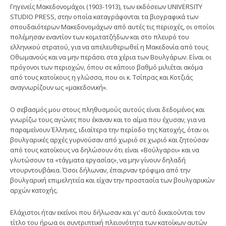
Γηγενείς Μακεδονομάχοι (1903-1913), των εκδόσεων UNIVERSITY
STUDIO PRESS, στην οποία καταγράφονται τα βιογραφικά των
σπουδαιότερων Μακεδονομάχων από αυτές τις περιοχές, οι οποίοι
πολέμησαν εναντίον των κομιτατζήδων και στο πλευρό του
ελληνικού στρατού, για να απελευθερωθεί η Μακεδονία από τους
Οθωμανούς και να μην περάσει στα χέρια των Βουλγάρων. Είναι οι
πρόγονοι των περιοχών, όπου σε κάποιο βαθμό μιλιέται ακόμα
από τους κατοίκους η γλώσσα, που οι κ. Τσίπρας και Κοτζιάς
αναγνωρίζουν ως «μακεδονική».
Ο σεβασμός μου στους πληθυσμούς αυτούς είναι δεδομένος και
γνωρίζω τους αγώνες που έκαναν και το αίμα που έχυσαν, για να
παραμείνουν Έλληνες, ιδιαίτερα την περίοδο της Κατοχής, όταν οι
βουλγαρικές αρχές γυρνούσαν από χωριό σε χωριό και ζητούσαν
από τους κατοίκους να δηλώσουν ότι είναι «Βούλγαροι» και να
γλυτώσουν τα «τάγματα εργασίας», να μην γίνουν δηλαδή
ντουρντουβάκια. Όσοι δήλωναν, έπαιρναν τρόφιμα από την
βουλγαρική επιμελητεία και είχαν την προστασία των βουλγαρικών
αρχών κατοχής.
Ελάχιστοι ήταν εκείνοι που δήλωσαν και γι’ αυτό δικαιούνται τον
τίτλο του ήρωα οι συντριπτική πλειονότητα των κατοίκων αυτών