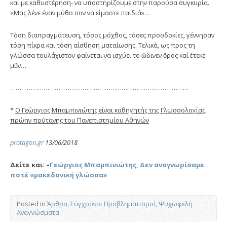
και με καθυστέρηση- να υποστηρίζουμε στην παρούσα συγκυρία.
«Μας λένε έναν μύθο σαν να είμαστε παιδιά»…
Τόση διαπραγμάτευση, τόσος μόχθος, τόσες προσδοκίες, γέννησαν
τόση πίκρα και τόση αίσθηση ματαίωσης. Τελικά, ως προς τη
γλώσσα τουλάχιστον φαίνεται να ισχύει το ὤδινεν ὄρος καί ἔτεκε
μῦν…
……………………………………………………………………………………
*
Ο Γεώργιος Μπαμπινιώτης είναι καθηγητής της Γλωσσολογίας,
πρώην πρύτανης του Πανεπιστημίου Αθηνών
protagon.gr
13/06/2018
Δείτε και: –
Γεώργιος Μπαμπινιώτης, Δεν αναγνωρίσαμε
ποτέ «μακεδονική γλώσσα»
Posted in
Άρθρα
,
Σύγχρονοι Προβληματισμοί
,
Ψυχωφελή
Αναγνώσματα