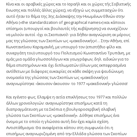
Κίνα και οι αραβικές χώρες και το Ισραήλ και οι χώρες τής Σοβιετικής
Ενωσης και πολλές άλλες χώρες), να εξηγώ ως συμμετασχών ότι
αυτό ήταν το θέμα της 3ης Διάσκεψης την Ηνωμένων Εθνών στην
Αθήνα («the standardization of geographical names») και κάποιοι
επίσημοι (υπουργοί και βουλευτές τής κυβέρνησης) να συνεχίζουν
να μιλούν αυτοί -όχι οι Σκοπιανοί!- για δήθεν αναγνώριση εκ μέρους
μας της γλώσσας των Σκοπίων ως «μακεδονικής»!… Στην Αθήνα, επί
Κωνσταντίνου Καραμανλή, με υπουργό τον (επιστήθιο φίλο και
συνεργάτη του) υπουργό του Πολιτισμού Κωνσταντίνο Τρυπάνη, με
εμάς μια ομάδα γλωσσολόγων και γεωγράφων, δηλ. ειδικών για το
θέμα επιστημόνων και όχι διπλωματών (όλων μας εκπεφρασμένα
αντίθετων με διάφορες ευκαιρίες σε κάθε σκέψη για ψευδώνυμη
ονομασία της γλώσσας των Σκοπίων ως «μακεδονικής»)
αναγνωρίστηκε -άκουσον άκουσον- το 1977 «μακεδονική» γλώσσα!
Και εγένετο φως. Ελαμψε η αιτία επικλήσεως του 1977 και πολλών
άλλων χρονολογιών: αναγνωρίστηκε επισήμως κατά τη
διαπραγμάτευση με τα Σκόπια η βουλγαροσερβική σλαβική
γλώσσα των Σκοπίων ως «μακεδονική». Δόθηκε επισήμως ένα
όνομα με το οποίο η γλώσσα αυτή δεν έχει καμία σχέση.
Αντιστάθμισμα: Θα αναφέρεται κάπου στη συμφωνία ότι η
επισήμως αναγνωριζομένη από την Ελλάδα γλώσσα των Σκοπίων