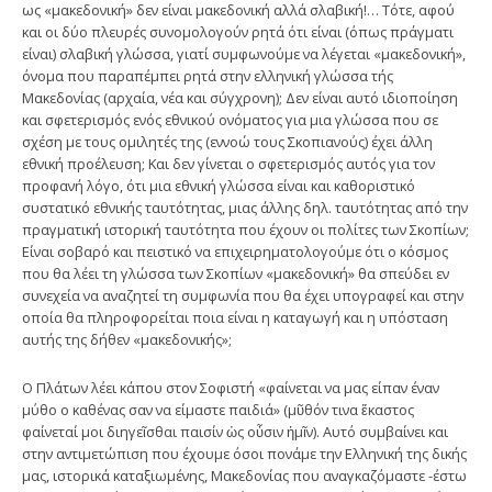
ως «μακεδονική» δεν είναι μακεδονική αλλά σλαβική!… Τότε, αφού
και οι δύο πλευρές συνομολογούν ρητά ότι είναι (όπως πράγματι
είναι) σλαβική γλώσσα, γιατί συμφωνούμε να λέγεται «μακεδονική»,
όνομα που παραπέμπει ρητά στην ελληνική γλώσσα τής
Μακεδονίας (αρχαία, νέα και σύγχρονη); Δεν είναι αυτό ιδιοποίηση
και σφετερισμός ενός εθνικού ονόματος για μια γλώσσα που σε
σχέση με τους ομιλητές της (εννοώ τους Σκοπιανούς) έχει άλλη
εθνική προέλευση; Και δεν γίνεται ο σφετερισμός αυτός για τον
προφανή λόγο, ότι μια εθνική γλώσσα είναι και καθοριστικό
συστατικό εθνικής ταυτότητας, μιας άλλης δηλ. ταυτότητας από την
πραγματική ιστορική ταυτότητα που έχουν οι πολίτες των Σκοπίων;
Είναι σοβαρό και πειστικό να επιχειρηματολογούμε ότι ο κόσμος
που θα λέει τη γλώσσα των Σκοπίων «μακεδονική» θα σπεύδει εν
συνεχεία να αναζητεί τη συμφωνία που θα έχει υπογραφεί και στην
οποία θα πληροφορείται ποια είναι η καταγωγή και η υπόσταση
αυτής της δήθεν «μακεδονικής»;
Ο Πλάτων λέει κάπου στον Σοφιστή «φαίνεται να μας είπαν έναν
μύθο ο καθένας σαν να είμαστε παιδιά» (μῦθόν τινα ἕκαστος
φαίνεταί μοι διηγεῖσθαι παισίν ὡς οὖσιν ἡμῖν). Αυτό συμβαίνει και
στην αντιμετώπιση που έχουμε όσοι πονάμε την Ελληνική της δικής
μας, ιστορικά καταξιωμένης, Μακεδονίας που αναγκαζόμαστε -έστω