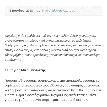
15 Ιουνίου, 2018
by
Ι.Ν.Αγ.Αχιλλίου Λάρισας
Ελαμψε η αιτία επικλήσεως τού 1977 και πολλών άλλων χρονολογιών:
αναγνωρίστηκε επισήμως κατά τη διαπραγμάτευση με τα Σκόπια η
βουλγαροσερβική σλαβική γλώσσα των Σκοπίων ως «μακεδονική». Δόθηκε
επισήμως ένα όνομα με το οποίο η γλώσσα αυτή δεν έχει καμία σχέση.
Τόσος μόχθος, τόσες προσδοκίες, γέννησαν τόση πίκρα και τόση αίσθηση
ματαίωσης…
Γεώργιος Μπαμπινιώτης
Γράφαμε, εξηγούσαμε, τεκμηριώναμε, επιχειρηματολογούσαμε και
νομίζαμε ότι κάποιος από τους ιθύνοντες που διαπραγματεύονται
και λαμβάνουν τις αποφάσεις για το σκοπιανό θέμα θα μας ακούσει.
Τίποτε. Τώρα ο αφελής γράφων τις γραμμές αυτές καταλαβαίνει
γιατί ο ευφυής υπουργός παρέπεμπε πεισματικά στο 1977.