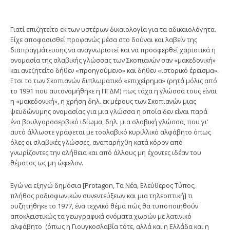
Γιατί επιζητείτο εκ των υστέρων δικαιολογία για τα αδικαιολόγητα.
Είχε αποφασισθεί προφανώς μέσα στο δούναι και λαβείν της
διαπραγμάτευσης να αναγνωριστεί και να προσφερθεί χαριστικά η
ονομασία της σλαβικής γλώσσας των Σκοπιανών σαν «μακεδονική»
και ανεζητείτο δήθεν «προηγούμενο» και δήθεν «ιστορικό έρεισμα».
Ετσι το των Σκοπιανών διπλωματικό «επιχείρημα» (ρητά μόλις από
το 1991 που αυτονομήθηκε η ΠΓΔΜ) πως τάχα η γλώσσα τους είναι
η «μακεδονική», η χρήση δηλ. εκ μέρους των Σκοπιανών μιας
ψευδώνυμης ονομασίας για μια γλώσσα η οποία δεν είναι παρά
ένα βουλγαροσερβικό ιδίωμα, δηλ. μια σλαβική γλώσσα, που γι’
αυτό άλλωστε γράφεται με τοσλαβικό κυριλλικό αλφάβητο όπως
όλες οι σλαβικές γλώσσες, αναπαρήχθη κατά κόρον από
γνωρίζοντες την αλήθεια και από άλλους μη έχοντες ιδέαν του
θέματος ως μη ώφελον.
Εγώ να εξηγώ δημόσια [Protagon, Τα Νέα, Ελεύθερος Τύπος,
πλήθος ραδιοφωνικών συνεντεύξεων και μια τηλεοπτική] τι
συζητήθηκε το 1977, ένα τεχνικό θέμα πώς θα τυποποιηθούν
αποκλειστικώς τα γεωγραφικά ονόματα χωρών με λατινικό
αλφάβητο (όπως η Γιουγκοσλαβία τότε, αλλά και η Ελλάδα και η